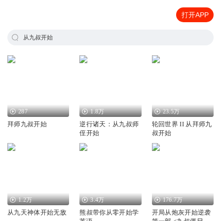
打开APP
从九叔开始
287
1.8万
23.5万
拜师九叔开始
逆行诸天：从九叔师
轮回世界 II 从拜师九
侄开始
叔开始
1.2万
3.4万
176.7万
从九天神体开始无敌
熊叔带你从零开始学
开局从炮灰开始逆袭