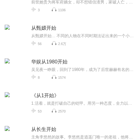
前世她贵为将军府嫡女，却不想错信渣男，家破人亡，重生归来，她藏拙敛芒，步步为营，手刃仇人，五千位面空间翻云覆雨，斗渣男，惩贱女，诛恶妇，开启虐渣模式！八个哥哥保驾护航，府内当团宠府外小霸王，这个皇叔真好看，得拐回家！慕小团子看着眼前丰神...
3
1106
从甄嬛开始
从甄嬛开始... 不同的人物在不同时期法证出来的一个小故事隔过去的章节是被作者锁定了，所有没办法录，请谅解
56
2.6万
华娱从1980开始
吴见夜一睁眼，回到了1980年，成为了后世赫赫有名的燕京电影学院78班的一员！于是他开始了牛X的生活...
8
1574
《从1开始》
1.活着，就是打破自己的铠甲。用另一种态度，全力以赴地生活。2.从表面来看，依靠过去的经验像是抄近道，而从1开始似乎需要花费更多时间。但实际上，如果真的想达到自己的目标，从1开始反而是一条近道。3.在成年后的工作中，在与人交往的过程中，在日常生...
53
2570
从长生开始
主角李悠然的故事。李悠然是逍遥门唯一的老祖，他将常人梦寐以求的长生秘典视作普通书籍，而那些能够起死回生的灵丹妙药，在他看来不过是喂鱼的饵食。小说通过李悠然的视角，展现了一个追求长生不老的修仙世界，以及主角在这个世界中的独特经历和冒险