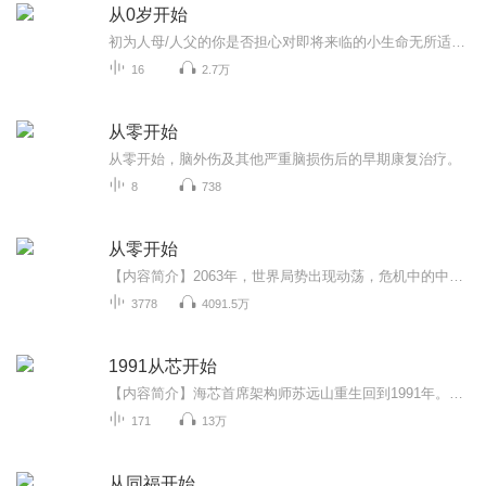
从0岁开始
初为人母/人父的你是否担心对即将来临的小生命无所适从？是否被新降生的宝宝弄得精疲力尽？这《从0岁开始》会提供给你育儿的智慧、常识和信心！教你轻轻松松地养出一个健康、快乐的宝宝，让你的家庭因为孩子的加入而更加和谐、幸福。在孩子出生的第一天、...
16
2.7万
从零开始
从零开始，脑外伤及其他严重脑损伤后的早期康复治疗。
8
738
从零开始
【内容简介】2063年，世界局势出现动荡，危机中的中国政府把龙缘集团开发的一款世界性网络游戏《零》投入市场，只要借助游戏头盔就可以将自己接入游戏。游戏目标是实现一个高度真实的虚拟世界，一个充满神话人物与魔法人物的世界。其中NPC（虚拟人物）实行...
3778
4091.5万
1991从芯开始
【内容简介】海芯首席架构师苏远山重生回到1991年。在这个AMD还靠山寨Intel存活的年代。他从EDA开始布局，在瓦森纳协定之前抢占先机。为国内的半导体行业重造一片蓝天。大国崛起，从芯开始！【作者/制作者简介】作者：三分糊涂是一名出色的小说作者，他的...
171
13万
从同福开始