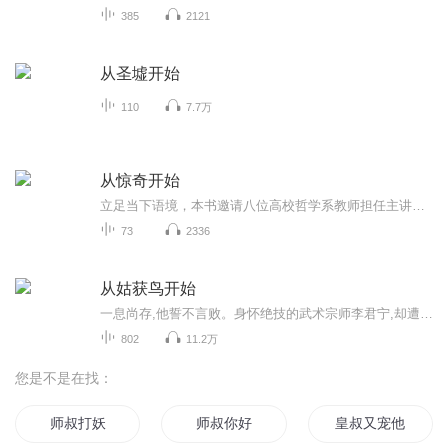
385
2121
从圣墟开始
110
7.7万
从惊奇开始
立足当下语境，本书邀请八位高校哲学系教师担任主讲人，围绕自我、生命、幸福、爱、心灵、科学等经典哲学问题，以情景化的方式，结合日常生活中的例子，将抽象的哲学概念化为生动的讲述，去回应青少年存在的困惑，开启他们的探究与发问之旅，进而帮助他们...
73
2336
从姑获鸟开始
一息尚存,他誓不言败。身怀绝技的武术宗师李君宁,却遭遇了白血病的无情折磨。就在他渐行渐远之际,一位神秘人前来助力,让他进入了名为阎浮的空间。在那里,一场香港地下拳赛正酣,他被赋予最后一次挥洒拳脚的机会。重拳出击,血雨飞溅,每一场生死搏斗,都是他与...
802
11.2万
您是不是在找：
师叔打妖
师叔你好
皇叔又宠他的黑月