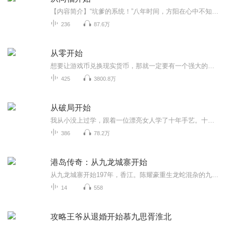
【内容简介】“坑爹的系统！”八年时间，方阳在心中不知道骂了系统几次。武林外传！想到那群逗比，方阳就暗自偷乐。什么？武林外传只是放松的地方！、以后还会有其他世界，我的天~！【作者/主播简介】作者：钟山散人，网络小说作者。主播：卓纳文化传媒【...
236
87.6万
从零开始
想要让游戏币兑换现实货币，那就一定要有一个强大的经济实体来担保其可兑换性。而这个实体只能是一国的政府。可是政府为什么要出面担保一个游戏的真实货币兑换能力？
425
3800.8万
从破局开始
我从小没上过学，跟着一位漂亮女人学了十年手艺。十年时间，她锻造了我一对“鬼眼”，辨识天下奇珍异宝。练就了我一双“佛手”，破局下套横行无忌。教会我一身“神技”，从容玩转江湖乾坤。我用多年来在古玩江湖摸爬滚打的亲身经历，告诉大家一个颠扑不破...
386
78.2万
港岛传奇：从九龙城寨开始
从九龙城寨开始197年，香江。陈耀豪重生龙蛇混杂的九龙城寨。在旁人眼中，他在城寨里只是一个普普通通收租佬、古惑仔、豪哥。但在未来几十年波澜壮阔的商海史诗中，他將是唯一看穿所有底牌的幕后棋手。从九龙城寨的包租公开始，精准捕捉时代脉搏：股市搏杀...
14
558
攻略王爷从退婚开始慕九思胥淮北