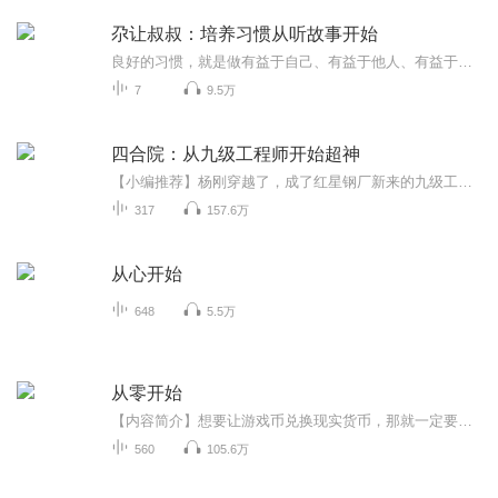
尕让叔叔：培养习惯从听故事开始
良好的习惯，就是做有益于自己、有益于他人、有益于社会的事，并长期坚持，直到成为习惯性的行为。好习惯成就大未来。如何让孩子知道好习惯的重要性，如果让孩子乐于去培养并坚持好习惯，就让我们从听尕让叔叔的故事开始。
7
9.5万
四合院：从九级工程师开始超神
【小编推荐】杨刚穿越了，成了红星钢厂新来的九级工程师。作品简介：【飞卢小说网独家签约小说：四合院：从九级工程师开始超神】杨刚穿越了，成了红星钢厂新来的九级工程师，也是四合院里一大爷的外甥，住进了四合院。他发现，自己所住的四合院左边院子，...
317
157.6万
从心开始
648
5.5万
从零开始
【内容简介】想要让游戏币兑换现实货币，那就一定要有一个强大的经济实体来担保其可兑换性。而这个实体只能是一国的政府。可是政府为什么要出面担保一个游戏的真实货币兑换能力？ 战争也可以这样打。兵不血刃一样能干掉一个国家。一个可以兑换现实货币的游...
560
105.6万