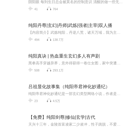
阴阳眼 每到生日总会被莫名的控制意识 清醒的做一些无法控制的事
41
764
纯阳丹尊|玄幻|丹师|武炼|强者|主宰|双人播
【内容简介】武炼纯阳，丹逆八荒，诸天万域，我为主宰！庶子牧凡机缘巧合之下得到一块神秘板砖，从此踏上了武道通天之路。【作者介绍】东风化语：优秀网文作者；【主播介绍】御无双：优秀男主播；兰淇儿：优秀女主播；【购买须知】1、本作品为付费有声书，...
494
138.7万
纯阳真诀 | 热血重生玄幻多人有声剧
黑拳高手穿越异界，意外得获得一卷仕女图，家中突遭变故，修炼与突破！杀戮与纵横！无数美女收入图中！倾国倾城、艳冠天下、风华绝代……逍遥纵横，何不快哉？创作团队：千钧文化旁白演播：一羽千钧 | 每晚19:30~01:00直播间欢迎探讨剧情千钧文化创始人，...
508
293.1万
吕祖显化故事集（纯阳帝君神化妙通纪）
纯阳帝君神化妙通纪是一部玄幻类型网络小说，作者是苗善时。
23
4.5万
【免费】纯阳剑尊|修仙|玄学|古代
天兴十三年，金陵首富凌家二少凌冲，性子跳脱，不爱读书却痴迷剑仙侠客。他不知自家门前家丁竟是他人细作，与身怀绝技的管家王朝策马游楚山。凌冲天资超凡，练出先天真气、打通任督二脉，一心求仙。在这风云变幻的大明，他将凭掌中之剑，笑傲苍穹，踏上怎...