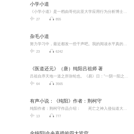
小学小道
《小学小道》是一档由哥伦比亚大学应用行为分析博士、BCBA-D 智慧博士主讲的播客。我们用行为科学理解学习，也理解世界。节目主要包括三类内容：全球学者对话，探索真实的成长路径、关键选择与长期塑造一个人的环境机制；行为科学拆解学习，讨论学习动机、...
27
855
杂毛小道
努力学习中，最近都发一些干声吧。我的阅读水平真的需要多多提高暂时先不做后期，如果有人喜欢以后再做吧。播的不好还望各位给予指点和支持，谢谢各位。
23
6242
《医道还元》（唐）纯阳吕祖师 著
吕祖自序天地一道之所弥纶也。《易》日：“一阴一阳之谓道。”盈天地皆道，即盈天地皆阴阳。人处其中，得天地阴阳之气以成形，并得天地阴阳之理以成性。性即道之所见端，不有道而形为虚器，不有形而道将安付。合天地之道而寄予人，皆各禀其全。但人自有生...
64
3565
有声小说：《纯阳》作者：荆柯守
纯阳作者：荆柯守作品介绍： 死亡之神入侵仙道大千世界，掌握死亡法则，形成埋骨之地，步步紧逼 万千修士，赶赴外域，与神争战，苍茫大地，谁是正统，谁掌纯阳
13
777
金纯阳|仓央嘉措的四大皆空