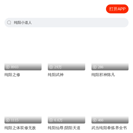
打开APP
纯阳小道人
8903
29万
286
纯阳之修
纯阳武神
纯阳邪神陈凡
1115
6.6万
466
纯阳之体双修无敌
纯阳仙尊|阴阳天道
武当纯阳拳炼养全书