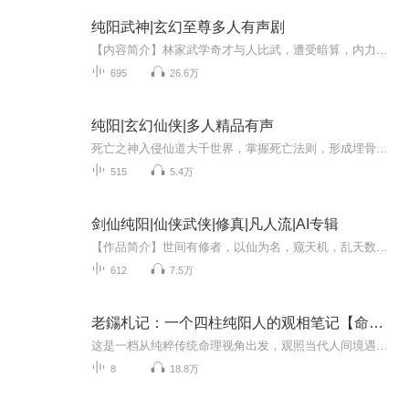
纯阳武神|玄幻至尊多人有声剧
【内容简介】林家武学奇才与人比武，遭受暗算，内力全失，却因祸得福，拜在云顶峰一代奇人门下得传阵道绝学。看一代妖孽奇才如何逆袭夺宝，快意恩仇，踏出传奇征程！【作者/主播】作者：尘霆，网络作家。主播：有声的陈默，喜马拉雅独家签约主播，喜马拉雅...
695
26.6万
纯阳|玄幻仙侠|多人精品有声
死亡之神入侵仙道大千世界，掌握死亡法则，形成埋骨之地，步步紧逼万千修士，赶赴外域，与神征战苍茫大地，谁是正统，谁掌纯阳王存业，因轮回盘碎片而得以转世异界，逆天修行，获道籍，入道宫，得道种，成鬼仙受迫害，自悟道基，晋升地仙果位。。。。。。...
515
5.4万
剑仙纯阳|仙侠武侠|修真|凡人流|AI专辑
【作品简介】世间有修者，以仙为名，窥天机，乱天数，以人心假天心，指逆为邪；以魔为名，逆天道，毁人伦，以己欲灭苍生，自恶成魔；以佛为名，惑苍天，迷众生，以伪善窃功德，魔心深藏；以鬼为名，躲天数，逆阴阳，以死气诞生机，寂灭轮回；我有一剑，意...
612
7.5万
老鐋札记：一个四柱纯阳人的观相笔记【命理篇】
这是一档从纯粹传统命理视角出发，观照当代人间境遇的专栏。 它以五行生克、十神格局、宫位关系、卦象消息为纲，用最本源的普通语言，还原你我正在经历的僵局、困顿与内心灼烧。这里的文字，来自“劫后余生”的智慧——不教人如何赢，只讲如何在烈火中保全...
8
18.8万