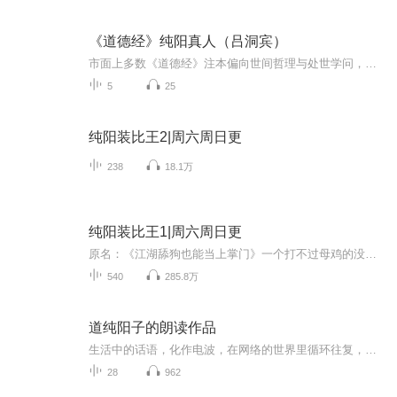
《道德经》纯阳真人（吕洞宾）
市面上多数《道德经》注本偏向世间哲理与处世学问，而纯阳真人（吕洞宾）的释义，是站在实修丹道、内证心性的角度注解经文，把抽象的大道理论转化为身心修行的落地法门，这也是修行者需要研读此书的核心原因。这本书的核心价值，是打通了义理与实修的隔阂...
5
25
纯阳装比王2|周六周日更
238
18.1万
纯阳装比王1|周六周日更
原名：《江湖舔狗也能当上掌门》一个打不过母鸡的没落门派弟子，怎么在这高手丛生、危机四伏的剑侠世界存活？？ 请看~我们李哥！每周二四六，晚上20:00 更新~
540
285.8万
道纯阳子的朗读作品
生活中的话语，化作电波，在网络的世界里循环往复，带给自己和每一个听到声音的人，快乐，幸福，分享，倾听
28
962