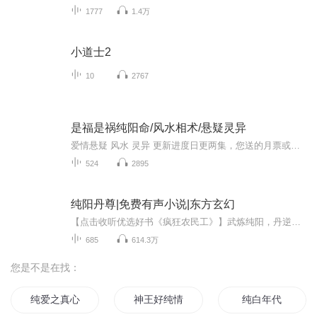
1777
1.4万
小道士2
10
2767
是福是祸纯阳命/风水相术/悬疑灵异
爱情悬疑 风水 灵异 更新进度日更两集，您送的月票或打赏占榜一随时为你冠名爆更独一份哦完整简介异术超能 美女 风水师副标题恐怖惊悚 风水相士简介师太：从事风水职业的女人悬疑新书上架风水相士隐于都是伤人于无形不过天道好轮回苍天饶过谁，你既能窥探...
524
2895
纯阳丹尊|免费有声小说|东方玄幻
【点击收听优选好书《疯狂农民工》】武炼纯阳，丹逆八荒，诸天万域，我为主宰！庶子牧凡机缘巧合之下得到一块神秘板砖，从此踏上了武道通天之路。
685
614.3万
您是不是在找：
纯爱之真心
神王好纯情
纯白年代