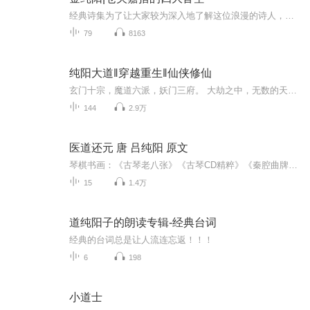
经典诗集为了让大家较为深入地了解这位浪漫的诗人，我们还特别撰写了他的传记，同时尝试探研了仓央嘉措的情感世界，让大家真正发现他的诗的一生是个难以捉摸的谜，也是一个永恒不朽的传奇 。这个谜一样的男子，对我们来说，是那么熟悉，却又那么陌生。陌生到我们只知道这个名字，只知道他是诗人。他是一个僧人，却写尽了凡尘俗世的情与爱，他的情诗犹如的明珠，照亮了无数男女的心房。他的传奇、他的故事让人们为之着迷。仓央嘉措在藏南的山野中长大，向往自由和爱情。他不在乎什么身份地位，扮作俗人模样在拉萨夜晚...
79
8163
纯阳大道‖穿越重生‖仙侠修仙
玄门十宗，魔道六派，妖门三府。 大劫之中，无数的天才趁势而起，以大毅力，大智慧，大机缘，冲击纯阳大道。 自末世而来的景幼南，得法宝，入玄门，登高位，行杀伐之道，勇猛精进。 悠悠千古，上下万年，谁主纯阳？主播手机录音，每天不定时更新2—3集！喜...
144
2.9万
医道还元 唐 吕纯阳 原文
琴棋书画：《古琴老八张》《古琴CD精粹》《秦腔曲牌集》《常用书法字帖》《书法史小讲》诗酒花茶：《李白诗集导读》《千家诗》《唐人绝句选》(方言)《宋词三百首》(方言)《菜根谭》道：《阴符经》《素书》《老子》(方言)《庄子》《列子》《抱朴子》《静心...
15
1.4万
道纯阳子的朗读专辑-经典台词
经典的台词总是让人流连忘返！！！
6
198
小道士