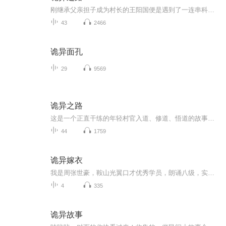
刚继承父亲担子成为村长的王阳国便是遇到了一连串科学不可解释的事情，在自己师傅的带领下一步一步逐渐的解开神秘的面纱！第一次制作自己的专辑，难免有些不足，希望大家点赞好评转发！
43
2466
诡异面孔
29
9569
诡异之路
这是一个正直干练的年轻村官入道、修道、悟道的故事。看似天赋异禀，实则冥冥注定，只因他体内流淌的是千年不遇的凤凰血。如果没有经历过，一定不相信世上有鬼，一旦经历过，便会对万事万物心生敬畏。
44
1759
诡异嫁衣
我是周张世豪，鞍山光翼口才优秀学员，朗诵八级，实验小学六年级，热爱播音主持艺术，阳光向上，积极进取，特别喜欢小动物。希望大家支持我！、这是一部我非常喜欢的悬疑探险类书籍，播讲出来，推荐给大家！
4
335
诡异故事