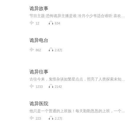
诡异故事
节目主题:恐怖诡异主播是谁:冷月小少爷适合谁听:喜欢恐怖惊悚的小伙伴快来听听看吧主播的话:恐怖诡异的小文章希望大家喜欢
12
634
诡异电台
862
2.8万
诡异往事
古往今来，鬼怪杂谈如繁星点点，照亮了人类探索未知的幽径。每一则故事，都是时间长河中泛起的涟漪，诉说着往昔的惊心动魄与不可思议。它们或藏于古籍残卷，或流传于市井巷陌，如同一幅幅神秘的画卷，缓缓展开在世人面前。从幽冥界的诡谲传说，到人间烟火...
1233
2142
诡异医院
他只是一个普通的上班族！每天勤勤恳恳的上班，一个一般的人度过的生活可是！他却在光天化日之下，走在大街上的时候，被人拍晕了！醒来之后，却发现自己在一个破旧的医院里！设施简陋，而且医生护士也很古怪！给人的感觉，这里就是精神病院！不管询问什么...
223
2.2万