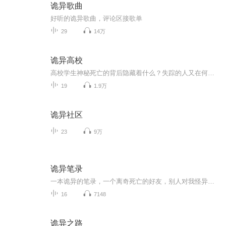
诡异歌曲
好听的诡异歌曲，评论区接歌单
29
14万
诡异高校
高校学生神秘死亡的背后隐藏着什么？失踪的人又在何方？ 是什么人在背后操控着一切？是人性的丧失，还是鬼怪的作祟？ 林夜孤身进入高校，一切接踵而来，神秘死亡的舍友，诡异的旧校舍，午夜莫名的钟声。一切，才刚刚开始……
19
1.9万
诡异社区
23
9万
诡异笔录
一本诡异的笔录，一个离奇死亡的好友，别人对我怪异的眼神，这一切，迫使我卷入了一场无形的战场之中，在警察的协助下，我开始慢慢的排除自己的嫌疑，可是，这案子越往后，越是扑朔迷离……一家理发店中的人偶脑袋，一双血淋淋的被活生生剜下来的眼珠，午...
16
7148
诡异之路