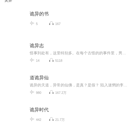
灵异
诡异的书
5
167
诡异志
怪事到处有，这里特别多。在每个古怪的的事件里，男主大木都有不同的人生，并遭遇到不同的厄运，在《留声》中，大木意外得到一台能释放恶鬼的留声机；在《脸面人》中，执着于脸面的大木被无数的“怪脸”纠缠；在《黄泉》中大木遭遇了来自“地狱”的怪物；在《大宅大利》中，大木靠倒卖凶宅发财，却反受其害……
14
5118
道诡异仙
诡异的天道，异常的仙佛，是真？是假？ 陷入迷惘的李火旺无法分辨。可让他无法分辨的不仅仅只是这些。还有他自己，他病了，病的很重。
980
167.2万
诡异时代
442
21.7万