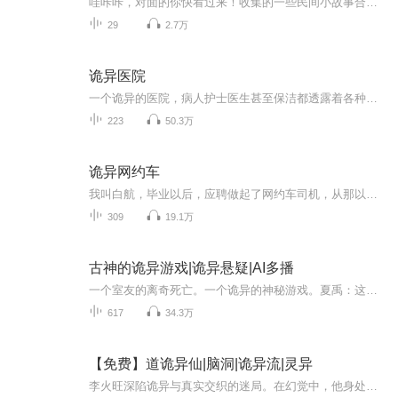
哇咔咔，对面的你快看过来！收集的一些民间小故事合集！每天晚上睡觉前听上一集，提神又醒脑！
29
2.7万
诡异医院
一个诡异的医院，病人护士医生甚至保洁都透露着各种诡异，这里会发生什么，听听就知道了…
223
50.3万
诡异网约车
我叫白航，毕业以后，应聘做起了网约车司机，从那以后，各种恐怖的事情接踵而至。我的第一单生意，是到酒吧接一个女孩，上车以后，我闻到她浑身酒味，看来是没少喝。她一进来就把手机掉在了车上，帮她捡了起来以后，让我疑惑的是，她手机上的时间停留在半...
309
19.1万
古神的诡异游戏|诡异悬疑|AI多播
一个室友的离奇死亡。一个诡异的神秘游戏。夏禹：这个游戏我赢了能得到什么？房主：一切——金钱宝物、魔法异能、武功仙术，你想要的一切都可以在这个游戏中找到。夏禹：那么如果我输了，代价又是什么呢？房主：也能让你输的万劫不复——你敢玩么？
617
34.3万
【免费】道诡异仙|脑洞|诡异流|灵异
李火旺深陷诡异与真实交织的迷局。在幻觉中，他身处满是畸形之人的溶洞道观，师傅凶残，同门险恶。而现实里，他是精神病院的患者，努力分辨虚幻与真实。神秘的天道仙佛是真是假？他的病情又将如何发展？且看他在两个世界间挣扎，探寻真相。