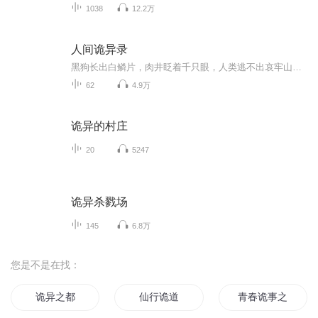
1038
12.2万
人间诡异录
黑狗长出白鳞片，肉井眨着千只眼，人类逃不出哀牢山！我的姐姐踏上了前往云南的支教之旅，然而不久之后，她就像断了线的风筝，杳无音信。她的朋友圈里，留下了一串令人费解的话语：黑狗长出白鳞片，肉井眨着千只眼，人类逃不出哀牢山！我试图私下联系她，...
62
4.9万
诡异的村庄
20
5247
诡异杀戮场
145
6.8万
您是不是在找：
诡异之都
仙行诡道
青春诡事之天山有