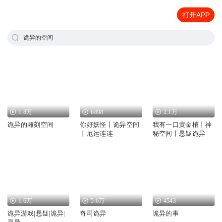
打开APP
诡异的空间
1.8万
6898
2.1万
诡异的雕刻空间
你好妖怪丨诡异空间
我有一口黄金棺丨神
丨厄运连连
秘空间丨悬疑诡异
1.6万
5.6万
4543
诡异游戏|悬疑|诡异|
奇司诡异
诡异的事