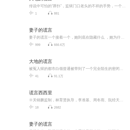
传说中可怕的“莽扑”，监狱门口老头的不祥的手势，一个人人都回避的话题，一个谁也没见过却畏如蛇蝎的“老舜”，一个神秘失踪的囚犯……配合着艰苦恶劣的生活环境：似乎永无尽头的甬道，四面悬崖峭壁之谷的操场，没有任何即时和外界的联络方式……不安、...
1
881
妻子的谎言
妻子的谎言一个接着一个，她到底在隐藏什么 ，她为什么背叛婚姻？为什么欺骗了我这么多年的感情，刷新的经典力作，值得收听哦
999
666.6万
大地的谎言
被冤入狱的都市白领曾通被带到了一个完全陌生的密闭世界，荒蛮苍凉的大地，传说中可怕的“莽扑”，诡异老头的不祥手势，人人都回避的话题，古老的监狱，阴森、诡异、迷宫似的地道，神秘失踪的犯人，谁也没见过却畏如蛇蝎的“老舜”，表现奇奇怪怪的狱长、...
41
91.1万
谎言西西里
※关锦鹏监制，林育贤执导，李准基、周冬雨、阮经天领衔主演！※温暖力MAX电影同名有声小说，告诉你爱情的正确打开方式！【作品简介】来自韩国的大男孩俊浩在意大利西西里岛长大，他的身上有着如同阳光一般和煦的热情，一点点融化了中国少女小悠冰冷的面具...
18
2682
妻子的谎言