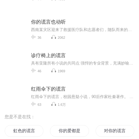
你的谎言也动听
西南某灾区迎来了救援医疗队和志愿者们，随队而来的还有女演员秦翡。人人都说秦翡来当志愿者不过是为了作秀，然而，秦翡却认真努力，还在危急时刻舍身救人。日夜相处中，医疗队队长行知止看到了秦翡内心的坚韧和善良，两人加深了彼此了解。秦翡也发现多年...
36
2062
诊疗椅上的谎言
具有亚隆所有小说的共同点:强悍的专业背景，充满妙喻和幽默的文笔，以及意想不到的结局，而论辛辣讽刺，《诊疗椅上的谎言》在亚隆所有小说中堪称为最。
46
1969
红雨伞下的谎言
红雨伞下的谎言，校园悬疑小说，90后作家杜秦著作。 内容介绍 湘江学院女生韦佳在图书馆里捡到一把红雨伞，从此性情大变。几天后，萧夏去图书馆借书，意外地发现有个女生死在了阅览室里，死者正是韩佳。不久，萧夏的两名室友无缘无故地自杀了。萧夏某天收到了奇怪短信，短信上说她将会是下一个死者。警方调查发现，这几起死亡事件均与柯林的诅咒有关，而将柯林的传说引入中国的是一名叫做秦朗的教授，他二十年前突然失踪了，至今杳无音讯。就在调查遇到瓶颈的时候，一个神秘人物浮出了水面，每到午夜，他就会悄悄潜入二十年前失火的旧楼…… 一把红色的雨伞，一栋烧毁的旧楼，三个莫名陨落的生命，一名失踪了二十年的教授，一段离奇的法国传说……这其中究竟隐藏了什么不为人知的秘密？ 作者介绍 真名杜鹏飞，1990年生，内蒙古凉城人，毕业于南华大学机械设计专业。高中时开始长篇小说创作，笔耕近十年，写下七零八碎作品不计其数。曾混迹于各大文学网站，2012年出版悬疑小说《红雨伞下的谎言》，受到了读者的一致好评。
63
1.6万
您是不是在找：
虹色的谎言
你的爱都是谎言
对你的谎言