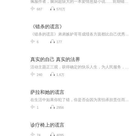
佩服作者，脑洞超级大的一本爱情悬疑小说......前期铺垫的故事线看似比较繁琐，但是所有的内容都会逐一展开，越听越过瘾。
687
570万
《错杀的谎言》
《错杀的谎言》弟弟嫉妒哥哥成绩各方面都比自己优秀，被受女孩子青睐，哥哥爱的女孩，他也喜欢想得到但女孩不愿，心生怨恨将女孩杀害。女孩父亲为给女儿讨回公道，误以为哥哥是凶手，悲痛之下将其杀死，真相大白后，女孩父亲陷入深深的自责与痛苦，后父亲...
6
177
真实的自己 真实的法界
活动主题正三观，获得确定的快乐人生，为人民服务，报效祖国，为世界和平作贡献。这次活动要解决的的四个问题：1，如何孝顺父母；2，如何搞好夫妻关系；3，如何搞好亲子教育；4，如何搞好工作事业。借鉴三个故事来正三观，认识真实的自己（生命观），认识...
240
1.6万
萨拉和她的谎言
在生活中如果你犯了错，你是否会因为害怕承担责任而选择撒谎呢？这是一本关于撒谎的绘本，让孩子明白在撒谎和诚实之间应该如何选择。故事的小主人公萨拉把妈妈的珍珠项链弄坏了，她选择了撒谎，然而她每撒一次谎，就会有一个小幽灵从她的嘴里跳出来。这是...
1
2956
诊疗椅上的谎言
74
4095