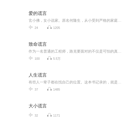
爱的谎言
玄小佛，女小说家。原名何隆生，从小受到严格的家庭教育。十七岁时发表处女作《白屋之恋》，一炮打响，当时她还在读高中。获文艺创作奖。毕业于世界新闻专科学校。此后，陆续出版了数十部长篇小说，成为与琼瑶、三毛等齐名的畅销书作家。
24
1205
致命谎言
作为一名普通的工程师，路克要面对的不仅是可怕的真相，还有需要重新选择的人生！在公共厕所惊醒的路克，失去了所有记忆。当他漫无目的在街上游走时，却发现自己被一个神秘男子跟踪！这让路克产生了怀疑——我真的只是一个流浪街头的醉汉吗？路克决定找出...
100
5.5万
人生谎言
有些人一辈子都在找自己的位置。这本书记录的，就是一个人从“被安排”到“自己说了算”的过程。一些小地方的人情冷暖，和一些渐渐想明白的事。
37
1485
大小谎言
32
1171