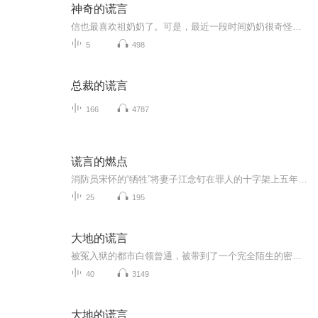
神奇的谎言
信也最喜欢祖奶奶了。可是，最近一段时间奶奶很奇怪，有时候竟会忘记他是信也，把他错认作祖奶奶的弟弟信夫。祖奶奶不记得他了，这让信也很委屈。妈妈却说：“偶尔撒个小谎也没关系。”不知道该如何是好的信也只好来到苗木园子找“吹牛伯伯”指点人生....
5
498
总裁的谎言
166
4787
谎言的燃点
消防员宋怀的“牺牲”将妻子江念钉在罪人的十字架上五年。直到他与青梅林长夏孩子的百日宴上，江念才撞破这场精心策划的假死骗局。同一场葬送她人生的大火，却是他们新生活的开端。背负愧疚几近毁灭的江念，在心理医生沈明洲的专业守护下，开始艰难地回溯...
25
195
大地的谎言
被冤入狱的都市白领曾通，被带到了一个完全陌生的密闭世界。荒蛮苍凉的大地，传说中可怕的“蟒扑”。诡异老头的不详手势，人人都回避的话题。古老的监狱阴森诡异，迷宫似的地道神秘，失踪的犯人谁也没见过，畏如蛇蝎的老舜，表现奇奇怪怪的狱长、看守、囚...
40
3149
大地的谎言