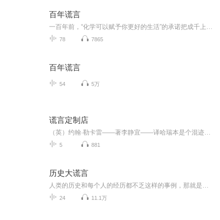
百年谎言
一百年前，“化学可以赋予你更好的生活”的承诺把成千上万的人造化合物引入了我们的生活，包括食品、饮料、药品及家具环境中。之后的一百多年，我们一步一步地成为这场大规模化学实验的试验品。
78
7865
百年谎言
54
5万
谎言定制店
（英）约翰·勒卡雷——著李静宜——译哈瑞本是个混迹伦敦的骗子，辗转来到巴拿马后，凭着过去所学成为裁缝。因为深谙聆听闭嘴的重要，颇得上流社会主顾的信赖。原本以为就这样可以抹掉不为人知的过去，没想到，在一个最平常不过的星期五，一个从地狱来的...
5
881
历史大谎言
人类的历史和每个人的经历都不乏这样的事例，那就是真相容易被扼杀，精心编造的谎言却千古永存。 ——马克·吐温 许多人类成就的顶峰与无耻的谎言联系在一起，密不可分。这些谎言曾经导致人类的巨大灾难、引发战争或对人权的侵犯。事实上，欺骗在塑造历史进程和决定国家命运方面一直起着重要作用。谎言被用来证明战争的正义，以及夺取权力、奴隶、食物、金钱、土地等。撒谎是为了把梦想、意识形态或个人、群体的宗教信仰强加于人。本专辑旨在剖析世界上一些重大的、从一开始就被歪曲的历史...
24
11.1万