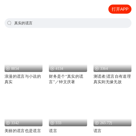
打开APP
真实的谎言
8854
4134
3364
浪漫的谎言与小说的
财务是个“真实的谎
测谎者|谎言自有道理
真实
言”／钟文庆著
真实则无缘无故
3342
333
265.7万
美丽的谎言也是谎言
谎言
谎言