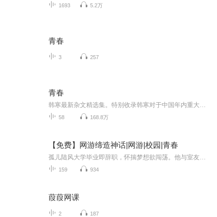
1693
5.2万
青春
3
257
青春
韩寒最新杂文精选集。特别收录韩寒对于中国年内重大活动和事件的精辟言论。包括“倒钩案”、“荆州挟尸要价”、“城市，让生活更糟糕”等杂文。同时也收录韩寒在最近一年里的赛车、创作动态，以及他的生活真实记录。包括“ 必须竖中指”“ 生活像跳楼一样...
58
168.8万
【免费】网游缔造神话|网游|校园|青春
孤儿陆风大学毕业即辞职，怀揣梦想欲闯荡。他与室友在毕业之际，经历诸多趣事。陆风还与校花慕容晓晓有着特殊渊源。后他留城发展，将在网游世界缔造怎样的神话，令人期待。
159
934
葭葭网课
2
187