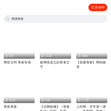
打开APP
网课青春
4万
8149
2488
网络文明 青春有我
被网络遗忘的青春文
【直播青春】网络频
字
道
6818
296
2.2万
青春青春
【全网独播】《青春
人民网：开学第一课