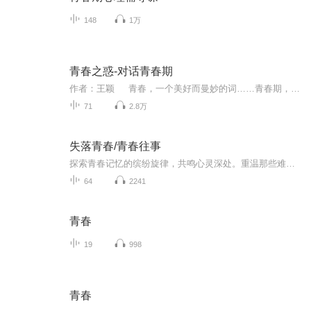
148
1万
青春之惑-对话青春期
作者：王颖 青春，一个美好而曼妙的词……青春期，一个青春初至的时期，是生命之花刚刚绽放的时刻……可是，我们看到的青春期，却是充斥着躁动、不安、焦灼、冲突、迷惘、愤怒、疑惑、封闭…… 《青春之惑对话青春期:一个心理医生青春期问题...
71
2.8万
失落青春/青春往事
探索青春记忆的缤纷旋律，共鸣心灵深处。重温那些难忘的青春瞬间，感悟岁月故事。解读青春的未知诗篇，找回遗失的旋律。 在我的认知里，每个人的青春都是色彩斑斓的，总会有一些让自己难以忘记的事情，青春是一首歌，而我对于这首世人皆知的歌曲歌词全...
64
2241
青春
19
998
青春