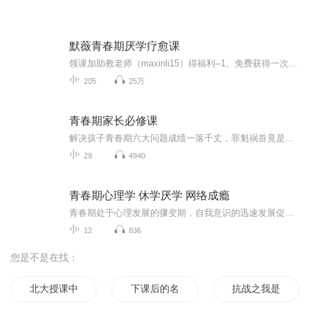
默薇青春期厌学疗愈课
领课加助教老师（maxinli15）得福利--1、免费获得一次一对一叛逆厌学指导2、免费测试亲子关系健康度3、免费领取孩子学习动力恢复的五个阶段（添加请备注喜马拉雅）
205
25万
青春期家长必修课
解决孩子青春期六大问题成绩一落千丈，罪魁祸首竟是青春期！课程介绍经常听到家长们抱怨:“孩子进入青春期就跟炸弹一样,根本不敢碰,一碰就炸,完全不敢和孩子说话”“孩子根本不跟我们交流,一回家就把自己关在房间里,说多了觉得烦,不说我们也不知道他在干什么”《青春期家长必修课》解决青春期六大问题亲子沟通沟通的障碍来源于认知的误差, 只有真正读懂孩子,才能做到有效沟通。学业管理善于利用多种途径和方法给孩子提供学业管理的条件和机会,帮助孩子适应变化纠结的网络引导孩子认识网络的两面性,正确运用网络的资源帮助收获最新知识和信息自我评价父母如何帮助孩子建立自信,寻找打开孩子心门的秘方人际交往青春期人际关系问题及应对方法成长发展追星不可怕, 正确的协助孩子找到真正的榜样
29
4940
青春期心理学 休学厌学 网络成瘾
青春期处于心理发展的骤变期，自我意识的迅速发展促使孩子在情绪反应的强度和持久性上迅速增长，行为容易受到情绪的影响和支配，强烈的情绪体验让孩子在这段时间内对人对事极其敏感……致使发生一系列青春期的心理、情绪行为、家庭冲突问题就开始出现……...
12
836
您是不是在找：
北大授课中华文化的四十七课
下课后的名侦探
抗战之我是特高课