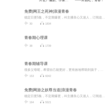
外史》编剧、作家伊
——奔跑吧，青春！
北青春诚意之作
免费|网王之死神|浪漫青春
稳定日更5集，不定期爆更，AI主播良心又迷人，订阅追更不迷路！ 【内容简介】 新建QQ群号：801842610十一福利番外大放送，欢迎进群【君顾文社】只缘感君一回顾，使我思君朝与暮穿越到网王也就算了，变成了男性我也忍了，可是，我竟然成了手冢国光的哥...
30
1834
青春期心理课
38
1739
青春期辅导课
很多父母呢，希望自己能更好，更有效地帮助到孩子，就学习了很多具体的方法，但是呢会遇到一个瓶颈，就是很多方法看上去很有效，但是到了要解决实际问题的时候呢。就没有办法实施下去。换句话说，这些都是别人的方法，自己用有点隔靴搔痒的感觉。头脑里呢...
153
6042
免费|网游之妖尊当道|浪漫青春
稳定日更5集，不定期爆更，AI主播良心又迷人，订阅追更不迷路！ 【内容简介】 【梦溪写手团浮殇秦韵出品】富家少爷，俊逸外表，强大异能。进入另一个游戏世界的他，依然拥有着无比强大的魅力，哪怕美女npc也绝不放过！驾临日本，一式屠城，杀一是罪，杀万...
164
5521