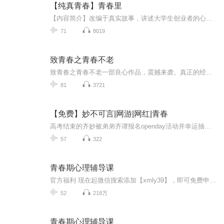
【纯真青春】青春里
【内容简介】改编于真实故事，讲述大学生创业者的心路历程，最美丽的年华，最奔放的青春。【作者简介】苗怀强，现代言情网络小说作家，代表作长篇小说《北京大女人》、少年系列《踢足球的少年》等。【主播简介】书嫣，热爱阅读，积极阳光，热情温暖，让我...
71
8019
致青春之青春不老
致青春之青春不老一部良心作品，震撼来袭。真正的经典中的经典。也希望你多多点赞，您的每次点赞就是我们的动力。更欢迎您的踊跃评论和建议，喜欢就请多多分享，分享到朋友圈哦。。欢迎踊跃点评评论，多多点赞啊。感谢您的支持和厚爱。一部良心作品，震撼来袭。真正的经典中的经典。也希望你多多点赞，您的每次点赞就是我们的动力。更欢迎您的踊跃评论和建议，喜欢就请多多分享，分享到朋友圈哦。。欢迎踊跃点评评论，多多点赞啊。感谢您的支持和厚爱。
81
3721
【免费】妙不可言|网游|网红|青春
高考结束的齐妙被弟弟齐谭报名openday活动并幸运抽中，虽一开始拒绝但因弟弟喜欢最终答应。齐妙来到ING基地参观，ING战队选手们也准备迎接粉丝。过程中穿插齐妙的生活日常及她的狗屎运气网红身份。
57
322
青春期心理辅导课
官方福利 现在起微信搜索添加【xmly39】，即可免费申请加入【喜马拉雅官方内购福利群】。官方运营面对面你问我答，同好聚集分享心得好物不踩坑，热门专辑/会员福利抢先知，月月专属内购活动，全网底价带回家。本专辑由心理专家吴其旺撰稿，爱善学堂专业主...
52
218万
青春期心理辅导课