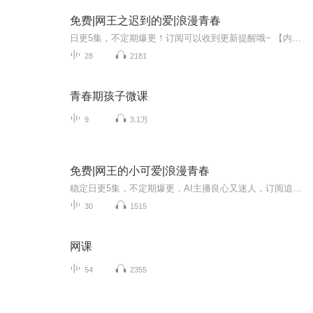
免费|网王之迟到的爱|浪漫青春
日更5集，不定期爆更！订阅可以收到更新提醒哦~ 【内容简介】 穿越青春的网球场，明日有希与越前龙马，儿时玩伴，一同编织梦想。龙马，热血网球少年，目标直指全国冠军，每一场对决都是他对梦想的执着追求。有希，默默守护的邻家女孩，她的支持是他赛场上...
28
2181
青春期孩子微课
9
3.1万
免费|网王的小可爱|浪漫青春
稳定日更5集，不定期爆更，AI主播良心又迷人，订阅追更不迷路！ 【内容简介】 优奈在玩了网王的同人乙女游戏后，魂穿到网球王子的世界。她成为了真田弦一郎的妹妹—真田优奈(ಥ_ಥ)面瘫的黑面神真田弦一郎把她宠上天…她先是去四天宝寺读书，在愉快的...
30
1515
网课
54
2355