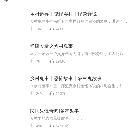
事
乡村诡异丨鬼怪乡村丨怪谈详说
乡村鬼怪事件来听有声主播狐魅讲鬼怪的故事；讲述了各个乡村的传说诡异故事；这次主播狐魅主播讲上108个故事，大家可以猜猜主播会讲什么呢，咱们就来听听主播讲乡村诡某些事件，我们大家以前来长长眼界，一起来听主播讲故事！
102
2433
怪谈实录之乡村鬼事
本文开始以一个灵异传闻为引，前半部分讲小主人公师傅张有才的历险经历，后半部分主要写小主人公。2011天涯强帖，拥有千万点击，数十万读者，天涯超人气社团“雁北堂”写手“雪冷凝霜”，邀您一起走进灵异的的世界……
76
120.6万
乡村鬼事丨恐怖故事丨农村鬼故事
《乡村鬼事》是一部汇聚乡村鬼怪传说的精彩合集，带你走进神秘惊悚的乡村世界。书中描绘了各种奇异鬼怪，从古老祠堂到深山坟地，每个角落都藏有令人胆寒的传说。这些鬼怪或因怨念而生，或因诅咒而存，在夜晚出没，给乡村带来无尽恐惧。然而，书中更深刻探...
240
14.3万
民间鬼怪奇闻|乡村鬼事
乡村里的恐怖悬疑故事。。。。
494
1473.9万