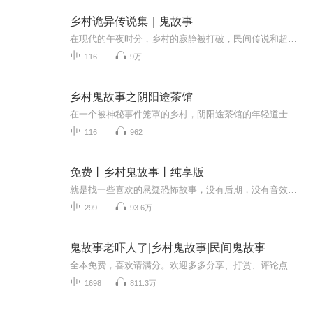
乡村诡异传说集｜鬼故事
在现代的午夜时分，乡村的寂静被打破，民间传说和超自然现象在黑暗中交织。一个青年前往祖辈们提到的“诡异之地”，每走一步，似乎都挺进了另一个世界。他意外发现，一组关于鬼魂与妖灵的恐怖声音频频出现：鬼黄金的阴兵传说、神秘乞丐的诡异能力、时空交...
116
9万
乡村鬼故事之阴阳途茶馆
在一个被神秘事件笼罩的乡村，阴阳途茶馆的年轻道士李小天和他的师傅张玄清，以及师弟王小山，卷入了一系列灵异事件的调查中。故事开始于他们对被称为“幽魂隧道”的地方进行探索，那里传说有鬼魂出没。在他们的调查中，揭露了当地一个不祥和的传言，以及...
116
962
免费丨乡村鬼故事丨纯享版
就是找一些喜欢的悬疑恐怖故事，没有后期，没有音效，可能会有个垫乐，其他的想要也不会有，因为太麻烦了，我没时间，垫个乐已经是极限了，喜欢听希望你来玩，不喜欢也希望你区别的地方玩的开心~~~
299
93.6万
鬼故事老吓人了|乡村鬼故事|民间鬼故事
全本免费，喜欢请满分。欢迎多多分享、打赏、评论点赞盖楼！粉丝福利活动敬请关注【一元猴妖的听友圈：江湖驿站】【简介】民间鬼故事，老吓人了，不信你听~鬼故事又称为怪谈恐怖故事，恐怖小说，鬼怪故事，是以（推理、穿越、血腥、架空、恐怖、刺激）等风...
1698
811.3万