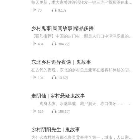
每天更新，求大家关注评论转发一键三连~“我希望在未来的时代里，由恶人造成的恐惧越来越少，但由鬼怪故事和童话造成的恐惧不要根绝，因为，鬼怪故事和童话，饱含着人对未知世界的敬畏和对美好生活的向往，也包含着文学和艺术的种子。”——莫言鬼神文化是...
78
9.1万
乡村鬼事|民间故事|精品多播
【强烈推荐】中国的封门村，那是人们口中津津乐道的第一鬼城，也是让人望而却步的探险胜地。但你是否知道，在东北一个偏僻的小角落，坐落着一座荒芜的村庄，那里，是一个比封门村更为邪门的地方。这村子虽为鬼村，却没有封门村的名声叫得响亮。我小时候，...
434
384.2万
东北乡村诡异夜谈｜鬼故事
在古代的夜晚，东北的乡村总是笼罩在迷雾和神秘的阴影之中，村落中流传着各种关于超自然现象的民间传说。在这充满未知与危险的世界里，青年们常常被卷入诡秘的事件中，无法自拔。鬼木棺的诅咒、鬼屋谜影与万人坑惊魂、幻真幻影的荒林、苏州的神秘金银镯，...
104
13.6万
走阴仙 | 乡村悬疑鬼故事
肉身太岁、水魅旱魃、藏尸洞天、赤口佛牙…… 每一个传说都那样的精彩和离奇。 本书以一种独特的视角，采用泼墨画一样的风格，带你去领略一番山野离奇异事，情节曲折动人，意境悠远深长，很适合夜深时分，独自躲在灯下品玩。
319
156.1万
乡村阴阳先生 | 鬼故事
为什么农村总有那么多灵异事件？第一，城市，人口密集，阳气过重，因而鬼魂不适宜久呆；第二，农村，相比城市，文化偏低，更容易信奉鬼神之说，凡事，信则有，不信则无；第三，农村走动多，传播快，有些事情原本没那么诡异，一传十，十传百，就变得诡异了...