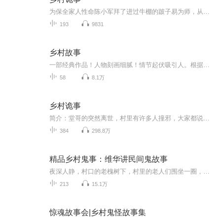
为保全家人性命陈小军拜了进过牛棚的跛子易为师，从此开启传奇的人生……
193
9831
乡村故事
一部经典作品！人物刻画细腻！情节起伏吸引人。根据听众的喜好而精选，声音清晰，感染力强。感情色彩浓厚。。就是对我们的最大支持和厚爱。每天加班很辛苦，您就动动手指支持一下吧！一部经典作品！人物刻画细腻！情节起伏吸引人。根据听众的喜好而精选，声音清晰，感染力强。感情色彩浓厚。。就是对我们的最大支持和厚爱。每天加班很辛苦，您就动动手指支持一下吧！一部经典作品！人物刻画细腻！情节起伏吸引人。根据听众的喜好而精选，声音清晰，感染力强。感情色彩浓厚。。就是对我们的最大支持和厚爱。每天加班很...
58
8.1万
乡村诡事
简介：堂哥的突然离世，村里有许多人撞邪，大家都说，说因为我堂哥怨气太重所导致的。 瞎子婆婆说，我要代替堂哥结阴亲，才能救村里人。我答应了，而在结亲那天，我发现瞎子婆婆早已经死了，尸体放在我堂哥的坟里，而我堂哥不知所踪。。。。。。 QQ群11317...
384
298.8万
精品乡村鬼事：维华讲民间鬼故事
夜深人静，村口的老槐树下，村里的老人们围坐一圈，开始讲述那些代代相传的神秘故事。维华用他独特的讲述方式，将这些散落在乡间角落里的诡异传说娓娓道来。从荒山古庙的离奇遭遇，到废弃老宅的怪事频发；从深夜田埂上的神秘身影，到古井中传出的诡异声响....
213
15.1万
惊魂故事会|乡村鬼怪故事集