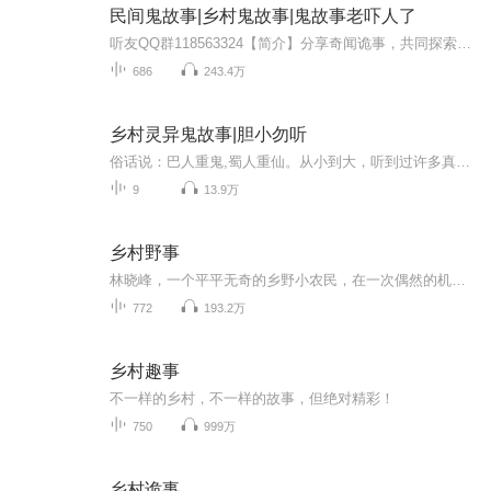
民间鬼故事|乡村鬼故事|鬼故事老吓人了
听友QQ群118563324【简介】分享奇闻诡事，共同探索未解之谜。喜欢请满分。欢迎多多分享、打赏、评论点赞盖楼！粉丝福利活动敬请关注【一元猴妖的听友圈：江湖驿站】【简介】民间鬼故事，老吓人了，不信你听~鬼故事又称为怪谈恐怖故事，恐怖小说，鬼怪故事...
686
243.4万
乡村灵异鬼故事|胆小勿听
俗话说：巴人重鬼,蜀人重仙。从小到大，听到过许多真真假假的鬼故事。在这些人鬼难辨的鬼故事中，我曾吓得不敢一个人去上厕所，看到被风吹得窗帘黑影会使劲把头往被子里钻……现在就让我来讲给你听~~~~~！
9
13.9万
乡村野事
林晓峰，一个平平无奇的乡野小农民，在一次偶然的机会下，获得了奇遇，并练就一身奇功。从此，他的人生发生了翻天覆地的变化。在逆袭的道路上，林晓峰以他的魅力和正义感吸引了无数女子，包括美丽的村花、独立女强人、睿智的女县长等等。这些女子不仅陪伴...
772
193.2万
乡村趣事
不一样的乡村，不一样的故事，但绝对精彩！
750
999万
乡村诡事