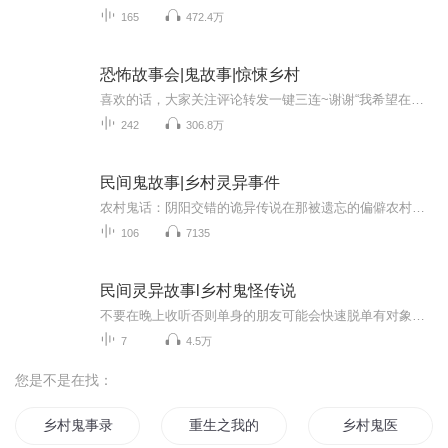
165
472.4万
恐怖故事会|鬼故事|惊悚乡村
喜欢的话，大家关注评论转发一键三连~谢谢“我希望在未来的时代里，由恶人造成的恐惧越来越少，但由鬼怪故事和童话造成的恐惧不要根绝，因为，鬼怪故事和童话，饱含着人对未知世界的敬畏和对美好生活的向往，也包含着文学和艺术的种子。”——莫言鬼神文化...
242
306.8万
民间鬼故事|乡村灵异事件
农村鬼话：阴阳交错的诡异传说在那被遗忘的偏僻农村角落，每一寸土地都隐藏着不为人知的秘密。午夜梦回，诡异声响回荡在破旧的老宅，迷雾中若隐若现的身影究竟是何方神圣？本专辑带你深入荒村灵异漩涡，揭开那些令人毛骨悚然的午夜惊魂真相。
106
7135
民间灵异故事l乡村鬼怪传说
不要在晚上收听否则单身的朋友可能会快速脱单有对象的会越来越紧密结婚感情越来越好感谢大家收听恐怖灵异故事会
7
4.5万
您是不是在找：
乡村鬼事录
重生之我的乡村人生
乡村鬼医