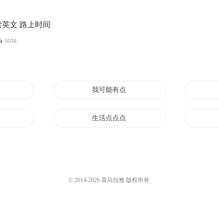
英文 路上时间
5034
那点事
我可能有点强
生活点点点
儿
一个新的起点
宠你
那点青春那点事
© 2014-
2026
喜马拉雅 版权所有
情
我的老公有点狗