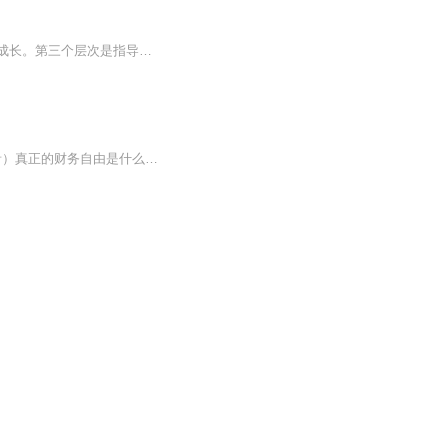
人的成长分为三个层次。第一个层次是自我成长。第二个层次是帮助他人成长的同时使自己成长。第三个层次是指导别人帮助他人成长，使自己间接获得成长。我从一个时间管理受益者变成传播者，将自己所学的知识进行疏理，形成了这个成长之旅的学习体系。希望通过这个课程带动你一直持续下去，直接你养成良好的习惯。这个体系的内容涵盖时间管理、记忆方法、快速阅读、自我成长等多个领域。不定期更新课程，总共100期，干货满满，教会你实用的技能，提升学习能力，让你的人生幸福感和成就感爆棚。...
想交流和进我们读书群的听友，加薇：shuang869789，请注明是通过什么途径了解到的播音）真正的财务自由是什么？ 财务自由，就是当你不工作的时候，也不必为金钱发愁，因为你有其他渠道的现金收入。当工作不再是获得金钱的唯一手段时，你便自由了。可以有足...