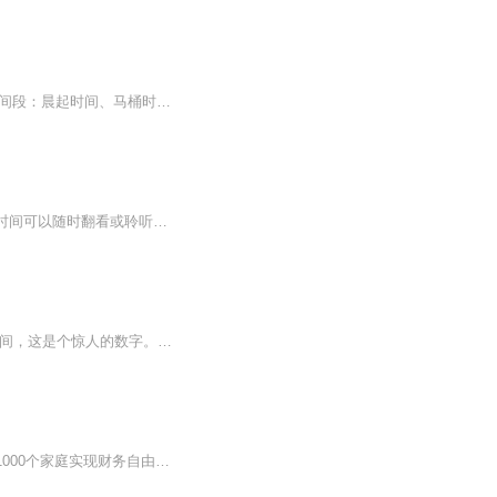
配套图书 https://detail.tmall.com/item.htm?id=584303221433本套书将英文阅读分为四个时间段：晨起时间、马桶时间、路上时间、睡前时间。应对这四个时间段，分别编为四册。本册是《零碎时间读英文·路上时间》：所选内容为励志美文、名人演讲、人生哲理为主。它会让你充分利用好零碎时间，用零碎时间来学习英语，达到学习、消磨时间一举两得的效果。
配套图书 https://detail.tmall.com/item.htm?&id=39556402427“零碎时间读英文”是一套闲暇时间可以随时翻看或聆听的便携口袋书，《零碎时间读英文：马桶时间》是其中的一本，《零碎时间读英文：马桶时间》抓住了市场空白点，马路边、巴士里、马桶上、厨房里、床上很多人习惯看书或报纸来打发闲散时间，正是利用这一时间空隙，作者策划了《零碎时间读英文：马桶时间》，既能让读者在不经意间消磨时间，同时，又可以利用闲散的时间来学习英语，达到一举两得，事半...
配套图书 https://detail.tmall.com/item.htm?id=35459553987一天我们丢掉了约150分钟的时间，这是个惊人的数字。如果珍惜这些零碎的时间，把它们合理地安排到自己的学习中，积少成多，就会有一个令人惊喜的收获。我们要知道我们每天学习的时间决定着我们未来的成就。我们每天花在学习上的时间越长，我们就离成功更近一步。有效地利用零散的时间可以帮助我们早日达到目标。时间如海绵里的水，挤挤总会有的，关注我们这套“零碎时间读英文”系列丛书，它会让你充...
（想交流和进我们社群的听友，威X，353633152） 我们要用15年的时间影响一亿人读书，1000个家庭实现财务自由！时间就像一把双刃剑，既能雕刻出生命的价值，也可能消磨掉人生的意义。当我们专注地投入学习和成长，时间便化作进步的阶梯；而当我们沉迷于无意...