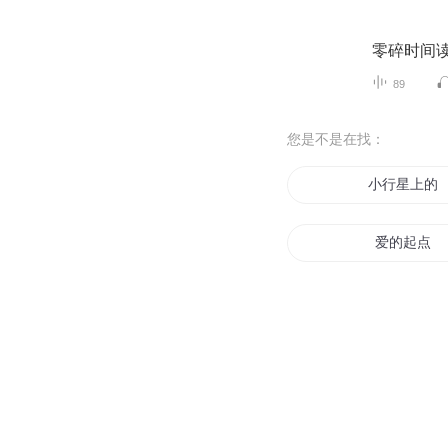
零碎时间读
89
您是不是在找：
小行星上的
爱的起点
大学那点事
只想一点点
青春那点事