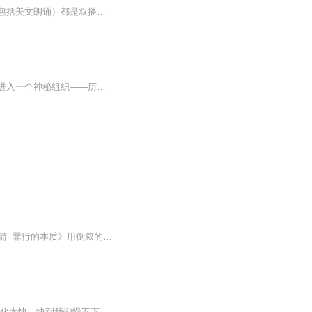
纯粹是配音练习，喜欢的伙伴一起玩儿！不喜的朋友勿喷！请悄悄绕过，谢谢！很多片段（包括美文朗诵）都是双播，其中女声都是本人演播，男声是和各位老师合作完成，在这里非常感谢各位老师的精彩演播！本专辑没有任何商业用途，纯粹因为热爱有声,练习配音节...
季萱本是上海滩的当红影星，却在一次阴差阳错刺杀军阀的行动中，因改变了历史的轨迹而进入一个神秘组织——历史管理局，人生自此面目全非。在一次次身不由己的替身任务中，她改变着别人，也被别人影响，同时不免产生疑问，历史真的该被管理吗？
日更5集，不定期爆更！订阅可以收到更新提醒哦~ 【内容简介】 马丁·艾米斯创作的《时间箭--罪行的本质》用倒叙的手法讲述了纳粹战犯托德·弗兰德利的一生。他从行将死亡开始“倒带”自己的生活，到暮年看似体面的医生生活，再到青年时期在奥斯威辛集...
“当烦心事来找我们的时候，请给它时间，听听看它要说什么。它常常在告诉我们，外在的变化太快，快到我们慢不下来，快到很多事都被我们忽略，快到常常觉得自己忙不完。”对于内在情绪、父母子女、不完美与爱，尽管我们走过再长的路，看过再多风景，都始终...