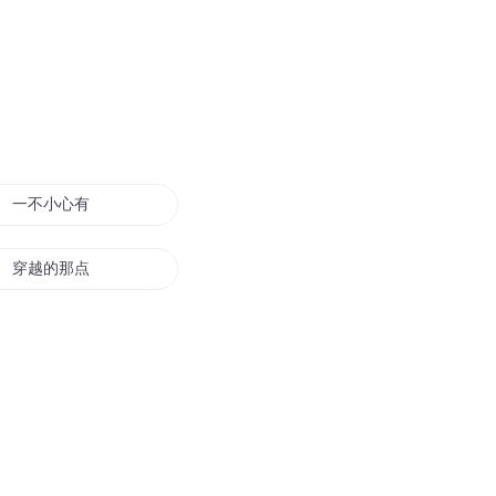
一不小心有点强
穿越的那点事
一点一点爱
重生的起点
穿越之这个男人有点老