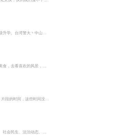
拒绝刻板的教材、快速掌握地道又流行的英语。台湾学霸小哥哥@张小轩：国高中、二次越级升学。台湾警大丶中山大学传播管理MBA英国Portsmouth 大学犯罪心理研究所台湾高雄大学大传系兼任讲师
如果生活包裹得让你喘不过气，不妨停下来，给自己一点时间，去见喜欢的人，去吃喜欢的美食，去看喜欢的风景，等一等自己，迎接自己喜欢的人生。
配套图书 https://detail.tmall.com/item.htm?id=37288796855在日常生活中，有许多零星的、片段的时间，这些时间没在意的话就会悄悄流逝，但如果能充分利用，使之充分为学习、工作服务，便能使学习、工作事半功倍。我们可以尝试一下列出自己的零碎时间清单：晨起时间：10分钟上厕所时间：10分钟坐公交：15分钟（一天可能3、4次）排队：10分钟课间休息：10分钟（大约4、5次）睡前时间：10分钟...
全方位资讯，多角度聆听——《小时间播报》。时政新闻、财经资讯、环球看点、前沿科技、社会民生、法治动态、生活消费、文旅体育……多维世界全息投影，小时间声媒智能语音（主播）带您多角度收听。