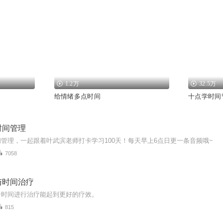
1.2万
32.5万
给情绪多点时间
十点学时间
时间管理
管理，一起跟着叶武滨老师打卡学习100天！每天早上6点日更一条音频哦~
7058
与时间治疗
合时间进行治疗能起到更好的疗效。
815