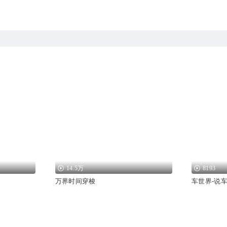
14.5万
8193
万界时间穿梭
车世界-说