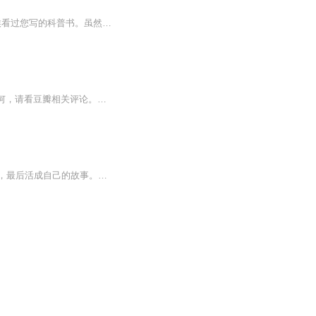
人生最大的愿望是，在老得快要死掉的时候，有这么几个陌生人对我说：我年轻的时候看过您写的科普书。虽然名字和内容现在都想不起来了，但当年看完以后我就毅然投身于自然科学，以至于今天有一点小小的成就，非常感谢您，祝您老一路走好。 ...
读完全书，实在读不懂。想听的，建议1.25倍速。业余读书，不足之处请谅解。本书翻译如何，请看豆瓣相关评论。作者: [德] 吕迪格尔•萨弗兰斯基（Rüdiger Safranski） 出版社: 索·恩丨社会科学文献出版社出品方: 索·恩...
这是一个大女主题材的小说，女主从一个懵懂无知的少女，用自己的勤劳，坚毅，历经坎坷，最后活成自己的故事。在内战和二战的大背景下，一个女人自身的成长史，文章将女主人的成长融入到西班牙的那段战争史中，让读者了解历史的同时，能更深的体会一个女人...