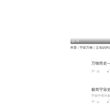
79
科普 | 宇宙万物｜泛知识内
万物简史
33
极简宇宙史
11