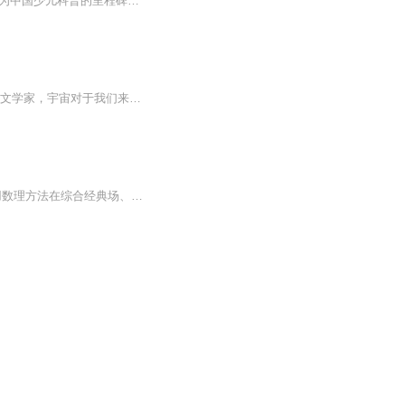
《十万个为什么》是少年儿童出版社在20世纪60年代初编辑出版的一套青少年科普读物。作为中国少儿科普的里程碑，60年来这套书先后出版了6个版本，累计发行量超过1亿册，是新中国几代青少年的科学启蒙读物，已经成为中国原创科普图书的经典品牌。
宇宙-卡尔萨根因为我本人很喜欢卡尔萨根，我觉得他有着诗人的浪漫，却又是一个严谨的天文学家，宇宙对于我们来说广阔无垠，我们对于宇宙来说不过是一粒星辰。因为很喜欢他的书，建议大家去看书，这个是因为我没有找到资源，所以自己录着，顺便平常有空可以反复听。大家觉得可以听的话，我觉得挺好的，但是如果觉得听着就烦，可以不听哈，有相关的纪录片还书都可以选择，开心就好。
宇宙这一真实的存在表明它必然存在自身的组织成份以及基本面貌，近年国内学者利用数理方法在综合经典场、量子力学、相对论与引力场等理论的基础上提出了一个体现宇宙成份及之基本面的表达式：量项维物基。描绘了以空间…星分子原子粒子…声热...