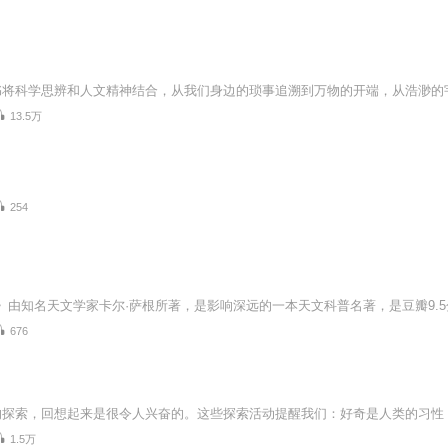
13.5万
254
676
1.5万