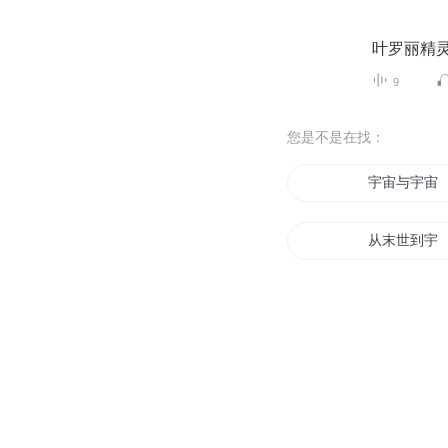
叶罗丽精
9
您是不是在找：
宇宙与宇宙
从末世到宇
万古宇宙
末世宇宙中
宇宙之主