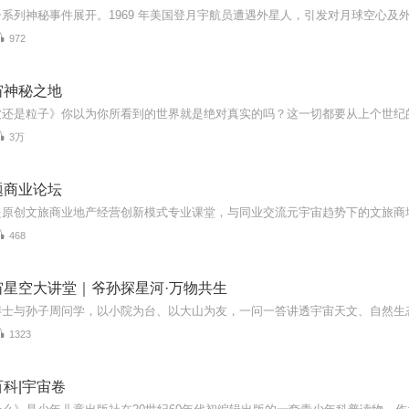
972
宙神秘之地
3万
题商业论坛
468
宙星空大讲堂｜爷孙探星河·万物共生
1323
科|宇宙卷