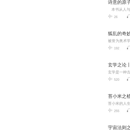
诗意的原
26
狐乱的奇
192
玄学之论
520
苔小米之
255
宇宙法则