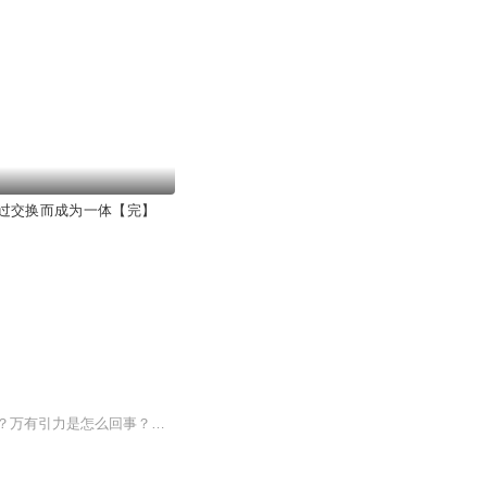
过交换而成为一体【完】
宇宙中有许多有趣的知识，也有许多等待我们探索的未解之谜。比如：宇宙到底有没有边界？万有引力是怎么回事？黑洞为什么能“吃掉”任何东西？我们人类是宇宙中唯一的生命吗？想要搞清楚这些问题，我们得先了解下宇宙的历史和命运。那么，宇宙这么大，应该...