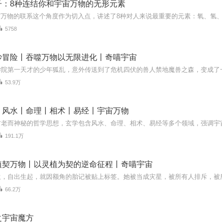
子：8种连结你和宇宙万物的无形元素
5758
妙冒险丨吞噬万物以无限进化丨奇喵宇宙
53.9万
丨风水丨命理丨相术丨易经丨宇宙万物
191.1万
植契万物丨以灵植为契的逆命征程丨奇喵宇宙
66.2万
之宇宙魔方