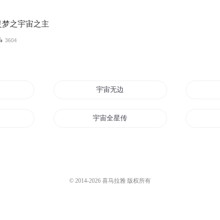
灵梦之宇宙之主
3604
之上
宇宙无边
宙
宇宙全星传
重生之一统宇宙
心
我是全宇宙
© 2014-
2026
喜马拉雅 版权所有
天宇星宙