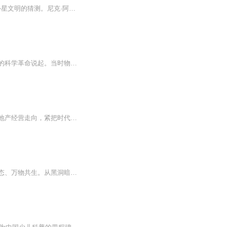
本作品围绕一系列神秘事件展开。1969 年美国登月宇航员遭遇外星人，引发对月球空心及外星文明的猜测。尼克·阿姆斯特朗临终遗言带来外星威胁与陨石危机，美国宇航局的行动又有新发现。尼克和女友丽莎的探险以意外收场，丽莎被神秘漩涡卷入疑似平行宇宙，尼...
《光到底是波还是粒子》你以为你所看到的世界就是绝对真实的吗？这一切都要从上个世纪的科学革命说起。当时物理学家们陷入了一个看似简单却又极其深刻的问题，那就是光到底是波还是粒子。为了揭开这层迷雾，他们设计了一个极具颠覆性的实验，这就是传说中...
大家好！这是原创文旅商业地产经营创新模式专业课堂，与同业交流元宇宙趋势下的文旅商地产经营走向，紧把时代脉搏，应趋势而上，文旅商地产经营论坛:第三平行世界的元宇宙主题商业经营模式Z世代潮生活，国漫IP主题沉浸式体验商业探讨商业模式.主题缘由.定...
守山爷爷周博士与孙子周问学，以小院为台、以大山为友，一问一答讲透宇宙天文、自然生态、万物共生。从黑洞暗物质到山林百草，从星空奥秘到守山初心，用温情故事传递科普知识，带你在烟火气里探索浩瀚星河，守护天地万物。