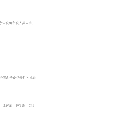
《宇宙》一书将科学思辨和人文精神结合，从我们身边的琐事追溯到万物的开端，从浩渺的宇宙视角审视人类自身。作者在天文、生物、化学和地理学之间进行“异花授粉”，将科学与历史、艺术、人类学和哲学交织，向我们描述了宇宙的前生今世，帮助读者拥抱科学...
《宇宙》由知名天文学家卡尔·萨根所著，是影响深远的一本天文科普名著，是豆瓣9.5分同名传奇纪录片的姊妹篇。本书将科学思辨和人文精神结合，从我们身边的锁事追溯到万物的开端，从浩渺的宇宙视角审视人类自身。作者在天文、生物、化学和地理...
人类对宇宙的探索，回想起来是很令人兴奋的。这些探索活动提醒我们：好奇是人类的习性，理解是一种乐趣，知识是生存的先决条件。因为我们在这个宇宙中只不过是晨空中飞扬的一粒尘埃，所以，我们认为，人类的未来取决于我们对这个宇宙的了解程度。……