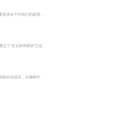
马桶人监控人，时钟宇宙，丧尸宇宙可以在我另外的专辑里面看到完整的视频，这个专辑主要是来自于对他们的剧情解说马桶人vs监控人的原始视频可以看我另外一个专辑里面有完整的所有视频，并且定期更新。这个专辑里面主要是针对这些视频的剧情解说。
【内容简介】对占宇宙百分之九十五的暗物质究竟是否存在，至今在学术界还有争议。作者通过了“吴玉婷周期表”已证实了它们的确切存在，并运用中国文化，结合现代科学，推出了其一系列性质，也解释了一些各学科所长期无法解释的疑难问题。作者还指出，暗物...
阿尔法宇宙万物巨能量深度睡眠放松音乐，只需睡眠时当背景音乐最小音量播放，身体自然就能自动适应，从睡眠中就能获得巨大的宇宙万物能量滋养，与宇宙同频。帮助促进深度睡眠，全身心放松，细胞修复。