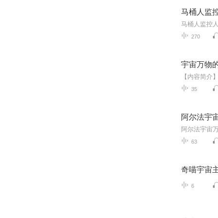
马桶人监
270
宇宙万物
35
阿尔法宇
63
奇喵宇宙
6