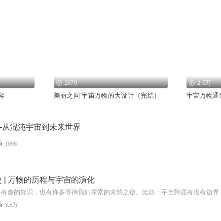
2079
2.6万
容
美丽之问 宇宙万物的大设计（完结）
宇宙万物通
—从混沌宇宙到未来世界
1898
 | 万物的历程与宇宙的演化
3.5万