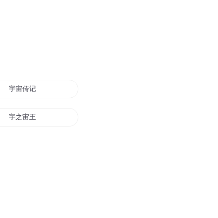
宇宙传记
宇之宙王
宇宙三强
宇宙战歌
宇宙之君