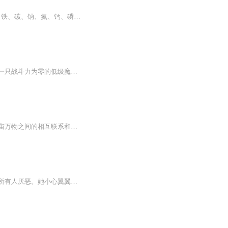
本书从人与万物的联系这个角度作为切入点，讲述了8种对人来说最重要的元素：氧、氢、铁、碳、钠、氮、钙、磷。 你血中的铁，是组成血红蛋白的重要元素，也是造成2亿年前一次恒星爆炸的元凶；你呼吸中的碳元素，可能变成树干的一部分；你肌肉中的氮，会帮助天空变为蓝色；钠将把你眼中的泪水与远古时就消失的沧海联系在一起……组成世界万物的元素，和组成你身体的每一种元素是毫无二致的。你如何理解——你是一个活生生的生命同时也是一堆无生命的原子？ 本书旨在使人认识到人和自然的联系是如...
被誉为奥术学院第一天才的少年狐乱，意外传送到了危机四伏的兽人禁地魔兽之森，变成了一只战斗力为零的低级魔兽史莱姆！绝境中，他发现自己获得了可以吞噬魔核来无限升级、甚至通过被“咬”来复制万物技能的逆天能力，开启了从零开始的极限进化之旅。为了...
玄学是一种古老而神秘的哲学思想，玄学包含风水、命理、相术、易经等多个领域，强调宇宙万物之间的相互联系和影响。核心理念：玄学认为通过五行相生相克的原理，以及易经的卦象变化，可以洞察宇宙间的奥秘，进而影响人的命运和运势。它探索的是宇宙与个体...
苔小米的人生，自出生起，就因额角的胎记被贴上标签。她被当成灾星，被所有人排斥，被所有人厌恶。她小心翼翼地生活，只渴望能有一个为自己遮风挡雨的地方。所以她不在乎旁人的眼光，只要能留下来，只要能活着……可是，一切都改变了，她被赶出了部落。她...