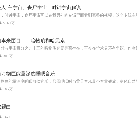
控人-主宇宙、丧尸宇宙、时钟宇宙解说
574.7万
的本来面目——暗物质和暗元素
30.5万
宙万物巨能量深度睡眠音乐
18.2万
主题曲
1674