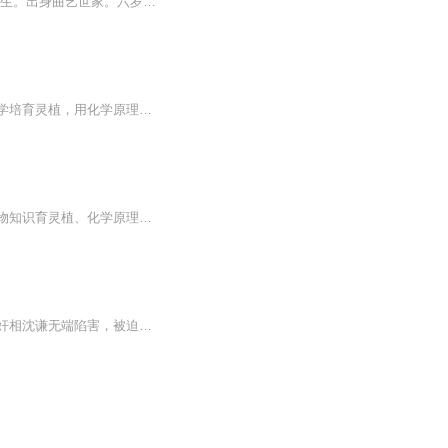
刘林仙，生于1932年，一说1933年出生。著名评、鼓书表演艺术家。河北滦县人。原名刘有生。出身曲艺世家。六岁随父亲学唱西河大鼓，十三岁即登台演出。后拜孙来文为师。解放前在北京、天津、唐山、滦县等地流动演出，解放后在河北省一带演出。1951年(一说19...
现代科研人顾卿欢穿越修仙界，开局遭遇灵田被夺、修为尽废的绝境。她拒绝认命，以生物学培育灵植，用化学原理提纯丹药，凭物理知识破解雷劫，凭借 “科学思维” 在修仙界站稳脚跟。她将典籍数据化，提出经络修复方案，以标准化流程优化功法与炼丹，创立 “...
一朝穿越，顾卿欢沦为灵田被夺、修为尽废的废柴弃子。绝境之中，她弃传统修仙路，以生物知识育灵植、化学原理炼丹药，凭现代科学在修真界艰难立足。为救受惊灵兽，她随手布下避雷针阵，惊鸿一现，引来冷漠禁欲的执法长老沈宴白。被疑邪术，她以电场理论自...
该书为《说唐后传》续书之一。小说叙唐代开国功臣罗成的后代罗增、罗琨、罗灿父子等受奸相沈谦无端陷害，被迫聚义鸡爪山，共同将兵伐罪，诛灭沈谦奸党，扶助大唐天子重振朝纲的故事。小说结构复杂，头绪纷繁，以忠奸斗争为主线，揭露封建社会上层官僚结党营私、迫害忠良的罪恶，歌颂了除暴安良、扶弱济困的正义行为；同时交织罗成后代罗琨、罗灿及柏玉霜、程玉梅、祁巧云、马金定等青年男女之间的爱情故事。小说情节跌宕生姿、颇能引人入胜，人物形象生动鲜明。风格朴实粗犷，语言明白晓畅。