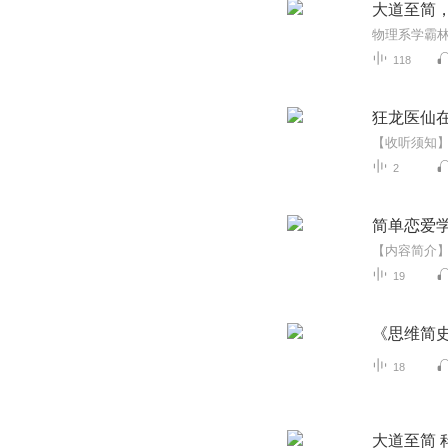
大道至简
118
狂龙医仙
2
简单恋爱
19
《思维简
18
大道至简 