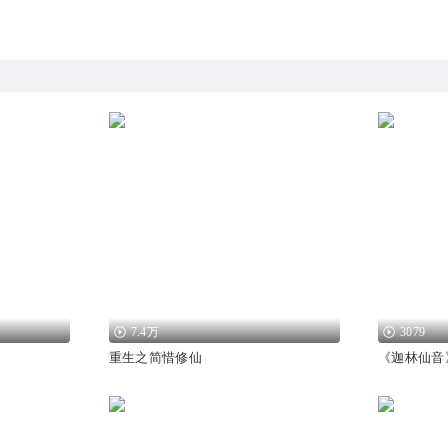
7.4万
3079
重生之简惜修仙
《迦林仙音