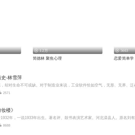
1.2万
5663
简德林 聚焦心理
恋爱简单学
史-林雪萍
2571
粉妆楼》
8688