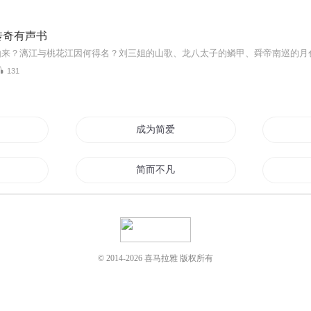
传奇有声书
131
史
成为简爱
简而不凡
简丹快乐
少宠上天
回梦简章
© 2014-
2026
喜马拉雅 版权所有
的二三事
此事不简单