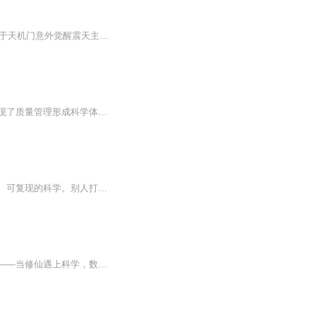
修仙界洞天福地暗藏血色秘辛，天骄元神竟成祭坛养料。叛逆少年林诀身怀神秘种子，于天机门意外觉醒震天主传承。 他以凡体硬撼天劫，与源帝、星帝等诸强争锋，撕破门派虚伪面纱，血祭洞天、骨镇福地。一路逆袭破局，踏碎腐朽规则，终...
本书是一本科普性读物，以制造业发展为背景，重点阐述百年以来质量理念的变迁路径，展现了质量管理形成科学体系并逐渐成为全民关注焦点的过程。
穿越到灵气复苏的修仙界，前物理系学霸林清欢只做了一件事：把修仙，变成了一门可量化、可复现的科学。别人打坐靠感悟，她用平板建灵气流动模型，把炼气效率拉满；别人炼丹凭经验，她用化学配比拆解丹方，把废品炼成极品；别人破阵靠蛮力，她用拓扑学算法...
四灵根废柴？她用实验记录本杀出一条仙路。避雷针引天雷、比色卡测丹药、灵频仪调功法——当修仙遇上科学，数据比灵根更硬。冰山剑尊从审问到"荣幸之至"，高岭之花自愿当她第一研究员。无CP开局，真香收尾，这是一场属于理性主义者的浪漫逆袭。