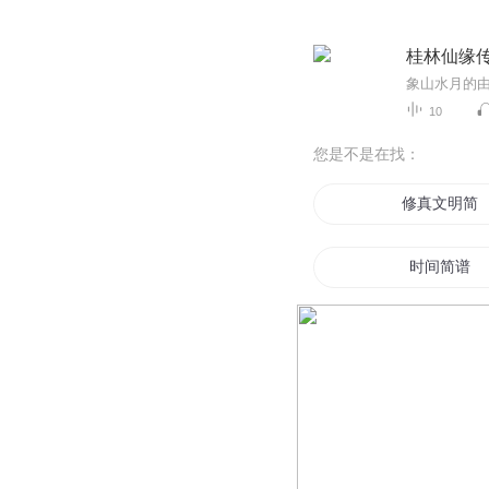
桂林仙缘
10
您是不是在找：
修真文明简
时间简谱
大道简经
重生娇妻简
我和简先生