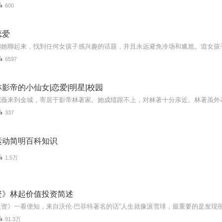
600
恋爱
6597
影帝的小仙女|恋爱|明星|校园
337
运动简明百科知识
1.5万
资》林起价值投资简述
91.3万