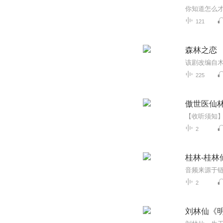
121
森林之恋
225
傲世医仙
2
桂林-桂林
音频来源于链
2
刘林仙《