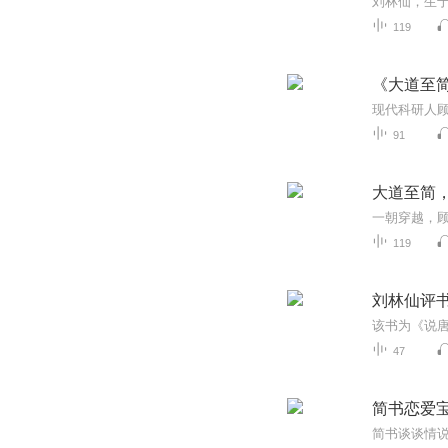
119
《大道至
91
大道至简
119
刘林仙评
47
简书恋爱
简书谈谈情