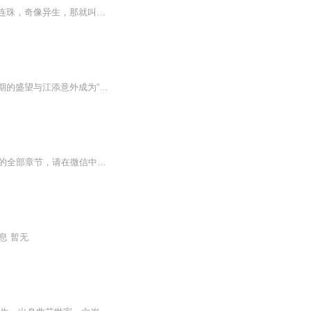
你知道怎么才能修仙吗，绝妙致极，仙要是修不起来，那就不叫科学修仙，什么是道？妙法连珠，奇像异生，那就叫大道通简！
该剧改编自木苏里的同名网络小说，故事发生在一个重组家庭，因为父母的再婚，正值青春期的盛望与江添意外成为“兄弟”，个性南辕北辙的两人，意外发展出一段深切的感情，成为彼此镌刻在心上的“某某”。对盛望（刘冬沁 饰）而言，生活实在是够艰难的了，转...
【收听须知】1、傲世医仙林平凡2、由于音频节目更新的比较慢，如想快速阅读小说文字版的全部章节，请在微信中搜索公/众/号【黑葡萄文学】，关注后，并在公/众/号中回复：【420】，便可快速阅读小说文字版全集。（注意：需要在公/众/号中回复才有效哦）
息 暂无