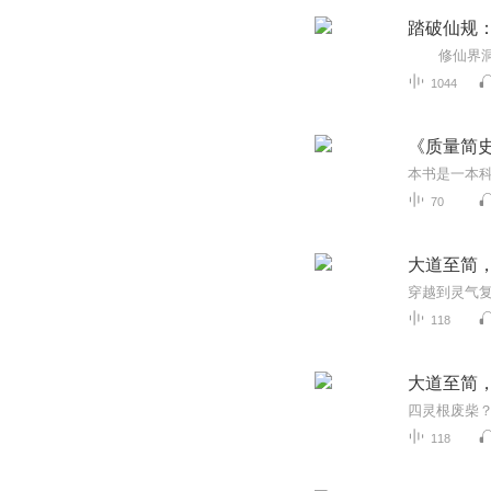
踏破仙规
1044
《质量简史
70
大道至简
118
大道至简
118