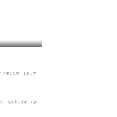
空气没有形态，却对生命不可或缺。对于制造业来说，工业软件恰如空气，无形、无界、泛在且至关重要。本书以工业软件最重要的三类工具软件CAD、CAE和EDA为重点，兼述千差万别的行业工业软件，展现工业软件的发展逻辑，以及工业软件与制造业相伴相生而少为人...
刘林仙，生于1932年，一说1933年出生。著名评、鼓书表演艺术家。河北滦县人。原名刘有生。出身曲艺世家。六岁随父亲学唱西河大鼓，十三岁即登台演出。后拜孙来文为师。解放前在北京、天津、唐山、滦县等地流动演出，解放后在河北省一带演出。1951年(一说19...