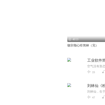
4013
饶宗颐心经简林（完）
工业软件简
15
刘林仙《
47