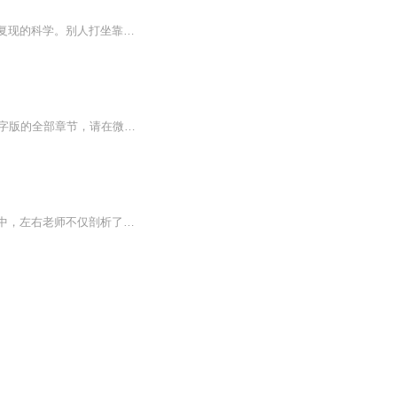
物理系学霸林清欢穿越到灵气复苏的修仙界，只做了一件事，把修仙变成了一门可量化、可复现的科学。别人打坐靠感悟，她用平板建灵气流动模型，把炼气效率拉满；别人炼丹凭经验，她用化学配比拆解丹方，把废品炼成极品；别人破阵靠蛮力，她用拓扑学算法找阵...
【收听须知】1、狂龙医仙在都市林阳2、由于音频节目更新的比较慢，如想快速阅读小说文字版的全部章节，请在微信中搜索公/众/号【黑葡萄文学】，关注后，并在公/众/号中回复：【434】，便可快速阅读小说文字版全集。（注意：需要在公/众/号中回复才有效哦）
【内容简介】《简单恋爱学》是一本为渴望恋爱的单身男性量身定制的恋爱实用手册。在书中，左右老师不仅剖析了众多年轻单身男性很难进入爱情的的原因，更围绕如何让女性对你一见钟情、如何寻找具有吸引力的聊天话题、如何约会、如何实现感情升级、恋爱中需...