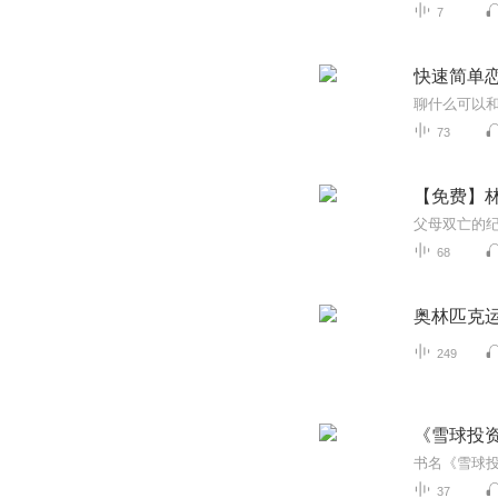
7
快速简单
73
【免费】林
68
奥林匹克
249
《雪球投
37