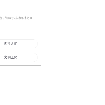
象山水月的由来？漓江与桃花江因何得名？刘三姐的山歌、龙八太子的鳞甲、舜帝南巡的月色，皆藏于桂林峰林之间。本专辑基于广西民间传说原创重述，将散落的神仙踪迹串联成《桂林仙缘传奇》。AI女声娓娓道来，人工精修后期，每集5分钟，陪你走过山水，听懂这...
西汉古简
文明玉简
简爱情安
简而筵之
这个修行不简单