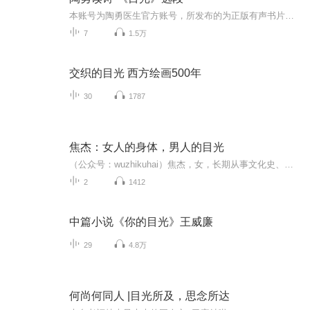
本账号为陶勇医生官方账号，所发布的为正版有声书片段。《目光》全集正版有声书已上线戳此直达目光 | 陶勇医生首部文学随笔，董卿《朗读者》感动推荐《目光》是一本医生的沉思录，也是我们每一个人成长的启示录。书中包含了陶勇从医二十年来对人生的思考与...
7
1.5万
交织的目光 西方绘画500年
30
1787
焦杰：女人的身体，男人的目光
（公众号：wuzhikuhai）焦杰，女，长期从事文化史、性别史和文献学的教学、研究工作。曾给本科生、研究生讲授过中国古代文化史、目录学、文化史专题讲座、社会变迁与性别制度史等多门课程
2
1412
中篇小说《你的目光》王威廉
29
4.8万
何尚何同人 |目光所及，思念所达