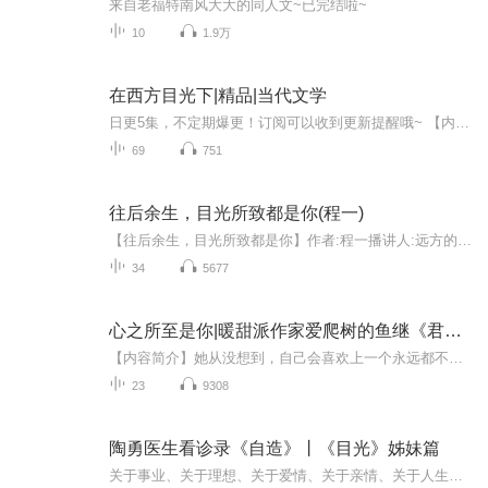
来自老福特南风大大的同人文~已完结啦~
10
1.9万
在西方目光下|精品|当代文学
日更5集，不定期爆更！订阅可以收到更新提醒哦~ 【内容简介】 在沙皇铁蹄下的俄国，彼得·伊凡诺维奇，一个勇敢的灵魂，因反抗专制而被囚禁于西伯利亚的矿井。在无尽的黑暗与绝望中，他不仅逃脱了牢笼，更在森林中找到了生存的智慧与力量。他写下自传，揭...
69
751
往后余生，目光所致都是你(程一)
【往后余生，目光所致都是你】作者:程一播讲人:远方的人生【本专辑免责声明】这个有声书专辑，没有任何商业目的，我是程一的忠实粉丝，铁杆粉丝，所以我买了他的书，想分享给更多人聆听，希望大家可以支持我，一起加油！程一的新书，我买到了，非常喜欢，...
34
5677
心之所至是你|暖甜派作家爱爬树的鱼继《君生我已老》后，抵心甜蜜力作|AI电子书
【内容简介】她从没想到，自己会喜欢上一个永远都不会喜欢上的人。这个人，专心修炼智商，无趣至极。她深信：他会抱着电脑直到老死，将毕生的热情都献给代码和K线图。她还不停地在他面前强调：“三岁一个代沟，我们之间横着差不多三条沟！”“从生理到心理...
23
9308
陶勇医生看诊录《自造》丨《目光》姊妹篇
关于事业、关于理想、关于爱情、关于亲情、关于人生……在这本书中，陶勇不仅是一位公立医院的眼科医生，更是患者朋友的人生医师。他以医者和普通人的双重视角，忠实地记录了这个时代的医患关系、医者思考和医学故事，分享医院之内和医院之外的人生感悟。...