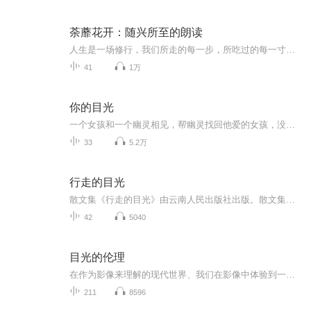
荼蘼花开：随兴所至的朗读
人生是一场修行，我们所走的每一步，所吃过的每一寸苦，最终都会照亮我们的路。而照亮以后的气场里，便沉淀着在岁月的大浪淘沙下，所有走过的路，以及看过的书。即使读书不会给你带来直接的财富，但是却可以使你的内心富足。当你爱上读书，你便会发现，整...
41
1万
你的目光
一个女孩和一个幽灵相见，帮幽灵找回他爱的女孩，没想到⋯⋯
33
5.2万
行走的目光
散文集《行走的目光》由云南人民出版社出版。散文集精选了作者近年创作的81篇作品，分为良夜清风月满湖、轻沙走马路无尘、又得浮生一日凉、知道故人想念否和一蓑烟雨任平生5辑。正像《河北日报》布谷文学版编辑张继合在序言中所说，这部作品积淀丰厚、色彩...
42
5040
目光的伦理
在作为影像来理解的现代世界、我们在影像中体验到一种反向我们自身的目光，这个目光成为自我塑造的重要根据，这时，影像对人的异化开始了。我们用看到的影像不断地与自身对照和比较，创造一个可见的影像化自我、以把自身准确地呈现在一个隐形的、但相对稳定的他者群体的视野中。人们越远离真相，好奇心越强，当一步步通近、靠近事实时，好奇心渐渐消散，道德驱力逐渐加强。窥视的愿望，随着目光的推进被道德感取代，“注视”让我们看到、靠近和了解，并产生了道德关切，又因我们作为观众的巨大无力感，而感到深深的焦虑和不安。
211
8596