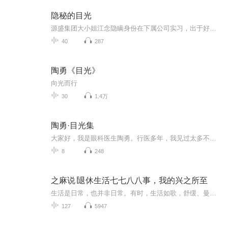
隐秘的目光
源盛集团大小姐江念隐瞒身份在下属公司实习，出于好心租下了一对老夫妻王梅和陆丰的房子，结果他们却是无良房东，不仅偷拿她的东西，还在她的房间里装监控偷拍，被江念发现后，更是殴打江念，要把她卖到山区。可房东夫妻不知道，江念就是他们儿子陆斐的白...
40
287
陶勇《目光》
向光而行
30
1.4万
陶勇·目光集
大家好，我是眼科医生陶勇。行医多年，我见过太多不同的人生。于是我做了这档播客，以医者目光为窥镜，和不同的人聊聊他们的经历。这些形形色色的人生，有挣扎也有光亮，希望能在倾听中，给你带来一些思考与启示。
8
248
之麻说∣退休生活七七八八事，我的兴之所至
生活是日常，也并非日常。有时，生活如歌，舒缓、曼妙；有时，生活如水，平静到不存在；有时，生活如雨，越大越坚强……
127
5947