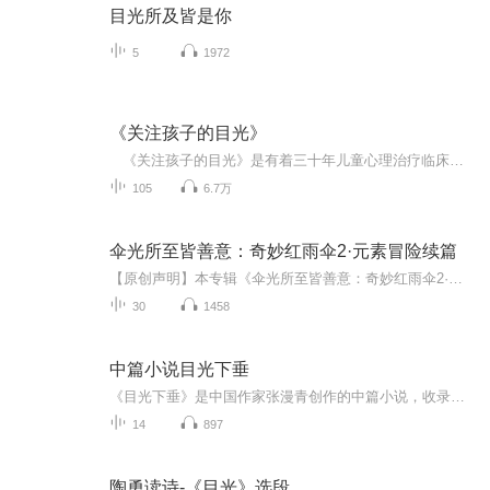
目光所及皆是你
5
1972
《关注孩子的目光》
《关注孩子的目光》是有着三十年儿童心理治疗临床经验佐佐木正美医生，数十年来遍历上百家托儿所、幼儿园、中小学、儿童心理咨询机构、儿童福利院、妇幼保健所等，与众多幼教老师对谈交流，为无数家长讲座培训的经验总结。该书出版16年，仍位居日本亚马逊家教类图书排行榜第1名。 很多父母以为，只要在家里严格管教孩子，就可以把孩子培养成一个有教养的人；以为只要知识丰富了，音乐技能或运动能力突出，就是一个出色的人。但事实并非如此。教育不是以强压弱，不是闭关修炼，更不是折腾，...
105
6.7万
伞光所至皆善意：奇妙红雨伞2·元素冒险续篇
【原创声明】本专辑《伞光所至皆善意：奇妙红雨伞2·元素冒险续篇》为作者原创内容，版权归作者所有，未经授权禁止转载、搬运。红雨伞再启冒险！熊猫兄妹瓜瓜与丫丫，带着八大元素的力量，穿梭熊猫谷、星界与水晶王国，用善意守护平衡，续写奇妙冒险新篇章...
30
1458
中篇小说目光下垂
《目光下垂》是中国作家张漫青创作的中篇小说，收录于其作品集中，以悬疑外壳包裹着对卑微生命灵魂的深切凝视。小说以 “侦破谜案” 为显性线索展开叙事：打工妹俞三被老旧热水器砸死于狭窄卫生间，这起看似意外的死亡事件，引来了专注于 “死亡问题” 作...
14
897
陶勇读诗-《目光》选段