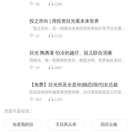
50
1298
投之所向 | 用投资目光看未来世界
「投之所向」是一档看向未来投资世界的分享节目主播：奉子枢、Ella从事全球投资工作、认识9年的朋友及工作伙伴分享自己的投资成长故事并畅聊未来我们希望结合身边真实观察到的世界变化以及工作中对行业前瞻数据、研报期刊的分析，给大家与投资世界更近一些...
12
5.1万
目光 陶勇著 怕冷的越仔、祖儿联合演播
我相信，每一双眼睛的背后，都是光明。世界如此美好，值得我走这一遭。陶勇、李润著一个医生的沉思录，一部人生的解答书。
24
5847
【免费】目光所及全是你|婚恋|现代|女总裁
阮岚在相亲时被萧睿突然求婚，次日发现他竟是公司新任总裁。萧睿隐瞒身份的行为让阮岚心生疑虑，他却强势要求阮岚见面，阮岚陷入纠结与不安。
503
1.6万
您是不是在找：
你是我的目光倾城
天目风云录
回目云殇