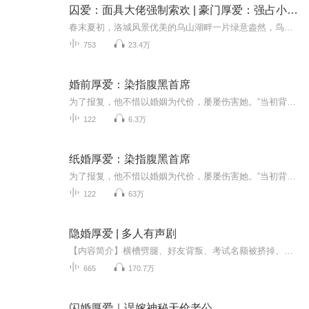
囚爱：面具大佬强制索欢 | 豪门厚爱：强占小娇妻
春末夏初，洛城风景优美的乌山湖畔一片绿意盎然，鸟语花香，淡柔轻暖的阳光宛如最轻柔的吻，亲吻着每一寸土地，位于山顶一栋复合式的豪华大宅，正迎来最为忙碌的一天清晨—— “啊——！” 一道尖锐的尖叫声骤然划破了这清晨的美好和安静，位于二楼的一间...
753
23.4万
婚前厚爱：染指腹黑首席
为了报复，他不惜以婚姻为代价，屡屡伤害她。“当初背叛我的人是你，顾怜你这个骗子！你说的话我又能信几分？”一场阴谋，她身心俱疲。明明是她被诬陷红杏出墙，却又莫名被诬陷成别人的第三者，万众瞩目下结束了有名无实的婚姻狼狈离开…...
122
6.3万
纸婚厚爱：染指腹黑首席
为了报复，他不惜以婚姻为代价，屡屡伤害她。“当初背叛我的人是你，顾怜你这个骗子！你说的话我又能信几分？”一场阴谋，陌生房间里，陌生的男人挺身而入一夜缠绵，让她身心俱疲。明明是她被诬陷红杏出墙，却又莫名成了别人的小三，万众瞩目下结束了有名无实的婚姻狼狈离开。拐角处，那危险的男人微微浅笑：“既然你不想当小三，就让我做你的小三。”
122
63万
隐婚厚爱 | 多人有声剧
【内容简介】横槽劈腿、好友背叛、考试名额被挤掉、被逼嫁给一个疯癫傻子……沈乔觉得，自己惨了十九年，终于惨到了人生巅峰。转头她看见了宫则的人生：双腿残废、半身瘫痪、疾病缠身、短命、被未婚妻戴了一顶大大的绿帽子……沈乔：“宫先生那么惨都能笑...
665
170.7万
闪婚厚爱｜误嫁神秘天价老公