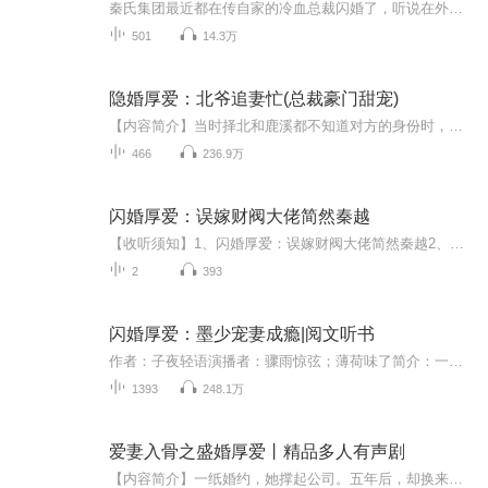
秦氏集团最近都在传自家的冷血总裁闪婚了，听说在外叱咤风云、杀伐果断的秦总回到家竟是个宠妻狂魔，还会跟神秘的总裁夫人养的狗争风吃醋。众员工纷纷表示：谣言！妥妥的谣言！此时，前方线人发来打脸实证：据说，秦总对神秘夫人一见钟情，二见求婚，三见...
501
14.3万
隐婚厚爱：北爷追妻忙(总裁豪门甜宠)
【内容简介】当时择北和鹿溪都不知道对方的身份时，赫赫有名的北爷总是背后阴她，而鹿溪见他一次揍他一次。 助理小声提醒，爷，你阴的是你媳妇，离婚协议书送来了，签了吧。时择北一把抓过离婚协议书，撕得粉碎。 转身就跪在鹿溪面前央求，你再揍我一次，...
466
236.9万
闪婚厚爱：误嫁财阀大佬简然秦越
【收听须知】1、闪婚厚爱：误嫁财阀大佬简然秦越2、由于音频节目更新的比较慢，如想快速阅读小说文字版的全部章节，请在微信中搜索公/众/号【黑葡萄文学】，关注后，并在公/众/号中回复：【830】，便可快速阅读小说文字版全集。（注意：需要在公/众/号中回...
2
393
闪婚厚爱：墨少宠妻成瘾|阅文听书
作者：子夜轻语演播者：骤雨惊弦；薄荷味了简介：一场阴谋，她痛失父母，哥哥昏迷，男友劈腿，为保住公司，不得已，嫁给了他——墨修尘，G城豪门贵公子，一个英俊完美的男人，只可惜身患瘾疾，不能人道。原以为只是各取所需，却不知，他早已认定她是唯一。...
1393
248.1万
爱妻入骨之盛婚厚爱丨精品多人有声剧
【内容简介】一纸婚约，她撑起公司。五年后，却换来他一句残忍的话：“娶你不过是爷爷的意思，我才能得到公司的继承权。”她气血攻心，一口鲜血喷在了洁白的婚纱上，只有他向跌倒在路边的她伸出了援手。男人在她的耳边用没有感情起伏的声音道：“谁伤了你...