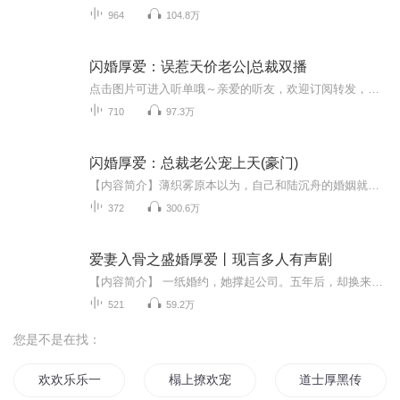
964
104.8万
闪婚厚爱：误惹天价老公|总裁双播
点击图片可进入听单哦～亲爱的听友，欢迎订阅转发，收听不迷路~日更2集，不定时爆更，多多评论订阅可加更哦~...
710
97.3万
闪婚厚爱：总裁老公宠上天(豪门)
【内容简介】薄织雾原本以为，自己和陆沉舟的婚姻就是一场对两个人都有好处的交易。他替她打脸虐渣找爹妈，她替他应付奶奶与媒体。 可是结婚后她才发现，自己被坑了！ 薄织雾花式作死只希望陆沉舟主动提出离婚，然后拿到五千万然后和他说再见，可这个陆沉...
372
300.6万
爱妻入骨之盛婚厚爱丨现言多人有声剧
【内容简介】 一纸婚约，她撑起公司。五年后，却换来他一句残忍的话：“娶你不过是爷爷的意思，我才能得到公司的继承权。”她气血攻心，一口鲜血喷在了洁白的婚纱上，只有他向跌倒在路边的她伸出了援手。男人在她的耳边用没有感情起伏的声音道：“谁伤了你...
521
59.2万
您是不是在找：
欢欢乐乐一家人
榻上撩欢宠妃别乱动
道士厚黑传