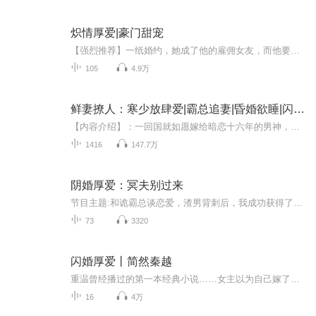
炽情厚爱|豪门甜宠
【强烈推荐】一纸婚约，她成了他的雇佣女友，而他要的不止是她的身心，必须还有一辈子！【内容简介】罗靳奕，旭昶集团继承人，金融鬼才，万年冰山，拒绝婚姻束缚。也是夏香奈儿平生最讨厌的人。他从小欺负她，还要和他相亲？没门！然而见面不久，香奈儿就...
105
4.9万
鲜妻撩人：寒少放肆爱|霸总追妻|昏婚欲睡|闪婚厚爱
【内容介绍】：一回国就如愿嫁给暗恋十六年的男神，叶幽幽表示：幸福来得太突然！要抓紧！原以为这是场爱情持久战的，谁知道婚后却被男神各种花式宠~坊间传闻，顾家那位矜贵无双，冷酷无情外加不近女色的大少爷闪婚了！据说顾夫人肤白貌美好气质，虐渣打脸...
1416
147.7万
阴婚厚爱：冥夫别过来
节目主题:和诡霸总谈恋爱，渣男背刺后，我成功获得了一只霸总舔主播介绍:一只羽小白，曾参与的电视剧配音作品有 苍兰诀 显微镜下的大明 七世吉祥 风气洛阳等主播寄语:希望大家能喜欢 这样我才有机会录制更多好作品更新频率:一天一集，永不断更。
73
3320
闪婚厚爱丨简然秦越
重温曾经播过的第一本经典小说……女主以为自己嫁了一个普通男人，谁料这个男人摇身一变，成了她公司的总裁大人。不仅如此，他还是亚洲首富帝国集团最神秘的继承者。人前，他是杀伐果断、冷血无情的商业帝国掌舵者。人后，他是一头披着羊皮的狼，把她啃...
16
4万