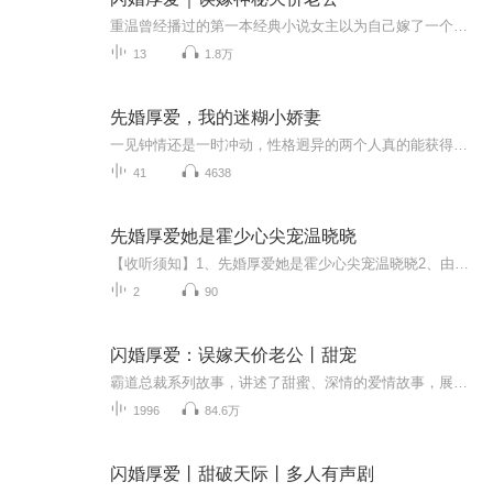
重温曾经播过的第一本经典小说女主以为自己嫁了一个普通男人，谁料这个男人摇身一变，成了她公司的总裁大人。不仅如此，他还是亚洲首富帝国集团最神秘的继承者。人前，他是杀伐果断、冷血无情的商业帝国掌舵者。人后，他是一头披着羊皮的狼，把她啃...
13
1.8万
先婚厚爱，我的迷糊小娇妻
一见钟情还是一时冲动，性格迥异的两个人真的能获得幸福吗？
41
4638
先婚厚爱她是霍少心尖宠温晓晓
【收听须知】1、先婚厚爱她是霍少心尖宠温晓晓2、由于音频节目更新的比较慢，如想快速阅读小说文字版的全部章节，请在微信中搜索公/众/号【毛毛虫文学】，关注后，并在公/众/号中回复：【593】，便可快速阅读小说文字版全集。（注意：需要在公/众/号中回复...
2
90
闪婚厚爱：误嫁天价老公丨甜宠
霸道总裁系列故事，讲述了甜蜜、深情的爱情故事，展现了主人公的情感纠葛与成长轨迹。
1996
84.6万
闪婚厚爱丨甜破天际丨多人有声剧