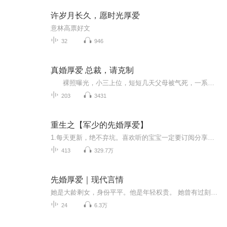
许岁月长久，愿时光厚爱
意林高票好文
32
946
真婚厚爱 总裁，请克制
裸照曝光，小三上位，短短几天父母被气死，一系列的变故让她喘不过气，直到他的出现…… 她说：求你放了我！ 他说：你休想！这辈子也别想逃！ 拖着疲惫的身体，想要找丈夫寻求依靠。 没想到，丈夫竟然和闺蜜上演活春宫。 这场婚姻，到底是...
203
3431
重生之【军少的先婚厚爱】
1.每天更新，绝不弃坑。喜欢听的宝宝一定要订阅分享，支持一下默默的我~~~~(→_→)~~~2.文笔生动活泼，主播录的最辛苦的一个故事，经常笑场重录，憋出内伤。...
413
329.7万
先婚厚爱｜现代言情
她是大龄剩女，身份平平。他是年轻权贵。 她曾有过刻骨铭心的爱情，却最终抵不过现实，黯然转身。他也深爱过，却遭受女友和好友的双重背叛，婚事因此一拖再拖。 她和他有过几面之缘，一场乌龙，她以为他是她的相亲对象，没问其他，直接开口：要跟我去领证...
24
6.3万