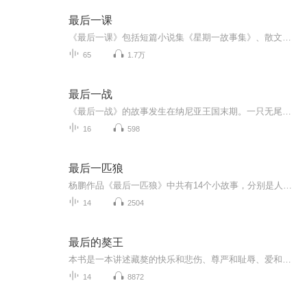
最后一课
《最后一课》包括短篇小说集《星期一故事集》、散文故事集《磨坊信札》。1912年，《最后一课》被首次译介到中国，成为在中国家喻户晓、颇具群众基础的法国文学名篇之一。作品以精妙的笔触、精巧的构思，展现了法国底层人民的真诚、守信、善良、坚强等品质...
65
1.7万
最后一战
《最后一战》的故事发生在纳尼亚王国末期。一只无尾猿捡到一张狮子皮，劝诱头脑简单的驴子披在身上，假扮阿斯兰，从而控制纳尼亚的生灵。国王蒂莲揭穿了无尾猿的诡计却落为无尾猿和卡乐门人的俘虏。他向阿斯兰呼救，唤来了尤斯塔斯和吉尔。两人救出蒂莲国...
16
598
最后一匹狼
杨鹏作品《最后一匹狼》中共有14个小故事，分别是人鲸传说最后一匹狼虎崽人心微型猪芭比胆小鬼王国（微型猪芭比续集）小象井猎豹生死恋小斑马拉飞奇森林大帝小鼹鼠的故事我的沙漠，我的骆驼兔子传奇沙漠里的小狐狸凤头百灵的故事每一个故事都充满了想象，能够让孩子一边聆听，一边打开自己的想象。
14
2504
最后的獒王
本书是一本讲述藏獒的快乐和悲伤、尊严和耻辱、爱和恨的奇书。这是一群了不起的狗，它们高贵、独立、出类拔萃，它们忠诚、有爱、英勇无畏。这将是一次前所未有的阅读体验，你不仅能零距离接触到高原上最优秀的物种，更能跟着藏獒们回到圣洁的藏地，一睹最原始的藏地风土人情，聆听古老的藏地神话故事。...
14
8872