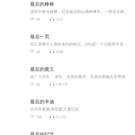
最后的棒棒
退役中校当棒棒，记录最后的山城棒棒军。一根短木棒，风雨扛肩上，被汗水浸泡的背影，慢慢消失在重庆的巷尾……
83
21万
最后一页
死亡是每个人都将来到的终点，但ta是一个过程而不是一个结果。如果每个人都是一本书，那要如何翻开最后一页才是读完这本书更好的形式?本节目将从真实事件中与大家分享不同的人是如何翻开自己的最后一页。也希望死亡这个无论是看上去还是听上去都不禁让人恐...
16
2188
最后的獒王
应广大学生 、家长、老师的要求，高原作家杨志军带领中国孩子进入神秘的藏地，让你见识一个獒世界！今夜，藏獒来袭，感天动地，石破天惊！
41
179.7万
最后的辛迪
古代奇案|欧美罪案|大案纪实
106
11.1万
最后的纪念