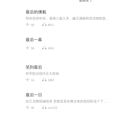
是陌生了
最后的佛魁
明末崇祯年间，满洲八旗入关，贼王佛魁和其信物惊蛰古玉在战乱之中不知所踪，贼众八门风流云散百年。民国，乱世战火纷飞。贼众豪杰混迹江湖，群龙无首。日军侵略，战局日紧，随军忍者“三千院”，奇人异士济济，磨刀霍霍，秣马厉兵。江湖忽闻，佛魁信物惊蛰古玉现世。“惊蛰重现之日，八门聚首之时！”……自此，一个岳阳街头的市井小子，卷入风云江湖的洪流。
50
8871
最后一幕
59
3414
笑到最后
科学防治现代五大疾病
14
1963
最后一日
自己无聊现编现录 您要是喜欢爽文啥的就别听这个了，浪费你的时间。
95
114.5万