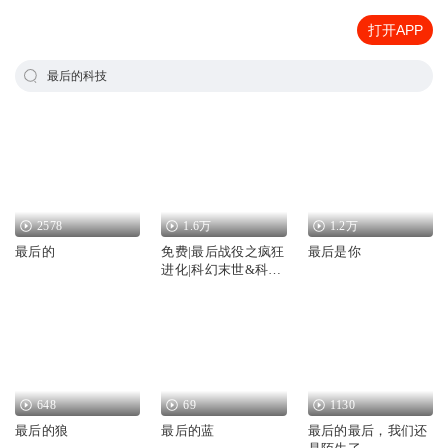
打开APP
最后的科技
2578
1.6万
1.2万
最后的
免费|最后战役之疯狂
最后是你
进化|科幻末世&科技
&励志
648
69
1130
最后的狼
最后的蓝
最后的最后，我们还