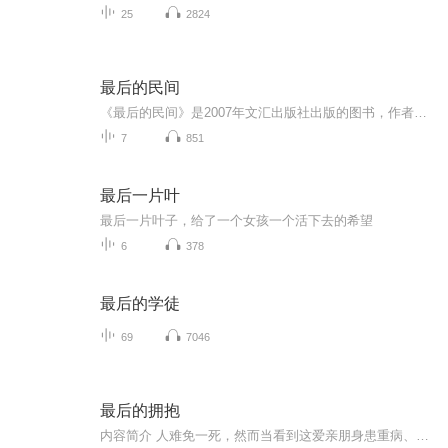
25
2824
最后的民间
《最后的民间》是2007年文汇出版社出版的图书，作者是高建群。该书是著名作家高建群的《大西北三部曲》的第二部（第一剖《最后一个匈奴》），是一部原生态小说。原生态的故事，原生态的人物，原生态的语言。像大西北的原生态民歌一样，纯朴动人，别有韵味。
7
851
最后一片叶
最后一片叶子，给了一个女孩一个活下去的希望
6
378
最后的学徒
69
7046
最后的拥抱
内容简介 人难免一死，然而当看到这爱亲朋身患重病、生命垂危，却往往还是惊慌失措，既不知该如和面对临中亲亲友，也不知道如何调试自己的心情 ，很容易就忽略了临终者所释放出的信息。往往在亲友失去后，才茫然醒悟到错过了一段最重要的相处时光，而在心...