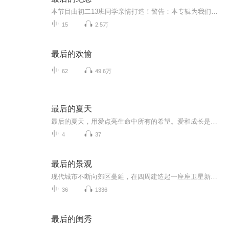
本节目由初二13班同学亲情打造！警告：本专辑为我们全班同学为老师录制的语音作品，不属于任何有声书，不代表个人观点。恶意差评者作业翻倍，考试挂科，幼儿园留级，早日归西。温馨提示：本作品不是萌法少女的第一部作品，2016·2018年之间的大量古早作品...
15
2.5万
最后的欢愉
62
49.6万
最后的夏天
最后的夏天，用爱点亮生命中所有的希望。爱和成长是最好的纪念。梅格很难不嫉妒姐姐莫莉。莫莉漂亮大方、开朗活泼。像星辰一样耀眼。而妹妹完全相反，长相平平、敏感易怒。这年夏天，为了爸爸更好的写作，全家人搬到了乡下。在这里姐妹住同一间房间。去发...
4
37
最后的景观
现代城市不断向郊区蔓延，在四周建造起一座座卫星新城，但是主城区冲塞着未经开发的土地、荒废了铁轨和拥挤的住宅区域，使得城市的体验无法从横向扩展中得到喘息。威廉·H·怀特认为，城市肆意曼延的时代已经结束，城市规划改良的核心不在于外向型的扩张，...
36
1336
最后的闺秀