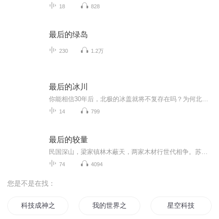
18
828
最后的绿岛
230
1.2万
最后的冰川
你能相信30年后，北极的冰盖就将不复存在吗？为何北极冰川的命运对我们的生活至关重要？在全球加速变暖的当下，那些行之有效的环保措施为何一再引起科学家与政策制定者的争论？我们还来得及拯救最后的冰川吗？世界顶尖海冰专家彼得•沃德姆斯从1970年起 50...
14
799
最后的较量
民国深山，梁家镇林木蔽天，两家木材行世代相争。苏文兴，相貌平凡却商道老练，以德服人稳坐行业首位；杜保宁，俊美无双却自负傲慢，机关算尽仍难撼动分毫。父辈恩怨未了，子代较量再起，毒蛇横行间，一场生死商战悄然上演。当美貌遇上实力，虚荣撞上务实...
74
4094
您是不是在找：
科技成神之路
我的世界之科技新时代
星空科技