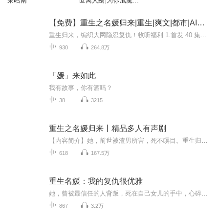
荣昭南
世离人殇|为你成魔|
为你重生
【免费】重生之名媛归来|重生|爽文|都市|AI多播
重生归来，编织大网隐忍复仇！收听福利 1.首发 40 集，日更 3 集2.不定时爆更 凡破百订阅爆更十集3.播放时长第一名送喜马拉雅VIP月卡作品介绍 她，前世被渣男所害，死不瞑目。重生归来，她发誓定让渣男小三血债血偿！他，表面是花天酒地的废柴公子，实则是...
930
264.8万
「媛」来如此
我有故事，你有酒吗？
38
3215
重生之名媛归来丨精品多人有声剧
【内容简介】她，前世被渣男所害，死不瞑目。重生归来，她发誓定让渣男小三血债血偿！他，表面是花天酒地的废柴公子，实则是隐忍蛰伏的猛兽，一切皆在他的掌握之下。没想到，在他成功的路上却遇到了她这个“累赘”，而且这个“累赘”还大言不惭，说要帮他...
618
167.5万
重生名媛：我的复仇很优雅
她，曾被最信任的人背叛，死在自己女儿的手中，心碎而绝望。然而一场意外，她死而复生，迎来崭新的人生。复仇的火焰在心中熊熊燃烧，她亲手将那个曾让她心碎的男人送入牢狱，看着“好姐妹”远走异国，无所畏惧地踏上复仇之路。面对亲人的健康与幸福，她誓...
867
3.2万