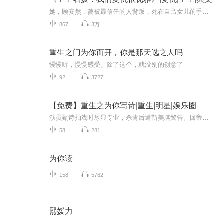
她，顾安然，曾被最信任的人背叛，死在自己女儿的手中，心碎而绝望。然而一场意外，她死而复生，迎来崭新的人生。复仇的火焰在心中熊熊燃烧，她亲手将那个曾让她心碎的男人送入牢狱，看着“好姐妹”远走异国，无所畏惧地踏上复仇之路。面对亲人的健康与幸...
867
3万
重生之门为你而开，你是那天选之人吗
慢慢听，慢慢感受。除了这个，就没别的创意了
92
3727
【免费】重生之为你写诗|重生|明星|娱乐圈
演员甄诗拍戏时尽显专业，杀青后遭靳美琪警告。回帝都后，她发现宋深表妹欲居其家，还提及半裸照。宋深解释后，两人亲密互动。故事围绕甄诗演艺与情感展开。
58
281
为你读
158
5762
熙媛力