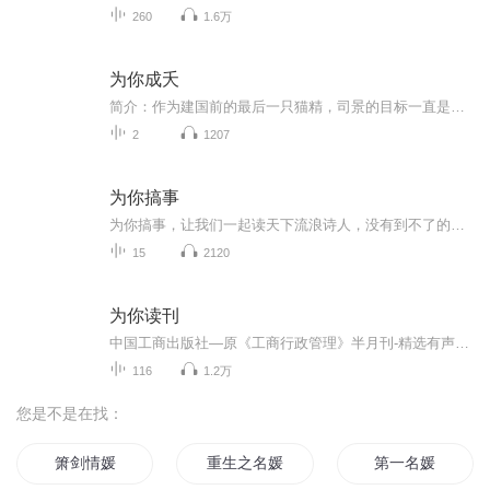
260
1.6万
为你成夭
简介：作为建国前的最后一只猫精，司景的目标一直是：——做最野的喵，吃最多的小鱼干，有最忠心的铲屎官，吸最香的猫薄荷。当然，作为混迹在娱乐圈里的猫中大佬，总会有更高的追求的！譬如：踩死阚泽那个龟儿子！......直到有一天，他和死对头一同参加了...
2
1207
为你搞事
为你搞事，让我们一起读天下流浪诗人，没有到不了的远方前行暗号：15801939592（微我）
15
2120
为你读刊
中国工商出版社—原《工商行政管理》半月刊-精选有声内容 每周一至周五 下午3：00 更新 1953年创刊得《工商行政管理》杂志，曾被新闻出版总署认定为双效期刊，荣获“第二届国家期刊百种重点期刊”称号。《工商行政管理》杂志专业、权威、实用，在工商系统...
116
1.2万
您是不是在找：
箫剑情媛
重生之名媛
第一名媛