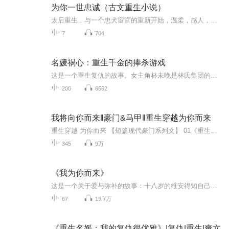
为你一世忠诚（古文重生小说）
太后重生，与一个忠犬宦官的重新开始，温柔，感人，情感细腻。一生的相守。不喜，勿扰，勿喷，谢谢！
7
704
名媛祸心：重生千金的捧杀游戏
这是一个重生复仇的故事。女主角林未晚是林氏集团的千金，前世被自己伪善狠毒的继姐林雨欣及其党羽设计陷害，不仅名誉扫地、众叛亲离，最终惨死，更连累林氏集团破产，父亲含恨而终……重生归来，林未晚带着前世的记忆和滔天恨意，步步为营，以“捧杀”为...
200
6562
我将向你而来‖豪门&马甲‖重生穿越为你而来
重生穿越 为你而来 【短篇现代豪门系列文】 01《重生娇妻又甜又飒》清河星梦 02《重生辣妻：爹地，妈咪开挂了》暖暖 03《霍爷的小野猫又凶又甜》红色琉璃 04《离婚后，我成了前夫的心尖宠》柠柠可奈 05《替嫁成宠：霍太太靠医术制霸全球》栖木 06...
345
9万
《我为你而来》
这是一个关于爱与弥补的故事：十八岁的维安得知自己高中追求的男生乔御也和自己同校，于是准备和他告白。告白当天，她亲眼看到乔御和同宿舍的程安妮在一起了。维安只好把自己送给乔御的情书和日记都藏在图书馆里，奢望有一天乔御翻到被感动，结果偶然和英...
67
19.7万
《重生名媛：我的复仇很优雅》|复仇|重生|爽文