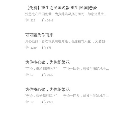
【免费】重生之民国名媛|重生|民国|恋爱
沈悠之在民国乱世，为少帅陆浔挡枪而死，却意外重生回少女时期。前世她爱而不得，受尽背叛。重生后，她将如何改写命运，是再续前缘还是果断远离？且看她的逆袭之路。
223
2646
可可丽为你而来
开心就好，喜欢就从现在开始，创建精彩人生 ，为爱创造奇迹 ，微笑每一天！
1289
5万
为你掩心锁，为你织繁花
“宁沁，嫁给我好吗？” 宁沁一回头，就被半膝跪地手上捧着戒指的乔烨霖震惊。 “宁沁，从今天开始，成为我的妻子，让我用一生的时光好好去爱护你，可以吗？” 他身后就是刚刚升起的太阳，他半跪在地上，美好的犹如天神。 宁沁点了点头将手指...
57
2025
为你掩心锁，为你织繁花
“宁沁，嫁给我好吗？” 宁沁一回头，就被半膝跪地手上捧着戒指的乔烨霖震惊。 “宁沁，从今天开始，成为我的妻子，让我用一生的时光好好去爱护你，可以吗？” 他身后就是刚刚升起的太阳，他半跪在地上，美好的犹如天神。 宁沁点了点头将手指...
57
2371