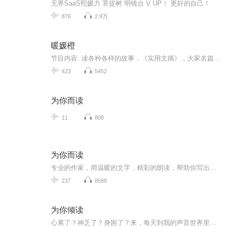
无界SaaS熙媛力 菩提树 明镜台 V UP！ 更好的自己！
876
2.9万
暖媛橙
节目内容: 读各种各样的故事，《实用文摘》，大家名篇主播介绍: 一个爱读书的初中生适合人群: 小学生，初中生你将收获: 美文美句，经典道理。
423
5452
为你而读
11
808
为你而读
专业的作家，用温暖的文字，精彩的朗读，帮助你写出更好的作文。
237
8588
为你倾读
心累了？神乏了？身困了？来，每天到我的声音世界里来，休憩片刻，舒缓放松一下。