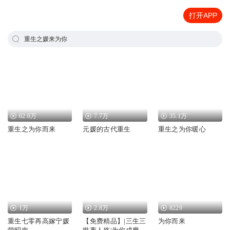
打开APP
重生之媛来为你
62.6万
7.7万
35.1万
重生之为你而来
元媛的古代重生
重生之为你暖心
1万
2.8万
8229
重生七零再高嫁宁媛
【免费精品】|三生三
为你而来