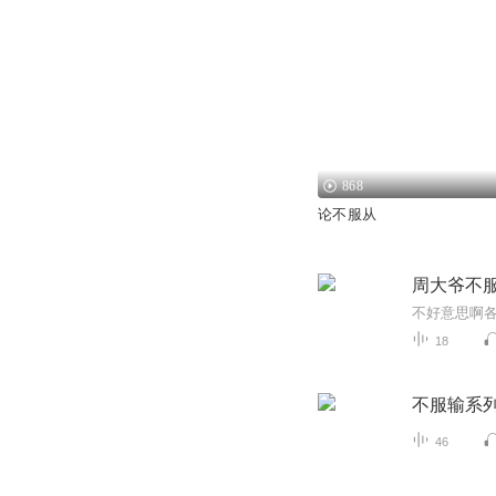
868
论不服从
周大爷不
不好意思啊
18
不服输系
46