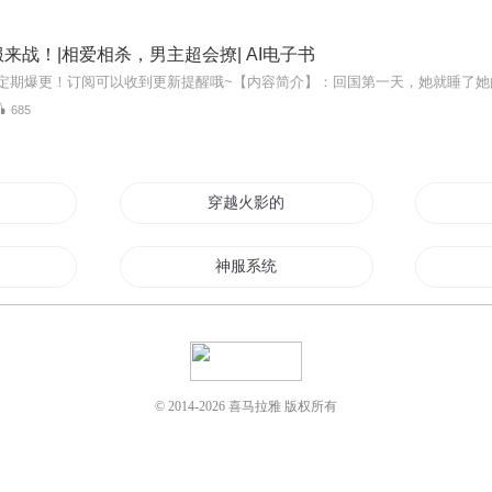
来战！|相爱相杀，男主超会撩| AI电子书
685
穿越火影的国服剑仙
服君
神服系统
全服女神
来战呀
日服第一王者
© 2014-
2026
喜马拉雅 版权所有
服人
国服最强王者