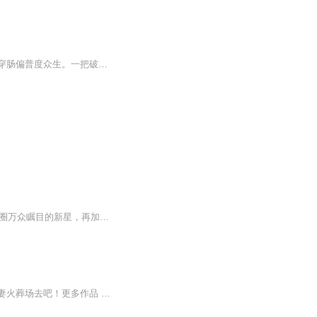
《济公：贫僧专治不服》开更！这和尚有点疯，破衣烂衫却法力无边；这活佛有点皮，酒肉穿肠偏普度众生。一把破扇扇跑妖魔鬼怪，一个葫芦装尽人间笑料。管你是横行霸道的恶少，还是装神弄鬼的妖精，只要敢在人间作妖，济公立马提着酒葫芦找上门 ——“阿弥陀...
稳定日更5集，不定期爆更，AI主播良心又迷人，订阅追更不迷路！ 【内容简介】 作为娱乐圈万众瞩目的新星，再加上绝不一般的背景，方燃的演艺事业可以说是如日中天。 可谁曾想，这位人见人爱的方大少爷在遇到夏晨轩这个“竞争对手”后，事事倒霉也就算...
穿越女神偷VS腹黑狗王爷 世界第一盗神穿越啦!从此左手掐白莲，右手虐绿茶，让狗王爷追妻火葬场去吧！更多作品 同作者破千万播放完结小说《顽劣小毒妃》欢迎收听===点击跳转 同男女主演绎现代言情甜宠《当爱情遇上科学家》===点击跳转玄幻穿越鬼马小说《至...