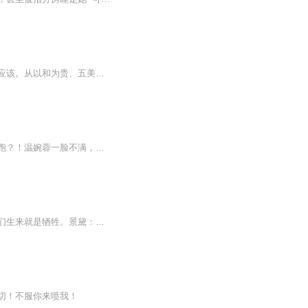
【内容简介】连音的任务从来都是护住那些不服气的任务目标，没限手段方式，也不讲应不应该。从以和为贵、五美四讲三热爱的进步青年到“社会我连姐、人美路子野”，好像也不是一条太长的路嘛。【作者/主播简介】作者：青罗浅衣，网络小说作家。主播：璇瑾冉...
内容简介：覃炀最近发现自家平日不爱吭声的小娘子念头不正，邪得没名堂！跟了老子还想跑？！温婉蓉一脸不满，她忍够他张扬又鬼畜的性格。再说他不喜欢她，管她去哪。他不让她走，她偏要走。...
系统快穿大女主爽文反封建反糟粕女性崛起多人精品短篇故事他们是被选中的天命之子，她们生来就是牺牲。景黛：老娘偏不，就要替她们逆天改命！仓央剧社制作，添加主播微信参与更多话题讨论与活动上线首日爆更20集，每日3集放送！订阅可看到每日更新！新书福...
切！不服你来喷我！