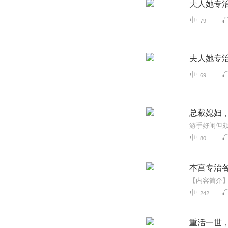
夫人她专治
79
夫人她专治
69
总裁媳妇
80
本宫专治
242
重活一世