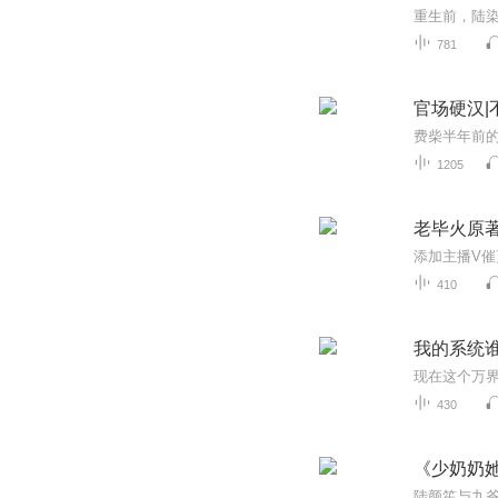
781
官场硬汉|
1205
老毕火原
410
我的系统
现在这个万
430
《少奶奶