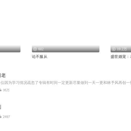
602
19.2万
论不服从
盛世婚宠：
服老
各位因为学习情况疏忽了专辑有时间一定更新尽量做到一天一更和林予风再创一
35万
列
2497