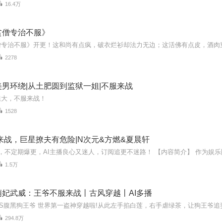
16.4万
贫僧专治不服》
2278
男环绕|从土肥圆到监狱一姐|不服来战
姐大，不服来战！
1528
来战，巨星撩夫有危险|N次元&方燃&夏晨轩
1.5万
萌妃武威：王爷不服来战丨古风穿越丨AI多播
294.8万