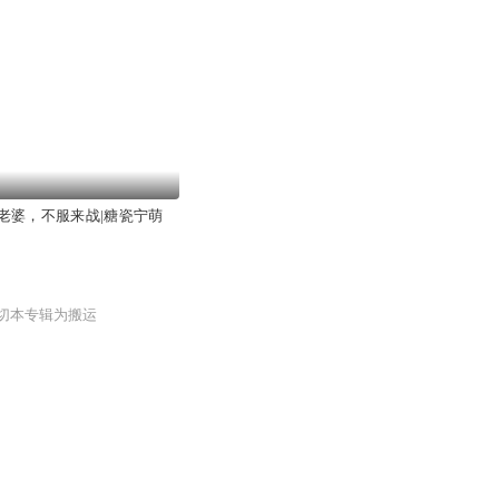
老婆，不服来战|糖瓷宁萌
切本专辑为搬运