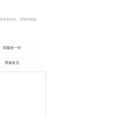
日更5集，不定期爆更！订阅可以收到更新提醒哦~【内容简介】：回国第一天，她就睡了她的未来姐夫。明明对他痴恋十年，可触碰到他阴冷厌恶的目光，她只能强颜欢笑地讨价还价，“姐夫准备给我多少封口费？”爹不疼娘早死，亲生哥哥下落不明，同父异母的姐姐...
国服第一剑圣
男服务员
三国之世界征服传
华服宠妻
西游之我谁都不服