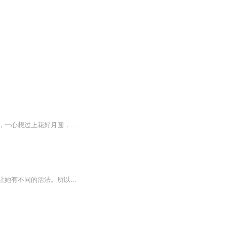
游手好闲但颇有些道行的青年刘能，拜恩师所赐，赢取了貌美如花财富充盈的富二代陈飞燕，一心想过上花好月圆，琴瑟和鸣的日子。然而从入洞房的那一刻开始，新娘就没给过他任何机会，一气之下，刘能负气出走用山上所学，创业自立，白手起家，这对欢喜冤家演...
【内容简介】赵平安深深觉得，老天让她先穿越后重生，还附赠了一份神秘大礼，肯定是想让她有不同的活法。所以上辈子腥风血雨，这一生干脆就过简（yin）单（xian）粗（jiao）暴（zha）吧。你有病吗？我有药啊。跟本公主对着干？呵呵，那就没药了。朗如星月...