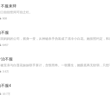
‖ 不服来辩
随口抬抬世间可抬之杠。
908
治不服
6457
专治不服
3.6万
不服4
10.7万