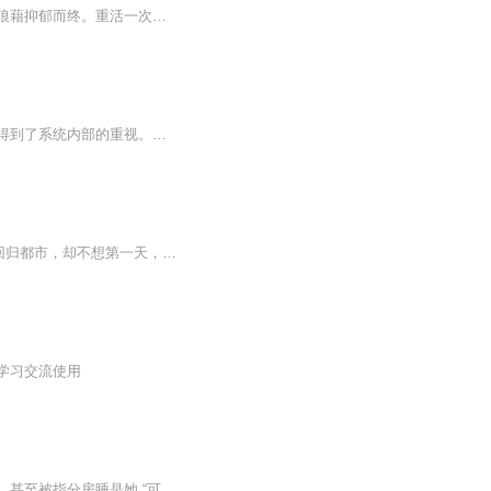
重生前，陆染是堂堂陆家大小姐，万千宠爱集于一身，却被同父异母的白莲花妹妹害得名声狼藉抑郁而终。重活一次，陆染发誓要拆穿白莲花妹妹的面具，抢的马甲，断她的后路，走白莲花的路让白莲花无路可走，结果，一不小心把自己逆袭成了大佬。功成身退时，厉...
费柴半年前的一篇论文忽然在国际上得了大奖，人家发来邀请函请他去参加授奖仪式，这才得到了系统内部的重视。领导们不但把这件事当做是他个人的荣誉，还当成了是系统、部门，乃至领导集体的荣誉，为此专门组织了一个领奖团前去领奖。只是临上飞机的时候大...
添加主播V催更参加活动：yueyingliuniansheng父母双亡的林家少爷，离家出走，十年戎马回归都市，却不想第一天，就看到堂嫂将重病的爷爷送入太平间，一怒之下……每天固定两更，求月票 求订阅 求转发 求评论!不定期加更！数据越好，更新越多！
学习交流使用
陆颜笙与九爷协议结婚，她警告对方别越界，却见他执着示好：称领带是爱意，大餐是心意，甚至被指分房睡是她 “可耻” 违约。外界传言九爷残忍暴戾，可当陆颜笙看着他洗手作羹汤，疑惑提问时，男人温柔吻上她的唇，低语 “传言不可信”。这场始于协议的婚姻...