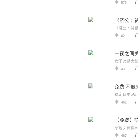
576
《济公：
62
一夜之间美
女子监狱大
43
免费|不服
461
【免费】
467