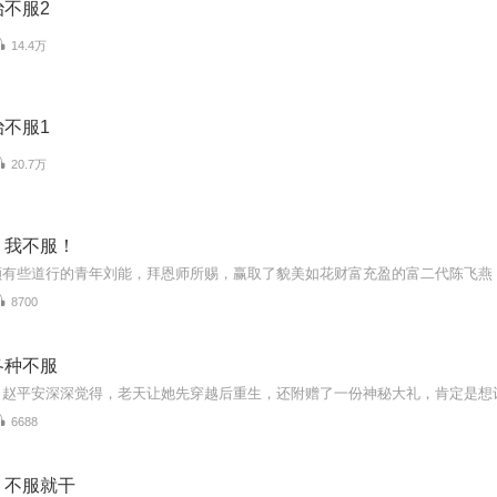
不服2
14.4万
不服1
20.7万
，我不服！
8700
各种不服
6688
，不服就干