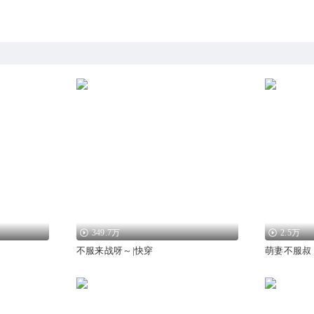
349.7万
2.5万
不服来战呀～|快穿
萌妻不服叔