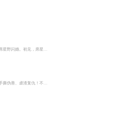
沈青瓷为了拿回妈妈的公司，摇身一变，从神秘杀手伪装成了清冷小白花。她按照约定，和席星野闪婚。初见，席星野一眼被沈青瓷的小百花外表惊艳，在日渐的相处中，对神秘强大的沈青瓷越陷越深。
上一世，陆染被至亲与白莲花妹妹联手算计，含恨而终。一朝重生，她眼底再无软弱，只想手撕伪善、虐渣复仇！不再任人欺凌，不恋虚假亲情，她步步为营，锋芒毕露，在商界一路逆袭。意外撞上权势滔天的厉少，他宠她护她，为她扫清障碍，予她极致偏爱。且看桃...