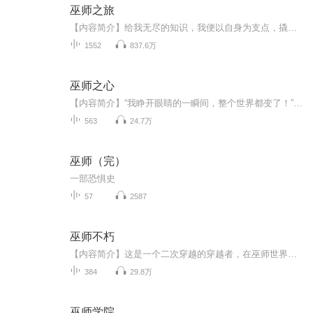
巫师之旅
【内容简介】给我无尽的知识，我便以自身为支点，撬动无尽世界。故事讲述的是一个名为格林的巫师，依靠自己的智慧和运气，学习自己独特的巫师知识，游历异域世界，参与不同文明之间战争的故事。【作者/主播简介】作者：一行白鹭上青天，网络小说作家，代表...
1552
837.6万
巫师之心
【内容简介】“我睁开眼睛的一瞬间，整个世界都变了！”【作者/主播简介】作者：七分惆怅，网络小说作家。主播：Hi_戒烟【购买须知】1、本作品为付费有声书，前146集为免费试听，购买成功后，即可收听，可下载重复收听。2、版权归原作者所有，严禁翻录成任...
563
24.7万
巫师（完）
一部恐惧史
57
2587
巫师不朽
【内容简介】这是一个二次穿越的穿越者，在巫师世界踏上巫师之路的故事。在末日世界猎取晶核，在始祖世界提取血脉，在诸神世界猎杀诸神...身带穿越异能，穿梭无尽世界，掠夺无尽世界的知识与资源，成就自身巫师之道…【作者/主播简介】作者：两只陈洁南，...
384
29.8万
巫师学院