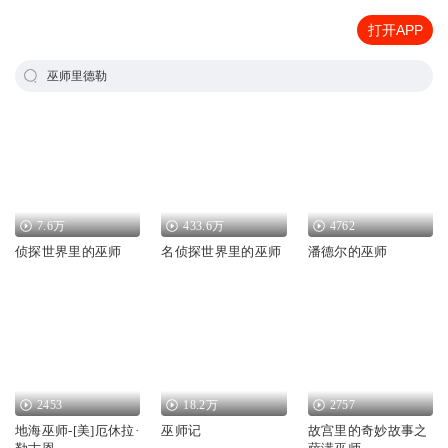
打开APP
巫师里德勒
7.6万
433.6万
4762
侦探世界里的巫师
名侦探世界里的巫师
潘德尔的巫师
2453
18.2万
2757
地海巫师-[美]厄休拉·
巫师记
故宫里的奇妙故事之