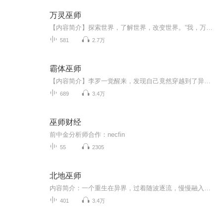
万灵巫师
【内容简介】探索世界，了解世界，改变世界。“我，万物之灵，完美生物，一切生命进化的终点。”“我，一切之始，一切之终，统率过去现在未来。”威尔，一名普通的巫师，以知识为支点，力量为杠杆，撬动真理。【作者/主播】作者：边江河蟹主播：虎说狐话【...
581
2.7万
霸体巫师
【内容简介】李罗一觉醒来，发现自己竟然穿越到了异世界！本以为能有金手指踏上人生巅峰，却只是一个无良神明给他开的一个玩笑？李罗发现这一切后，对着苍天一声悲鸣！“有没有搞错，没有金手指也就算了，连身份都是一个要饭的乞丐，起码也让我投胎成为一...
689
3.4万
巫师财经
前中金分析师合作：necfin
55
2305
北地巫师
内容简介：一个重生在异界，过着随波逐流，慢慢融入到周围环境中的故事。 作者简介：盍簪 主播简介：灵松【购买须知】1、部分集数可免费试听，具体以专辑播放页为准。2、版权归原作者所有，严禁翻录成任何形式，严禁在任何第三方平台传播，违者将追究其法...
401
3.4万