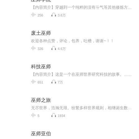
【内容简介】穿越到一个纯粹的没有斗气等其他修炼方法的魔法世界，更加不可容忍的是没有学院，这怎么能行啊。既然没有学院，就建立一个学院。作为一名穿越者一个纯粹的魔法世界也太无聊了。而且身为一名巫师，对于自己的成就根本没有其他人了解，为了装那...
256
3.6万
废土巫师
欢迎各种点赞，评论，包养，吐槽，谢谢~！！
326
4.6万
科技巫师
【内容简介】这是一个在巫师世界研究科技的故事。……概率、电磁感应、核物理、相对论……用科学的方式探索、学习，便能掌握一切。李察一向这么认为，直到他穿越到类似中世纪的世界，成为一名王子，接着……被一条龙叼走。“这有点不太符合空气动力学啊？...
651
7万
巫师之旅
无尽世界，浩瀚无垠。纷繁多样世界规则，相继诞生数不胜数生命族群，开创丰富多样文明，缔造绚丽多彩历史。远古时期，虚空深处世界群落一处广阔富饶大世界。强大海族与以研究真理奥义为进化方式的巫师，争夺世界统治者霸权，巫师胜利告终，从而开创巫师世界文明传承体系，以统一大世界姿态，残酷掠夺周边弱小世界资源，生存竞争进化中，逐渐繁衍壮大。初始，巫师世界只有以研究齿轮杠杆运作原理的机械巫师，和以及研究生与死奥秘黑巫师两个传承体系。天空之城作为机械巫师智慧结晶，承载着巫师世界不断增长的求...
5
1934
巫师亚伯