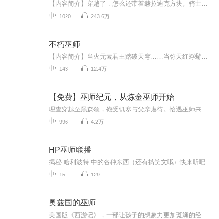
【内容简介】穿越了，怎么还带着赫拉迪克方块。骑士很帅，法师拉风。你说我是做骑士还是做法师呢？【作者/主播】作者：吃瓜子群众，网络小说作家。主播：恋恋有声工作室【购买须知】1、本作品为付费有声书，前149集为免费试听，购买成功后，即可收听，可下...
1020
243.6万
不朽巫师
【内容简介】当火元素君王踏破天穹……当弥天红蜉蝣笼罩世界……当亿万机械军团行走大地……当真理的力量指引着命运……这里……是巫师的世界！带着一面神秘的破碎古镜，罗杰，降临了……苍茫星海，无尽次元，唯巫师不朽！【作者/主播简介】作者：观海公子...
143
12.4万
【免费】巫师纪元，从炼金巫师开始
理查穿越至黑森领，饱受饥寒与父亲虐待。恰遇巫师来领测试精神力，他凭借奇迹熔炉觉醒开启金手指，测出精神力十五点合格，将成为黑塔巫师学院学徒，踏上探寻真理的奇幻之旅。
996
4.2万
HP巫师联播
揭秘 哈利波特 中的各种东西（还有搞笑文哦）快来听吧，非常好听
15
129
奥兹国的巫师
美国版《西游记》，一部让孩子的想象力更加斑斓的经典！《奥兹国的魔法师》译名很多，除了《绿野仙踪》之外，还叫《奥兹国的巫师》、《魔法师》。这是一部美国最伟大的儿童文学作品，被称为美国的《西游记》。故事讲述了一个纯直善良的小女孩、一只调皮捣...