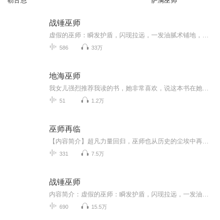
勒古恩
萨满巫师
战锤巫师
虚假的巫师：瞬发护盾，闪现拉远，一发油腻术铺地，五个大火球糊脸，知识与炮台的象征。 真实的巫师：血性狂暴，钢铁之躯，冲锋骑脸，Waaaaaaaaaagh，挥舞战锤打爆敌人的狗头。 这是一个近战巫师锤爆全世界的故事！ ————————————————— 关...
586
33万
地海巫师
我女儿强烈推荐我读的书，她非常喜欢，说这本书在她心里超越《黑暗的左手》。故事的主人公格得是天生的法师，他渴求强大的力量和深奥的知识。在巫师学院学习时，为了证明自己的能力，他施展了禁忌的亡灵召唤术，铸成大错。为了弥补过错，他开启了一段从未...
51
1.2万
巫师再临
【内容简介】超凡力量回归，巫师也从历史的尘埃中再度降临，站在超凡力量回归的浪潮顶端，沙兰于尘埃和无数位面之中寻找巫师的真意，总有一天，真正的巫师将再临世间。【作者/主播简介】作者：王吾，网络小说作家。主播：天禧_星辉有声【购买须知】1、本作...
331
7.5万
战锤巫师
内容简介：虚假的巫师：瞬发护盾，闪现拉远，一发油腻术铺地，五个大火球糊脸，知识与炮台的象征。真实的巫师：血性狂暴，钢铁之躯，冲锋骑脸，挥舞战锤打爆敌人的狗头。这是一个近战巫师锤爆全世界的故事！作者简介：帝桓主播简介：七九
690
15.5万