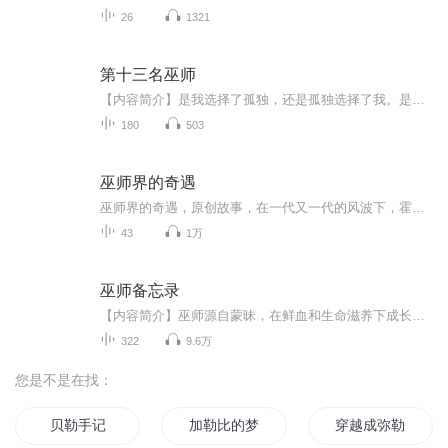
26
1321
第十三名巫师
【内容简介】是我选择了孤独，还是孤独选择了我。是我选择了仇恨，还是仇恨选择了我。死于冰好，还是死于火好，还是慢慢耗尽生命，直到尘归尘，土归土好。其实，我早该明白的：十二个金盘子，容不下十三名巫师，而我即是施下诅咒的，也是使美人沉睡的。【...
180
503
巫师界的奇遇
巫师界的奇遇，原创故事，在一代又一代的风波下，霍格沃茨的危机再次来临了，小巫师们是否能够保护他们的学校，他们的第二个家？第一部：凤凰岩洞第二部：蛇怪密室第三部：黑湖底的人鱼第四部：火焰杯第五部：会唱歌的小雏菊第六部：天山的雪莲第七部：戈...
43
1万
巫师备忘录
【内容简介】巫师源自蒙昧，在鲜血和生命滋养下成长茁壮。正如鲜花满布、硕果累累的大树，吸引人目光的永远是鲜花和果实，很少有人注意不起眼的主干和隐藏在地面下的根系。【作者/主播简介】作者：食柿石室诗士，网络小说作家。主播：水调歌头【购买须知】...
322
9.6万
您是不是在找：
贝勒手记
加勒比的梦
穿越成弥勒怎么办