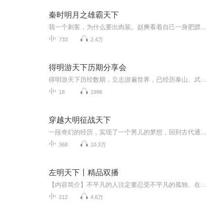
秦时明月之雄霸天下
我一个刺客，为什么要出肉装。赵爽看着自己一身肥膘，无语凝咽。
733
2.4万
得明游天下历期分享会
得明游天下历经数期，立志游遍世界，已经历泰山、武夷山、敦煌等多个地方，每次归来都会与大家进行感受分享、风景展示和旅游攻略，欢迎大家关注分享...
18
1996
穿越大明征战天下
一段奇幻的经历，实现了一个男儿的梦想，回到古代通过现代科技知识战争意识实现降维打击，打造我完美帝国！
368
10.3万
左明天下丨精品双播
【内容简介】不平凡的人注定要忍受不平凡的孤独。在孤独中前行，在孤独中崛起，在孤独中睥睨天下。【作者/主播】作者：老白猪 主播：无名之音voice【购买须知】1、本作品为付费有声书，前21集为免费试听，购买成功后，即可收听，可下载重复收听。2、版权...
212
4.6万