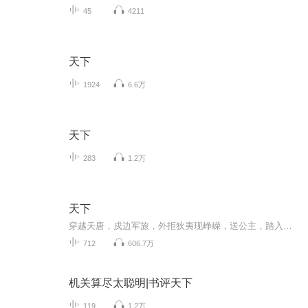
45
4211
天下
1924
6.6万
天下
283
1.2万
天下
穿越天唐，戍边军旅，外拒狄夷现峥嵘，送公主，踏入权利中心，展开一出盛唐穿越大戏。。。。
712
606.7万
机关算尽太聪明|书评天下
119
1.2万