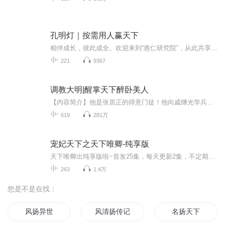
孔明灯｜按需用人赢天下
相伴成长，彼此成全。欢迎来到“惠仁研究院”，从此共享一站式家庭幸福之道！
221
9367
调教大明|醒掌天下醉卧美人
【内容简介】他是张居正的得意门徒！他向戚继光学兵法……和俞大猷学剑法，天下无敌！在他手中，有更辉煌的万历四大征！白手起家，掌握天下，笑谈之间，成就最强悍无敌的事业！在大明万历年间，张惟功以枭雄手段掌握国政，于大航海开时之时，开创属于中国...
619
281万
宠妃天下之天下唯卿-纯享版
天下唯卿出纯享版啦~首发25集，每天更新2集，不定期爆更~不过瘾的小耳朵们还可以转至VIP专辑抢先收听哦~https://www.ximalaya.com/album/70950861
263
1.4万
您是不是在找：
风扬异世
风清扬传记
名扬天下