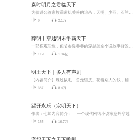
秦时明月之君临天下
为躲避公输家族霸道机关兽的追杀，天明、少羽、石兰三人误打误撞，登上了停泊在海边的蜃楼。这艘始终停留在远处，可望而不可即的神秘巨舰，终于第一次近距离展现在三人面前，它华丽的外表之下，隐藏着天大的秘密。为躲开蜃楼上阴阳家弟子的追捕，三人逐渐深入到这座谜城一般的巨舰内部，开始了奇幻莫测的探险逃亡之旅。
6
2.1万
葬明丨穿越明末争霸天下
一部客观理性，但节奏慢吞吞的穿越架空小说故事背景： 崇祯年间，外虏犯边、天灾人祸纷至沓来，命如草芥，遍地饿殍，仿佛末日即将来临一般，无数炎黄子孙的生死福祸似乎已成定局。在这存亡之际，主人公肖天健无意中穿越到了明朝末年的陕西境内，义不容辞，带领着一班弟兄，挥戈解民于倒悬，疆场救汉于危难，扬我天朝国威，振我大汉族魂！ 现代人穿越到明末驰骋疆场：横枪处，谁与争锋！ 第一卷，主人公肖天健带领着自己的兄弟，完成了从零到一的过程，一边猥琐发育，一边锤炼自...
1120
1.34亿
明王天下｜多人有声剧
【内容简介】雁过拔毛，兽走留皮。花着别人的钱，铺建自己的路。【作者/主播】作者：梦醒诛神主播：声动环宇【购买须知】1、本作品为付费有声书，前76集为免费试听，购买成功后，即可收听，可下载重复收听。2、版权归原作者所有，严禁翻录成任何形式，严禁...
387
8.4万
踢开永乐（宗明天下）
作者：七帅内容简介： 一个现代网络小说家意外穿越回了古代，并且竟然穿越成了明初建文帝朱允炆------的弟弟朱允熥。所幸当时朱标还未死，一切还有机会，看一个现代小说家如何运用所知不多的明初历史知识和现代科学、社会知识翻云覆雨，改正朱元璋、朱棣父子犯下的错误，造就一个华人的美丽新世界！
185
16.7万
宠妃天下之天下唯卿