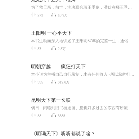
为了救母亲，前世，沈决联合瑞王季豫，潜伏在瑾王季垣身边，处处谨慎小心，可还是被季豫出卖，结果被季垣活活千刀万剐而死。重生之后，沈决孤身进宫，步步为营，得到了至高无上的地位，本以为一切尽在掌握，可却发觉所有的认知面目全非。每天上午9:00更新...
272
10.9万
王阳明 一心平天下
本书生动而深入地讲述了王阳明57年的完整一生，通俗而准确地阐述了心学的奥义所在。王阳明其实是一个真实、鲜活、有血有肉的“人”，而非一个“神”，只因“龙场悟道”，达到了觉悟和解脱，开始“知行合一”，之后“致良知”，再之后“四句教”，实现了立德、立功、立言三不朽，并被后世无数军政领袖人物奉为精神导师。这是一部用丰富的内容作支撑，能够真正走进王阳明内心世界的传记。它充分地展开对大明王朝政治生态、文化生态、社会情态细节的讲述，以王阳明一生的修为与功业缔造为材料，从普罗大众之“心”出发...
37
2.3万
明朝穿越——疯狂打天下
本小说为主播自己自行录制，木有任何收入~所以您的打赏就是主播动物唯一收入~期盼打赏支持更新~
335
619.6万
昆明天下第一长联
偶日、闲暇到旧书橱逗留、忽觉好多过去的东西有所流连、对联在其中。我把散落在史籍、方志、笔记、小说、报刊和爱好者珍藏的书画中联语、以及游历大山宝刹和其它名胜古迹时收集的资料抖出来、与喜马拉雅的情趣友友共享、愉悦生活、不负岁月！我是喜马拉雅...
83
3338
《明诵天下》听听都说了啥？