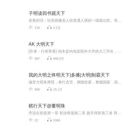
子明读四书观天下
老爸的话：论语就像圣人给普通人搭的一级级台阶。有些上达的道理肯定是要等孩子长大了自己琢磨，但很多可以从小开始做，避免以后再花时间来纠错。每个孩子都是不同的，但在关键的时点都需要正确的引导。孩子们的问题其实都不同，不同的孩子有不同的问题，...
134
4.1万
AK 大明天下
{作者：行者寒寒} 他本是内地某医科大学的大三学生，由于是孤儿，为了减轻学费负担，兼职校图书馆管理员，在这所大学的勤工俭学名单里，这是个相当受贫寒学子欢迎的工作，一边可以挣点钱舒缓经济困境，一边还能悠闲的看些自己想看的书，比如金瓶梅什么的，...
987
698.5万
我的大明之终明天下|多播|大明|制霸天下
魂穿大明朱厚照，拳打贪官、脚踢世家，整顿国家，强军富民，最终一统天下，实现“世界只有一个中国”
969
15.1万
棋行天下@董明珠
序说在前面第一章 初涉商场第二章 旗开得胜第三者 再辟战场第四章 攻占南京第五章 临危受命第六章 初掌经营第七章 人情冷暖第八章 较量江湖第九章 同根相煎第十章 重振纲常第十一章 棋行天下第十二章 人心为上第十三章 追求完美余绪 单纯信念
22
5368