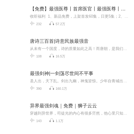
【免费】最强医尊丨首席医官丨最强医尊丨都市丨爽文丨神医丨AI多播
收听福利 1、新品免费，上架首发60集，日更5集；2、订阅每增加100，次日加更5集；3、播放量每次破百万爆更10集作品简介 失踪五年，回归魔都！ 曾经，他是家族罪人，如今，他是旷世医尊！神医归来只为复仇和守护他所爱的人！演播人员 旁白：枪枪苏轩-...
232
57.2万
唐诗三百首|诗意民族最强音
从未有一个国度，诗的质量如此之高！而唐朝，是我们这个世界上最有诗意的民族的时代最强音的代表！熟读唐诗三百首，不会作诗也会吟！康熙四十四年，康熙命彭定求与汪士钦、徐树本等人编校《全唐诗》，彭定求等人奉旨整理了2200余位唐代诗人的48900多首诗词...
108
16.5万
最强剑神|一剑荡尽世间不平事
圣人出，天下乱。剑出九幽，神鬼皆惊。少年自青城出，入世道，修剑道，悟红尘，杀圣人，战万族，登天途。吾有一剑，降妖、除魔、诛仙、弑神、屠佛，既渡人间，亦护苍天。 一剑斩灭天下敌，荡尽世间不平事。 此生逍遥，筑最强剑道，成最强剑神！作者简介君...
390
160.1万
异界最强剑魂｜免费｜狮子云云
穿越到异世界，司徒光的内心有很多茫然，他心里只知道只有好好修炼，一切的想法才有现实的价值，人的天赋不可能完美无缺，那么要修炼到极致，然而，理论和现实毕竟有所差距，正如人的天赋无法天生完美，却可。。。。
143
1.1万