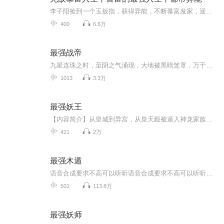
李子阳捡到一个玉扳指，获得异能，不断暴富发家，迎娶校花，打趴各路土豪，获奇珍异宝，狂赚几百亿，首富的最强人生不用多解释，就是这么爽!
400
6.6万
最强战帝
九星连珠之时，至阴之气涌现，大地被黑暗笼罩，万千魔神蠢蠢欲动， 乾坤倒转。黑暗主宰魔神殿要掌控世界，邪神血祖想要横扫天下，封印数万载的魔族想要重临人间……少年沈浪持“封天鼎”，修炼神魔功法，逆天改命，一步步解开天地迷局，吞噬无尽星辰，炼化...
1013
3.3万
最强妖王
【内容简介】从皇城到异宫，从皇天殿被逼入神龙家族，然后在踏入江湖进入了城天殿，一点一滴见证了赵天的强大，从富二代到特种兵，在从特种兵化身为拯救异宫的乱世妖王。赵天每一步都在成长，血雨腥风，乱世豪情，看赵天如何称雄，磨难里面，看赵天如何克...
421
2万
最强木遁
语音合成要求不高可以听听语音合成要求不高可以听听语音合成要求不高可以听听
501
113.8万
最强妖师