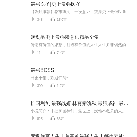
最强医圣|史上最强医圣
【强烈推荐】都市爽文，一次意外，变身史上最强医圣【内容简介】要说阎王爷最恨的人是谁？可能是吴一凡。因为吴一凡总是从阎王爷手里把人抢走，他又偏偏拿吴一凡一点办法也没有，无奈。站在医学界最巅峰的位置，吴一凡总是感到特别的孤独。 在强者面前，他...
348
15.9万
姬剑晶史上最强潜意识精品全集
传递有价值的思想，创造有价值的人生人生并非偶然的连续，有好的选择的时候我一定会选择好的姬剑晶1983年出身于福建，现任国际演说学院院长，轩辕国际初心文化董事长一个被巴菲特称赞的销售冠军，曾像每一个领域的大师学习，拜访过超过200位以上的上市公司...
11
7.4万
最强BOSS
日更十集，欢迎订阅~
300
1.2万
护国利剑 最强战婿 林霄秦晚秋 最强战神 最新章节全集
小说简介：手握护国神剑，这世上，没他不敢杀的人。 拿起银针，世间没他治不了的病。 牵起她的手，这天下，再没人敢欺负她半分。【收听须知】1、《最强战婿 护国利剑》，主角：林霄秦婉秋。2、由于音频节目更新的比较慢，如想快速阅读小说文字版的全...
825
63万
无敌暴富人生丨首富的最强人生丨都市异能