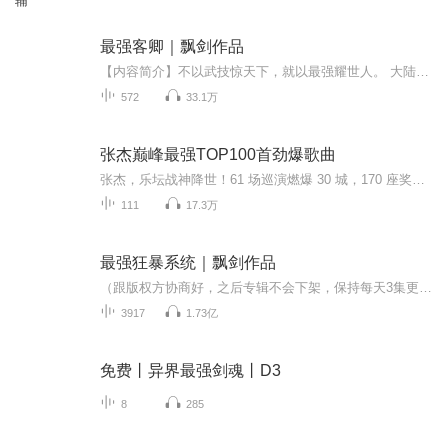
辅
最强客卿｜飘剑作品
【内容简介】不以武技惊天下，就以最强耀世人。 大陆上，门阀宗派尔虞我诈争斗激烈。客卿，顾名思义，是邀请为宗门保护安全，坐阵的超级强者。 有个好客卿长老，如同得到护身符。宗派遂枝繁叶茂，前程不可限量。门下弟子脸面倍光彩，横着走路而且不怕扯蛋...
572
33.1万
张杰巅峰最强TOP100首劲爆歌曲
张杰，乐坛战神降世！61 场巡演燃爆 30 城，170 座奖杯堆砌王座，鸟巢票房纪录由他亲手改写。《逆战》核爆音浪掀翻乐坛，《少年中国说》龙吟震碎天花板，高音如利刃划破云霄，Live 现场即是霸权宣言 —— 他一开口，整个华语乐坛都在震颤！
111
17.3万
最强狂暴系统｜飘剑作品
（跟版权方协商好，之后专辑不会下架，保持每天3集更新，直至完结，但是会改为VIP收听模式，你们懂的，希望大家继续支持！大家再也不用担心下架和断更的问题了。）左手诛仙剑，右手灭神刀。身穿九龙甲，脚踏至尊鞋。 张天昊无意间穿越真武大陆。觉醒最强狂...
3917
1.73亿
免费丨异界最强剑魂丨D3
8
285