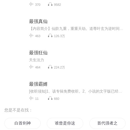
370
9582
最强真仙
【内容简介】仙阶九重，重重天劫。道尊叶玄为逆时间长河而上，弥补一世遗憾，终渡九重天劫，身死魂不灭。夺舍重生，再踏修仙之路。灭天骄，斩世仇，上一世属于我的，还是我的，不属于我的，也是我的。生杀予夺，纵横天地！【作者/主播简介】作者：肥鸭，网...
463
126.3万
最强狂仙
天生法力
464
224.2万
最强霸婿
[收听须知]1、该专辑免费收听。2、小说的文字版已经全部都更新完了。由于音频节目更新的比较慢，如想快速阅读小说文字版的全部章节，请在微信中搜索公中号[七喵文学]，关注后，回复[ 125 ]便可快速阅读小说文字版全集。(注意:需要在公中号中回复才有效哦)
11
660
您是不是在找：
白首剑神
谁曾是你这一首歌
首代强者之路