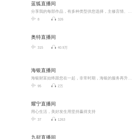
蓝狐直播间
分享我的每部作品，有多种类型供您选择，主修言情、刑侦及恐悬的Ai作品，当然也会有真人或Ai➕真人的经典作品的，您可尝试在我未标注的情况下，是否可以找出哪些是Ai哪些是真人哦！！！请喜欢的听众多多支持，订阅，关注，打赏，投喂月票，当然也请您留下...
8
326
奥特直播间
315
40.9万
海银直播间
海银财富始终跟您在一起，非常时期，海银的服务再升级：疫情汹涌中，如何获得金融保障？又有哪些财富机遇？我们的专家悉数上场；从全球到区域；从宏观形势到产业机会；通过在线分享；为足不出户的您带来独到的分析与专业的预判；共克时艰，海银始终伴您左右。
95
2万
耀宁直播间
用心生活，美好发生用坚持赢得支持
37
1263
九挝直播间