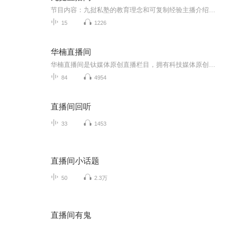
节目内容：九挝私塾的教育理念和可复制经验主播介绍：小新老师，22年功勋教师、高端家庭教育首选适合人群：孩子从4-17岁，尤其是一年级到三年级你将收获：面授最贵老师的实操经验
15
1226
华楠直播间
华楠直播间是钛媒体原创直播栏目，拥有科技媒体原创内容基因，聚焦科技金融、追踪行业热点、关注社会议题，是一档以优质内容为核心的直播栏目。节目形式多元，包括嘉宾采访、现场探展、现场reaction等，兼具内容和趣味，迎合全年龄层受众的审美喜好。
84
4954
直播间回听
33
1453
直播间小话题
50
2.3万
直播间有鬼