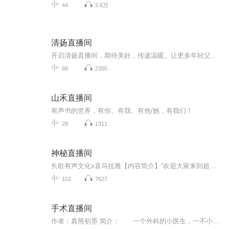
44
2.6万
清扬直播间
开启清扬直播间，期待美好，传递温暖。让更多年轻父母在这里找到科学育儿方法，尊重孩子的同时也改变自己，让亲子关系更融洽更亲密，让孩子在父母爱的包围下，健康快乐地成长。希望这个小小直播间，成为星星之火，燃起更多父母对阅读的热情，这也是一份共同分享的生命礼物，可以彼此滋养，对孩子，对父母，也对我自己……
68
2355
山禾直播间
有声书的世界，有你、有我、有他/她，有我们！
28
1311
神秘直播间
长歌有声文化x喜马拉雅【内容简介】“欢迎大家来到超级惊悚直播间，在开启今天的直播之前，我必须要告诉你们，本直播只有三类人能够看到：身上阴气很重的人，七天之内将死之人，至于第三种，我不便细说，只能给你们一个忠告——小心身后！”【作者/主播简...
102
7627
手术直播间
作者：真熊初墨 简介： 一个外科的小医生，一不小心得到了系统加持，横扫医学界，妙手回春，活人无数。