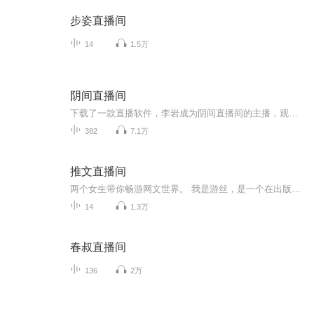
步姿直播间
14
1.5万
阴间直播间
下载了一款直播软件，李岩成为阴间直播间的主播，观众都是古代名人，打赏的礼物都是古董......作者：雨中小生播音：叨叨
382
7.1万
推文直播间
两个女生带你畅游网文世界。 我是游丝，是一个在出版圈工作十几年的图书编辑，书龄比我工龄更长一点。 我是swallow,有十多年的网文阅读经历，可谓是阅文无数。上至修仙，下至种田。看过优秀的作品，好到连觉都不想睡，也不幸踩过雷，差到连看书APP也直接删...
14
1.3万
春叔直播间
136
2万