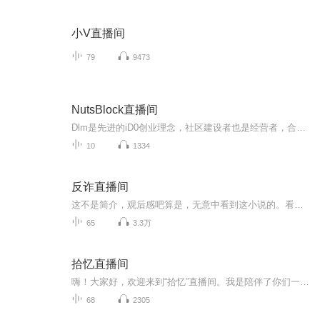
小V直播间
79
9473
NutsBlock直播间
Dlm是先进的iD0创业理念，社区建设者也是经营者，合伙人，点赞，写心得，抽奖，建群，推广公众号，都有收益。无私木无融资无跑路。 其实以后都是C0mmunity，自治组织的方式去运行行态。未来就是用户和idea的创意者，一起把一个项目打造起来的C0mmunity的社区行为。任何一个项目方他只要不是想割一波韮菜就走的，都要做大社区。都需要我们来做见面会。一个币种三千万人玩，光流量，交易量就足够投资机构，交易所垂诞三尺了。并且我们客户提供多币种糖果空投，加入dlm，各种福利糖果福利多多。跟紧营销组培训，平凡人也能坐拥千万财富！ 我们DLM币是属于在以太坊公链上的代币。有自己生态和运营。目前IMtoken上显示的所有代币都是以太坊上的代币。 我们的代币也可以通过IMtoken上查到。是有开源代码的真正代币 大链盟官方社区——打造币用最火社区！ 千万DLM红包福利大派送！ -------------------------------- 进群链接：https://0.plus/dlmgef ------------------------------------ 大链盟是一个专业的区块链项目运营服务提供商，搭建用户、投资人、项目方三者之间的桥梁，提供区块链 快讯、社区运营、线上直播、媒介推广、行业峰会和区块链人才培训等服务。目前大链盟已经运营6000多个 区块链社群，超200万关注区块链的活跃人群，海量核心用户群体，保证项目品牌对外输送。成功案例有： GBLS、币快报、币通、井通、Seeker等优秀项目的社区建设与推广服务。同时招募优秀群主，共创百万联盟 价值社区！2018，DLM价值与您共享！
10
1334
反诈直播间
这不是简介，观后感吧算是，无意中看到这小说的。看了三十章冷汗直冒！ 可能作为一个说书的来讲我看小说的代入感太强吧，看前十章的时候我真觉得这书就是口水文，案例也看得出来是实例，但是故事性和不太高，趣味性也就那样。但是往后看，真的朋友们，我真...
65
3.3万
拾忆直播间
嗨！大家好，欢迎来到“拾忆”直播间。我是陪伴了你们一年的老朋友梦它归。加入喜马拉雅一年了，这一年里有欢乐也有苦涩和寂寞，感谢默默陪伴的各位听友，一直以来你们的支持和不离不弃。我的感触是，这是一个需要自己坐得住守的住孤独的事业，每当坚持不下去的时候，有热心温暖的听友的支持，再回头看看自己走过，坚持过的痕迹，回头听听自己的作品，确定了自己还是一直在前进的。。。又一次满血复活，坚持了下来。听友里有准备高考偶尔放松身心的学生，有宝妈，有上班族，有各行各业的人，音海相遇也是一份奇...
68
2305