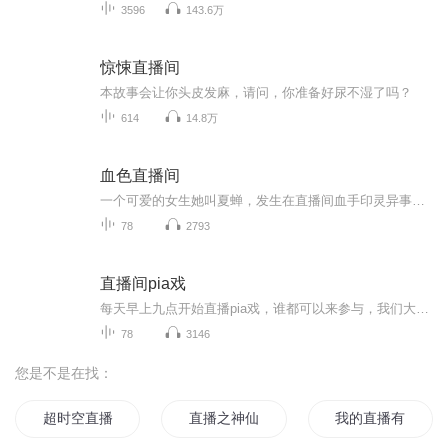
3596
143.6万
惊悚直播间
本故事会让你头皮发麻，请问，你准备好尿不湿了吗？
614
14.8万
血色直播间
一个可爱的女生她叫夏蝉，发生在直播间血手印灵异事件，订阅专辑聆听完整故事
78
2793
直播间pia戏
每天早上九点开始直播pia戏，谁都可以来参与，我们大家一起玩。为了小伙伴们能感受到我们的优秀，就把我们pia戏的都存下来，可以方便我们的回听。这样我们在感受乐趣的同时可以发现我们的优缺点，使我们可以快速的成长。
78
3146
您是不是在找：
超时空直播间
直播之神仙也要当主播
我的直播有万界