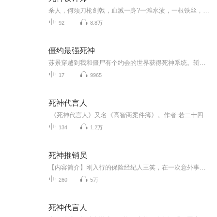
杀人，何须刀枪剑戟，血溅一身?一滩水渍，一根铁丝，几根头发，都能成为杀人的利器!一场场精妙绝伦的意外设计，让无数逍遥法外的罪恶刹那间终结! 当一群各具故事却志同道合的人在心智过人的主角身边集结，一个令所有罪恶都闻风丧胆的团队就此诞生! 他们不是嗜杀如命的恶魔，他们是一群有血有肉的英雄，在独属他们的舞台上，谱写了一曲曲荡气回肠的情感乐章! 他们，是阳光下的--死神设计师
92
8.8万
僵约最强死神
苏景穿越到我和僵尸有个约会的世界获得死神系统。斩魄刀，鬼道，尽显威能成为最强死神。慢慢的他发现原来这个世界并不简单，南毛北马女天师，美艳女僵尸，黑皮衣的女吸血鬼友情提示：老司机开车了，人渣景已上线。PS1：背景为僵约为主的融合世界。PS2：作...
17
9965
死神代言人
《死神代言人》又名《高智商案件簿》。作者:若二十四。 这是一个系列故事。这个故事里有最高智商的犯罪技巧，也有令人惊叹的密室诡计，更有令人意想不到的大逆转。 你绝对猜不到结局！ 不信你看： 繁华都市中心的千年古塔上，惊现神秘裸体女尸。 古塔密布监控，死者却似乎化身幽灵，躲过所有监控。古塔是个天然‘密室’，凶手却能来去自如，不留痕迹！这一切的背后，到底隐藏着什么惊天手段？ 美女教师离奇跳楼身亡，她的死牵扯出一个高校两百万神秘失踪案！真相为何，谁能解答？ 一个年轻姑娘在出租屋中离...
134
1.2万
死神推销员
【内容简介】刚入行的保险经纪人王笑，在一次意外事件中拥有了“死神之眼”的异能，不但可以准确地预见某人的死亡，还可以看出别人身上有什么病，何年何月会得某种大病。【作者/主播简介】作者：黄金米，网络小说作家。主播：小鱼听书_【购买须知】1、本作...
260
5万
死神代言人