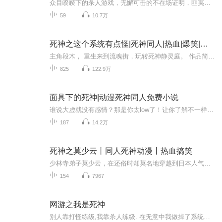
众目睽睽下的杀人游戏，无懈可击的不在场证明，匪夷所思的逃脱手法，出人意料的悲情结局。最普通但却最让人费解的疑问，最不合理之处揭示最合理的谜题。突发恶性案件，工商所员工在旅行途中被绑架，所有人员连同司机在内，全部凭空消失了。在高速监控调查...
59
10.7万
死神之这个系统有点怪|死神同人|热血|爆笑|死神同人|高飞演播
主角段木， 重生来到流魂街，玩转死神静灵庭。 作品简介他是死神女性协会荣誉理事长。他是西流魂街38区万事屋老板，上到杀虚，下到寻人跟踪，无所不接。女性九折，女性死神八折，女性席官七折，女性副队长六折，女性队长……一律半价！……“卯之花烈好感...
825
122.9万
面具下的死神|动漫死神同人免费小说
谁说大虚就没有感情？那是你太low了！让你了解不一样的死神 ——本剧为“CV实战计划”学员练习作品！ 同人小说 动漫死神 穿越 多人 热血 动漫《死神》同人小说，书迷强烈推荐。 CV实战一期学员，呕心沥血精心制作。 真香故事，大胆收听。欢迎大家多...
187
14.2万
死神之莫少云丨同人死神动漫丨热血搞笑
少林寺弟子莫少云，在还俗时却莫名地穿越到日本人气动漫《死神》的世界--虚圈。陌生而又熟悉的漫画世界。当那些挥舞着斩魄刀的死神出现眼前的时候，当那些长着丑陋的身躯的虚在眼前咆哮的时候，你还会记得什么？你又会去做什么？在这里，我是最强，他们都...
154
7967
网游之我是死神
别人靠打怪练级,我靠杀人练级. 在无意中我做掉了系统主神之一－死神,接替了他的皇座,拥有了技能灵魂剥夺－可以获得被我杀死人的所有经验. ＊＊＊＊ 天平公司推出历史上第一部以神经系统作为驱动的虚幻游戏,同时以世界母机做为服务器. 进入游戏后却惊奇地发...