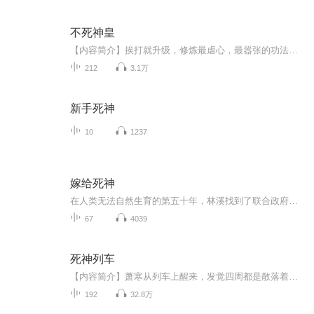
不死神皇
【内容简介】挨打就升级，修炼最虐心，最嚣张的功法，神凤要涅槃，坐拥最极品，最逆天的装备，一个顶尖金牌杀手，穿越到异界，一路瞎混，与圣者勾肩搭背，跟魔王称兄道弟，炼成不死之身，封得神皇之名！【作者简介】梨花公子，知名玄幻小说作家，代表作《...
212
3.1万
新手死神
10
1237
嫁给死神
在人类无法自然生育的第五十年，林溪找到了联合政府坦白：我曾和你们的审查官，自然生育过一个孩子。政府在核实她身体状况后，兴高采烈的拿来三个男人的照片：就是他们。林溪慌忙摆手：没有三个，那晚只有一个。政府：但他们当天都去过你说的那个酒吧，所以是哪一个？林溪无法回答，因为在那个因绝望而放纵的一夜，她并未看清那人的脸。末日世界，食人者披着人皮混迹于人类中，唯有人类培养的审查官能杀死它们。审查官强大无畏，却又因杀戮而冷漠绝情，人人惧怕。没人知道他们也在黑暗中挣扎，随时都可能被黑暗吞噬。...
67
4039
死神列车
【内容简介】萧寒从列车上醒来，发觉四周都是散落着的行李箱，一桶方便面还在冒着热气，可是，除了他外一个人都没有。四周一团黑暗，这奔驰着的列车是死神的游戏？还是地狱的入口？萧寒一步一步走向列车的尽途，被无尽的黑暗吞噬，等待他的，将是什么……...
192
32.8万