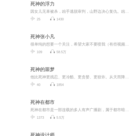
死神的浮力
因女儿无辜被杀，凶手逃脱审判，山野边决心复仇。凶手毫无人性，精心布下一个个陷阱。复仇根本没有胜算，仅防守就已经心力交瘁，山野边面临身败名裂的危险，人生沉没在了幽暗的水底。一个叫千叶的人出现了。他消息灵通又举止怪异，陪山野边一起行动，搞砸了不少计划，却也化解了更多危险。不知不觉间，山野边从水底慢慢浮起，人生轨迹发生了奇妙的转折。世界无理可循，生命脆弱不堪，可还是得昂着头走下去。或许黑暗随处可见，但幸好还有星光，是黑暗中最微小却最有力的存在。
25
1430
死神张小凡
很单纯的想要一个关注，希望大家不要喷我（有些视频可能会没有声音，不是你们手机的问题）
109
58.5万
死神的噩梦
他比死神更残忍、更冷酷、更贪婪、更狡诈。从天而降的私生子，突然冒出的骨髓捐赠人，揪出五起FBI八年未破的绑架杀人案……他是大义灭亲的英雄，同时也是活着的死神。
40
1854
死神在都市
死神在都市是一部连载的多人有声广播剧，属于都市暗影于恶魔题材的破晓风格作品，以艺术超能元素为核心，构建了充满奇幻色彩的都市冒险世界。。。。。。
1373
5.5万
死神设计师