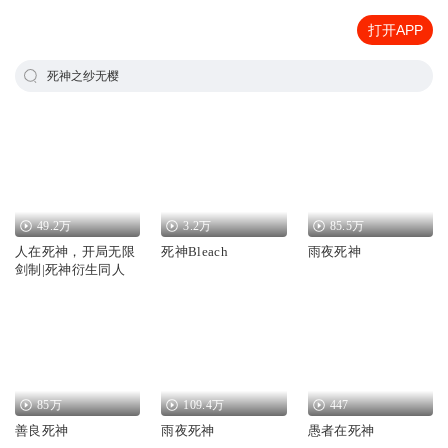
打开APP
死神之纱无樱
49.2万
3.2万
85.5万
人在死神，开局无限
死神Bleach
雨夜死神
剑制|死神衍生同人
85万
109.4万
447
善良死神
雨夜死神
愚者在死神