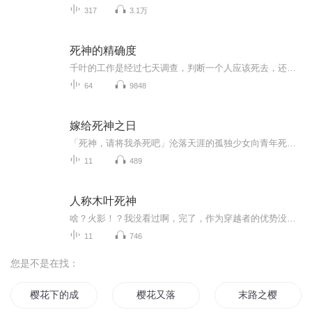
317
3.1万
死神的精确度
千叶的工作是经过七天调查，判断一个人应该死去，还是继续活着。要说这工作有什么乐趣，就是得闲可以听音乐。乐曲透过耳机流淌而来的感觉很新鲜，实在妙不可言。要调查的对象各不相同：梦想获得幸福，却被工作压得喘不过气；坚持锄强扶弱，却被所属的黑帮组织排斥；身边的人接连去世，年过七十孤身一人……调查的次数多了，千叶蓦然发现，人生命最后的日子往往充满最哀伤的美。
64
9848
嫁给死神之日
「死神，请将我杀死吧」沦落天涯的孤独少女向青年死神祈求道。「等你结婚，生下孩子，并把他养大成人后才杀你」这是死神对少女所说的话语。「那么，就让我成为你的新娘子吧」 椿カヲり所作，想死少女与死神小小的恋爱故事。
11
489
人称木叶死神
啥？火影！？我没看过啊，完了，作为穿越者的优势没了！不过，我体内可是有条龙的。你叫九喇嘛？嗯，边玩去。你有写轮眼？能开须佐能乎？抱歉，我的眼睛叫法眼，无视幻术，还能拘魂，当然只能抓已经死亡的灵魂，秽土转生？看小爷我的法眼！嗯，我以前是个...
11
746
您是不是在找：
樱花下的成长
樱花又落
末路之樱