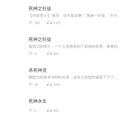
死神之狂徒
【内容简介】“彪哥，你不能去啊！”黑崎一护道。“不行，我要揍他！”吴彪看着远处的敌人，两指间的香烟微微一弹：“拳拳到肉才是男人的浪漫。”【作者/主播】作者：王筱蛟主播：迅音听书【购买须知】1、本作品为付费有声书，前57集为免费试听，购买成功...
353
4.4万
死神之狂徒
最简洁的简介：一个人类身穿到了死神的世界。拳拳到肉才是男人的浪漫！热血版简介：虽千万人吾往矣，以人类之躯，硬悍斩魄刀之锐，且看从头到脚的都是人类的他，如何一步步走上最强！恶搞版简介笑：甭管你是谁，见到我就得叫哥！不服统统让你们变秃头！PS：国语翻译版死神，语言问题请勿纠结...
8
564
杀死神灵
啊因为有两本书同时在更，这本只有暂时搁置下下了……对不起友友们，会尽快调整好更新的！---------------------------------------------------------------------------------------------------------她叫姝罪星际时代，诸神降临，以人类为羔羊，从此慢...
16
1510
死神永生
6
403