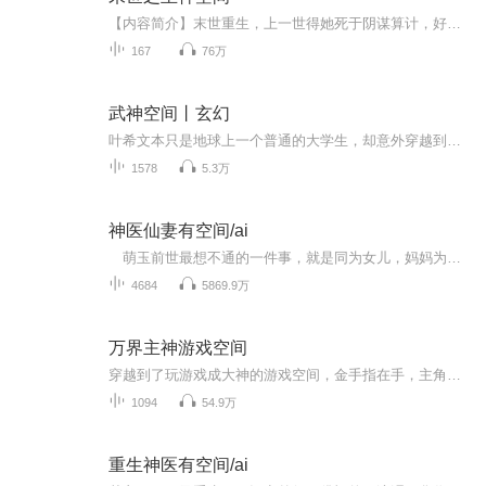
【内容简介】末世重生，上一世得她死于阴谋算计，好友背叛，下一刻却回归末世之初，父母妹弟犹在，誓不平凡，不再懦弱！既然丧尸要吃人，动物要变异，小女子自然也不能手无缚鸡之力！那怕末世之后她也不过得了个号称鸡肋的木系植物异能，也誓要将家人护！...
167
76万
武神空间丨玄幻
叶希文本只是地球上一个普通的大学生，却意外穿越到了一个名为真武界的世界！在这个世界中，强大的武者能翻山倒海，毁天灭地！本是资质平凡的他，因为得到了一个神秘的特殊空间！任何的武学都可以在神秘空间中推演，别人修行几十年，他只需要一年！只要有...
1578
5.3万
神医仙妻有空间/ai
萌玉前世最想不通的一件事，就是同为女儿，妈妈为什么要将她辛苦考上的大学名额给亲妹妹去读书，还将她卖进深山给人做共妻，给妹妹筹集路费。 重生归来的江萌玉刚刚逃出人贩子的手中又被“买夫”给抓了，前世亲妈给自己定下却被妹妹冒用身份夺走...
4684
5869.9万
万界主神游戏空间
穿越到了玩游戏成大神的游戏空间，金手指在手，主角光环傍身，狂拽吊霸天的穿越人生眼瞅着就要开始了！但是……“门派系统优惠大酬宾！”“超级抽奖系统，秘籍核弹，什么都有，五折大促销啊！”“各种属性的主角出售啊！家族废材型主角，恐怖如斯型主角，龙傲天型主角什么都有，童叟无欺！”“各种主角、金手指跳楼大甩卖啊，买一送一，假一赔十，不买也来看看啦
1094
54.9万
重生神医有空间/ai