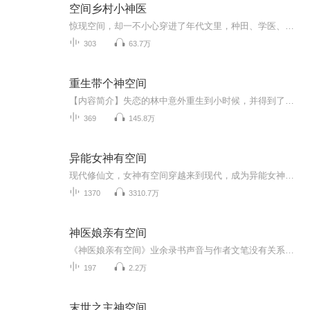
空间乡村小神医
惊现空间，却一不小心穿进了年代文里，种田、学医、练武、发家致富，不再和前世一样碌碌无为，这一生功成名就，拥有万贯家产。 本文是无脑爽文，涉及到的医学知识纯属本人虚构的理想状态。 有男主，但男主戏不多，男人只会影响女人赚钱的速度。 架空，略玄...
303
63.7万
重生带个神空间
【内容简介】失恋的林中意外重生到小时候，并得到了上古至宝混沌珠。重生后发现自己才四岁，一切都还来的及，他要改变这一世的命运！让家人们都过上悠闲的山水田园生活！在这里，有奇幻的科技，奇异的外星种族，传说中的上古神藏！一宝在手，万物皆有！看...
369
145.8万
异能女神有空间
现代修仙文，女神有空间穿越来到现代，成为异能女神，拥有修仙空间
1370
3310.7万
神医娘亲有空间
《神医娘亲有空间》业余录书声音与作者文笔没有关系。喜欢本书的小耳朵们可以收藏本书。可以为作者转发。如有侵权请联系删除。
197
2.2万
末世之主神空间