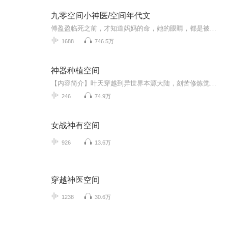
九零空间小神医/空间年代文
傅盈盈临死之前，才知道妈妈的命，她的眼睛，都是被继母“偷去了”，想要反抗报复，却坠楼身亡。重生之后，傅盈盈身有异能，刚要报仇，发现仇家一个个像是霉运附体一般，一个个病的病，伤的伤，死的死······傅盈盈推开面前的俊美男子白宜修：起开，...
1688
746.5万
神器种植空间
【内容简介】叶天穿越到异世界本源大陆，刻苦修炼觉醒了黑土空间领域，却不料被人嘲笑最垃圾最普通的领域。可是他却发现，他的黑土空间不简单：别的强者拼死拼命在危险重重的遗迹、秘境、远古废墟中寻找神器、仙器，他只要在黑土空间种植就行，而且一种就...
246
74.9万
女战神有空间
926
13.6万
穿越神医空间
1238
30.6万