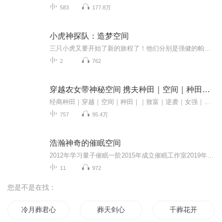
583
177.8万
小虎神探队：造梦空间
三只小虎又要开始了新的旅程了！他们分别是强健的帕特里克、迅捷的碧吉、机智的路克，喜欢探险的小伙伴们不容错过！在一次班级郊游中，三只小虎看到了不该出现的场景。当他们展开调查时，碧吉和路克竟穿越到了罗马：碧吉成了被人贩卖的女奴，而路克则成了...
2
762
穿越农女带神秘空间 携夫种田｜空间｜种田｜逆袭
经商种田｜穿越｜空间｜种田｜｜致富｜逆袭｜女强｜宠妻作为双生子的妹妹，她被血祭，意外来到另一个世界。无意间发现自带神秘空间，从此开启了与夫君种田，经商，走上官途的辉煌人生。
757
95.4万
浩瀚神奇的催眠空间
2012年学习量子催眠一阶2015年成立催眠工作室2019年学习量子催眠二阶2020年圣诞节获得开启宇宙空间金钥匙2021年开创宇宙空间催眠愿为更多人带来疗愈启发觉醒与服务
11
972
您是不是在找：
冷月葬君心
葬天剑心
千葬花开