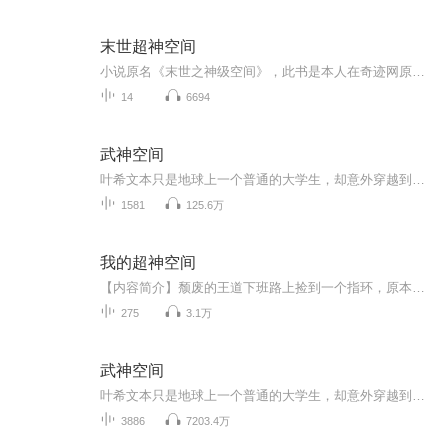
末世超神空间
小说原名《末世之神级空间》，此书是本人在奇迹网原创末世小说，已经完本。去年曾上传真人双播，后因工作原因暂停。在现在工作之余，抽空利用喜韵音坊AI技术，将改书有声化。对于一直以来支持我原书的小伙伴们，也算是一个交代，谢谢大家的支持，我会努力...
14
6694
武神空间
叶希文本只是地球上一个普通的大学生，却意外穿越到了一个名为真武界的世界！本是资质平凡的他，因为得到了一个神秘的特殊空间，于是乎，他从此。。。牛逼了！只要有足够的灵石，什么天才在他的面前都是浮云！
1581
125.6万
我的超神空间
【内容简介】颓废的王道下班路上捡到一个指环，原本想把灵魂卖给魔鬼都没人要的他，得到一个不全能的神器！为补全神器法则，穿越《刀剑神域》，带回虚拟游戏世界种子！山寨LoL，创造名为神空间的虚拟世界，收集玩家精神力以作能源。开始无限世界的旅程中找...
275
3.1万
武神空间
叶希文本只是地球上一个普通的大学生，却意外穿越到了一个名为真武界的世界！在这个世界中，强大的武者能翻山倒海，毁天灭地！本是资质平凡的他，因为得到了一个神秘的特殊空间！任何的武学都可以在神秘空间中推演，别人修行几十年，他只需要一年！（话说，这么个作弊法，系统不抓么？）只要有足够的灵石，什么天才在他的面前都是浮云！
3886
7203.4万