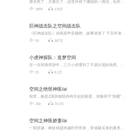
楚衣死了，又重生了，还意外得了佛祖的一滴泪，化作虚无空间，且，上天还给她开了扇小窗，眼观六路，耳听八方。 可，与万物沟通！ 但，即便是有如此牛X的外挂，楚衣想要的也依然很简单，保住爹爹，爱重兄长，家庭和睦，夫妇和顺。 唔，当然，某人能不那么...
1859
170万
巨神战击队之空间战击队
《巨神战击队》动画原声音频哟，故事讲述了 千百年来，外星掠夺者们通过灰暗虫洞来到地球，将人类抓到各星球去做奴隶。2016年，NSSA局长组建了由6位游戏高手组成的SPACE战击队全力打击外星掠夺者，6人操控太阳战击王，星球战击王和宇舰战击王打击罪恶。快...
53
307万
小虎神探队：造梦空间
在一次班级郊游中，三只小虎看到了不该出现的场景。当他们展开调查时，碧吉和路克竟穿越到了罗马：碧吉成了被人贩卖的女奴，而路克则成了一个角斗士！当他们听到罗马将军瓦莱利乌斯的恶毒计划时，事情变得更加疯狂！
21
6.1万
空间之绝世神医/ai
前世，她是Z国异能组冉冉升起的新星，却惨死于“闺蜜”手中。 一朝重生到十六年前的同名千金小姐身体内，她是外人眼中一无是处的娇娇女，是风家眼里的拖油瓶。 系统，拜师，异能，空间，人类改造计划，人生从此开挂。风楚楚亲手毁掉自己的家族，貌美...
250
74.3万
空间之神医娇妻/ai
一朝穿越，树妖锦瑟跨越时空而来，穿成被买来的童养媳。童养媳有个傻子未婚夫？。童养媳有个极品婆婆？