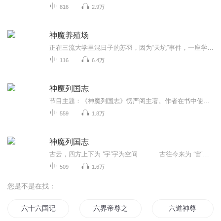
816
2.9万
神魔养殖场
正在三流大学里混日子的苏羽，因为“天坑”事件，一座学校塌陷掉进“天坑”，出现在了一个恐怖的未知大森林中，在这大森林里，布满了各种恐怖~~~ 可怕的变异，从他的手，开始了……各位听众朋友，请静下心来听听第一集好吗？反正不要钱是不？ 说不一定，这...
116
6.4万
神魔列国志
节目主题：《神魔列国志》愣严阁主著。作者在书中使用了大量的古代的神话传说和民间的精怪故事甚至连古希腊神话都有所涉及。可以说作者的知识层面是非常广泛的而且在如此众多的素材之中作者作到了主次有序，杂而不乱，所有的的故事都围绕着一个中心在进行...
559
1.8万
神魔列国志
古云，四方上下为 ‘宇’宇为空间 古往今来为 ‘宙’宙为时间玉帝虽是天地的创造者和主宰者。也逃不过家长里短，爱恨情仇。
509
1.6万
您是不是在找：
六十六国记
六界帝尊之人皇
六道神尊