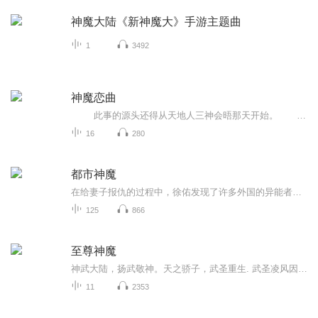
神魔大陆《新神魔大》手游主题曲
1
3492
神魔恋曲
此事的源头还得从天地人三神会晤那天开始。 天地初开诞生三神，桃花盛开，三神会晤，天神无畏就在他家的破天庭举办桃花盛宴。 谁知我悠哉的刚到天庭，就被无畏拉到了地狱海，看着眼前岩浆涌动，黑雾弥漫，魑魅魍魉狂风乱舞的模样，我有...
16
280
都市神魔
在给妻子报仇的过程中，徐佑发现了许多外国的异能者潜入了中国，牵扯住了中国的修行界，他出于爱国心、也为了给妻子复仇，决心与国家机构合作，共同抵御敌对势力。同时也知道了自己的真实异能竟然是继承了上古神魔蛟龙的精血……
125
866
至尊神魔
神武大陆，扬武敬神。天之骄子，武圣重生. 武圣凌风因偷喝了圣殿中封印的古酒，导致自己 瞬间被焚烧殆尽. 本以为就此剧终了，岂料他竟然转世重生，并因 祸得福，丹田里蓄满了海洋般广阔的太一真水! 凌风:转世成病弱少年又如何?成圣，就是要从 娃娃抓起!自...
11
2353