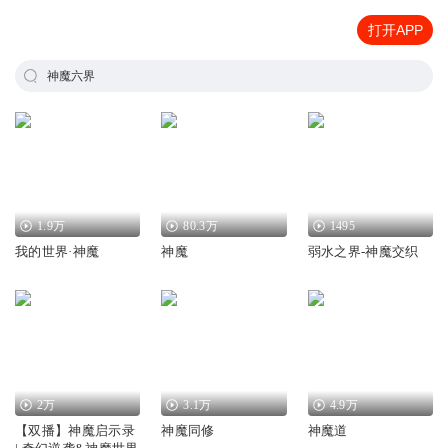
打开APP
神魔六界
1.9万
80.3万
1495
我的世界·神魔
神魔
弱水之界-神魔交织
2万
3.1万
4.9万
【双播】神魔启示录
神魔同修
神魔道