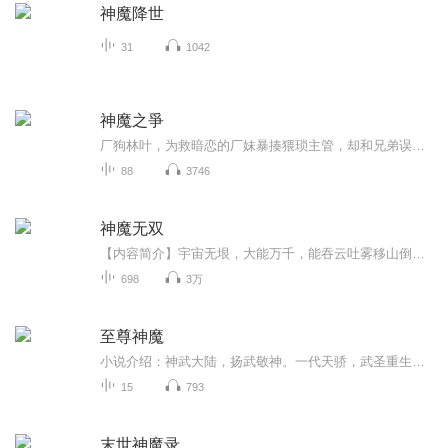
神魔降世
31
1042
神魔之爭
厂狗林叶，为救暗恋的厂妹暴揍猥琐主管，却和兄弟误闯诡异血雾禁区。捡到一把腐烂断手，竟觉醒吞噬尸妖的黄金血气；为救兄弟硬刚干尸潮，却从血池里捞出上古凶剑“穆皇”。被迫给神秘女魔头打工砍灵魁时，他发现这鬼地方竟是上古神魔战场！当兄弟因女人反...
88
3746
神魔无双
【内容简介】宇宙无垠，大能万千，能吞云吐雾移山倒海，弹指间便是王朝更迭沧海桑田。然而即便能将星月作掌上观，也耐不住时间流逝红颜枯骨。出身西元镇小家族的苏寒因意外获得了一枚神秘石眼，从此走上了神魔难挡的修炼之途。【作者/主播】作者：资产暴增...
698
3万
至尊神魔
小说介绍：神武大陆，扬武敬神。一代天骄，武圣重生。太一真水，炼体入道。拳撼天地，脚踏天骄.【收听须知】1、至尊神魔2、由于音频节目更新的比较慢，如想快速阅读小说文字版的全部章节，请在微信中搜索公/众/号【毛毛虫文学】，关注后，并在公/众/号中回...
15
793
末世神魔录