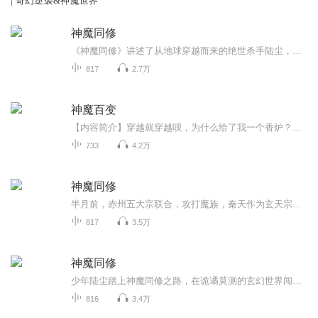
| 奇幻逆袭&神魔世界
神魔同修
《神魔同修》讲述了从地球穿越而来的绝世杀手陆尘，卷入万古轮回，成为玄黄大陆一名普通少年的故事。 主角陆尘通过杀妖兽、夺秘宝、洞府探险、宗门争斗等一系列事件不断成长，并经历了大婚、战役、秘境探索等关键剧情。 最终以寻求成仙之秘为主线，在这...
817
2.7万
神魔百变
【内容简介】穿越就穿越呗，为什么给了我一个香炉？我是无神论者好不好，不需要敬神礼佛的！唉，算了，起码也是个金手指，凑合着接受吧！且看一个地球来客，如何在异界成为一个永恒的传说！我要的是踏破巅峰，打破命运的束缚；我要的是翻手成云，覆手成雨...
733
4.2万
神魔同修
半月前，赤州五大宗联合，攻打魔族，秦天作为玄天宗的年轻天才被派往前去历练，不料被魔族长老一掌打破丹田，不仅如此，体内还被打入魔气，宗门内长老诊断，秦天不再适合修炼，已然成为废人。他失望了，这个曾经自己视若生命的地方，在自己丹田被毁之后竟...
817
3.5万
神魔同修
少年陆尘踏上神魔同修之路，在诡谲莫测的玄幻世界闯荡。他于探索洞府时发现令牌秘密，又在天剑殿历经考验提升实力。秘境冒险中，他直面危机、激战各方势力，既有热血厮杀，也不乏诙谐趣事。感情上，他被陆嘉颖牵挂，还与森罗公主邀月有婚事纠葛。陆尘所在...
816
3.4万