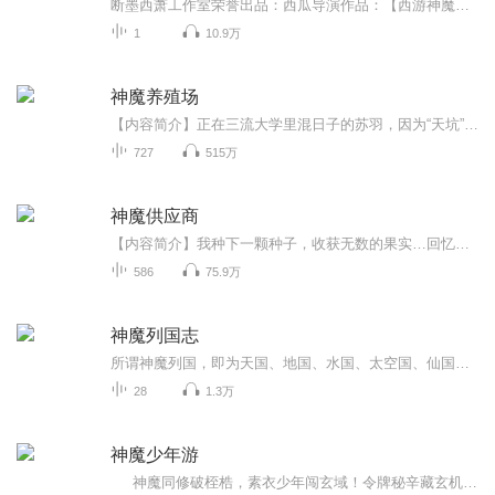
断墨西萧工作室荣誉出品：西瓜导演作品：【西游神魔录】（情感巨燃作） 编剧：祸害主演：大师兄（孙悟空） 清水（小玉）演员表：伍壹先生、娘口三三、霜花凌砚、天照御姬、小弥、汉相、上官佑、大白、云浅、黑叔、卿白珏、话唠、淼儿、光头贼亮、甩...
1
10.9万
神魔养殖场
【内容简介】正在三流大学里混日子的苏羽，因为“天坑”事件，一座学校塌陷掉进“天坑”，出现在了一个恐怖的未知大森林中，在这大森林里，布满了各种恐怖、可怕的变异，从他的手，开始了……【作者/主播简介】作者：黑瞳王，起点中文网作家，代表作《神鬼...
727
515万
神魔供应商
【内容简介】我种下一颗种子，收获无数的果实…回忆着歌词，江太玄看了看自己的药田，用力把嫦娥摁了进去。“来年，我要收获无数嫦娥！”专业种植，培养，租借，出售，回收一切神魔，一条龙服务。骚年，想成神吗？【作者/主播简介】作者：何处不染尘，网络...
586
75.9万
神魔列国志
所谓神魔列国，即为天国、地国、水国、太空国、仙国、佛国、鬼国和妖魔国等。。。
28
1.3万
神魔少年游
神魔同修破桎梏，素衣少年闯玄域！令牌秘辛藏玄机，天剑殿试炼铸锋芒。秘境冒险中，陆尘直面生死危机、激战各方势力，热血厮杀间不乏诙谐趣事。一边是陆嘉颖的默默牵挂，一边是森罗公主邀月的婚事纠葛，看少年以神魔之力踏破乱世，书写玄幻传奇！