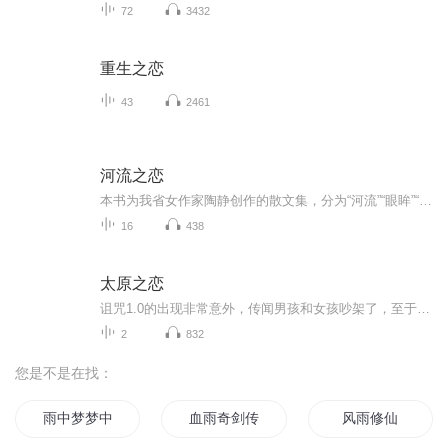
72
3432
重生之恋
43
2461
河流之恋
本书为我省女作家陶静创作的散文集，分为“河流”“眼眸”“眷恋”“歌唱”四个部分，收录了作者撰写的怀念故乡、亲人的散文以及抒发生活感悟、旅途见闻的随笔等，包括《野渡无人舟自横》《留一抹春色于心底》《父亲的眼神》等篇目。作者对故乡怀有浓厚的...
16
438
太原之恋
诅咒1.0的出现非常意外，传闻男孩和女孩吵架了，至于为什么吵架已经无从查证，只知道事情结束后女孩恨透了男孩，所以编写了诅咒1.0.......
2
832
您是不是在找：
雨中梦梦中雨
血雨奇剑传
风雨修仙