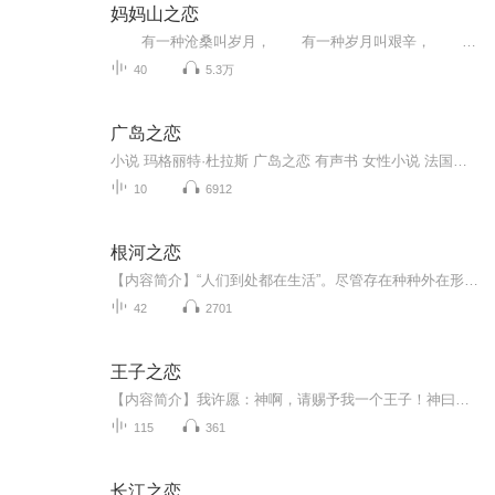
妈妈山之恋
有一种沧桑叫岁月， 有一种岁月叫艰辛， 有一种艰辛叫经历， 有一种经历叫知青。 以司阅、冬景峰、胡雨琴、赵云燕等为代表的知青，他们的命运被裹挟在时代的激流中。穿越时空，拂去历史尘埃，抚平人生...
40
5.3万
广岛之恋
小说 玛格丽特·杜拉斯 广岛之恋 有声书 女性小说 法国文学 外国文学 名著
10
6912
根河之恋
【内容简介】“人们到处都在生活”。尽管存在种种外在形态的差异，但不同民族的生活中最根本的东西是一致的，那就是相同相通的人性。散文集《根河之恋》收集了作者叶梅创作的十余篇带有思想主体性的散文，其中同名散文曾入选2017年北京高考试卷，由知名电...
42
2701
王子之恋
【内容简介】我许愿：神啊，请赐予我一个王子！神曰：类型？我茫然：虾米？神又曰：优雅的真王子？痞痞的坏王子？酷酷的帅王子？冷冷的冰王子？我懂了。大声要求：全要了！神，倒地不起。【作者/主播简介】作者：Gonlin，网络小说作家。主播：新声璀璨传媒...
115
361
长江之恋