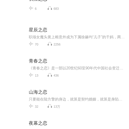
6
683
星辰之恋
职场女魔头黄上榕意外成为下属徐赫均“儿子”的干妈，两人被迫走近。当单亲爸爸徐赫均的真实身份曝光，这段充满隐瞒与试探的办公室恋情，该如何收场？
70
2256
青春之恋
《青春之恋》是一部以20世纪60至90年代中国社会变迁为背景的情感小说集，包含《青春之恋》与《难忘真情》两个中篇。前者讲述高中生文思宁与白雪梅因他人作梗彼此错过，历经八年磨难、事业起伏和情感煎熬，最终真相大白、携手人生的曲折恋歌；后者则聚焦80...
13
436
山海之恋
只要能在陆方擎的身边，就算是契约婚姻，就算是身陷险境，莫轻尘也在所不惜。本来以为只要有机会相处了就能让陆方擎爱上自己，谁知重重误会之下，他们却渐行渐远。 她帮李子染挡去所有仇敌伤害，身处险境之下，陆方擎也不为所动，她终于明白：所爱隔山海，...
32
13万
夜幕之恋