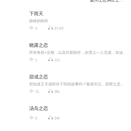
篇|Ai之恋|网红之恋|
穿越之恋
下雨天
静静的聆听
4
27.4万
晓露之恋
所有角色+后期，以及封面制作，由雪儿一人完成，加油！！欢迎支持，我现在走的路线，我发现，我换了一个城市，从石家庄到北京，我团队没了，成了大女主儿人设，一个人打拼。加油，自己也要好好的呀，爱自己，别人才会爱你。
1
111
甜成之恋
想知道王天成和肖子田的故事吗？敬请关注。甜橙之恋为你寻找答案。
11
381
汤岛之恋
5
242