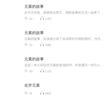
元素的故事
从今天开始，跟着快乐梦兰，用听故事的方式一起来了解有关化学元素的一些最重要的发现吧，在这个过程中你会感受到化学的魅力，体验到科学探究的快乐！
63
1.8万
元素的故事
元素的故事，向读者介绍了自18世纪中期到现代，当代有关化学元素的重大发现和发展。通过科学家如何实验，如何发现元素，又如何解答元素中的谜底？让读者尽情演绎出元素与宇宙万物的奥秘，并间接告诉读者展开梦想，探索自然，你会获得无穷的乐趣和宝贵的知...
51
2085
元素的故事
这是一本介绍化学元素的发现的书。作者通过一些引人入胜的故事和生动的穿插，记述了十八，九世纪和二十世纪初期各国科学家如何为发现化学元素付出了艰巨的劳动。
83
1.6万
化学元素
41
6923