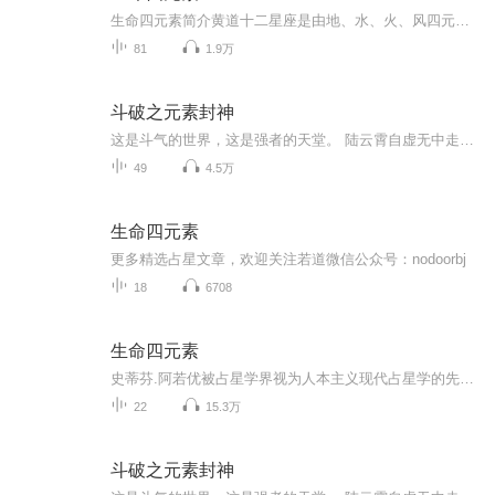
生命四元素简介黄道十二星座是由地、水、火、风四元素所构成的，这四元素不但是占星学和一切玄学的基础，也是人类经验到的一切事物的构成元素，甚至是意识体的动力来源。因此，必须先彻底了解四元素的内涵，意义以及彼此的关系，才能领略这门学问真正的本...
81
1.9万
斗破之元素封神
这是斗气的世界，这是强者的天堂。 陆云霄自虚无中走出，左手灵金璀璨，右手异火熊熊，身下圣水长河滚滚，身后无尽神雷轰鸣。 大陆浩茫无垠，强者辈出，在这风起云涌的世界里，他注定一主沉浮！
49
4.5万
生命四元素
更多精选占星文章，欢迎关注若道微信公众号：nodoorbj
18
6708
生命四元素
史蒂芬.阿若优被占星学界视为人本主义现代占星学的先驱。本书是获得高度回响的现代占星学著作。
22
15.3万
斗破之元素封神