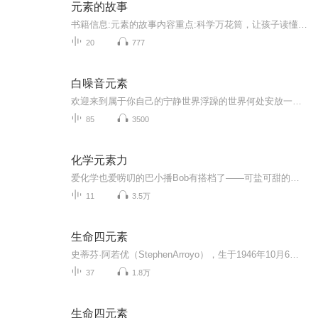
元素的故事
书籍信息:元素的故事内容重点:科学万花筒，让孩子读懂科学推荐人群:5-18岁
20
777
白噪音元素
欢迎来到属于你自己的宁静世界浮躁的世界何处安放一颗跳动着却渴望宁静的心？ 在这里！ 整理心情， 缓缓深呼吸， 你只要放松投入就够了～
85
3500
化学元素力
爱化学也爱唠叨的巴小播Bob有搭档了——可盐可甜的巴小播Bonnie已上线！带来全新的有声科学杂志《化学元素力》，让你的耳朵爱上化学！巴斯夫，创造化学新作...
11
3.5万
生命四元素
史蒂芬·阿若优（StephenArroyo），生于1946年10月6日，堪萨斯市。拥有心理学硕士学位，长年于美国加州从事婚姻及家族关系咨商，同时在三所大学里教授占星学和极向疗法、顺势疗法等各种治疗方法。 阿若优被占星学界视为人本主义现代占星学的先驱。他的著作...
37
1.8万
生命四元素