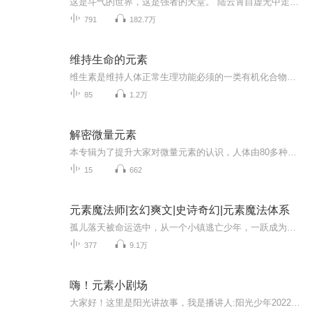
这是斗气的世界，这是强者的天堂。 陆云霄自虚无中走出，左手灵金璀璨，右手异火熊熊，身下圣水长河滚滚，身后无尽神雷轰鸣。 大陆浩茫无垠，强者辈出，在这风起云涌的世界里，他注定一主沉浮！！后宫文，不喜勿入！！
791
182.7万
维持生命的元素
维生素是维持人体正常生理功能必须的一类有机化合物，它既不是构成人体组织的原料，也不是能量来源。人们对它的需要量很小，但它却是机体正常活动必需的营养素，必须从食物中获得，因为人体不能合成它。机体一旦缺乏某种维生素，就会导致新陈代谢某些环节...
85
1.2万
解密微量元素
本专辑为了提升大家对微量元素的认识，人体由80多种元素组成，与人体健康和生命有关的必需元素就有15种之多，当这些元素摄入不足，过量，不平衡都会有不同程度疾病发生和人体生理机能异常，所以微量元素的摄入平衡在抗病，防癌，生理机能改善及正常等方面...
15
662
元素魔法师|玄幻爽文|史诗奇幻|元素魔法体系
孤儿落天被命运选中，从一个小镇逃亡少年，一跃成为掌控五大元素的绝世强者！空间魔法只是起点，风火水土电，五大元素任你掌控！学院争霸、秘境探险、精灵神殿、魔龙之战——高能场面接连不断！美女环绕：天名院花蓝云、华光公主宁如月、精灵族公主宛秋，...
377
9.1万
嗨！元素小剧场
大家好！这里是阳光讲故事，我是播讲人:阳光少年2022！相信很多小伙伴对元素化学 不太感兴趣，觉得很枯燥，不好理解！但通过这个嗨！元素小剧场 你一定会对化学产生兴趣 并收获各种有趣的知识 还等什么，快来听吧！每周工作日更新 周六，周日不更新 内涵人...