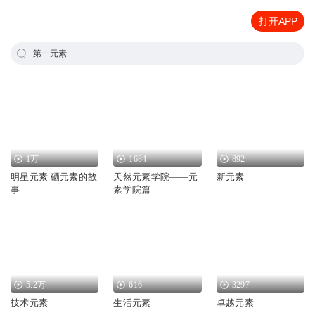
打开APP
第一元素
1万
1684
892
明星元素|硒元素的故
天然元素学院——元
新元素
事
素学院篇
5.2万
616
3297
技术元素
生活元素
卓越元素