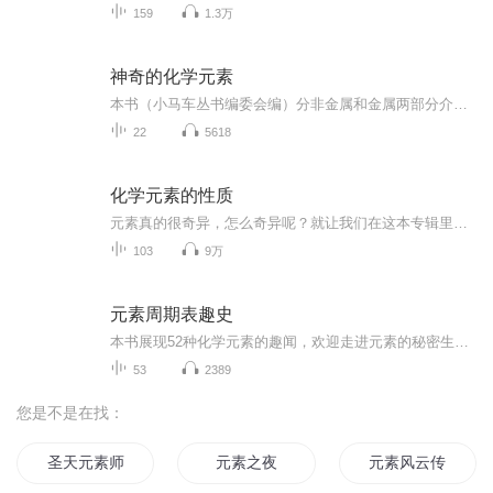
159
1.3万
神奇的化学元素
本书（小马车丛书编委会编）分非金属和金属两部分介绍了二十二种化学元素的发现历史、重要作用及一些有趣的实验，是一本有趣的科普雷类读物，适合孩子阅读。
22
5618
化学元素的性质
元素真的很奇异，怎么奇异呢？就让我们在这本专辑里探索吧！
103
9万
元素周期表趣史
本书展现52种化学元素的趣闻，欢迎走进元素的秘密生活！
53
2389
您是不是在找：
圣天元素师
元素之夜
元素风云传