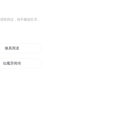
专辑日更中，欢迎关注收藏！有些东西，你没见到过，但不能说它子虚乌有 ；有些事情，你没经历过，但不能说它天方夜谭；有些故事，你没听说过，但不能说它荒诞不经；世界之大，无奇不有，万物生灵，千奇百怪。常怀敬畏之心，常行善意之事，人在做，天在看，...
修真闻道
仙魔异闻传
未闻花名怎知夏
山海异闻日记
都市之未来新闻