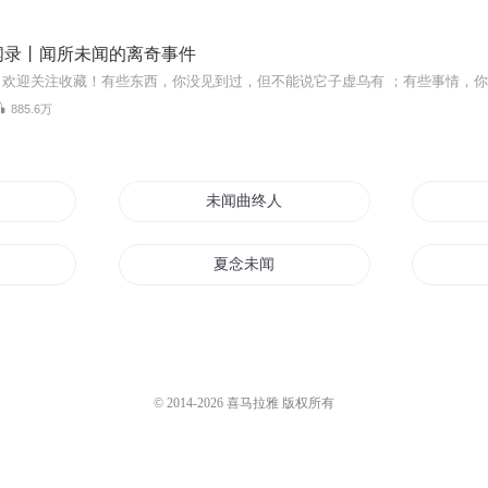
闻录丨闻所未闻的离奇事件
885.6万
公主
未闻曲终人散
夏念未闻
闻花开
未闻长风起
名
仍旧未闻花名
© 2014-
2026
喜马拉雅 版权所有
新世奇闻