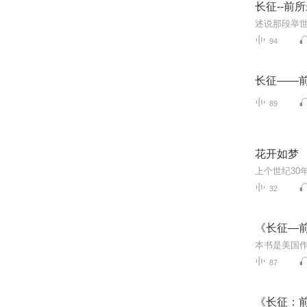
长征--前
述说那段举
94
长征——
89
花开如梦
32
《长征—
87
《长征：