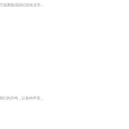
一本记述20世纪30年代中共领导下的中国工农红军面临绝境，被迫转移，历经艰难险阻，终于脱离险境的纪实性文学作品。那些从未阅读过红军壮丽史诗的人们，现在可以从这本书中开始了解那些为中国革命事业不惜牺牲的男男女女的品质。他们将从这里开始知道人类...
希望对这个世界的认知,我们保留一点空白。这个空白是留给"奇怪"的想法，不同的理解，和我们的共鸣，让各种声音都可以路过，光临，甚至常驻。通过节目, 我们想和你们聊一聊“好奇心”带来的思考, 并且尝试用读书的方式寻找答案。看看是否能找到答案，又或者...