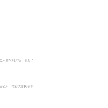
上个世纪30年代的上海，少女娴由经营照相馆的单身母亲慧养大。一次偶然的机会，娴跟随恋人聪来到片场，引起了电影公司孟老板的注意，她一生的命运由此改变。孟老板利用娴的纯洁及对演员身份的向往，给了她明星的荣耀和情感的幻梦，后来却在战乱中为求自保...
本书是美国作者以生动的故事客观讲述了红军长征始末鲜为人知的故事，故事引人入胜，鲜活动人，推荐大家阅读和收听...