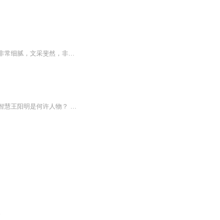
这是一本关于长征的书，作者是一位外国人。因为作者是一位记者，所以整部书的描写笔触非常细腻，文采斐然，非常耐读。他从大量的细节描写当中，让人一窥红军长征的伟大。
【内容简介】王阳明传：修炼心灵安定、强大的神奇学问每天十分钟，听阳明心学，悟人生智慧王阳明是何许人物？ 他是明朝名闻天下、神秘莫测、文武全才、功高盖世，并以其悟创的“阳明心学”影响后世深远的一代大儒！ 心学是什么？ 心学是王阳明学贯儒、...
。