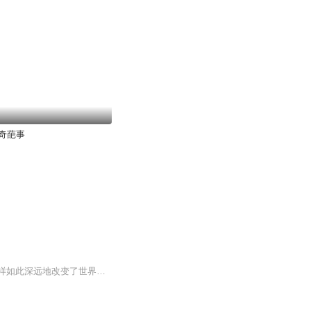
奇葩事
在我们这个世纪中还没有什么其他事情能像长征一样让人如此神往，也没有什么事件像它一样如此深远地改变了世界的未来。