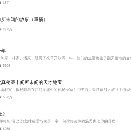
35万
前所未闻的故事（重播）
27.8万
一年
5104
女真秘藏丨闻所未闻的天才地宝
50.8万
上》
影师程杉“哑巴”总裁叶臻爱情像是一字一句读你读你的温柔也读你的暴虐
6056