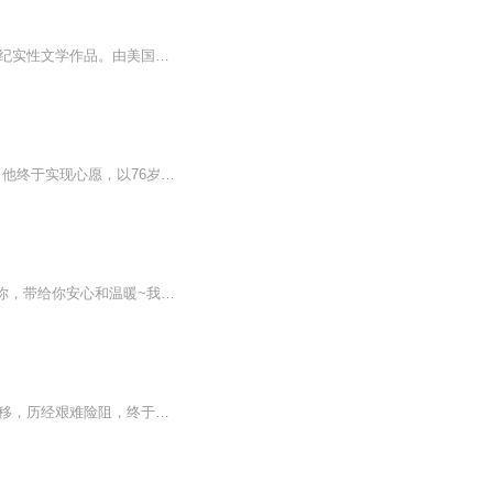
一本记述20世纪30年代中国工农红军面临绝境，被迫转移，历经艰难险阻，终于脱离险境的纪实性文学作品。由美国作家、全美作家协会主席哈里森·埃文斯·索尔兹伯里于1986年写成，三年后被译成中文在中国大陆出版发行。
哈里森·索尔兹伯里是美国著名记者，多年来一直对长征心向往之。1984年，几番周折之后，他终于实现心愿，以76岁的高龄重走长征路，遍访在世的老红军，将长征的故事再现于世。出于对长征的推崇，全书充满作者对中国革命者激情、勇气和智慧的赞叹，对中国革...
做《梦拾花开》这张专辑的初衷，是想在每个或孤寂或emo或无助的夜里，用我的声音治愈你，带给你安心和温暖~我会一直陪伴你~
长征：前所未闻的故事一本记述20世纪30年代中共领导下的中国工农红军面临绝境，被迫转移，历经艰难险阻，终于脱离险境的纪实性文学作品。由美国作家、全美作家协会主席哈里森·埃文斯·索尔兹伯里于1986年写成，三年后被译成中文在中国大陆出版发行。