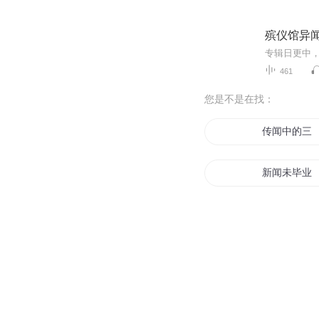
殡仪馆异
461
您是不是在找：
传闻中的三
新闻未毕业
末时君来未
未闻青春之
华夏异闻记