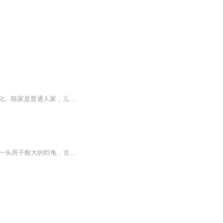
北京胡里住着陈家、林家、潘家，经历了改革开放四十年，他们的生活发生了翻天覆地的变化。陈家是普通人家，儿子陈焕是恢复高考后第一批大学生，后来成了著名的经济学者，女儿陈青和女婿何大海，经历了下海下岗和再就业。小女儿陈小鸥则是新时代的女性。林...
次披露水怪绝密档案，揭秘隐藏在江河湖海中的神秘怪物！20年前，晋陕黄河大峡谷中惊现一头房子般大的巨龟，古老神秘的憋宝人重出江湖，身怀绝技的白袍少年，一座由死人组建的鬼魅阴城……黄河古道中潜伏的铁头龙王，长江三峡神秘的蛟龙，雅鲁藏布江食人怪