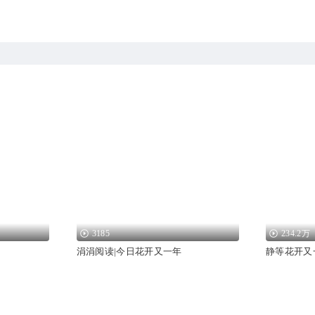
3185
234.2万
涓涓阅读|今日花开又一年
静等花开又