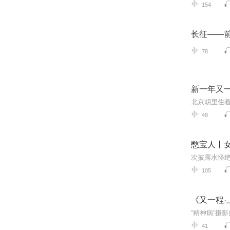
154
长征——
78
新一年又
48
憋宝人丨
105
《又一程·
“精神病”摄
41