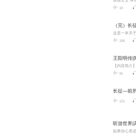
英雄主义 举
10
（完）长
106
王阳明传
91
长征―前
121
听游世界|
如果你心里