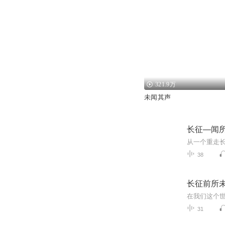
321.9万
未闻其声
长征—闻
从一个重走
38
长征前所
31