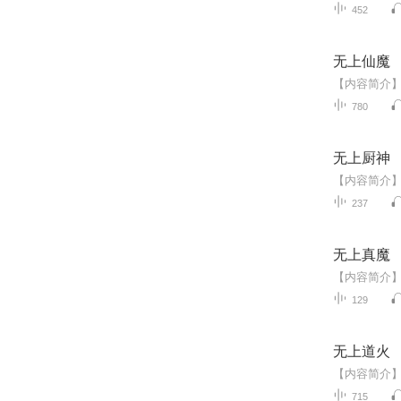
452
无上仙魔
780
无上厨神
237
无上真魔
129
无上道火
715