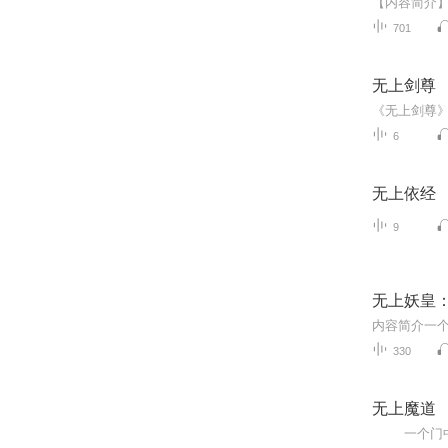
701
无上剑尊
6
无上依经
9
无上妖皇
330
无上魔道