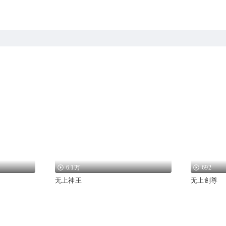
6.1万
692
无上神王
无上剑尊