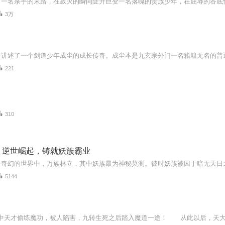
3万
221
310
：逆世崛起，铸就妖族霸业
5144