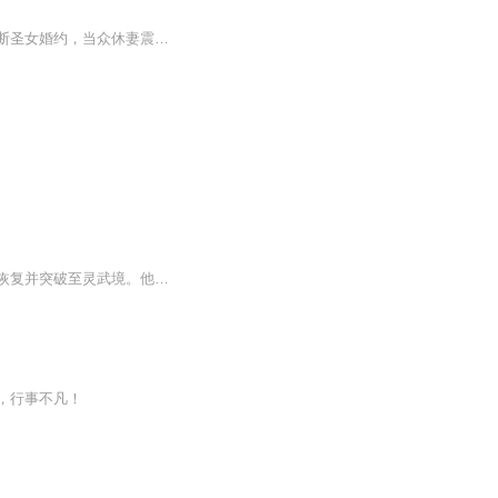
昔日剑道天才沦为家族弃子，修为尽废受尽屈辱！三年后，他携神秘天剑强势归来，一剑斩断圣女婚约，当众休妻震慑全城！身怀上古神兵，觉醒逆天剑体，炼丹、御龙无所不能。且看少年楚凡如何横扫血煞盟，踏破五行道盟，以无上剑道，问鼎苍穹之巅！
楚凡作为楚家弃子，三年前因重伤被家族抛弃，实则发现体内皇极天剑及剑灵云梦依，修为恢复并突破至灵武境。他返回灵流城欲带母亲袁颖离开，却卷入韩天荷与肖剑的婚礼冲突，揭露韩天荷私毁婚约、楚家无情真相，后与道盟结怨，得知母亲被道盟囚禁。为救母，...
，行事不凡！