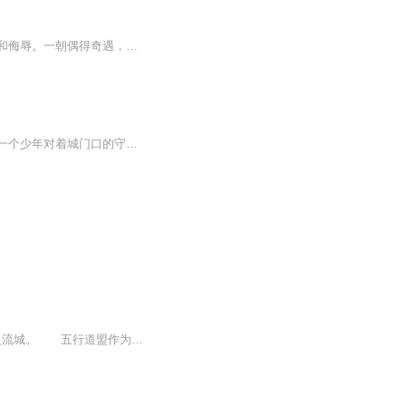
楚家少年天才楚凡，遭人陷害身受重伤无法修炼，被逐出家族，遭受未婚妻退婚，受尽歧视和侮辱。一朝偶得奇遇，逆天改命，从此快意恩仇、一飞冲天。
三年前，楚家向灵流城放出一条消息，曾经的楚家嫡子，灵流城的第一天才楚凡，战死……一个少年对着城门口的守卫出示了自己的身份证明，看着少年背后的一把黑色长剑，守卫只是叮嘱了一声不要闹事便将少年放进成。守卫突然想起少年证件上的名字，忙问问旁边...
韩天荷年仅十六，因觉醒了五行双灵根而被五行道盟守卫道盟圣女，一时间震惊整个灵流城。 五行道盟作为永宁帝国三大宗门之首，是要比同为三大宗门的云灵剑宗和七星阁强的太多，韩家，这一次可谓是一人得道鸡犬升天。 而与韩天荷同婚的肖...