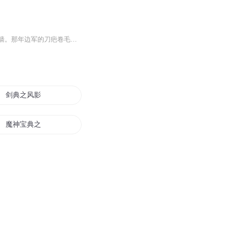
【内容简介】那年浮屠寺的赤脚和尚一指断山成永河。那年耍剑的先生手持草芥碎了万垒城墙。那年边军的刀疤卷毛驰骋沙场一路尘土飞扬。那年倒骑马的色痞活色生香。酒馆之中喧闹非常，说书先生格外繁忙。在很多年后，有个少年‘哧溜哧溜’的吃着麻辣片汤，听...
剑典之风影传说
魔神宝典之魔神同修
万古十典
经典歌王
神经宝典