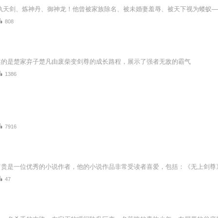
808
述的是楚家弃子楚凡由废柴变剑尊的成长路程，展示了强者无敌的霸气
1386
7916
47