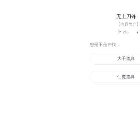
无上刀锋
246
您是不是在找：
大千道典
仙魔道典
典当之神
心典世记
仙魔宝典