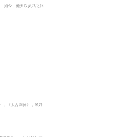
“弃子归来，执天剑、炼神丹、御神龙！他曾被家族除名、被未婚妻羞辱、被天下视为蝼蚁——如今，他要以灵武之躯，斩真武、破道盟、逆天命！从陨幽谷底到八宝玲珑塔，从血煞盟追杀到仙宫考核，这一剑，不只为复仇，更为——‘我要这天，再遮不住我眼！’”
王权富贵要富贵是一位优秀的小说作者，他的小说作品非常受读者喜爱，包括：《无上剑尊》，《太古剑神》，等好看的小说作品， 王权富贵要富贵所写的小说题材独具匠心，如行云流水，徜徉恣肆，处处真知灼见，字字珠玑。 ...