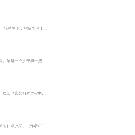
【内容简介】人体有大药，可以成大道，九死求一生，九转无上法！【作者/主播简介】作者：骑猪南下，网络小说作家。主播：华播之声【购买须知】1、部分集数可免费试听，具体以专辑播放页为准。2、版权归原作者所有，严禁翻录成任何形式，严禁在任何第三方平...
【内容简介】一把残剑，斩落诸天星辰；一卷古画，埋葬阴阳轮回；一块残碑，镇压万古神魔。这是一个少年和一把菜刀的故事；这是一个我命由我不由天的故事；这是一个无上强者崛起于微末的故事。【作者/主播】作者：三只老虎主播：声画联盟【购买须知】1、本...
【内容简介】一个生活在现代，读古圣贤之书，养浩然之气，追求内心世界的现代少年，在一次回老家祭祖的过程中，遇到传说中的豺狼拜月，无意闯入其中，进入到了另一个陌生的世界。 在这个世界中，少年发现许多与现代世界的神话传说息息相关的秘密——这是一...
【内容简介】炼体成神，炼气为仙。道火在手，仙神双修，成就无上玄法。这是一部波澜壮阔的仙路演义。【作者/主播简介】作者：戏水金鱼，网络小说作家。主播：易V剑。【购买须知】1、本作品为付费有声书，前102集为免费试听，购买成功后，即可收听，可下载...