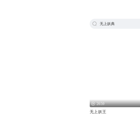
无上妖典
2659
无上妖王