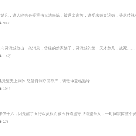
9098
1.4万
凡觉醒无上剑体 怒斩肖剑夺回尊严，斩乾坤登临巅峰
1044
1万