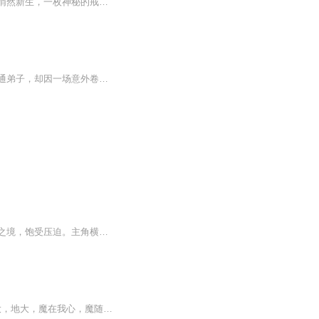
【内容简介】一名杀手的末路，在寂灭的瞬间陡升巨变一名落魄的贵族少年，在屈辱的谷底悄然新生，一枚神秘的戒指，自此开启了他源自灵魂深处的禁忌血脉！ 传承麒麟血脉，掌握火神领域，世间万物皆为灰烬 拥有青龙血脉，掌握风神领域，九天之上叱咤无双 妖孽...
《无上剑尊》讲述了一个剑道少年成尘的成长传奇。成尘本是九玄宗外门一名籍籍无名的普通弟子，却因一场意外卷入了宗门圣女韩灵儿与世家公子苏云杰的婚约风波。当众羞辱、生死赌斗、宗门驱逐——成尘在绝境中觉醒剑道天赋，以元剑境之姿逆袭斩杀强敌，从此...
内容简介一个奇幻的世界中，万族林立，其中妖族最为神秘莫测。彼时妖族被囚于暗无天日之境，饱受压迫。主角横空出世，以不屈之姿，唤醒万妖灵智。法宝现世、秘境开启，带领群妖突破枷锁，与诸强逐鹿天下，终铸妖族无上霸业 。
一个门中天才偷练魔功，被人陷害，九转生死之后踏入魔道一途！ 从此以后，天大，地大，魔在我心，魔随我意，踏着漫天仙佛的尸体，成就无上魔道！ 亿万生灵，百万神魔，红颜枯骨….. 开启一段轮回生死之谜