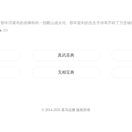
3万
真武圣典
无相宝典
万世大典
真神典当系统
© 2014-
2026
喜马拉雅 版权所有
魔星圣典