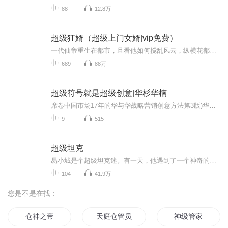
88
12.8万
超级狂婿（超级上门女婿|vip免费）
一代仙帝重生在都市，且看他如何搅乱风云，纵横花都，重登巅峰！……作者简介：一梦知秋主播简介：古四北毕业于吉林师范大学，进修于中国传媒大学播音员专业培训，普通话一级乙等，曾任央视配音员、市级电视台新闻主播，声音浑厚富有磁性，风格稳健，叔音...
689
88万
超级符号就是超级创意|华杉华楠
席卷中国市场17年的华与华战略营销创意方法第3版)华杉华楠著电子商务技术企业经营与管理书籍
9
515
超级坦克
易小城是个超级坦克迷。有一天，他遇到了一个神奇的伙伴，一辆可以进化的虎式坦克！他不仅可以变大缩小，还能复活别的坦克，比如让时间静止的T34坦克，能够制造幻影的谢尔曼坦克，精彩的冒险故事也由此展开！进入折纸城堡，勇斗大恶龙，拯救公主！面对飞机...
104
41.9万
您是不是在找：
仓神之帝
天庭仓管员
神级管家