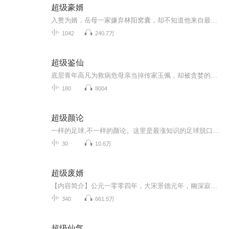
超级豪婿
入赘为婿，岳母一家嫌弃林阳窝囊，却不知道他来自最顶级的豪门，各国首富见了都得躬身行礼，喊一声：大少爷！
1042
240.7万
超级鉴仙
底层青年高凡为救病危母亲当掉传家玉佩，却被贪婪的当铺老板毁玉辱打。命悬一线时，玉佩碎片入体，竟赋予他窥穿古物玄机的神技！身负透视异能，他从泥泞崛起，搅动豪门拍卖风云，昔日蝼蚁已成鉴宝鬼才。眼辨乾坤的他笑傲群雄，却不知黑玉之谜竟系母亲生死...
180
8004
超级颜论
一样的足球,不一样的颜论。这里是最涨知识的足球脱口秀《超级颜论》，每周五上午11点颜强将坐阵主场与你聊聊最新最热的足球话题！
30
10.6万
超级废婿
【内容简介】公元一零零四年，大宋景德元年，幽深寂静的皇宫御医房内。年轻的首席御医叶健，在布满灰尘的旮旯角落里，翻出一本竹简书籍。“呼……”叶健把灰尘吹掉，露出几个很古老的文字，上古丹草经。他小心翼翼的翻开竹简，里面记载着各种神奇草药以及...
340
661.5万
超级仙气