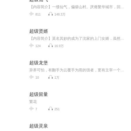
【内容简介】一缕仙气，偏僻山村。厌倦繁华城市，回归恬静庄园，种田养殖，救死扶伤。我是顾仁，在红尘尽头等你休憩。咱们喝杯酒，品杯茶，天南地北。【作者/主播简介】作者：格子里的阳光，网络小说作家。主播：鼎峰Radio。【购买须知】1、本作品为付费有...
811
148.3万
超级贤婿
【内容简介】莫名其妙的成为了沈家的上门女婿，虽然是个冒牌的，可咱也是个“贤”良淑德的好女婿，诗词歌赋样样精通......人无耻则无敌！当然，同时作为皇帝老头儿的女婿，深表压力！咱作为穿越人士，无亲无故，当然要立志当个好贤婿！【作者/主播简介】作...
124
16.9万
超级龙堡
异界可怕，有翻手为云覆手为雨的强者，更有主宰一个世界的神，甚至有留存万古的无上势力，稍有不慎就会落个身死道消的下场。那又如何？ 曾经的统治者，就算是到了异界，那也是站在食物链顶端的，不会因为地区而有所改变！
10
1万
超级留量
繁花
7
251
超级灵泉