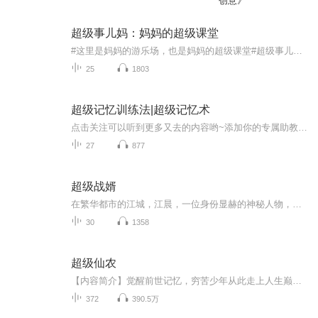
创意》
超级事儿妈：妈妈的超级课堂
#这里是妈妈的游乐场，也是妈妈的超级课堂#超级事儿妈-女孩成长专题攻略 1月6日 每周两更#欢迎在节目下方进行留言，不管是疑惑，还是求约，小白马都会向你抛出橄榄枝哦！！...
25
1803
超级记忆训练法|超级记忆术
点击关注可以听到更多又去的内容哟~添加你的专属助教老师徽信：198 5097 229备注：“喜马拉雅” 可以获得更多的系统的提升记忆力课程，还可以获得一对一在线免费咨询，还有更多公益直播课程等你参加哦~后悔没早知道这种方法！读一遍就能记住一首诗的学习方法！高效学习法、超级记忆力训练、记忆宫殿、快速记忆法!快速记忆法，遵循"人类左右脑机能分担论"，把人的左脑的逻辑思维与右脑的形象思维相结合，把人的注意力、想象力、记忆力、创造力和自信心，转化为强大的学习动力。要想东西记得牢...
27
877
超级战婿
在繁华都市的江城，江晨，一位身份显赫的神秘人物，怀揣着未知的目的，踏入这片充满机遇与挑战的土地。他与苏家二小姐苏雨洛的相遇，如同一场命运的安排，却也是一场波澜壮阔的冒险的开端。苏家遭遇前所未有的经济危机，为了挽救家族的命运，他们被迫寻求...
30
1358
超级仙农
【内容简介】觉醒前世记忆，穷苦少年从此走上人生巅峰。种菜炼药、治病救人、开农庄做庄主……当混血校花、霸道警花、性感女老师、温柔小姐姐、软萌小厨娘、影视歌三栖小花旦环绕时，洛尘懵了。你们……你们不能这样……我可不是普通的小农民，我是，超级...
372
390.5万