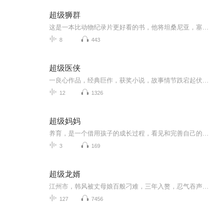
超级狮群
这是一本比动物纪录片更好看的书，他将坦桑尼亚，塞伦盖蒂大草原上的狮群带入了我们的视野，作者笔下的狮子，或英俊潇洒、或狂野傲慢、或柔情有爱、或懒懒散散，但他们汇聚成群时，便都遵循着尸群的不二法则，肩负起各自的责任，不定时何地冲锋，抓不到猎...
8
443
超级医侠
一良心作品，经典巨作，获奖小说，故事情节跌宕起伏，转折紧扣人心弦。请大家多多支持，电动提建议，我们将推出更多的优秀作品，满足您的耳朵，震撼您的心灵。一良心作品，经典巨作，获奖小说，故事情节跌宕起伏，转折紧扣人心弦。请大家多多支持，电动提建议，我们将推出更多的优秀作品，满足您的耳朵，震撼您的心灵。
12
1326
超级妈妈
养育，是一个借用孩子的成长过程，看见和完善自己的过程成为妈妈，也可以成为更好的自己这里是超级妈妈我们专注于新手妈妈成长、兼顾养育和个人探索、分享养育的一手经验和有趣故事、也结实志同道合的超级妈妈们
3
169
超级龙婿
江州市，韩风被丈母娘百般刁难，三年入赘，忍气吞声。他是龙门少主，却因磨练心性，被禁用势力资源。在秦氏集团，他目睹妻子秦沐雪被秦坤羞辱，却只能默默忍受。但当秦坤陷害秦沐雪，韩风决定反击。他凭借神秘背景，让赵德海当场打脸秦坤，为妻子正名。然...
127
7456