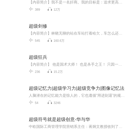
【内容简介】我不是一名奸商。我的目标是：追求更高质量的健康生活！因为一场意外，安良获得了一个成长型空间，空间内拥有一口神奇的灵泉，从而致力于有机农业、餐饮业与旅游业的综合发展。安良不是一名奸商，真的！【作者/主播】作者：青幕山，网络小说作...
389
12万
超级剑修
【内容简介】林晓无聊的站在车站打着哈欠，车怎么还不来。昨晚看小说看的太晚了，以后一定要注意。车来了，车门打开。恍惚的林晓走了上去。“姓名？”一个声音问道。“林晓。”“愿望？”“我想穿越到一个修真的世界去。”受昨晚小说的影响，林晓毫不犹豫...
545
160.6万
超级狂兵
【内容简介】 他是国术大师！ 也是杀手之王！ 只因一个任务，悄然回归。 【作者/主播】作者：洪荒大虾米主播：鑫明有声【购买须知】1、本作品为付费有声书，前46集为免费试听，购买成功后，即可收听，可下载重复收听。2、版权归原作者所有，严禁翻录成任...
236
15.2万
超级记忆力|超级学习力|超级竞争力|图像记忆法
人脑潜在的记忆能力是惊人的，它也遵循“用进刻退”的规律，只要掌握了科学的记忆规律和方法，每个人都能拥有超级记忆力。本书详尽系统地讲述了记忆的工作原理、影响记忆的因素、记忆力的评估、提高记忆力的方法和技巧、科学正确的生活方式和习惯等重要内容，从理论知识到实践方法，从原理分析到测试练习，由浅入深，循序渐进地引领读者了解记忆、提高记忆。本书包含记忆研究领域的最新发现、提高记忆力的思维游戏，以及完善的、全新的和容易理解掌握的记忆理念和记忆方法，帮助你快速拥...
54
3246
超级符号就是超级创意-华与华
中欧国际工商管理学院营销系主任：蒋炯文教授收到了新书的书稿，在扫了一眼本书目录后，眼前一亮，便情不自禁地研读起来，一鼓作气读罢，有种惊鸿一瞥、欲罢不能的感觉，受此触动也就愿意就此话题说上几句，和读者以及业内人士分享，谈些心得以作讨论。国...