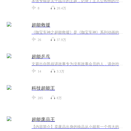
本张专辑是关于战斗的主题，记录了主人公和他的小伙伴一起冒险成长的经历～我是一个热爱冒险、热爱军事的小男生，欢迎加入我的战队！
8
20.4万
超能救援
《咖宝车神之超能救援》是《咖宝车神》系列动画的新作，预计于2026年4月上线，以全新的救援主题为核心，剧情更扣人心弦。 新增反派角色，带来更多幽默风趣的冒险故事。推出新咖宝“超活神兵”，擅长魔法技能，能与暴风重装巨人合体为全新王牌咖宝“加农暴...
26
37.9万
超能乒乓
文篇出自凯叔讲故事专为没有故事会员的人，请勿抄袭！！！
14
3.3万
科技超能王
285
8万
超能废品王
【内容简介】卖废品出身的徐品从小就有一个伟大的梦想：做破烂王，把超级废品站开到外星球上去；拥有了超能系统后，徐品又多了一个理想：开全世界最强大的公司，让全世界的老板都来为我打工。【作者/主播简介】作者：阿凝，网络小说作家。主播：小花电台【...