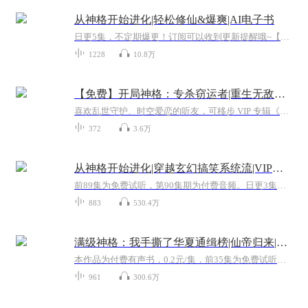
从神格开始进化|轻松修仙&爆爽|AI电子书
日更5集，不定期爆更！订阅可以收到更新提醒哦~【内容简介】：【2020年1月银票大赛参赛作品】季墨穿越而来，变成了一颗神格。信季墨，得永生。不管是刀枪剑戟，坦克飞机，还是斗破的异火秘宝，或者神墓的洪荒大旗，应有尽有，助你无敌。不信者，必遭天谴反...
1228
10.8万
【免费】开局神格：专杀窃运者|重生无敌爽文
喜欢乱世守护、时空爱恋的听友，可移步 VIP 专辑《谁懂啊，摸金校尉混成女帝王》【极致降维碾压】天生神格开局，无等级碾压，斗气、魔法、修真全系通通吊打【双倍反套路重生爽文】天生神格开局，不修仙、只修神！轩辕后人龙傲误入魔法异界被嘲讽废物，九天...
372
3.6万
从神格开始进化|穿越玄幻搞笑系统流|VIP免费
前89集为免费试听，第90集期为付费音频。日更3集，下滑点击图片查看爆更福利详情！【内容简介】季墨穿越而来，变成了一颗神格。从此打怪升级一路进化，成为无人能挡的真正的神。番茄评分9.1，塔读2500w高人气作品！【作者/主播介绍】作者：李别浪，优秀小...
883
530.4万
满级神格：我手撕了华夏通缉榜|仙帝归来|逼我重生吗
本作品为付费有声书，0.2元/集，前35集为免费试听。购买成功后，即可收听，可下载重复收听。【内容简介】他，重生回到穿越前，横扫千军！前世的他本是一个孤儿，幸得一对夫妇收留，过着平凡的生活。不曾想他轮番遭受打击，含恨死去后怀着对前世的不甘与悔...
961
300.6万