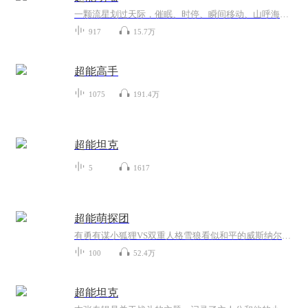
一颗流星划过天际，催眠、时停、瞬间移动、山呼海啸，无数的超能力出现在这个世界上。 但这一次获得觉醒的主角却不是人类，而是猫…… ? 于是无数的猫咪脑海中涌现出一个想法：‘难道我是神？’ 而普通人赵耀，是唯一可以真正掌管这些超能猫的人类。 赵耀：“难道我是神？...
917
15.7万
超能高手
1075
191.4万
超能坦克
5
1617
超能萌探团
有勇有谋小狐狸VS双重人格雪狼看似和平的威斯纳尔岛上，究竟隐藏着什么巨大阴谋？大发明家狐罗玻为什么会失踪了？研究所为什么会着火？IS49又代表着什么？狐萌萌和狼东尼组成的超能萌探团，在成立的那一刻，就肩负着威斯纳尔岛的和平重责，属于超能萌探团...
100
52.4万
超能坦克