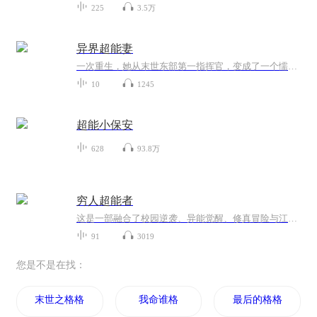
225
3.5万
异界超能妻
一次重生，她从末世东部第一指挥官，变成了一个懦弱无能的豪门小姐。初见，她浑身浴血，冷静交易，以神级操作帮他夺得飙车冠军后潇洒离去。再见，豪门晚宴上，她一脚把想要害她出丑的妹妹揣进了池子里，震惊整个京都贵圈。第三次见她，他眉梢轻挑，“从今天开始，我就是你持证上岗的合法老公了。”奈何插足狗实在太多，只能卖萌卖惨外加利诱。“安安要出国？还愣着干嘛？去买飞机啊！”“要出任务？去，什么枪支火炮，全都给我买最好的！”什么？跟某个异性勾肩搭背？某男：“嘤嘤嘤，你变了，你不爱我了~”她冷眸一...
10
1245
超能小保安
628
93.8万
穷人超能者
这是一部融合了校园逆袭、异能觉醒、修真冒险与江湖恩怨的热血成长故事。出身贫寒的农村少年谢啸天，凭借优异成绩考入全国重点高中夏岩学院，却不料踏入了一个充斥暴力与帮派的黑暗泥沼。食堂拒蛮遭欺凌、被逼跳崖逢奇遇，他误食来自艾尔星球的云霄子，意...
91
3019
您是不是在找：
末世之格格重生
我命谁格
最后的格格