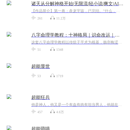
诸天从分解神格开始|无限流|轻小说|爽文|AI专辑
【作品简介】第一卷：盘龙宇宙，已完结。“什么，林雷都大圆满了？”无语望天，抱大腿的想法直接破灭了。第二卷：吞噬星空，已成长至宇宙霸主，正在进行中——诸天爽文流，期待您的观看。【作者简介】古神一号【购买须知】1、本作品为付费有声书，前90集为...
261
11.2万
八字命理学教程：十神格局｜识命改运｜破解人生密码
这套八字命理学教程以传统子平术为根基，抛弃晦涩古文，用生活化案例拆解四柱命理全套知识。从天干地支、五行生克、八字排盘基础讲起，逐层详解十神、格局、刑冲合害、大运流年核心理论，覆盖事业财运、婚姻感情、人际贵人等大众最关心的命理问题。教程避...
51
1348
超能显世
53
1719
超能狂兵
他是神人，他又是一个有血有肉有担当男人，他就在我们身边。
457
4.6万
超能萌喵