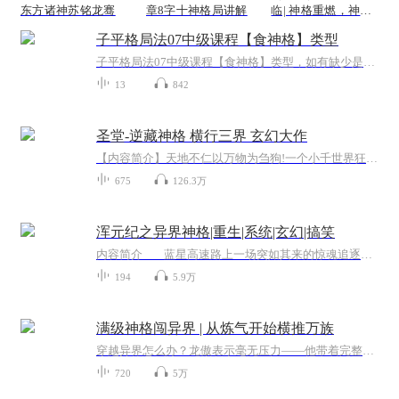
东方诸神苏铭龙骞
章8字十神格局讲解
临| 神格重燃，神王
再临统万域
子平格局法07中级课程【食神格】类型
子平格局法07中级课程【食神格】类型，如有缺少是官方系统删除，后期发现会补上，记得收藏关注
13
842
圣堂-逆藏神格 横行三界 玄幻大作
【内容简介】天地不仁以万物为刍狗!一个小千世界狂热迷恋修行的少年获得大千世界半神的神格，人生从这一刻改变，跳出法则之外，逆天顺天，尽在掌握！拥有五行体，逆藏神格，横行三界，有热血有妹纸！跳出法则之外，逆天顺天，尽在掌握！骷髅精灵不能说的秘...
675
126.3万
浑元纪之异界神格|重生|系统|玄幻|搞笑
内容简介 蓝星高速路上一场突如其来的惊魂追逐葬送了他的性命，惊天发现自己离奇穿越，附身在一个叫林焕的少年身上，并且同时拥有了无敌的系统做帮衬。 在无意中获得了一块奇怪的石头，它又会给林焕带来那些机遇与变故呢？ 他能否在新的世界大...
194
5.9万
满级神格闯异界 | 从炼气开始横推万族
穿越异界怎么办？龙傲表示毫无压力——他带着完整神格来的！虽然修为被迫从炼气期重开，但神识是神级、功法是神级、见识还是神级。当异界天才们为了一本地阶功法打破头时，他随手拿出神级修炼指南；当法神苦恼禁咒难学，他现场修改魔法符文使其威力暴涨。...
720
5万