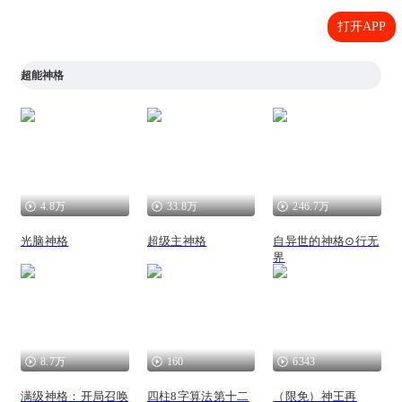
打开APP
超能神格
4.8万
33.8万
246.7万
光脑神格
超级主神格
自异世的神格⊙行无
界
8.7万
160
6343
满级神格：开局召唤
四柱8字算法第十二
（限免）神王再