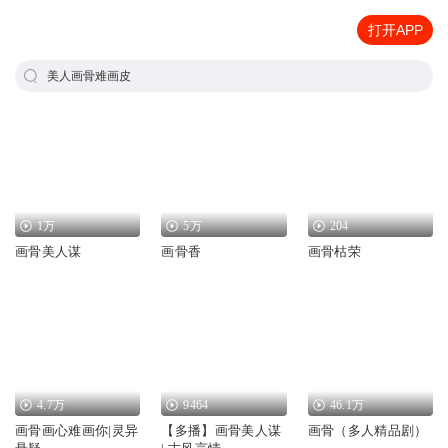
打开APP
美人画骨难画皮
1万
5万
204
画骨美人谋
画骨香
画骨枯荣
4.7万
9464
46.1万
画骨画心难画你|灵异
【多播】画骨美人谋
画骨（多人精品剧）