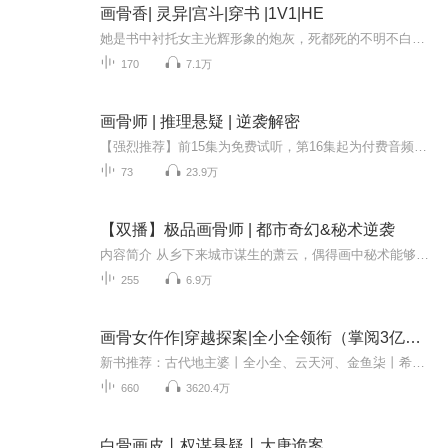
画骨香| 灵异|宫斗|穿书 |1V1|HE
她是书中衬托女主光辉形象的炮灰，死都死的不明不白。万万没想到，穿越而来就成了这个炮灰，还直接一尸两命魂归天外！渣男害她成了厉鬼，亲妹占了她的位置，未出生的孩子只有怨气消散才能转世投胎。为了亲子，也为了自己，她用灵魂向万鬼之王换来画皮一张...
170
7.1万
画骨师 | 推理悬疑 | 逆袭解密
【强烈推荐】前15集为免费试听，第16集起为付费音频，0.15元/集，会员免费收听；日更2集，不定时爆更，多多评论订阅可加更哦【简介】萧遥六年磨出画骨绝技，一支画笔活死人白骨，一点丹青彰天道人心，一本画本搅动朝野风云，最终成就画骨师威名。
73
23.9万
【双播】极品画骨师 | 都市奇幻&秘术逆袭
内容简介 从乡下来城市谋生的萧云，偶得画中秘术能够逆天改命，专门替美女画骨治病，帮贵妇重获宠爱，妙手回春之际俘获众多美人心。看不尽的盛世桃花，画不完的美人风骨，且看这妖孽如何玩转都市，开创出一片艳丽事业：跨海征东，收伏岛国各种美女；笑傲...
255
6.9万
画骨女仵作|穿越探案|全小全领衔（掌阅3亿人气）
新书推荐：古代地主婆丨全小全、云天河、金鱼柒丨希行原著（点我收听）【内容介绍】21世纪，她是考古界赫赫有名的宠儿。一朝穿越，成了锦江纪家那本该活活饿死的三小姐。爹不疼，遭嫌弃，小小身子骨天生营养不良！于是，她重操旧业，为赚银子吃饱饭，专门...
660
3620.4万
白骨画皮丨权谋悬疑丨大唐诡案