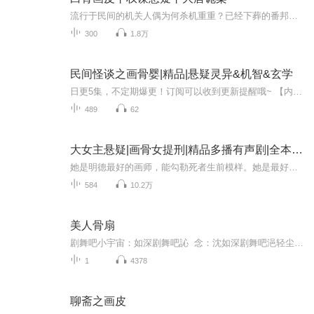
流行于民间的机关人偶为何杀机重重？已经下葬的番邦大将尸骨缘何倒挂玄武门？【更新时间】每天8点更新！首发100集，日更5集！【内容简介】开元盛世的阴影里，无名白骨引发惊天迷案。大理寺卿唐玄伊联手骨博士沈念七，深入匪夷所思的连环诡局。流行民间的机...
300
1.8万
民间怪谈之画骨婴|精品|悬疑灵异&机智&玄学
日更5集，不定期爆更！订阅可以收到更新提醒哦~ 【内容简介】 在诡谲的阴阳世界，陈灵，一位技艺高超的阴阳师，与林茜茜，林家的千金，携手踏上了一场生死未卜的冒险之旅。林茜茜，本是家族的希望，却遭受着未知势力的暗算，生命危在旦夕。她带着祖传的古...
489
62
大女主悬疑|画骨女提刑|精品多播有声剧|全本免费
她是明德最好的画师，能勾勒死者生前模样。她是最好的忤作，经过她手的尸体，从不遗留任何线索。她是最好的先生，疑难杂案从不放过。但凡有冤案的地方，总能看到她的身影。这世上活人会说谎，而尸体却不会骗人。所有活人说过的谎言，她会让尸体说出真相。...
584
10.2万
美人骨扇
剧舞吧小宇宙：如深剧舞吧訫 念：沈如深剧舞吧浥轻尘：丫鬟 深母剧舞吧雅 居：楚少衡...
1
4378
聊斋之画皮