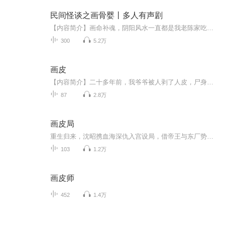
民间怪谈之画骨婴丨多人有声剧
【内容简介】画命补魂，阴阳风水一直都是我老陈家吃饭的手艺活。我记得那天是子午年鬼月十四，字丑兮满月的夜半，也是人们所说的鬼月七。我的爷爷刚过世没几天，今晚是他老爷子的头七，所以我守着灵堂前想为他老人家多烧些纸钱。三更天，有个女人突然过来...
300
5.2万
画皮
【内容简介】二十多年前，我爷爷被人剥了人皮，尸身下落不明爷爷三年冥诞那天，我爸不辞而别二十年后，一个自称是我大哥的人送来我爸的手信自此，将我引进了画皮人的残酷世界评书大师单田芳先生记名弟子，为您倾情演播，欢迎订阅【作者/主播】作者：丙丁火...
87
2.8万
画皮局
重生归来，沈昭携血海深仇入宫设局，借帝王与东厂势力搅动风云，星月演播带你走进杀机四伏的权谋复仇之路！
103
1.2万
画皮师
452
1.4万