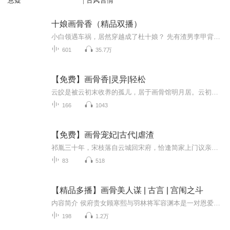
悬疑
| 古风言情
十娘画骨香（精品双播）
小白领遇车祸，居然穿越成了杜十娘？ 先有渣男李甲背信弃义，后有南方富贾欲图不轨，难道这是逼死人的节奏? 不过坐以待毙绝向来不是伦家的风格，直接抱珠宝匣子闪身走人，顺便黑下渣男负心汉，再抢了他们值钱的生意。 身份洗白白，踏入商道，让这辈子都不...
601
35.7万
【免费】画骨香|灵异|轻松
云皎是被云初末收养的孤儿，居于画骨馆明月居。云初末病后明月居三年未营业，生活拮据。一日，幽冥魔君银时月只剩一缕魂魄前来，云初末接下生意。云皎周旋于云初末与银时月之间，后续故事充满奇幻与未知。
166
1043
【免费】画骨宠妃|古代|虐渣
祁胤三十年，宋枝落自云城回宋府，恰逢简家上门议亲。她为退婚，巧用假血装病。宋枝落心中还念着三年前许下承诺的周时昱。她与简家婚约何去何从，又能否等到周时昱？
83
518
【精品多播】画骨美人谋 | 古言 | 宫闱之斗
内容简介 侯府贵女顾寒熙与羽林将军容渊本是一对恩爱夫妻，谁知少帝凯觎顾寒熙美貌，为得到她，构陷容渊谋逆，以罪证胁迫顾寒熙。为救容渊，顾寒熙只能假意绝情与容渊和离，容渊不知内情对顾寒熙失望 愤恨。顾寒熙被迫入宫后，一切都不受控制，各方势力想...
198
1.2万