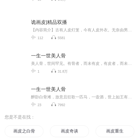
诡画皮|精品双播
【内容简介】古有人皮灯笼，今有人皮外衣。无奈由男变女，阴谋不断来袭。披上人皮衣，没入黑暗里；半生诡谲事，笑泪随他去。【作者/主播】作者：风兮重楼主播：智音阁【购买须知】1、本作品为付费有声书，前22集为免费试听，购买成功后，即可收听，可下载...
112
5581
一生一世美人骨
美人骨，世间罕见。有骨者，而未有皮，有皮者，而未有骨。世人大多眼孔浅显，只见皮相，未见骨相。如果在现在这个社会里，有个人，带着两世的记忆，深爱着你。多幸福。时宜对周生辰就是如此。而他，早已忘记她。时宜这辈子做过最出格的一件事，就是在机场...
1
31.8万
一生一世美人骨
醉卧白骨滩，放意且狂歌一匹马，一壶酒，世上如王有几人？穿书周生如故。
23
7992
您是不是在找：
画皮之白骨新娘
画皮奇谈
画皮重生