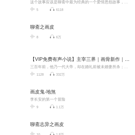
这个故事应该是聊斋中最为经典的一个爱情恩怨故事，真正诠释出鬼神论中的真情意义，已经被翻拍成许多电影，敬请收听。
5
6118
聊斋之画皮
8
6万
【VIP免费有声小说】主宰三界｜画骨新作｜逆天重生
三百年前，他乃一代大帝，却在婚礼前被未婚妻所杀；三百年后，他逆天重生，修禁忌神功，造逆天神脉，扫八荒六合，神挡杀神，佛挡杀佛，本是逆天之人，何必遵循天道！这一世战个痛快！这一世随心所欲！这一世主宰三界！【作者介绍】酒中酒霸，书山中文网玄...
1128
332万
画皮鬼-地煞
李长安的第一个冒险
9
1.1万
聊斋志异之画皮
10
1.8万