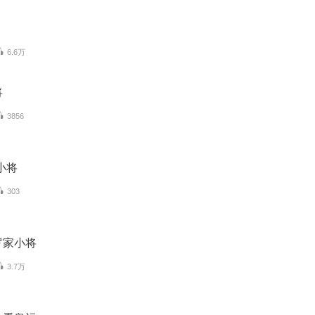
6.6万
将
3856
小将
303
罗家小将
3.7万