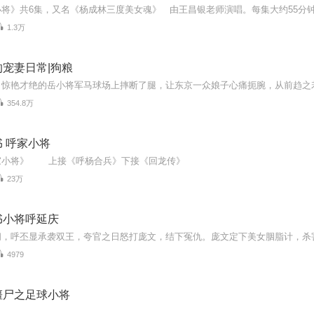
1.3万
宠妻日常|狗粮
354.8万
 呼家小将
23万
书小将呼延庆
4979
僵尸之足球小将