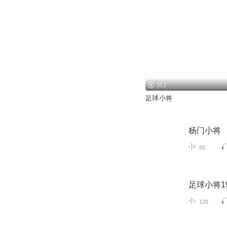
312
足球小将
杨门小将
80
足球小将19
128