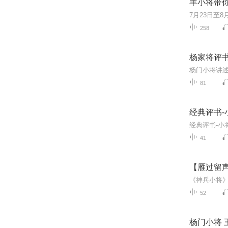
羊小将带
258
杨家将评书
81
经典评书-
经典评书-小
41
【雁过留
52
杨门小将 