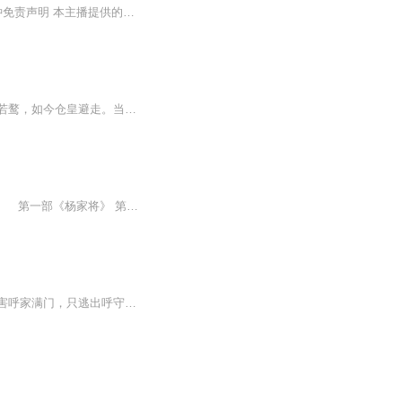
琴书《杨门小将》共6集，又名《杨成林三度美女魂》 由王昌银老师演唱。每集大约55分钟免责声明 本主播提供的戏曲资源收集于互联网和朋友赠送，仅供欣赏，学习交流，如存在版权问题或侵犯您的利益请通知我们，将立即给予删除推荐书目·《无艳春秋》（丁舞 王道兰演唱）《秦始皇兵吞六国》（惠中刚，王媚，王作迎，王道兰演唱）更多琴书大鼓书，琴鼓联台等唱片，音频，视频戏曲大全内容请联系我们
【内容简介】惊艳才绝的岳小将军马球场上摔断了腿，让东京一众娘子心痛扼腕，从前趋之若鹜，如今仓皇避走。当今圣人看不下去了！堂堂武安侯家嫡出的郎君，哪怕断腿残废也不该如此被嫌弃，于是大笔一挥，将礼部尚书家的嫡女余山亭赐与岳小将军为妻。全东京...
扬琴戏《呼家小将》 上接《呼杨合兵》下接《回龙传》 第一部《杨家将》 第二部《呼家将》 第三部《呼杨合兵》 第四部《呼家小将》 第五部《回龙传》 下接 回龙传42集 之一《大闹汴梁城》之二《锤震呼延庆》之三《父子情长》之四《群虎救驾》之五《仁宗驾崩》之六《王华登基》之七《王华杀子》扬琴戏《呼家小将》惠中刚 王媚 王作迎演唱共7部46集 ...
北宋仁宗年间，呼丕显承袭双王，夸官之日怒打庞文，结下冤仇。庞文定下美女胭脂计，杀害呼家满门，只逃出呼守用，呼守信。呼守用大王庄招亲，生下呼延庆，才引出，呼延庆三上肉丘坟，云梦山学艺，大闹东京，火烧卞梁，相国寺打擂，力劈和尚欧子英。挂帅征...