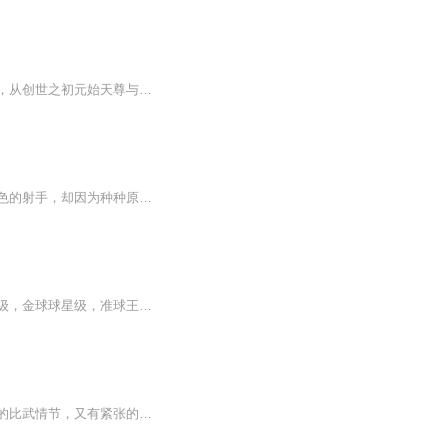
神兵玄奇》是香港武侠漫画宗师黄玉郎所着的畅销之作。《神兵玄奇》系列的时间跨度极长，从创世之初元始天尊与元祖天魔的大战，到《神兵玄奇F二战篇》，应该已有几十亿年之久了。最初的《神兵玄奇》1，2部历史背景为五胡十六国时期（南北朝），讲述十大天神兵与十大天魔兵降临人世，神兵传人与魔兵传人因神兵与魔兵而产生的爱恨情仇，展现了主人公，一代武林神话南宫问天，从父母双亡的小伙头到成为灭魔救世的武林传奇的故事
【内容简介】当球员时，他拖着先天性肺功能不全的半残之躯，成为了中国足球历史上最出色的射手，却因为种种原因而始终报国无门......当教练后，他带领国足打出了史上最高的正赛胜率，却被无良媒体抹黑为“热身赛之王”；以不可思议的3：0打破了32年不胜韩...
【作品介绍】当足球天赋以卡片的形式存储起来蓝色的、紫色的、红色的、金色的普通球星级，金球球星级，准球王级，球王级贝克汉姆的圆月弯刀，杰拉德的远射高手，巴乔的忧郁王子，卡卡的大步流星一切应有尽有，尽在其中【作者介绍】小白免大能猫【购买须知...
这套《岳家小将》连环画，主要描绘岳家军的英雄小将们，富有传奇色彩的故事。既有精彩的比武情节，又有紧张的战斗场面。故事波澜迭起，曲折感人，自始至终贯穿着民族正气，爱国激情。全套共计十四册。