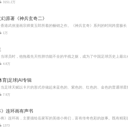
3151.2万
玄幻原著《神兵玄奇二》
1万
主
4.8万
育|足球|AI专辑
7.9万
将》连环画有声书
1373