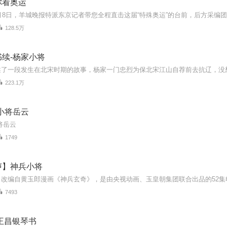
你看奥运
128.5万
续-杨家小将
223.1万
小将岳云
将岳云
1749
声】神兵小将
7493
王昌银琴书