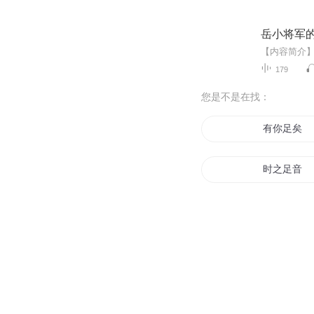
岳小将军的
179
您是不是在找：
有你足矣
时之足音
剑帝的足迹
少年足球时
余生有你足