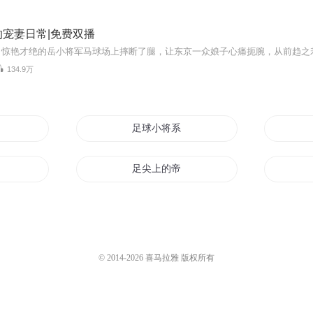
宠妻日常|免费双播
134.9万
足球小将系统
足尖上的帝国
万事从今足
代
重生之异界足球
© 2014-
2026
喜马拉雅 版权所有
矣
爱过就足矣