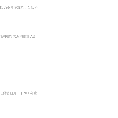
7月23日至8月8日，羊城晚报特派东京记者带您全程直击这届“特殊奥运”的台前，后方采编团队为您深挖幕后，各路资深专家给您详尽解读战略通道和战术门道，VLOG、播客、科普、欢乐梗、互动游戏……有理有趣有料，全媒体360度立体呈现东京奥运会。让我们共同...
杨门小将讲述了一段发生在北宋时期的故事，杨家一门忠烈为保北宋江山自荐前去抗辽，没想到在打仗期间被奸人所陷害，大宋朝敌军来犯想要扫平南唐，保卫大宋国，想找个英雄挂帅，于是招考大帅。故事从此开始。。。杨家一门忠烈为保北宋江山自荐前去抗辽，没...
《神兵小将》改编自黄玉郎漫画《神兵玄奇》，是由央视动画、玉皇朝集团联合出品的52集电视动画片，于2006年出品。该动画片讲述了主角南宫问天与他的伙伴们在正邪斗争中的战胜邪恶力量成为神兵小将的冒险故事。《神兵小将》2007年10月4日在中央电视台少儿频...