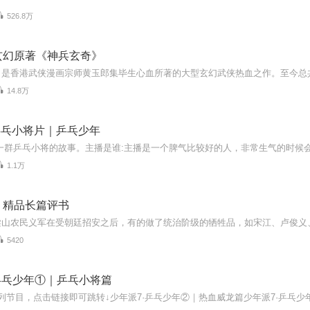
526.8万
玄幻原著《神兵玄奇》
14.8万
乒乓小将片｜乒乓少年
1.1万
｜精品长篇评书
5420
乒乓少年①｜乒乓小将篇