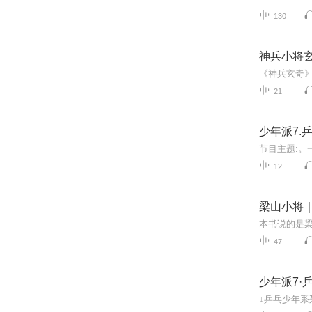
130
神兵小将
21
少年派7.
12
梁山小将
47
少年派7·