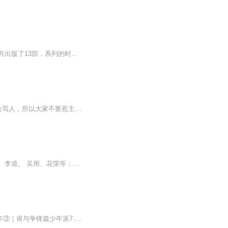
《神兵玄奇》是香港武侠漫画宗师黄玉郎集毕生心血所著的大型玄幻武侠热血之作。至今总共出版了13部，系列的时间跨度极长，从创世之初元始天尊与元祖天魔的大战，到《神兵玄奇F 二战篇》，应该已有几十亿年之久了。其主线剧情《神兵玄奇》1，2部 历史背景为五胡十六国时期（南北朝），讲述十大天神兵与十大天魔兵降临人世，神兵传人与魔兵传人因神兵与魔兵而产生的爱恨情仇，展现了主人公——一代武林神话南宫问天，从一个出身低微的小伙头到成为灭魔救世的武林传奇的故事。
节目主题:。一群乒乓小将的故事。主播是谁:主播是一个脾气比较好的人，非常生气的时候会骂人，所以大家不要惹主播生气。适合谁听:这个专辑适合没有儿童VIP的宝子们听。主播的话:大家如果喜欢主播的故事，记得给主播点关注哦！
本书说的是梁山农民义军在受朝廷招安之后，有的做了统治阶级的牺牲品，如宋江、卢俊义、李逵、 吴用、花荣等；有的在危急关头，明察秋毫，当机立断，远走高飞，如燕青、武松、李俊、童威、童猛、李应、杜兴等；有的则在血与火的教训中重整旗鼓，召集失散了...
↓乒乓少年系列节目，点击链接即可跳转↓少年派7·乒乓少年②｜热血威龙篇少年派7·乒乓少年③｜谁与争锋篇少年派7·乒乓少年④｜顶峰相见篇少年派7·乒乓少年 | 龙虎风云榜（番外篇）少年派7·乒乓少年|怪咖大乱斗（番外篇2）少年派7·乒乓少年⑤｜暗夜破...