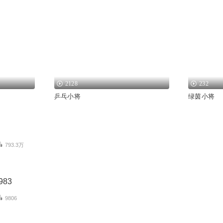
2128
232
乒乓小将
绿茵小将
793.3万
83
9806