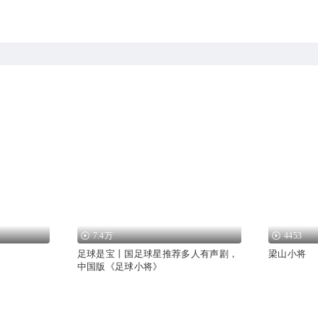
7.4万
4453
足球是宝丨国足球星推荐多人有声剧，
梁山小将
中国版《足球小将》