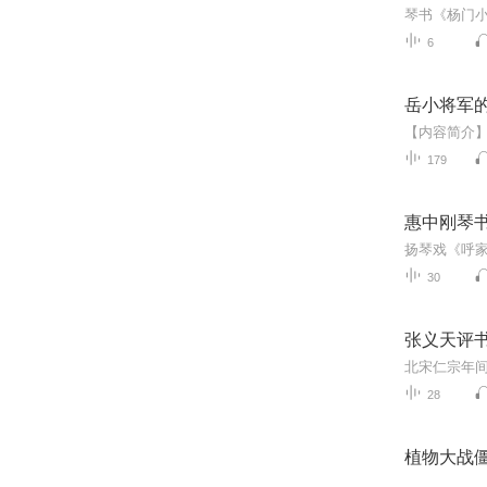
6
岳小将军的
179
惠中刚琴书
30
张义天评
28
植物大战