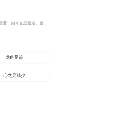
【内容简介】惊艳才绝的岳小将军马球场上摔断了腿，让东京一众娘子心痛扼腕，从前趋之若鹜，如今仓皇避走。当今圣人看不下去了！堂堂武安侯家嫡出的郎君，哪怕断腿残废也不该如此被嫌弃，于是大笔一挥，将礼部尚书家的嫡女余山亭赐与岳小将军为妻。全东京...
龙的足迹
心之足球少年
有家足矣
手足之情
足球至上