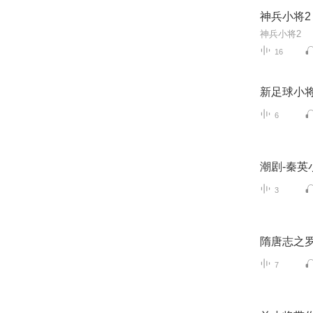
神兵小将2
神兵小将2
16
新足球小
6
潮剧-秦英
3
隋唐志之
7