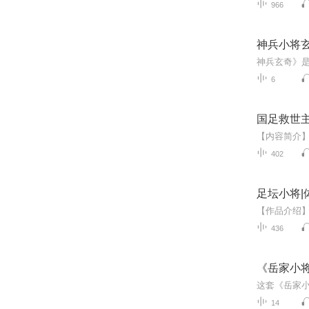
966
神兵小将
6
国足救世
402
足坛小将|体
436
《岳家小
14