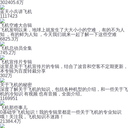
302
405.6万
蓝天小兵讲飞机
111
7423
飞机空难大合辑
飞机发明以来，地球上就发生了大大小小的空难 ，有的不为人
知 ，有的鲜为人知 ，今天我们就来一起了解一下这些空难
68
25.3万
飞机总动员全集
7
45.2万
飞机宣传片专辑
这里是关于飞机宣传片的专辑，结合了波音和空客不定期更新，
本专辑为百度转裁分享
30
2万
关于飞机的秘密
深度了解关于飞机的知识，包括各种机型的介绍，和一些关于飞
机的冷知识 有视频 也有音频，全面介绍。
116
9951
飞机那些事儿
0基础学飞机知识！我的专辑里都是一些关于飞机的专业知识
哦！关注我，飞机知识不迷路！
213
84.4万