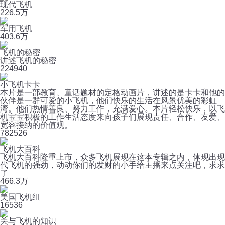
现代飞机
22
6.5万
军用飞机
40
3.6万
飞机的秘密
讲述飞机的秘密
22
4940
小飞机卡卡
本片是一部教育、童话题材的定格动画片，讲述的是卡卡和他的
伙伴是一群可爱的小飞机，他们快乐的生活在风景优美的彩虹
湾。他们热情善良、努力工作，充满爱心。本片轻松快乐，以飞
机宝宝积极的工作生活态度来向孩子们展现责任、合作、友爱、
宽容接纳的价值观。
78
2526
飞机大百科
飞机大百科隆重上市，众多飞机展现在这本专辑之内，体现出现
代飞机的强劲，动动你们的发财的小手给主播来点关注吧，求求
了
46
6.3万
美国飞机组
16
536
关与飞机的知识