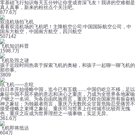
零基础飞行知识每天五分钟让你变成资深飞友！我讲的空难都是
真人真事，新来的粉丝点个关注吧。
87
7.6万
双流机场拍飞机
看看双流机场的飞机吧！主降航空公司:中国国际航空公司，中
国东方航空，中国南方航空，四川航空
50
7142
飞机知识科普
159
8.7万
飞机坠毁之谜
孩子近段时间热衷于探索飞机的奥秘，和孩子一起聊一聊飞机的
那些事。
3
809
纸飞机——左昡
自日本开始侵略中国，迄今已有五载……中国仍屹立不移，足以
象征中国不屈不挠的意志和决心之重庆，乃成为全世界各地家喻
户晓之一名词。为各自由民族而言，重庆乃联合国家所有振奋精
神之象征；为独裁者而言，重庆乃无数民众甘冒危险忍受痛苦不
接受侵略之束缚之象征。重庆可与世界上任何城市比较而无愧
色，重庆之应成为世界理想之一项事物，实足无异。
36
1.6万
飞机即将抵达
60
4万