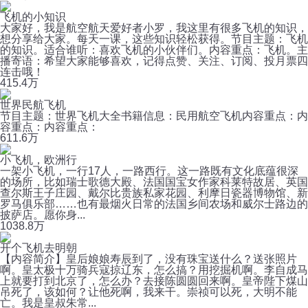
飞机的小知识
大家好，我是航空航天爱好者小罗，我这里有很多飞机的知识，
想分享给大家。每天一课，这些知识轻松获得。节目主题：飞机
的知识。适合谁听：喜欢飞机的小伙伴们。内容重点：飞机。主
播寄语：希望大家能够喜欢，记得点赞、关注、订阅、投月票四
连击哦！
41
5.4万
世界民航飞机
节目主题：世界飞机大全书籍信息：民用航空飞机内容重点：内
容重点：内容重点：
61
1.6万
小飞机，欧洲行
一架小飞机，一行17人，一路西行。这一路既有文化底蕴很深
的场所，比如瑞士歌德大殿、法国国宝女作家科莱特故居、英国
查尔斯王子庄园、戴尔比贵族私家花园、利摩日瓷器博物馆、新
罗马俱乐部……也有最烟火日常的法国乡间农场和威尔士路边的
披萨店。愿你身...
103
8.8万
开个飞机去明朝
【内容简介】皇后娘娘寿辰到了，没有珠宝送什么？送张照片
啊。皇太极十万骑兵寇掠辽东，怎么搞？用挖掘机啊。李自成马
上就要打到北京了，怎么办？去接陈圆圆回来啊。皇帝陛下煤山
吊死了，该如何？让他死啊，我来干。崇祯可以死，大明不能
亡。我是皇叔朱常...