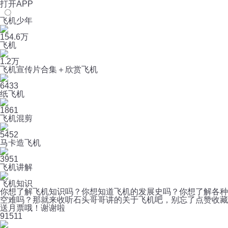
打开APP
飞机少年
154.6万
飞机
1.2万
飞机宣传片合集＋欣赏飞机
6433
纸飞机
1861
飞机混剪
5452
马卡造飞机
3951
飞机讲解
飞机知识
你想了解飞机知识吗？你想知道飞机的发展史吗？你想了解各种
空难吗？那就来收听石头哥哥讲的关于飞机吧，别忘了点赞收藏
送月票哦！谢谢啦
9
1511