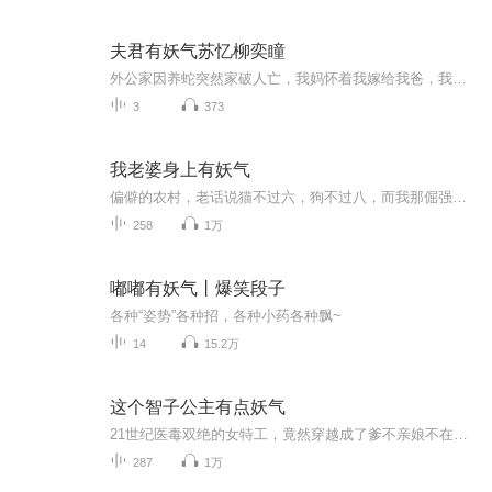
夫君有妖气苏忆柳奕瞳
外公家因养蛇突然家破人亡，我妈怀着我嫁给我爸，我爸好赌成性，为了钱，把我嫁给了一条蛇……1、该专辑免费收听。2、在收听过程中，如想快速阅读小说文字版全集，或者你有其他任何问题，请在微信中搜索公众号【糖果看吧】，关注并回复数字：【7906】，便...
3
373
我老婆身上有妖气
偏僻的农村，老话说猫不过六，狗不过八，而我那倔强如驴的二叔，离家出走多年后竟坐着直升机归来，并带着巨额现金分发给全村。他冷漠疏离的态度和对荒废老宅的执着，让我这个相依为命的侄子感到无比好奇。更奇怪的是，二叔约我在半夜去老宅，却在我进入后...
258
1万
嘟嘟有妖气丨爆笑段子
各种“姿势”各种招，各种小药各种飘~
14
15.2万
这个智子公主有点妖气
21世纪医毒双绝的女特工，竟然穿越成了爹不亲娘不在的废物质子公主！ 最惨的是还是买一送一，顶着个假肚子帮假儿子收了个假爹！ 他桀骜冷清，傲娇腹黑，她机智清绝，纨绔邪魅。 看他们强强联手，手打后妈，脚踹皇室，匡扶江山，执掌天下，称霸九重天！ “...
287
1万