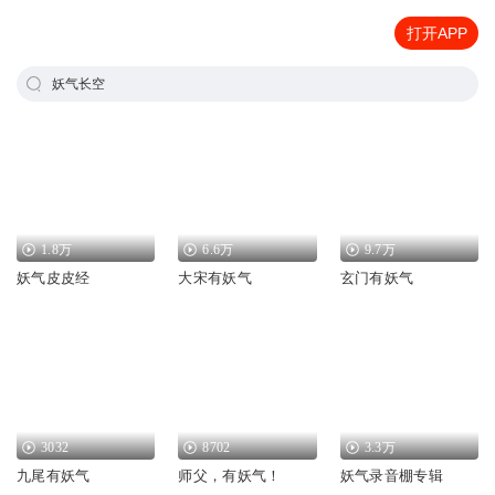
打开APP
妖气长空
1.8万
6.6万
9.7万
妖气皮皮经
大宋有妖气
玄门有妖气
3032
8702
3.3万
九尾有妖气
师父，有妖气！
妖气录音棚专辑