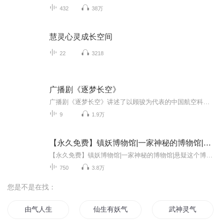
432
38万
慧灵心灵成长空间
22
3218
广播剧《逐梦长空》
广播剧《逐梦长空》讲述了以顾骏为代表的中国航空科研人如何知难而进、百折不挠、甘于寂寞，以一生践行航空报国信念的感人故事。作品生动地展现出中国航空工业从无到有、从小到大、从弱到强所经历的艰辛。
9
1.9万
【永久免费】镇妖博物馆|一家神秘的博物馆|有妖气
【永久免费】镇妖博物馆|一家神秘的博物馆|悬疑这个博物馆有些诡异，但是你必须去查询真相博物馆有妖气1-1998
750
3.8万
您是不是在找：
由气人生
仙生有妖气
武神灵气