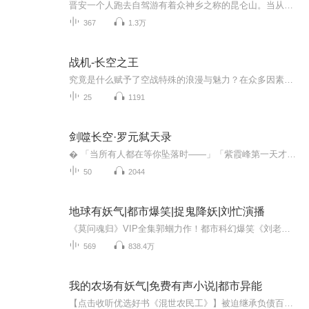
晋安一个人跑去自驾游有着众神乡之称的昆仑山。当从破败中睁眼醒来看着眼前世界。沧海桑田，紫霄枯竭。这个世界有道；有佛；有儒；有江湖；有朝堂；有乡野志怪流传。
367
1.3万
战机-长空之王
究竟是什么赋予了空战特殊的浪漫与魅力？在众多因素之中主要的是那些飞行员的能力，他们所展现的那些素质过人的勇气与判断力，敏锐的直觉与反应能力以及对强大的空中力量的驾驭能力，只有拥有这些能力的人才能驾驶空中之王者，每天3分钟，跟随我的脚步来看...
25
1191
剑噬长空·罗元弑天录
�️ 「当所有人都在等你坠落时——」「紫霞峰第一天才？不过是欺世盗名的笑话！」一场宗门阴谋，撕碎少年剑仙美梦：他背负弑神黑剑，在众目睽睽下沦为守灯罪奴；丹田破碎、灵种湮灭，连青梅竹马也投来鄙夷目光；但谁又能想到——那盏镇压他百日的青铜古灯...
50
2044
地球有妖气|都市爆笑|捉鬼降妖|刘忙演播
《莫问魂归》VIP全集郭蝈力作！都市科幻爆笑《刘老六传奇》经典作品爆笑！免费《临时道长》爆笑接地气！最新《妖孽歪传》！爆笑都市穿越！免费刘忙演播超爆笑小说《地球有妖气》，作客文学都市异能畅销榜前五佳作！版权独家所有，盗版必究！【内容简介】在这个以捉妖师为尊的世界里，能力才是最好的证明。 可是他，只是个灵力低微的菜鸟。 这一天，他获得了最强灵力吸收系统！ 你们有你们的修炼，我能吸收灵力修炼，从此，走上逆袭之路。 最强捉妖师，谁与争锋？【...
569
838.4万
我的农场有妖气|免费有声小说|都市异能
【点击收听优选好书《混世农民工》】被迫继承负债百万的农场，苏雷：“怎么还债……要不去当赘婿？” 还好自己能召唤妖兽。“饕餮，这位先生想减肥，你给帮帮忙？”“狼妖，西方的狼人是不是你亲戚？”“青牛，地耕完了么就偷吃?”“这绿色的是生机，这黑...