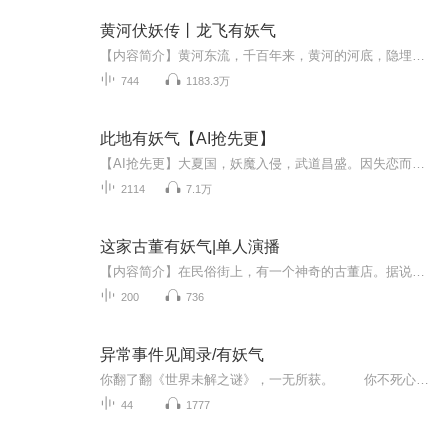
黄河伏妖传丨龙飞有妖气
【内容简介】黄河东流，千百年来，黄河的河底，隐埋了太多不为人知的秘密。这是一个纷乱的年代，平静了无数岁月的黄河，骤然掀起了滔天波澜。奇尸现世，巨棺临河，百妖蠢蠢，血雨腥风。一具从河中出现的女尸，引领着一个叫陈六斤的河滩少年，踏上了艰辛又...
744
1183.3万
此地有妖气【AI抢先更】
【AI抢先更】大夏国，妖魔入侵，武道昌盛。因失恋而开始一段旅行的顾渊，登上了一列火车。他不知道的是，火车的尽头，是深渊。人族第一祭师，请君归墟。【购买须知】1、本作品为付费有声书，购买成功后，即可收听。2、版权归原作者所有，严禁翻录成任何形...
2114
7.1万
这家古董有妖气|单人演播
【内容简介】在民俗街上，有一个神奇的古董店。据说，店里的老板喜收一些奇奇怪怪的古董。比如说刚出土的东西，亦或者有历史的老件……所以，如果你有合适的东西，不妨前去一探。【作者/主播】作者：西宁呀 主播：有请主角儿【购买须知】1、本作品为付费...
200
736
异常事件见闻录/有妖气
你翻了翻《世界未解之谜》，一无所获。 你不死心，在家中搜到一瓶六味地黄丸，成功强化出八颗肾六味地黄丸。 你在路边捡到一块石头，并点石成金。 你两脚泥巴的挖到白萝卜*1，强化出千年人参*1。 你正走在路上，遇到一名老神棍在兜售假武....
44
1777