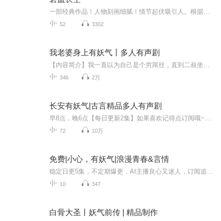
一部经典作品！人物刻画细腻！情节起伏吸引人。根据听众的喜好而精选，声音清晰，感染力强。感情色彩浓厚。。就是对我们的最大支持和厚爱。每天加班很辛苦，您就动动手指支持一下吧！一部经典作品！人物刻画细腻！情节起伏吸引人。根据听众的喜好而精选，声音清晰，感染力强。感情色彩浓厚。。就是对我们的最大支持和厚爱。每天加班很辛苦，您就动动手指支持一下吧！一部经典作品！人物刻画细腻！情节起伏吸引人。根据听众的喜好而精选，声音清晰，感染力强。感情色彩浓厚。。就是对我们的最大支持和厚爱。每天加班很...
52
3302
我老婆身上有妖气丨多人有声剧
【内容简介】我一直以为自己是个穷屌丝，直到二叔坐飞机回来，砸了一千多万……【作者/主播】作者：卓染主播：柳叶刀-沐尘染-空想蒲公英-有声欢欢-大眼睛瞄-灰色的兔兔-点燃的烟-镇海-刁小嘴【购买须知】1、本作品为付费有声书，前35集为免费试听，购买成...
346
2万
长安有妖气|古言精品多人有声剧
早8点，晚6点【每日更新2集】如果喜欢记得点订阅哦~更新就会自动提示。《长安有妖气》是作者段段最新古言力作，由每天读点故事携手优声传媒工作室联合出品。精品多人有声剧精彩奉送，不容错过！内容简介：七年前北海龙王之死给李家带来了灭顶之灾，同时推背图神秘失踪也给人间带来了危急，幸得神秘人解救。 七年后李家唯一幸存的后人李恩归来复仇，遇到青梅竹马的袁珏伤，二人因为同一个目标走到一起，历经磨难后却发现所有的事都是早就设计好的圈套，而他们已经深陷其中，无法脱身……
72
10万
免费|小心，有妖气|浪漫青春&言情
稳定日更5集，不定期爆更，AI主播良心又迷人，订阅追更不迷路！ 【内容简介】 因为可以看到妖怪，沐小妃每天都过得胆战心惊，还经常被同学们认为有精神病。可是有一天她突然发现，当自己靠近转学生李熙元的时候，那些捉弄自己的妖怪就立刻神奇地消失了...
10
347
白骨大圣丨妖气前传 | 精品制作