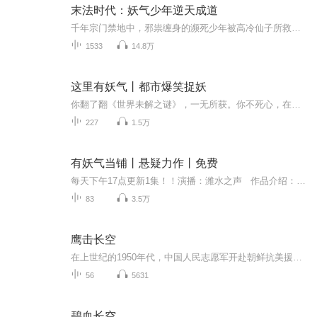
末法时代：妖气少年逆天成道
千年宗门禁地中，邪祟缠身的濒死少年被高冷仙子所救，转眼却被丢入布满禁制的石洞。濒临崩溃之际，他抄起神像砸向封印，漫天金光中竟与上古道祖残魂四目相对。自此，一顶破草笠走天下，半卷麻衣荡红尘。各路仙子捧着法器追赶，魔门妖女甩着骨鞭拦路，连洞...
1533
14.8万
这里有妖气丨都市爆笑捉妖
你翻了翻《世界未解之谜》，一无所获。你不死心，在家中搜到一瓶六味地黄丸，成功强化出八颗肾六味地黄丸。你在路边捡到一块石头，并点石成金。你两脚泥巴的挖到白萝卜*1，强化出千年人参*1。你正走在路上，遇到一名老神棍在兜售假武林秘籍，你空手套白狼...
227
1.5万
有妖气当铺丨悬疑力作丨免费
每天下午17点更新1集！！演播：潍水之声 作品介绍： 穿越小乞丐开局，成了别人家的上门女婿，本以为可以靠吃软饭悠闲度日，没成想上午刚成婚，下午老婆就躺进了棺材里……一张神秘的羊皮经卷。一间晚上也不关门的当铺。欢迎光临，有妖气当铺。...
83
3.5万
鹰击长空
在上世纪的1950年代，中国人民志愿军开赴朝鲜抗美援朝，与以美帝国主义为首的联合国军展开激战。年轻的中国人民志愿军空军是一支刚刚组建的部队，我们的飞行员有的刚出航校，有的只飞行过十数小时。但是，他们不惧敌人，与朝鲜人民军空军英勇并肩作战，顽...
56
5631
碧血长空