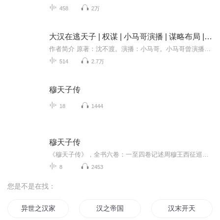
458
2万
大汉在逃天子 | 权谋 | 小马哥演播 | 谋略布局 | 大汉最后的皇帝
作者简介 原著：沈不渡。演播：小马哥。小马哥曾演播过易军和梅姐的《男人本色》、跟这部小说类似的《天下节度》。这都是点播过千万的专辑啊。可惜，可叹，好汉不提当年勇（不提白不提，提了能咋的）。希望各位老哥老姐、老弟老妹们多多支持！！！内容简...
514
2.7万
穆天子传
18
1444
穆天子传
《穆天子传》，全书六卷：一至四卷记述周穆王西征巡游之事，五卷记述周穆王东巡河南诸地之事，六卷记述周穆王在东巡过程中为美人盛姬办理丧葬之事。内容涉及先秦时期各族的分布、迁徙、交流等情况。是西周的历史典籍之一。
8
2453
您是不是在找：
异世之汉家天子
汉之帝国
汉末开天