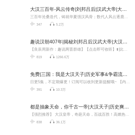
大汉三百年-风云传奇|刘邦吕后|汉武大帝|大汉天子
三百年沧桑迭代，铸就华夏强汉风骨；数代人风云逐鹿，书写王朝传奇华章。本专辑以大汉王朝的兴衰脉络为经纬，串联起从布衣刘邦定鼎天下，到文景之治休养生息，再到汉武大帝开疆拓土的壮阔历程。这里有张骞出使西域的驼铃回响，有卫青霍去病横扫漠北的铁血...
347
5.2万
趣说汉朝407年|揭秘刘邦吕后汉武大帝|大汉天子
【良辰周新作：趣说两晋群雄】【点击即可收听】⬆️|比三国更乱的乱世！司马家族从阴谋诡计中开启百年风云407年大汉王朝，中国历史上最壮阔的篇章之一它反苛政，掀暴秦，重建大一统政权，它御外辱，拓边疆，重新定义了中国版图它探索远方，沟通东西，开创...
819
1266.6万
免费|三国：我是大汉天子|历史军事&争霸流&皇子
日更5集，不定期爆更！订阅可以收到更新提醒哦~ 【内容简介】 穿越乱世烽烟，刘冯——那消失的汉室龙裔，以帝皇签到系统的神力重生。曾被迫假死的他，怀揣复兴大梦，目标直指皇权。首战，他巧施妙计，俘获赵云之心，再借鲁肃之力，布局如棋。火器研发，签...
391
10.3万
都是抽象天命，你千古一帝|大汉天子|历史爽文|轻松
【强烈推荐】 大汉皇帝，奇葩天命，百战百胜！高燃热血，腹黑轻松，起点中文网口碑作品！【收听福利】 专辑首更40集，首周日更10集，欢迎订阅追更！首月播放量破100万，加更5集！专辑30字好评推荐+90%以上收听标志+100小时播放时长+月票3张，前100名送红包...
838
36.1万