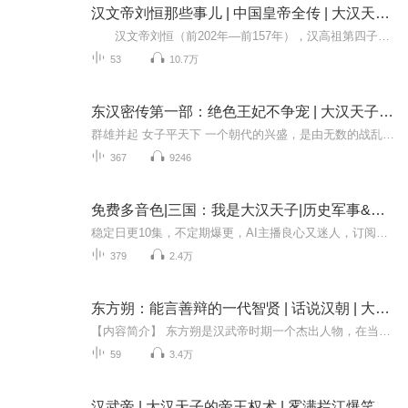
汉文帝刘恒那些事儿 | 中国皇帝全传 | 大汉天子 | 汉高祖汉景帝
汉文帝刘恒（前202年—前157年），汉高祖第四子，母薄姬，汉惠帝之庶弟。前196年刘邦封刘恒为代王，其为人宽容平和，在政治上保持低调。 高祖死后，吕后专权，诸吕掌握了朝廷军政大权。前180年，吕后死，太尉周勃、丞相陈平等大臣把诸吕一网打尽，...
53
10.7万
东汉密传第一部：绝色王妃不争宠 | 大汉天子 | 同款谋乱 | 女强史实大剧
群雄并起 女子平天下 一个朝代的兴盛，是由无数的战乱铺就；一个朝代的灭亡，是由无数战乱的兴起。
367
9246
免费多音色|三国：我是大汉天子|历史军事&争霸流&皇子&腹黑&冷血&主仆&爽文&小白文
稳定日更10集，不定期爆更，AI主播良心又迷人，订阅追更不迷路！【内容简介】云逸穿越三国，机缘巧合之中被刚刚兵败徐州的刘备救下，还成为了刘备的军师。 刘冯穿越到三国，成为了汉献帝刘协长子刘冯。 更是东汉最后一个皇太子。 面对曹操的咄咄逼人...
379
2.4万
东方朔：能言善辩的一代智贤 | 话说汉朝 | 大汉天子汉武帝 | 神机妙算的汉武帝近侍
【内容简介】 东方朔是汉武帝时期一个杰出人物，在当时的政治、思想、军事、文学方面卓有建树。他刚出道便是文武全才，他曾向汉武帝自荐本领。尔后几十年间，他屡陷危机却无所畏惧。其为人品格之妙，受世人称赞；其伴君技艺之绝，近乎炉火纯青。他性格诙谐...
59
3.4万
汉武帝 | 大汉天子的帝王权术 | 雾满拦江爆笑讲史 | 通俗还原史记、资治通鉴中的汉武帝刘彻 | 统治的艺术识人用人