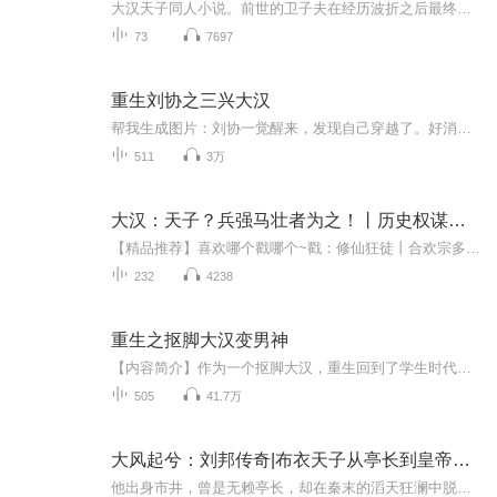
大汉天子同人小说。前世的卫子夫在经历波折之后最终当上了皇后，几十年的皇后生活是他人想盼都盼不来的，可是谁能明白她的困苦，作为皇后她要大方、大度，每一次皇上爱上别的女人时还要出力，不能说别的女人都滚远点，而是要柔声细语请进宫来，我们一同服...
73
7697
重生刘协之三兴大汉
帮我生成图片：刘协一觉醒来，发现自己穿越了。好消息是，穿越成了一个皇帝。坏消息是，穿越的皇帝是汉末最后一位天子，刘协。这也没几年皇帝好当了啊！刘协表示很无语。本来想能享几天福就是几天的刘协，发现自己穿越带着金手指。于是，且看刘协如何斗曹...
511
3万
大汉：天子？兵强马壮者为之！丨历史权谋丨热血军事
【精品推荐】喜欢哪个戳哪个~戳：修仙狂徒丨合欢宗多女主丨风流后宫丨热血逆袭玄幻爽文戳：穿越合欢宗，靠收集美女修仙丨九死成神丨多女主爽文戳：签到万界垃圾桶，开局即无敌丨爆笑系统逆袭多女主爽文戳：穿越穷叮当，娇妻劝我多纳妾丨权谋逆袭丨热血打脸...
232
4238
重生之抠脚大汉变男神
【内容简介】作为一个抠脚大汉，重生回到了学生时代，再经历一遍高考就够悲惨了，为啥连自己引以为傲的胸毛腿毛都不见了，还变成了一个弱鸡小白脸，这日子没法过了！【作者/主播简介】作者：二宝天使，网络小说作家。主播：居士很忙，代表作《我和龙女有个...
505
41.7万
大风起兮：刘邦传奇|布衣天子从亭长到皇帝汉高祖大汉
他出身市井，曾是无赖亭长，却在秦末的滔天狂澜中脱颖而出；他屡战屡败，多次命悬一线，却最终在垓下围歼不可一世的西楚霸王。他是刘邦，中国历史上第一位从社会最底层一路披荆斩棘、登上帝国至尊的布衣天子。本书讲述的，便是这样一段不朽的传奇。从沛县...