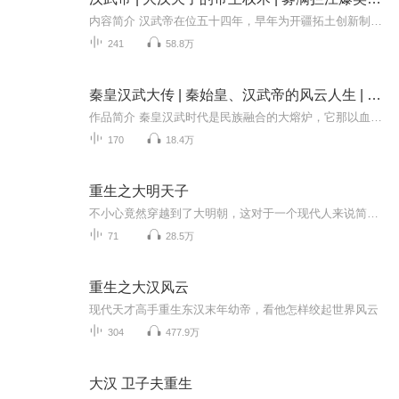
内容简介 汉武帝在位五十四年，早年为开疆拓土创新制度，以空前绝后的魄力和判断力集中了整个帝国的人材和资源；晚年为保证皇权不受一丝威胁，以阴狠诡谲的帝王术耗尽了整个帝国的人材和资源。北逐匈奴、集权中央、独尊儒术、盐铁专营，汉武帝能在盛年便...
241
58.8万
秦皇汉武大传 | 秦始皇、汉武帝的风云人生 | 秦汉四百年 | 史记 | 秦时明月、大汉天子 | 帝王权谋、雄才伟略
作品简介 秦皇汉武时代是民族融合的大熔炉，它那以血缘、政治、经济与文化为纽带所形成的熊熊烈火，熔铸出以汉族为主体的中华民族，使之不断繁衍生息，历久不衰。主播简介 幽龙随想，历史频道月度优质主播，平台签约主播
170
18.4万
重生之大明天子
不小心竟然穿越到了大明朝，这对于一个现代人来说简直是天大的奇幻之事，不过好在直接变身成为了 一名皇帝，有皇权在手，还怕什么！当朱厚照逐渐适应了这里的一切后，他开始遭到了危机四伏，都知道身居高位不好做，而朱厚照可不想让自己这样早早地死掉，看...
71
28.5万
重生之大汉风云
现代天才高手重生东汉末年幼帝，看他怎样绞起世界风云
304
477.9万
大汉 卫子夫重生