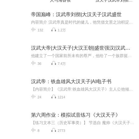
人与海昏侯
汉天子汉武帝刘彻大
汉帝国
帝国巅峰：汉武帝刘彻|大汉天子汉武盛世
内容简介 汉武帝真是时代的健儿，他凭借文景之治积淀的物质财富将汉民族的事业推向了一个新的顶峰，而不是坐享其成。对内进一步削弱了诸王的权利，建立了一个强大、统一的帝国。对外则是那让人热血沸腾的抗击匈奴。匈奴人生活在塞外，从小在马背上长大，...
132
1.2万
汉武大帝|大汉天子|大汉王朝|盛世强汉|汉武帝传
他建立了一个国家前所未有的尊严，他给了一个族群挺立千秋的自信，他的穷兵黩武和老年昏聩为国家带来了深重灾难，他的成败得失，都值得后人铭记与反思。《汉武大帝》以刘彻的幼年开篇，通过风险继位，掌握大权；用贤变法，尊王攘夷；鏖战匈奴，出使西域；...
36
7.4万
汉武帝：铁血雄风大汉天子|AI电子书
【内容简介】《汉武帝:铁血雄风大汉天子》主人公他倾尽毕生之力，以铁血之心奠定大汉版图，成就赫赫武功；他以自己的磅礴一生，辟了自秦皇一统之后中华历史上个雄浑霸气的时代！ 【作者介绍】 作者：独孤谋 【主播介绍】 我是日知电子书的AI主播，更新...
24
1214
第六周作业：模拟试音练习《大汉天子》
【练习文本三（历史军事类）】 节选自 魔帅《大汉天子》第十五节 半个时辰以后，士兵们气喘嘘嘘的跑了回来，他们的身体素质都还不错，因此大部分在规定时间内完成了任务。 但是，依然有五个倒霉蛋迟了那么一会。 作为失败者，他们必须失败承担失败的后果，但刘荣还是决定给他们一个机会，他对那个五个倒霉的家伙说：“你们失败了，就必须接受惩罚，但寡人决定给你们选择惩罚的机会，在晚上不吃饭和做一百个俯卧撑之间，你们选择吧！” <...
8
2773