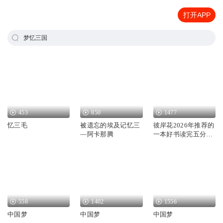
打开APP
梦忆三国
453
850
1477
忆三毛
被遗忘的埃及记忆三
彼岸花2026年推荐的
—阿卡那腾
一本好书读完五分钟
回忆三分钟
558
1402
1556
中国梦
中国梦
中国梦