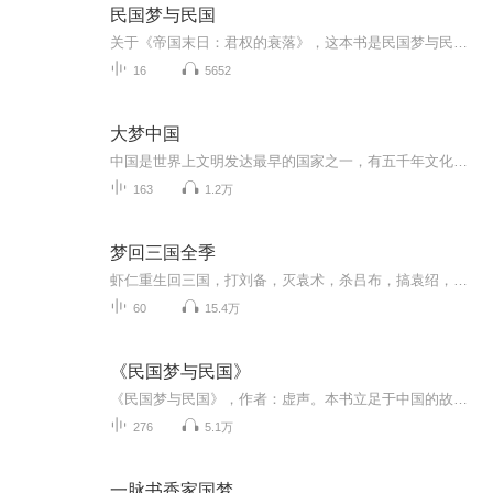
民国梦与民国
关于《帝国末日：君权的衰落》，这本书是民国梦与民国这部书的第一部分，听起来相当严肃和刻板。我们接触到的很多东西，都 让它们显得严肃刻板。事实上，它们可以很有趣。因为这个世界很有趣：凡是刻板的东西都有有趣的规律。 找到它们的规律，它们就会变...
16
5652
大梦中国
中国是世界上文明发达最早的国家之一，有五千年文化与文明的传承，有将近4000年的有文字可考的历史。亦称华夏文明。是世界上最古老的文明之一，也是世界上持续时间最长的文明。一般认为，中华文明的直接源头有三个，即黄河文明、长江文明和北方草原文明，中华文明是三种区域文明交流、融合、升华的灿烂果实。产生中华文明的重要因素非黄河和长江莫属了。在黄河流域产生的农业文明，受到历史时期自然地理因素的影响，不断向长江流域农业文明过渡、发展。长江流域农业文明是黄河流域农业文明的继承和发展。黄河流域...
163
1.2万
梦回三国全季
虾仁重生回三国，打刘备，灭袁术，杀吕布，搞袁绍，干孙权
60
15.4万
《民国梦与民国》
《民国梦与民国》，作者：虚声。本书立足于中国的故事，容纳世界的故事；立足于民国的故事，容纳帝国的故事。这些故事纠缠在一起，彼此对立又相互渗透。这些故事中容纳了各种各样的人，他们种族不同、时代不同、梦想不同、行事风格不同，但却反复纠缠在一...
276
5.1万
一脉书香家国梦