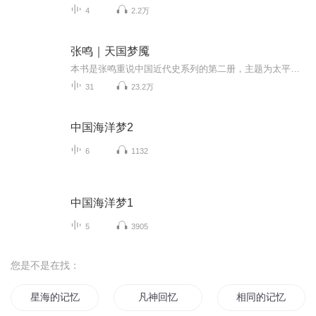
4
2.2万
张鸣｜天国梦魇
本书是张鸣重说中国近代史系列的第二册，主题为太平天国运动，系统分析了太平天国运动的兴起、发展和对清朝统治的冲击，以及清政府的应对中暗含了哪些玄机，汉族官员势力兴起对之后的形式发展起到了怎样的作用等。充分展示了这一时期的中国政治军事斗争的乱象和联系。
31
23.2万
中国海洋梦2
6
1132
中国海洋梦1
5
3905
您是不是在找：
星海的记忆
凡神回忆
相同的记忆不同的