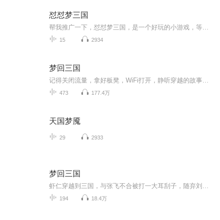
怼怼梦三国
帮我推广一下，怼怼梦三国，是一个好玩的小游戏，等你来玩～
15
2934
梦回三国
记得关闭流量，拿好板凳，WiFi打开，静听穿越的故事！！！感觉主播故事不错的有喜币的可以点击主播头像，点击头像下边那个打赏可以稍微打赏一下，主播也有信心继续的努力更新别的故事作品
473
177.4万
天国梦魇
29
2933
梦回三国
虾仁穿越到三国，与张飞不合被打一大耳刮子，随弃刘备投奔曹操。
194
18.4万