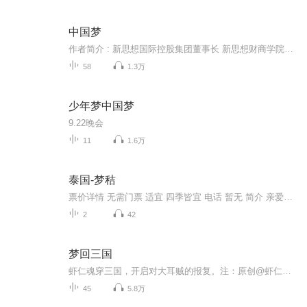
中国梦
作者简介 : 新思想国际控股集团董事长 新思想财商学院创始人 畅销书作家内容简介 : 本书探求创业者与企业家在创业中的一些规律。作者希望这些规律能够帮到更多的创业者，让他们能够走得更稳，走得更扎实，能赢到最后，能让我们的祖国立于世界之巅。内容简介 : 本书探求创业者与企业家在创业中的一些规律。作者希望这些规律能够走得更稳，走得更扎实，能赢到最后，能让我们的祖国立于世界之巅主播简介 : 主播网名 星若蓝 目的 : 为了提升自己而学习，为了提升认知而读书，希望以读书学习和提升改变自己。
58
1.3万
少年梦中国梦
9.22晚会
11
1.6万
泰国-梦秸
票价详情 无需门票 适宜 四季皆宜 电话 暂无 简介 亲爱的游客朋友，现在我们来到的是梦秸，让我们一起去看看吧。梦秸，位于清迈的梦瑞（Mea Rim）县，从清迈去往拜县可以路过这里。梦秸隐藏在清迈眉林的一座山谷中，位于海拔350米高的山上，这里是苗族的少...
2
42
梦回三国
虾仁魂穿三国，开启对大耳贼的报复。注：原创@虾仁饭不知道你们在期待什么下面没有了真没有了别往下翻了恭喜你，浪费了十秒钟时间
45
5.8万