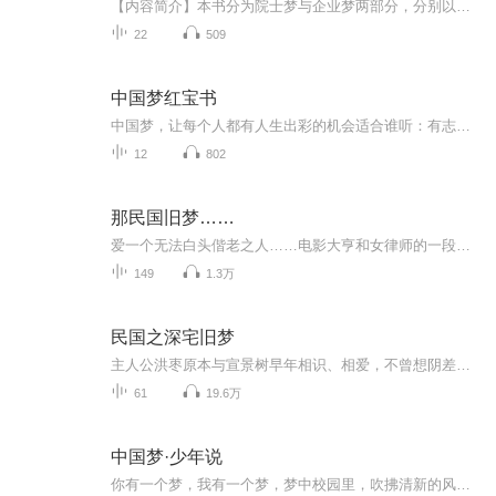
【内容简介】本书分为院士梦与企业梦两部分，分别以院士和企业家为切，述说中国工业发展中的滴故事。1. 院士梦部分，邀请国内工业领域相关的知名院士，通过院士口 述、专人访谈整理的方式，挖掘整理院士在科研生涯中亲身经历的工业领域的事件、 创新及突破...
22
509
中国梦红宝书
中国梦，让每个人都有人生出彩的机会适合谁听：有志于意愿改变现状，积极进取型的朋友！
12
802
那民国旧梦……
爱一个无法白头偕老之人……电影大亨和女律师的一段虐恋两人的爱何去何从
149
1.3万
民国之深宅旧梦
主人公洪枣原本与宣景树早年相识、相爱，不曾想阴差阳错分隔几年后，两人已是叔嫂的身份。不但洪枣嫁给了宣景树的哥哥宣景宏，宣景树也已经娶顾颜为期。正所谓，红“枣”与“树”识，春风杨柳知，苦却“宏”“ 颜”改，此情最相思。四个人的纠缠，三代人的...
61
19.6万
中国梦·少年说
你有一个梦，我有一个梦，梦中校园里，吹拂清新的风。风中有少年，站在队旗下，放飞那心中，最美好的憧憬。你有一个梦，我有一个梦，梦中的家园，天天丽日清风。风中有少年，仰望着国旗，放飞那心中，民族振兴豪情。啊……有梦的少年好幸福，有梦的国家会...