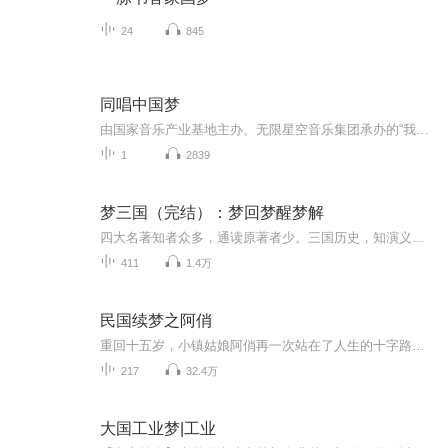
24
845
同唱中国梦
由国家音乐产业基地主办、无限星空音乐集团承办的“我和我的祖国——音为有你”主题音乐活动正在火热进行中，歌手董又霖受邀以一首全新单曲《同唱中国梦》献礼祖国。这首全新的爱国作品为大家呈现中华民族数千年来延续的奋斗精神，和基于新时代新技术我们依然坚定向前努力实现伟大中国梦的决心和毅力。 回望历史，这片华夏文明发祥地上发生了太多奇迹。历经千年依旧璀璨的中华文化随着时代的前进不断出彩，在复兴中传承奋斗精神，在崭新的时代背景下创造出新的辉煌。心中拥有中国梦...
1
2839
梦三国（完结）：梦回梦醒梦解
四大名著知者众多，通读原著者少。三国历史，知演义故事者多，明辨历史者少；看三国热闹者多，研三国知识者少；喜三国英雄者多，悲三国乱世者少。读《三国演义》原著，做孩子睡前故事。随手查查资料，了解一下三国涉及到的人文历史知识。阅读中使用但不限...
411
1.4万
民国续梦之阿俏
重回十五岁，小镇姑娘阿俏再一次站在了人生的十字路口—— 这一次，她要靠双手，挣来自己的美味人生。 一句话，这是一个重生少女沉迷逆袭难以自拔，却不巧撞见了真命天子的故事。 阅读指南： ①架空民国背景，人物没有原型，切勿自行带入任何背景或人物，某乔只想安安静静写点儿吃的。 ②女主除了重生以外没有别的金手指，但有厨艺无敌，所向披靡。 ③本文主要写的是私房菜，女主前期沉迷事业线，男主则专注追妻，一百年不动摇。
217
32.4万
大国工业梦|工业