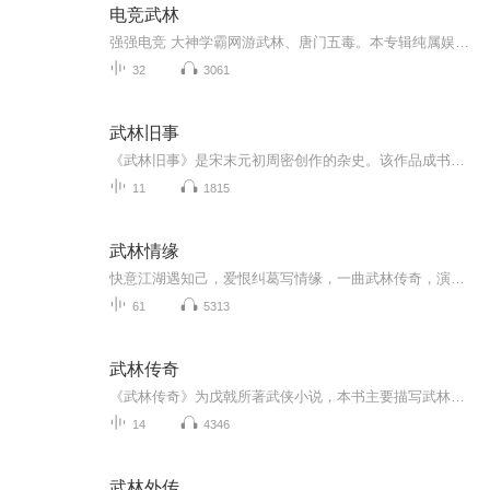
电竞武林
强强电竞 大神学霸网游武林、唐门五毒。本专辑纯属娱乐爱好，不涉及商业，侵删谢谢。重返017之前都是以前录制的，可能录的不太好，请谅解。后面会开始陆续更新新的章节，有录得不好地方望指正。感谢哦~...
32
3061
武林旧事
《武林旧事》是宋末元初周密创作的杂史。该作品成书于元至元二十七年(公元1290年)以前，为追忆南宋都城临安城市风貌的著作，全书共十卷。作者按照“词贵乎纪实”的精神，根据目睹耳闻和故书杂记，详述朝廷典礼、山川风俗、市肆经纪、四时节物、教坊乐部等...
11
1815
武林情缘
快意江湖遇知己，爱恨纠葛写情缘，一曲武林传奇，演绎侠骨谷柔情。
61
5313
武林传奇
《武林传奇》为戊戟所著武侠小说，本书主要描写武林晚辈董子宁和“小魔女”燕燕这一对侠侣，一个心地善良，多方化解武林恩怨仇杀。
14
4346
武林外传