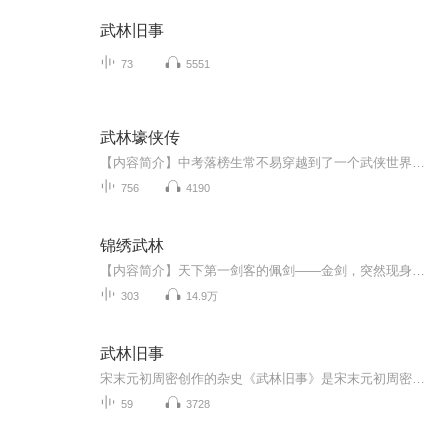
武林旧事
73
5551
武林壕侠传
【内容简介】中考落榜生常不易穿越到了一个武侠世界，并成为武林盟主的唯一传人。他满以为这一下他要咸鱼翻身、成为人生赢家了，谁知天上不会掉馅饼，一切还得靠……【作者/主播】作者：寒山石径侠主播：木子电台_【购买须知】1、本作品为付费有声书，前82...
756
4190
锦绣武林
【内容简介】天下第一剑客的佩剑——金剑，突然现身江湖，传闻金剑剑身刻有绝世剑法，得此剑便可练成绝世神功，引得武林中人群起争夺。金剑搅动江湖之时，武当山小道士李慕青受命下山寻访金剑，却意外揭开了一个大阴谋。【作者/主播简介】作者：刘耪，网络...
303
14.9万
武林旧事
宋末元初周密创作的杂史《武林旧事》是宋末元初周密创作的杂史。该作品成书于元至元二十七年(公元1290年)以前，为追忆南宋都城临安城市风貌的著作，全书共十卷。作者按照“词贵乎纪实”的精神，根据目睹耳闻和故书杂记，详述朝廷典礼、山川风俗、市肆经纪...
59
3728