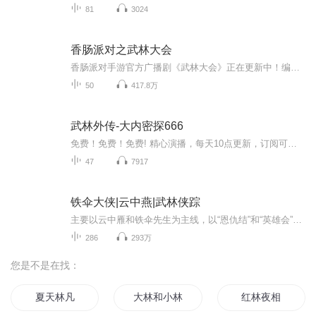
81
3024
香肠派对之武林大会
香肠派对手游官方广播剧《武林大会》正在更新中！编剧：芥子康
50
417.8万
武林外传-大内密探666
免费！免费！免费! 精心演播，每天10点更新，订阅可以收到更新提醒哦~杨云穿越到《武林外传》的小捕快燕小六身上，身怀系统且熟悉剧情走向的他本以为会混得风生水起，却发现小小客栈原来是风暴之眼，外面的世界，却是暗潮汹涌，风诡云谲。 朝堂功过名利场...
47
7917
铁伞大侠|云中燕|武林侠踪
主要以云中雁和铁伞先生为主线，以“恩仇结”和“英雄会”的经典侠义模式形成故事，是传统侠义的现代回归，而所用的叙事手段带有不同于传统的色彩，开启了武侠小说关于故事与情节叙事的一片新天地。
286
293万
您是不是在找：
夏天林凡
大林和小林
红林夜相