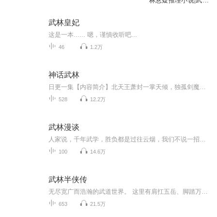
林悬疑推理小说|武林
仙侠剧
武林皇妃
这是一本...... 嗯，谨慎收听吧...
46
1.2万
神话武林
日更一集【内容简介】北天王萧封一掌天倾，独孤剑魔剑分九州，王重阳遗蜕千年不腐，道门真君黄殇九生九死返老还童，无名老僧心有佛国无量净土，这是一个变异融合的仙武世界，掌握剧情的确是优势，但是若彻底相信剧情，那么必定十死无生。【作者/主播简介】...
528
12.2万
武林漫谈
人家说，千年武学，胜负都是过往云烟，我们不说一招一式，我们只讲整个武林
100
14.6万
武林半侠传
无尽宽广而浩瀚的武道世界。 这里有肩扛五岳、脚踏万河的恐怖武者，破碎虚空是一切最终？不！这里才刚刚开始！ 波云诡秘的江湖，酣畅淋漓的打斗，还有诸世界的轮回冒险！ 一位穿越的少年，一段演武令所带来的传奇……
653
21.5万