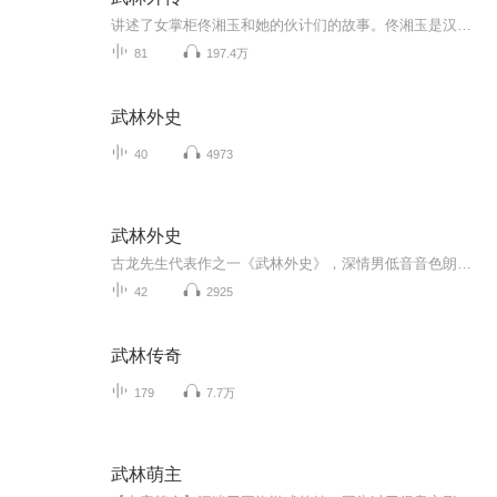
讲述了女掌柜佟湘玉和她的伙计们的故事。佟湘玉是汉中龙门镖局千金，下嫁衡山派掌门却成寡妇，带着小姑子莫小贝在七侠镇经营同福客栈。跑堂白展堂是“盗圣”，想安定生活；杂役郭芙蓉是郭巨侠之女，闯荡江湖却栽在客栈；管账吕轻侯文采出众却仕途不顺；大...
81
197.4万
武林外史
40
4973
武林外史
古龙先生代表作之一《武林外史》，深情男低音音色朗读，欢迎大家聆听！
42
2925
武林传奇
179
7.7万
武林萌主