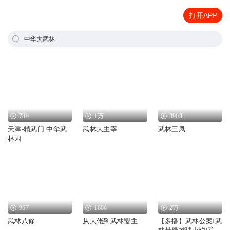
打开APP
中华大武林
789
1万
3903
天津-精武门·中华武
武林大主宰
武林三凤
林园
967
1606
2万
武林八修
从大佬到武林盟主
【多播】武林公案I武