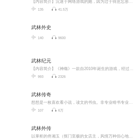
【内容简介】沉迷于网络游戏的她，因为过于得意忘形，被人一怒之下踢到了宋朝江湖。 呃？她居然空降到了峨眉派。可是这个派看上去并不是那么气势非凡啊。峨眉九阳功、九阴真经、倚天剑，统统没有！连全派弟子下顿饭吃什么都是问题！老天啊，这么液的派她实...
135
41.5万
武林外史
140
9600
武林纪元
【内容简介】《神殤》一款自2010年诞生的游戏，经过十年的时间依旧位列世界网游前三，也成为网游世界当中唯一一款以主流东方设计少数融入西方元素的世界，让玩家自己创造属于自己的传奇。武林征战十年业，烟雨长亭待君来。《神殤》新时代篇章拉开了序幕，...
993
2326
武林传奇
想想是一枚喜欢看小说，读文的书虫。非专业啃书专业户啃书喽武林出奇人，奇人奇事多。 本书主要描写武林晚辈董子宁和“小魔女”燕燕这一对侠侣，一个心地善良，多方化解武林恩怨仇杀。一个嫉恶如仇，爱憎异样分明。他们坚持正义，不畏强暴和邪恶，几经九死一生，练就绝世好武功的传奇故事……不定期爆更！！！喜欢要记得点点订阅，多多评论，随缘打赏哦，这些都是对想想最大的支持，也是我坚持下去的支柱！
107
6万
武林外传
以掌柜的佟湘玉（抠门至极的女店主，风情万种但心地善良，婆婆妈妈又十分鸡贼）为首的一个客栈班底，这其中有跑堂的白展堂（会点穴、有武功，是个盗贼，想改过自新，其实胆小如鼠），有打杂的郭芙蓉（她自恃有武功，乱闯江湖，喜欢动手动脚，虽为大侠千金...