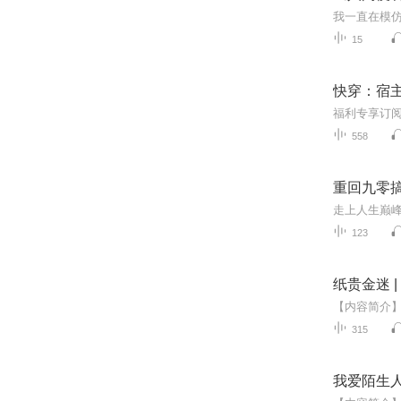
15
快穿：宿主
558
重回九零搞
123
纸贵金迷 
315
我爱陌生人