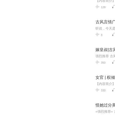
128
古风言情
8
嫁皇叔|古
350
女官 | 
330
怪她过分美