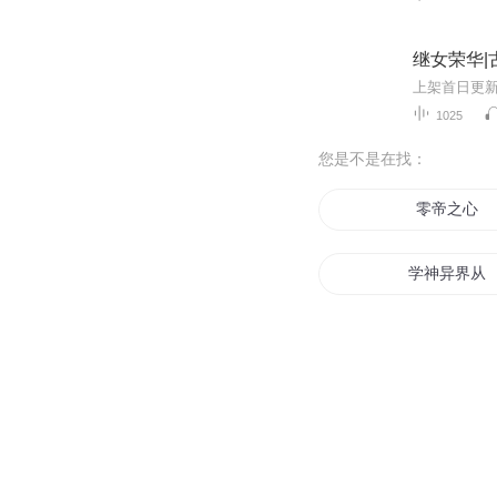
继女荣华|
1025
您是不是在找：
零帝之心
学神异界从
回到二零零
重生二零零
零州的少年