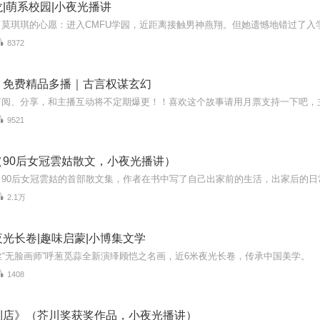
|萌系校园|小夜光播讲
8372
｜免费精品多播｜古言权谋玄幻
订阅、分享，和主播互动将不定期爆更！！喜欢这个故事请用月票支持一下吧，
9521
（90后女冠雲姑散文，小夜光播讲）
2.1万
光长卷|趣味启蒙|小博集文学
丝“无脸画师”呼葱觅蒜全新演绎顾恺之名画，近6米夜光长卷，传承中国美学。
1408
利店》（芥川奖获奖作品，小夜光播讲）