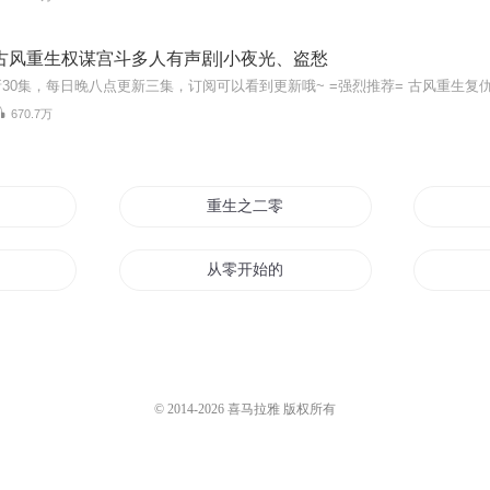
古风重生权谋宫斗多人有声剧|小夜光、盗愁
670.7万
重生之二零零二
零开始
从零开始的主神空间
三
重生二零零三
零
二零二零
© 2014-
2026
喜马拉雅 版权所有
重生之二零零零