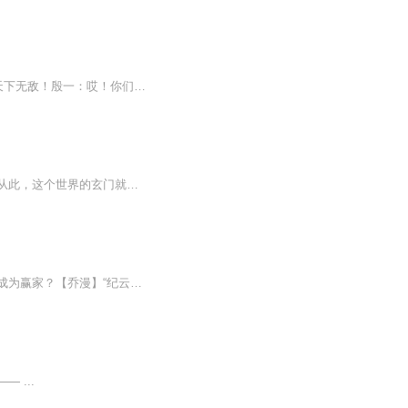
这年头~恋商为零的男女主竟然也会谈恋爱了？！殷一（老六女主）：嗨嗨嗨！我横刀立马天下无敌！殷一：哎！你们去哪去啊！！别走啊！我大刀还没耍完呢！！路人甲：你没听说啊！穆言大神来咱们服了！听说他是全网第一暗影牧师！殷一：哎呦喂！我来会会他！！...
【内容简介】天下玄士之首，方为命师。七十年后的命师明微，为救师父回到永嘉十八年。从此，这个世界的玄门就没规矩了....诸君:阁下何不乘风起，扶摇直上九万里。明微:正有此意。上辈子，明微疲于奔命，终究没能改变国运，失去了最重要的亲人。睁开眼，她...
一个救命之恩换一场协议婚姻，逢场作戏的爱情，是谁先动了心？戏里戏外的人，又是谁能成为赢家？【乔漫】“纪云深，我要嫁给你，当纪太太。”【纪云深】“做纪太太，就要一心一意，心里只能有我一个人！”【乔漫】“好！”新品上架，超多丰厚的福利大奖等...
 ...