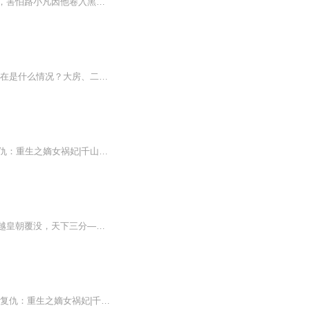
【内容简介】计肇诚第一次发现，世界原来是有阳光的，因为路小凡。计肇诚也第一次害怕，害怕路小凡因他卷入黑暗的泥潭，无法抽身。他逢场作戏，忍痛将她推离自己的世界。他说：“你会遇到更好的男人。”她想了想，抬起头：“除了你，别的男人我都不要。哪...
听说，今天是几万年来火星离地球最近的日子，不知道会不会一个不小心就-碰！呃。。。现在是什么情况？大房、二房、三房，还有家妓，现在连丫鬟也。。。这年头的男人啊-好欠扁！要是她的男人，她才不允-唔，他作什么拿那双迷人的美眸像盯猎物一样盯着她？还为了她，特意在妓院过夜？这。。。这什么跟什么呀！呜呜，早知道她先前就多谈几次恋爱，累积一些经验值，现在也不会在这里全数赔上了自己的感情了！乱了乱了，火星没撞上地球，却撞乱了她的一生，可是，她好象不那么在乎了。。。能不能回去。。。不重要了！
强烈推荐 古风重生复仇：君九龄|彭小冉、金瀚主演同名影视剧原著|精品有声剧 古风嫡女复仇：重生之嫡女祸妃|千山茶客多人有声剧|小夜光&云天河 古风爆笑甜宠：王妃，怎么又怀了！|爆笑甜宠|小夜光&云天河领衔多人剧 古风玄幻复仇：乘鸾 | 小夜光&雪月之下...
【内容简介】女版《庆余年》，一个武者大宗师和机关师宗师处于巅峰的东方异界。时，大越皇朝覆没，天下三分——西秦、北燕、东鲁。断魂山里的小朋友赵阿囡，机缘巧合下救了西秦元英殿大监赵奚，从此走出深山野谷，踏出女权臣之路的第一步。要把一个痴肥、...
=强烈推荐= 古风重生复仇：君九龄|彭小冉、金瀚主演同名影视剧原著|精品有声剧 古风嫡女复仇：重生之嫡女祸妃|千山茶客多人有声剧|小夜光&云天河 古风爆笑甜宠：王妃，怎么又怀了！|爆笑甜宠|小夜光&云天河领衔多人剧 古风玄幻复仇：乘鸾 | 小夜光&雪月之...