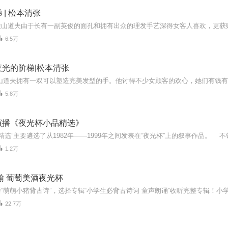
 | 松本清张
6.5万
光的阶梯|松本清张
5.8万
演播《夜光杯小品精选》
1.2万
翰 葡萄美酒夜光杯
22.7万