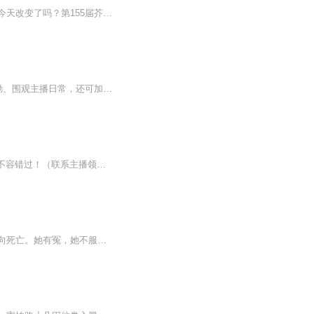
我一直在模仿着他们，只为努力扮演大众心目中的人。持续了十八年的便利店人生，就要在今天改变了吗？第155届芥川奖获奖作品！引起日本社会集体沉思的话题之作！【内容简介】本书是一本自省式的现实主义小说，主要讲三十六岁的单身女性古仓惠子，大学毕业以...
福利专享订阅专辑即可参加红包、月卡活动哦~活动多多，不容错过！（加主播微信领取奖励、围观主播日常，还可加入粉丝群解锁更多福利详情哦）1、专辑评论有奖：订阅专辑+五星满分好评，每月月底抽取5名听友送VIP月卡，专辑完结前持续有效。2、互动有奖：专...
走上人生巅峰从捡破烂开始！！专辑福利 订阅专辑即可参加红包、月卡活动哦~活动多多，不容错过！（联系主播领取奖励、围观主播日常，还可加入粉丝群解锁更多福利详情哦）1、专辑评论有奖：订阅专辑+五星满分好评，每月月底抽取5名听友送VIP月卡，专辑完结...
【内容简介】她重生在自己身上，天地怒号，风雪交加，木栲森寒，脚镣磨出血路，仍在走向死亡。她有冤，她不服，但她一己奴身，除了背井离乡，别无选择。一切从头，举步维艰，却发现还有父亲留给她的谋生本事——造纸。美人香，香不过花落，随风凋残。纸墨...