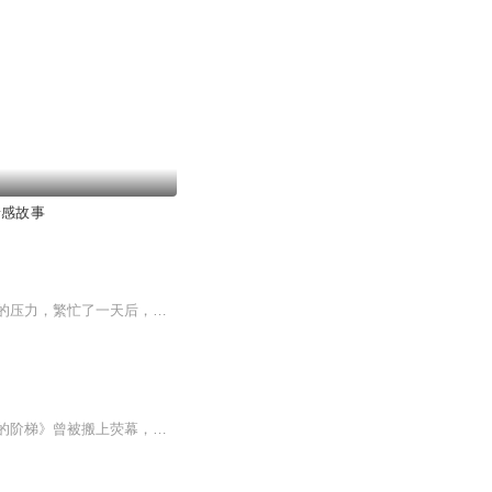
情感故事
现下社会节奏日益加快，家庭、工作、学习、生活……快节奏的状态无不给人带来各种各样的压力，繁忙了一天后，关掉电脑，打开电台，闭上眼睛放松心情。我们的节目以声音夜读形式每周定期发布，希望能带给大家温暖的力量和鼓励。
大家对松本清张先生的作品表现出了非常特别的喜爱，那我就再读一部大师的作品。《夜光的阶梯》曾被搬上荧幕，但是据说电视剧对原著进行较大的改编，我就没有看。这部作品我是一边读一边播的，估计也就会比大家提前2集知道结局。演播中的不足，欢迎大家提出。内容简介：佐山道夫拥有一双可以塑造完美发型的手。他讨得很多女顾客的欢心，她们有钱有势，却心甘情愿被他利用、欺骗。女人们的目的是将他占为己有。但道夫迫切地渴望成功，他不愿为情感放弃前程，更不愿被人束缚。面对纠缠不休的女人们，他终于藏不住自私残...