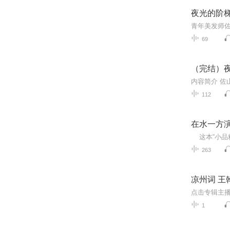
夜光的阶梯
69
（完结）夜
112
在水一方
263
凉州词 王
1