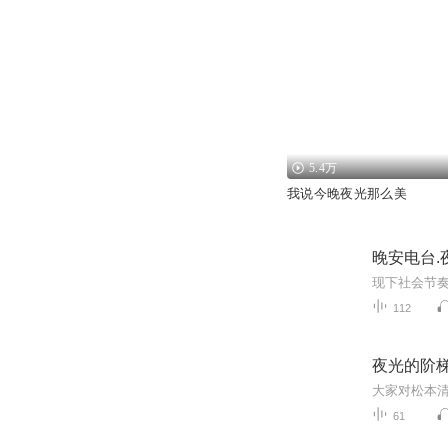
5.4万
我说今晚夜光那么美
晚安电台.
112
夜光的阶梯
61