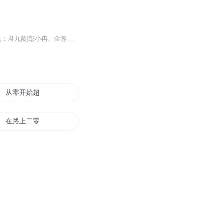
上架首日更新30集，每日晚八点更新三集，订阅可以看到更新哦~ =强烈推荐= 古风重生复仇：君九龄|彭小冉、金瀚主演同名影视剧原著|精品有声剧 古风嫡女复仇：重生之嫡女祸妃|千山茶客多人有声剧|小夜光&云天河 古风爆笑甜宠：王妃，怎么又怀了！|爆笑甜宠|...
从零开始超文明
在路上二零零三
公元三零一三
老去中的九零一代
零零后的我