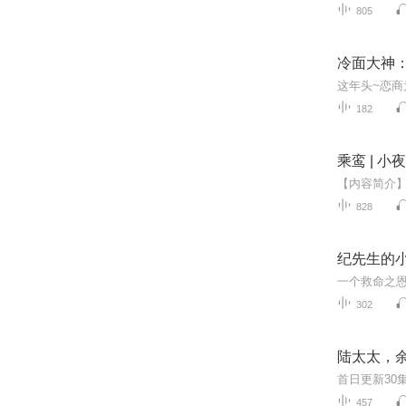
805
冷面大神：
182
乘鸾 | 
828
纪先生的小
302
陆太太，
首日更新30
457