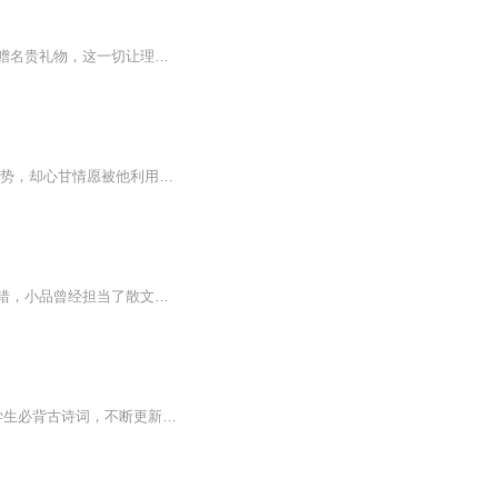
青年美发师佐山道夫由于长有一副英俊的面孔和拥有出众的理发手艺深得女客人喜欢，更获赠名贵礼物，这一切让理发师老板十分嫉妒，经常对他无理谩骂。一次又在雨中被老板派去门边招徕客人，却因此认识了著名周刊的女记者幸子，一见钟情的二人迅速坠入爱河。...
内容简介 佐山道夫拥有一双可以塑造完美发型的手。他讨得不少女顾客的欢心，她们有钱有势，却心甘情愿被他利用、欺骗。女人们的目的是将他占为己有。但道夫迫切地渴望成功，他不愿为情感放弃前程，更不愿被人束缚。面对纠缠不休的女人们，他终于藏不住自私...
这本“小品精选”主要遴选了从1982年——1999年之间发表在“夜光杯”上的叙事作品。 不错，小品曾经担当了散文的角色，在古代，在近代，乃至现代。但在今天，它愈来愈被认为实这样一种玩艺儿：它篇幅短小，叙事完整，适合表达简单的意思和再现单纯的场景，重趣味，与庄严和崇高有合适的距离。近来，更由于戏剧小品的勃兴而受移化，敷演为一种蕴含戏剧性的叙事文样式。你可以拿它当小说来读，但不要因此忘记它与小说最大的区别在于不虚构事实……这些，正是这部书选文的重要依据。 入选...
点击专辑主播“萌萌小猪背古诗”，选择专辑“小学生必背古诗词 童声朗诵”收听完整专辑！小学生必背古诗词，不断更新中，坚持就是胜利！！！《凉州词》唐 · 王翰葡萄美酒夜光杯，欲饮琵琶马上催。醉卧沙场君莫笑，古来征战几人回？【译文】酒筵上甘醇的葡...