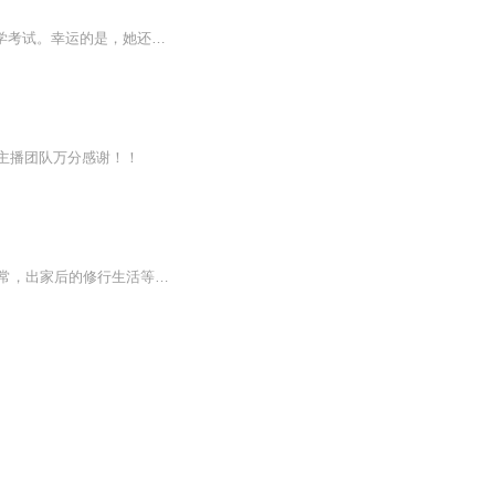
【内容简介】莫琪琪的心愿：进入CMFU学园，近距离接触男神燕翔。但她遗憾地错过了入学考试。幸运的是，她还是进入了CMFU学园。不幸的是，她明明是旱鸭子，却被游泳系录取。更神奇的是，她居然在被救下后无师自通地get到游泳技能。糟糕的是，她被强行招揽为...
主播团队万分感谢！！
【内容简介】90后女冠雲姑的首部散文集，作者在书中写了自己出家前的生活，出家后的日常，出家后的修行生活等多个方面，内容涉及饮食、旅行、与世俗人的来往、修行、读书等，为读者提供了丰富的、与众不同的生活轨迹的感悟，对世俗、情感、孤独、文章、生...