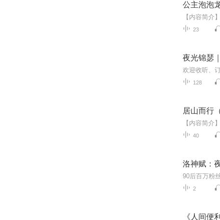
公主泡泡龙
23
夜光锦瑟
欢迎收听、
128
居山而行
40
洛神赋：夜
90后百万粉
2
《人间便