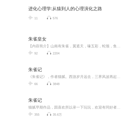
进化心理学:从猿到人的心理演化之路
11
576
朱雀皇女
【内容简介】山南有朱雀，翼遮天，喙五彩，蛇颈，鱼尾，赤玄纹。司火，执衡而治夏，栖于芒林，拂于扶桑，录人生死之籍。适人身貌美，为千秋帝姬。——《盘古·修岚开篇录》【作者/主播】作者：公子工一，网络小说作家。主播：周同学的书【购买须知】1、本...
92
2204
朱雀记
《朱雀记》，作者猫腻。西游岁月远去，三界风波再起。平凡少年易天行身怀火灵，得孙悟空指点修行。面对仙佛算计、天地危局，他不甘被命运左右，一路杀伐成长，于重重阴谋中破局而立，最终登临佛位，守护世间众生。
66
3848
朱雀记
猫腻早期作品，因喜欢所以录一下玩玩，欢迎有同好者交流另有原创都市搞笑小说《萌鬼街》有声读物持续更新中，恭候大家收听
355
35.6万