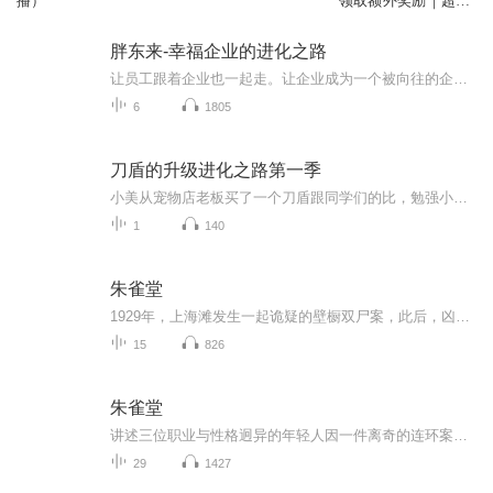
播）
领取额外奖励｜超能
｜进化之路
胖东来-幸福企业的进化之路
让员工跟着企业也一起走。让企业成为一个被向往的企业。稻盛和夫一直被人说成精神制胜论。主要是人们只看到他的人力，没看到他的资本。稻盛和夫是把公司的股份都分给了员工。这样就不会站到员工的对立面去。想分钱但是又不能控制自己心里的那个贪心，分的...
6
1805
刀盾的升级进化之路第一季
小美从宠物店老板买了一个刀盾跟同学们的比，勉强小美的比较厉害，却还有一位嘉豪同学有木刀盾跟他比了两次都输了，没想到居然还有个大人跟他比，你大人跟他比的不相上下，打成了平手。但是小美的意志力更强，让大人把火焰种子呃给了小美可以升级小美的刀...
1
140
朱雀堂
1929年，上海滩发生一起诡疑的壁橱双尸案，此后，凶手连杀数名舞女。法医夏漠（秦俊杰饰）和精明探长唐震云（张呈饰）意外发现凶案背后纠缠着更险恶更黑暗的权色交易——那些被杀的女孩都是即将献祭给幕后权贵的玩物。而这一切又与全上海最奢华的朱雀堂舞...
15
826
朱雀堂
讲述三位职业与性格迥异的年轻人因一件离奇的连环案件相识，共同揭开朱雀堂背后惊天阴谋的故事…… 剧集改编自鬼马星同名民国推理悬疑小说。
29
1427