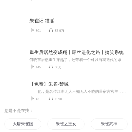
朱雀记 猫腻
301
57.9万
重生后居然变成翔丨屌丝进化之路丨搞笑系统
何晓东居然重生穿越了，还带着一个可以自我迭代的系统。别人重生是更加厉害了，何晓东却和别人不一样，他居然重生变成了…一坨便便！可是没办法，既然自己已经生成这样，认了吧，从此之后它就这样靠着吞噬可以吞噬的一切，一路升级进化，竟然也开辟出了新...
145
36万
【免费】朱雀·禁域
他，是名传江湖无人不知无人不晓的星宿宫宫主，人称神医星宿。 坐拥星宿宫，无人不仰慕其名，一带绝世人儿。然而又有谁人真正读懂了他呢？为了心爱的人，暗杀、威逼、利用、使毒，无所不用其极，就连身体都可以出卖，然而心爱的人无非只是...
43
1590
您是不是在找：
大唐朱雀图
朱雀之王女归来
朱雀武神