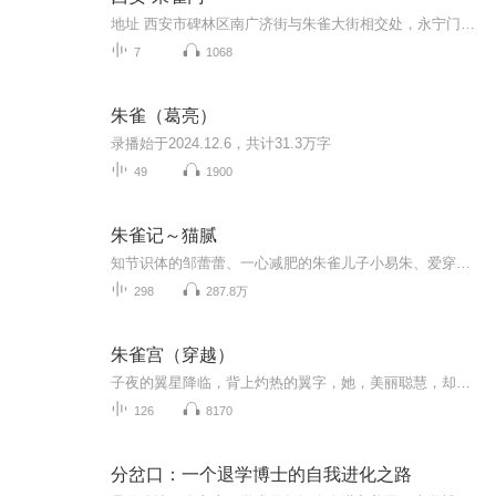
地址 西安市碑林区南广济街与朱雀大街相交处，永宁门西侧 票价描述 无需门票。包含在西安城墙景区门票54元内。 开放时间 4月1日-4月30日：8:00-18:00，5月1日-10月31日：8:00-19:00，11月1日-次年3月31日：8:00-18:00。 乘车信息 暂无 音频来源于链景旅行
7
1068
朱雀（葛亮）
录播始于2024.12.6，共计31.3万字
49
1900
朱雀记～猫腻
知节识体的邹蕾蕾、一心减肥的朱雀儿子小易朱、爱穿ARMANI的老猴、忠心耿耿的莫杀、慈悲智慧的叶相、老谋深算的斌苦、怕老鼠的唐僧、苦命的二郎神、背着米奇林书包的菩萨、阴险狡诈的西方血族、柔情似水的嫦娥、莫名其妙的玉帝和道家阴谋，还有奉玉帝之命下凡的秦梓儿，他们在易天行成佛的过程中，或推波助澜，或心怀不轨，或阴谋使坏……原来长翅膀的不一定是天使。原来菩萨是这样炼成的。
298
287.8万
朱雀宫（穿越）
子夜的翼星降临，背上灼热的翼字，她，美丽聪慧，却又天生失聪……星宿转世的她，是否注定了一生与爱情无缘？繁花落，碧无间。...
126
8170
分岔口：一个退学博士的自我进化之路