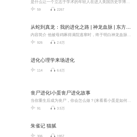
是什么让一个立志于学术的年轻人在进入美国历史学博士项目之后，迅速对学术产生动摇，甚至一步步走向退学？作者以亲身经历为蓝本，详细记叙和描述了读博过程中在学习、工作和生活等方面遭遇的种种困难和挑战。为保证事实的真实性和可读性甚至广泛使用了大...
59
2267
从蛇到真龙：我的进化之路 | 神龙血脉 | 东方玄幻 | 进化
内容简介 他被母鸡啄得满院逃窜时，终于明白神龙血脉的正确打开方式——吞下第十只蚂蚱触发暴击进化！当修仙者御剑追捕"百年蛇妖"，他正用尾巴卷着菜刀剁椒凤凰蛋。九霄雷劫劈下那刻，他叼着渡劫失败的蛟龙逆鳞冷笑："别急，等我拿你龙角当开瓶器再进化！"
926
2.6万
进化心理学来场进化
114
6.6万
丧尸进化l小蛋丧尸进化故事
当你重生后成为丧尸，你会怎么做？(来看看小蛋是如何成为世界上最厉害的丧尸吧！)作者:YZ_坠落Ⅰ丧尸进化 原创沙雕动画 末日进化，感谢大家收听ヾ^_^！
91
3.5万
朱雀记 猫腻
306
1957