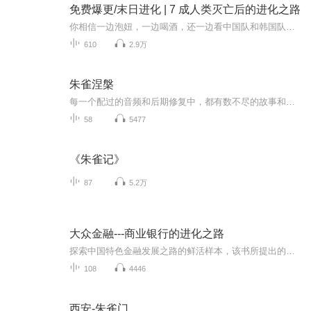
免费爆更/末日进化 | 7 成人类灭亡后的进化之路
你相信一边泡妞，一边喝酒，还一边看中国队和韩国队的足球比赛会导致世界灭亡吗？不管你信不信，我是想信。2038年9月，美国准备偷偷运往日本和其他地域的大量核弹突然在海中爆炸，剧烈的爆炸导致海洋大暴动。核爆灭世，海啸滔天，7 成人类在一天内消失。这...
610
2.9万
朱雀涅槃
每一个配过的音频和后期修复中，都有数不尽的故事和无数次的修改替换，每一次反复回顾，都会感觉自己当时好LOW……
58
5477
《朱雀记》
87
5.2万
大众金融---商业银行的进化之路
探索中国特色金融发展之路的鲜活样本，该书所提出的大宗金融理念，破除传统金融二8定律的巢穴，从资本逻辑转向人本逻辑，努力让金融服务成为一种人人皆可享有的基本权利，一种社会大众，特别是弱势群体追求美好生活的工具。 银行业发展第二曲线的路线图，...
108
4446
西安-朱雀门