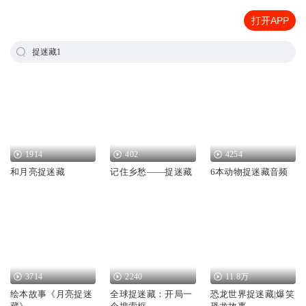
打开APP
捉迷藏1
1914
402
4254
和月亮捉迷藏
记住乡愁——捉迷藏
6本动物捉迷藏音频
3714
2240
11.8万
绘本故事《月亮捉迷
全球捉迷藏：开局一
恐龙世界捉迷藏|爆笑