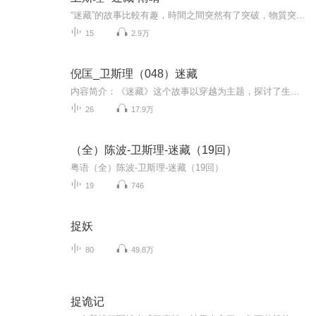
“迷藏”的故事比較有趣，時間之間突然有了突破，物質突破了時間的限制，形成了撲朔迷離的佈局，人和人之間的關係也可以超越時間，所有的开始与结局总是异乎寻常……神秘+惊险+离奇，怪异的事件铺天盖地来了…… 卫斯理即将挑战你的智慧和胆识。心跳加速，...
15
2.9万
倪匡_卫斯理（048）迷藏
内容简介：《迷藏》这个故事以穿越为主题，探讨了生命的时间之旅。故事从卫斯理与白素收到白素表妹高彩虹寄来的一块奇怪的“古堡内不准捉迷藏”的铜牌开始，发展到历史学家王居风与高彩虹在古堡内神秘失踪，卫斯理因好奇心展开了侦查。发现人确实有前世今...
26
17.9万
（全）陈波-卫斯理-迷藏（19回）
粤语（全）陈波-卫斯理-迷藏（19回）
19
746
捉妖
80
49.8万
捉诡记