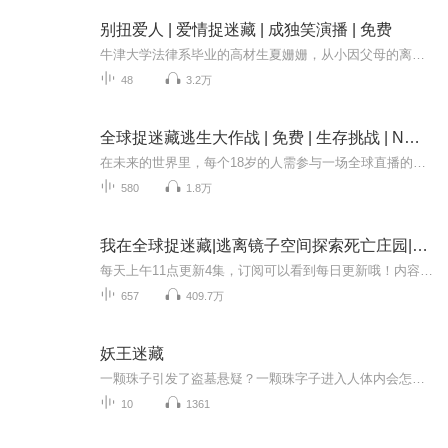
别扭爱人 | 爱情捉迷藏 | 成独笑演播 | 免费
牛津大学法律系毕业的高材生夏姗姗，从小因父母的离异，心灵受到了伤害，长大后不相信任何人，更不相信男人。因为童年的阴影，她觉得没有一个男人可靠，无法交出自己的真心。只想找个高智商的男人，秘密生个孩子，独自抚养。在这个过程中，两个牛津毕业的...
48
3.2万
全球捉迷藏逃生大作战 | 免费 | 生存挑战 | N次元
在未来的世界里，每个18岁的人需参与一场全球直播的生死游戏“捉迷藏”。主角苏牧初战，却意外接下与12名资深追捕者的对决，成为史上难度最高的挑战。他巧妙利用系统漏洞，暗助他人逃脱，首小时便展露出非凡智慧与策略。面对凶猛对手，苏牧以智取胜，既紧...
580
1.8万
我在全球捉迷藏|逃离镜子空间探索死亡庄园|紧张刺激逆天金手指|有声剧
每天上午11点更新4集，订阅可以看到每日更新哦！内容简介 What？！在空间中失败两次的人就会彻底死亡？呵呵！老子有逆天神级辅助器！别人随机变成手枪、纸巾躲避追捕者？老子直接选择擎天柱锤爆追捕者。观看直播的大佬们全都震惊了：我去！！他玩的游戏......
657
409.7万
妖王迷藏
一颗珠子引发了盗墓悬疑？一颗珠字子进入人体内会怎么样？他们真的能找回这个奇怪的珠子吗？
10
1361