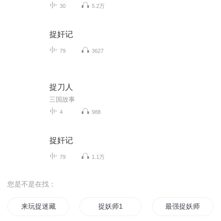
30
5.2万
捉奸记
79
3627
捉刀人
三国故事
4
988
捉奸记
79
1.1万
您是不是在找：
来玩捉迷藏吧
捉妖师1
最强捉妖师