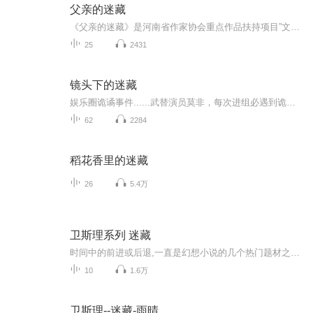
父亲的迷藏
《父亲的迷藏》是河南省作家协会重点作品扶持项目”文鼎中原”丛书的一种，收入作者在全国公开发表过的近20部短篇小说，书中部分作品曾被选刊转载，入选各类选本，获各种奖项等。作品从不同视角折射生活的纠结与寻找，内心的隐秘与释放，生活的叛逆与温暖等。
25
2431
镜头下的迷藏
娱乐圈诡谲事件......武替演员莫非，每次进组必遇到诡谲事件，好巧不巧，花盆坠落时，正好与私家侦探百里伯玉撞了个满怀。威亚的钢丝断裂，甚至火吻，一切都像是有人在背后操纵......可有谁会跟一个小小的武替过不去？
62
2284
稻花香里的迷藏
26
5.4万
卫斯理系列 迷藏
时间中的前进或后退,一直是幻想小说的几个热门题材之一,《迷藏》这个故事,写人在时间中旅行。当然,那是典型的幻想故事。有趣的是,在这个故事的前半部,人在回到“过去”的时候,以另一个身份(前生)出现,到后来,才变成可以自由以一个固定的身份,在时间中自由来去。前一半的设想,在《迷藏》这个故事中,没有得到发挥,后来在另外几个故事中,都用了“前生”这个题材。 “在时间中旅行”这种设想,十分迷人,试想,人若真是可以随时间回到过去,进入未来,这是甚么样的一种情景。故事中的王居风和高彩虹两个人,就是过着那样的“日子”,若干时日之后,又曾有相当怪异的一个故事,是由他们引起的,那是后话了……
10
1.6万
卫斯理--迷藏-雨晴