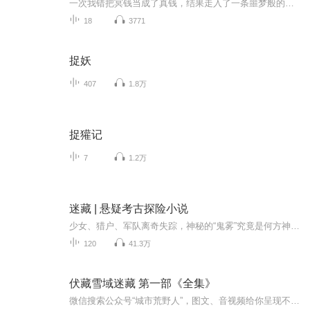
一次我错把冥钱当成了真钱，结果走入了一条噩梦般的不归路．.....你手里的钱，它有可能不是真的钱，而是冥钱。路边的乞丐，他有可能不是真的乞丐，而是高人。我是阴阳先生，一切奇闻怪事尽在这座城市里的江湖怪谈!
18
3771
捉妖
407
1.8万
捉獾记
7
1.2万
迷藏 | 悬疑考古探险小说
少女、猎户、军队离奇失踪，神秘的“鬼雾”究竟是何方神圣？远古的死亡传说、古洞里的驴头狼、梳妆楼女吊、古战场野狐岭的神秘骷髅、大山深处的骷髅神树、干尸洞的恐怖噬尸虫……知识悬疑与探险悬疑完美结合，探寻遗忘多年的历史疑案……所有的一切，都是谜踪；收听之前，没有真相。（完播本...
120
41.3万
伏藏雪域迷藏 第一部《全集》
微信搜索公众号“城市荒野人”，图文、音视频给你呈现不一样的冒险和浪漫。扣扣听友群：27066776