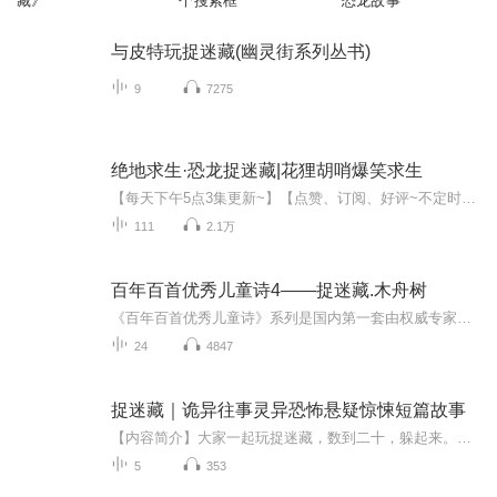
藏》
个搜索框
恐龙故事
与皮特玩捉迷藏(幽灵街系列丛书)
9
7275
绝地求生·恐龙捉迷藏|花狸胡哨爆笑求生
【每天下午5点3集更新~】【点赞、订阅、好评~不定时加更~】简介：全世界的小朋友突然进入了神秘的恐龙世界！在这个世界里，小朋友们可以变成特殊的物品来躲避强大恐龙的追捕，可以变成树木、机器、甚至云朵，但是恐龙并不是那么好骗的。胡小哨进入恐龙世界...
111
2.1万
百年百首优秀儿童诗4——捉迷藏.木舟树
《百年百首优秀儿童诗》系列是国内第一套由权威专家系统编选的儿童诗集，收入了五四运动至今近百首最优秀的作品，作者包括现代儿童诗的开拓者，如胡适，徐志摩，林徽因，冰心，叶圣陶,闻一多,陶行 知等，还有将儿童诗发扬光大并提高到一个新水平的作家，如...
24
4847
捉迷藏｜诡异往事灵异恐怖悬疑惊悚短篇故事
【内容简介】大家一起玩捉迷藏，数到二十，躲起来。吧嗒吧嗒，“他”来了。嘘，别出声！如果被“他”找到了，就会被吃掉！【作者简介】赛牛，短篇故事资深作者，代表作《捉迷藏》【主播简介】玄师、小小棺材板
5
353