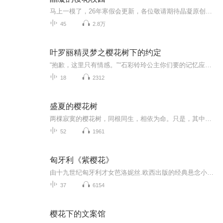
马上一模了，26年寒假会更新，各位敬请期待晶凝原创禁搬，xhs和B站也有号
45
2.8万
叶罗丽精灵梦之樱花树下的约定
“抱歉，这里只有情感。"“石彩铃玲公主你们要的记忆应该在魔界镜。”“谢谢!”“情感与记忆，记忆与法术，法术与封印咒语。"这将是唤醒当年的柳枫的所有办法，及其四大法术人的四大不可缺失的东西，成为另一个世界的圣级仙子柳姐姐。
18
2312
盛夏的樱花树
两棵寂寞的樱花树，同根同生，相依为命。只是，其中一棵永远都不会去问另一棵：“你，爱我吗？”然而，他们，却勇敢地绽放了，在那棵象征着彼此终极命运的，最灿烂的樱花树下。于是，我们仰望，就象仰望某种早已在尘世间灭亡了的信仰。最为根本的、纯洁的...
52
1961
匈牙利《紫樱花》
由十九世纪匈牙利才女芭洛妮丝.欧西出版的经典悬念小说《紫樱花》，一面世就被当时各界争相追逐阅读。《紫樱花》以跌宕起伏的情节、动人心魄的悬念引人入胜。作者站在贵族的立场描写了法国大革命，从另一个侧面反映了当时英法复杂的社会关系。
37
6154
樱花下的文案馆