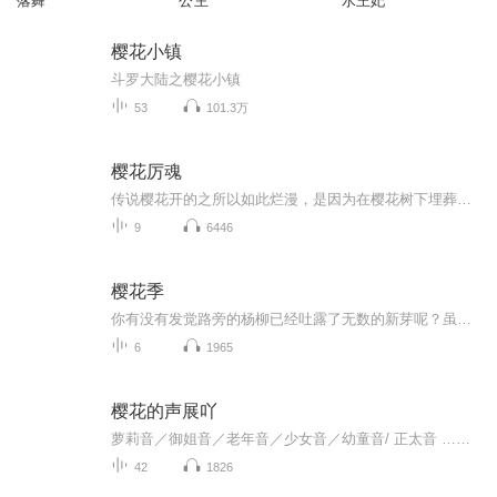
落舞
公主
水王妃
樱花小镇
斗罗大陆之樱花小镇
53
101.3万
樱花厉魂
传说樱花开的之所以如此烂漫，是因为在樱花树下埋葬着尸体，尸体埋葬的越多，樱花开的越是灿烂，《樱花厉魂》讲述的就是关于樱花的梦魇。文章以一个女博士被男友和家人抛弃含冤而死为开头从而引出了“哥哥道”、“樱花路”，正所谓一石激起千层浪，原来以为冤鬼路已经平息，想不到里面还藏有更大的秘密……...
9
6446
樱花季
你有没有发觉路旁的杨柳已经吐露了无数的新芽呢？虽然许多地方还春寒料峭，但是春天也是如约而至了。春天里最浪漫的事就数赏樱花，说到赏樱，第一个想到的当然是日本啦~今天跟着《声音的旅行》一同前，与美丽的樱花一期一会。
6
1965
樱花的声展吖
萝莉音／御姐音／老年音／少女音／幼童音/ 正太音 …… 更多声音不断解锁中 可奶可甜，也可霸气侧漏，随机唱歌，自编小故事屏幕前的你还在等什么，赶紧来收听吧！（1到11集为初中录的，12集往后为高中录的，个人推荐从12集开始听）欢迎点赞、订阅、评论哟...
42
1826