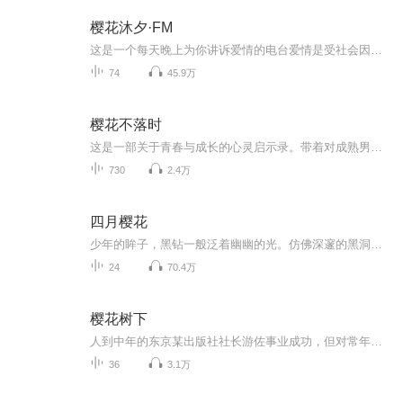
樱花沐夕·FM
这是一个每天晚上为你讲诉爱情的电台爱情是受社会因素影响的生理、心理和主观情感结合的复杂现象，不同时代、文化、学科和学者们对爱情有着不同的理解和定义 爱情三角理论认为，爱情由亲密、激情、承诺三个成分构成
74
45.9万
樱花不落时
这是一部关于青春与成长的心灵启示录。带着对成熟男性特殊情感的少女，在省重点高中的樱花树下，与两位亦师亦友的男性相遇。班主任的沉稳博学如父般给予安全感，班长的阳光守护恰似同龄人最真挚的情谊。当高考倒计时与情感萌动同时袭来，她在责任与欲望、...
730
2.4万
四月樱花
少年的眸子，黑钻一般泛着幽幽的光。仿佛深邃的黑洞，可以轻易摄人心魂。凌夕烟站在湖边，穿过一片蓝玉似的湖水，在目光对上少年双眸的瞬间，轻易就被掠去了呼吸——湖水宝蓝，少年立在码头，乌黑刘顺的碎发和一袭黑衣衬托得桀骜不驯。此时他专注地望着掌...
24
70.4万
樱花树下
人到中年的东京某出版社社长游佐事业成功，但对常年生病的妻子以冷暴力相对。他出差京都时常去一家老字号料理店，风韵犹存的老板娘菊乃与丈夫分居多年，两人渐渐发展出婚外恋情。然而以年轻女性的魅力难以抗拒为借口，游佐竟与菊乃的女儿成了地下情人，终...
36
3.1万