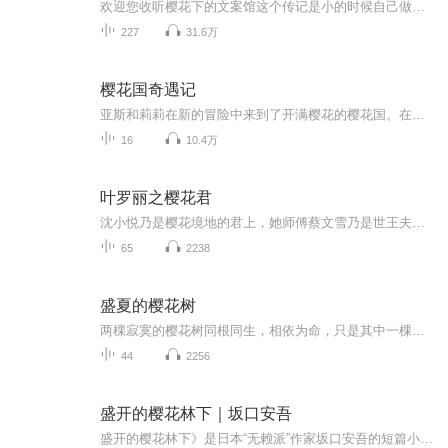
欢迎您收听樱花下的文案馆这个传记是小的时候自己做的.希望大家喜欢，这里的每一条声音见证了我的成长.希望大家都去寻找能让自己义无反顾的梦想.
227
31.6万
樱花国奇遇记
亚斯和莉莉在新的冒险中来到了开满樱花的樱花国。在那里，他们认识了樱花国的太子藤井俊树，听说国王被抓走了，樱花国正陷入四分五裂的困境。唉，没想到这竟然是大魔王的诡计，他还派了狡猾的喵呜来监视樱花国，夺取勇者碎片。这到底是怎么回事，藤井俊树能否真正拯救樱花国，亚斯和莉莉又会发生什么激动人心的事情，让我们一起来收听这个故事吧！
16
10.4万
叶罗丽之樱花君
沈小悦乃是樱花境地的君上，她师傅蔡文雪乃是世王夫人，她的夫君田理乃是黑玫瑰之主，叶罗丽仙境因为大战将她封印，苏醒后的她会发生什么？
65
2238
盛夏的樱花树
两棵寂寞的樱花树同根同生，相依为命，只是其中一棵永远都不会去问另一棵：“你，爱我吗……？”然而，他们却勇敢的绽放了，在那颗象征着彼此终极命运的，最灿烂的樱花树下。于是，我们仰望，就像仰望某种早已在尘世间灭亡了的信仰，最为根本的、纯洁的、...
44
2256
盛开的樱花林下｜坂口安吾
盛开的樱花林下》是日本“无赖派”作家坂口安吾的短篇小说集，集中收录了《盛开的樱花林下》、《禅僧》、《夜长姬与耳男》、《闲山》、《紫大纳言》五篇富于怪诞色彩的短篇小说。坂口安吾笔下的世界，表面如同樱花盛放般，浪漫而引人迷醉，背后却颓废而绝...