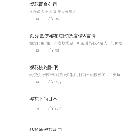
樱花盲盒公司
这是多人小说,欢迎大家加入
14
287
免费|圆梦樱花塔|幻想言情&言情
稳定日更5集，不定期爆更，AI主播良心又迷人，订阅追更不迷路！ 【内容简介】 你听说过超梦幻修复女巫小樱的“樱花魔塔修复店”吗？在这里，可以修复任何破碎的东西哦！暗恋系海蓝贝壳音乐盒，修复！友爱系琥珀琉璃手链，修复！樱花女巫莎小樱为了追寻...
12
403
樱花校跑酷 啊
玩樱校此专辑暂时断更哦因为目前不玩樱校了，主要玩蛋仔派对--
14
35万
樱花下的日本
24
1.2万
晶凝的樱花校园