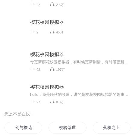
22
2.3万
樱花校园模拟器
2
4581
樱花校园模拟器
专更新樱花校园模拟器，有时候更新剧情，有时候更新生活，希望大家能够喜欢哦，是搬运的，是搬运的，是搬运的，重要的事情说三遍
92
197万
樱花校园模拟器
hello，我是晚秋的频道，讲的是樱花校园模拟器的趣事，（这不能叫简介吧？）反正不喜勿喷，谢谢大家的支持与努力�！
27
8.3万
您是不是在找：
剑与樱花
樱转落世
落樱之上