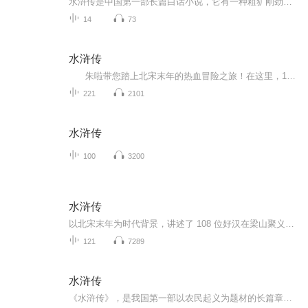
水浒传是中国第一部长篇白话小说，它有一种粗犷刚劲的艺术气息，有着鲜明的民族风格。
14
73
水浒传
朱啦带您踏上北宋末年的热血冒险之旅！在这里，108位英雄好汉从平凡人变身传奇侠客—— 《智取生辰纲》《醉打蒋门神》《三打祝家庄》……每个故事都充满智慧与勇气：鲁智深倒拔垂杨柳的夸张神力，武松景阳冈打虎的惊险瞬间，让孩子们仿佛...
221
2101
水浒传
100
3200
水浒传
以北宋末年为时代背景，讲述了 108 位好汉在梁山聚义的传奇故事。这些好汉来自不同阶层，因各种缘由被逼上梁山，他们劫富济贫、对抗官府。从林冲雪夜上梁山，到宋江接受招安，再到南征北战，展现出一幅波澜壮阔的农民起义画卷，深刻反映了当时社会的黑暗、...
121
7289
水浒传
《水浒传》，是我国第一部以农民起义为题材的长篇章回小说，是古代英雄传奇小说的典范作品。数百年来，它一直深受我国人民、乃至世界人民的喜爱。