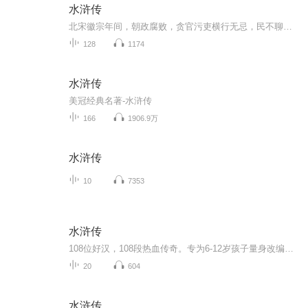
水浒传
北宋徽宗年间，朝政腐败，贪官污吏横行无忌，民不聊生。许多原本安分守己、身怀武艺的好汉，如林冲、武松、鲁智深等，或因权贵迫害，或因打抱不平而惹祸上身，最终走投无路，被逼上梁山泊落草为寇。随着各路英雄汇聚，梁山势力日益壮大，最终聚齐了以宋江...
128
1174
水浒传
美冠经典名著-水浒传
166
1906.9万
水浒传
10
7353
水浒传
108位好汉，108段热血传奇。专为6-12岁孩子量身改编，保留智取生辰纲、武松打虎、鲁提辖拳打镇关西等经典名篇，删减不适合少儿的内容。每集一个完整故事，5-8分钟，睡前车上随时听。听水浒故事，养浩然正气。
20
604
水浒传