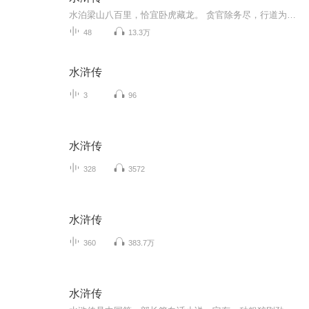
水泊梁山八百里，恰宜卧虎藏龙。 贪官除务尽，行道为苍生。 一百单八奢遮将，谁为敷陈正名？朱明时代有施公。 巧借春秋笔，作传颂英雄！
48
13.3万
水浒传
3
96
水浒传
328
3572
水浒传
360
383.7万
水浒传