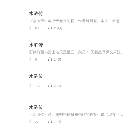
水浒传
《水浒传》成书于元末明初，作者施耐庵。水浒，原意为“在水边上”，指水泊梁山。作品生动地描绘了一百零八位好汉被逼上梁山、替天行道的英雄事迹，深刻地揭示了官逼民反的主题，弘扬了人间正气，是一曲忠义的颂歌！该书人物形象鲜明，极富个性魅力。金圣叹评价说：“叙一百八人，人有其性情，人有其气质，人有其形状，人有其声口。”其中，花和尚鲁智深、豹子头林冲、青面兽杨志、行者武松、黑旋风李逵等艺术形象呼之欲出、光彩照人，不但早已深入人心，成为深受广大读者喜爱的人物，同时也成为...
65
204万
水浒传
石碣前面书梁山泊天罡星三十六员： 天魁星呼保义宋江、天罡星玉麒麟卢俊义、天机星智多星吴用、天闲星入云龙公孙胜、天勇星大刀关胜、天雄星豹子头林冲、天猛星霹雳火秦明、天威双鞭呼延灼、天英星小李广花荣、天贵星小旋风柴进、天富星扑天雕李应、天满星...
6
1405
水浒传
132
2553
水浒传
《水浒传》是元末明初施耐庵创作的长篇小说（现存刊本署名大多有施耐庵或罗贯中或两人皆有），是中国历史上第一部用白话文写成的章回体长篇小说 。全书通过描写以宋江为首的一百零八位梁山好汉消灭乱臣贼子、水泊梁山壮大和接受宋朝招安，以及受招安后为...
279
7.5万