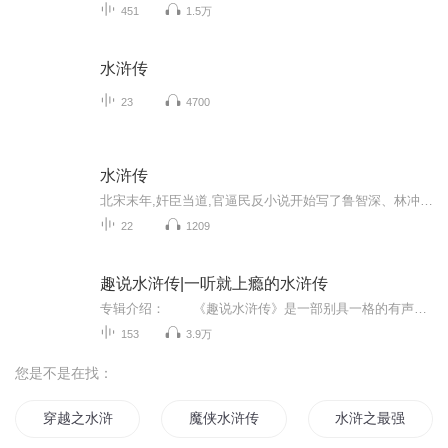
451
1.5万
水浒传
23
4700
水浒传
北宋末年,奸臣当道,官逼民反小说开始写了鲁智深、林冲等人富有传奇色彩的落草故事。此后,以智取生辰纲为开端,个人的反抗逐渐变成了群体的抗争。自从晁盖坐了头把交椅,梁山泊成了“不怕官司不怕天”的好汉们的天堂。深受好汉们景仰的及时雨宋江,也在题了反诗后上了梁山。宋江整顿山寨,广纳人才,三打祝家庄,大破高唐州,使水泊梁山声威远震。晁盖死后,宋江坐上了梁山头把交椅。他建起忠义堂,高挂“替天行道”杏黄旗,并在踏平曾头市,攻破东平、东昌两府后、聚齐了义气相投的一百零八位好汉,一同劫富济贫、除暴安良。
22
1209
趣说水浒传|一听就上瘾的水浒传
专辑介绍： 《趣说水浒传》是一部别具一格的有声书，它以生动有趣的方式，重新诠释了古典名著《水浒传》的精髓。 这部有声书不仅仅是对原著的朗读，更是对其中人物、情节和主题的深入挖掘和趣味解读。通过幽默诙谐的旁白和角色扮演，...
153
3.9万
您是不是在找：
穿越之水浒风云
魔侠水浒传
水浒之最强匪二代