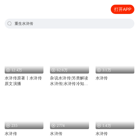
打开APP
重生水浒传
12.4万
62.6万
3.1万
水浒传原著丨水浒传
杂说水浒传|另类解读
水浒传
原文演播
水浒传|水浒传冷知
识|水浒智慧
235
2774
1.4万
水浒传
水浒传
水浒传