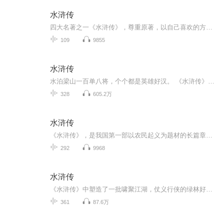
水浒传
四大名著之一《水浒传》，尊重原著，以自己喜欢的方式演播。
109
9855
水浒传
水泊梁山一百单八将，个个都是英雄好汉。 《水浒传》是中国人不可不了解的一部经典传统名著。这部评书就是讲述关于这些水浒英雄的故事与绯闻。 天罡尽已归天界，地煞还应入地中。 千古为神皆庙食，万年青史播英雄。
328
605.2万
水浒传
《水浒传》，是我国第一部以农民起义为题材的长篇章回小说，是古代英雄传奇小说的典范作品。数百年来，它一直深受我国人民、乃至世界人民的喜爱。
292
9968
水浒传
《水浒传》中塑造了一批啸聚江湖，仗义行侠的绿林好汉的独特性格和各人被逼上梁山的成长道路。书中塑造了108个英雄好汉，每人有每人的语言，通过这些语言，人物的迥异性格被刻画得惟妙惟肖，栩栩如生。这部评书是根据施耐庵的原著《水浒》讲述。故事包括林...
361
87.6万