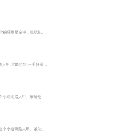
如果您的猫猫一样，走着10年以上的网文阅读经历，对起点众位大神一定很熟悉。在网络文学的璀璨星空中，吱吱以其独特的文学魅力和对女性角色深刻的刻画，成为了一颗耀眼的星辰。她的作品不仅仅是古代言情的叙述，更是一种对女性自我价值和命运掌控的深刻思...
沈月雪英勇救人,穿越了!坑娘的,居然来到一个修仙的世界.更可恨,废材资质,只能当个小透明路人甲.谁能想到,一手好厨艺也能钓到极品大神,果真吃货就是有福.站住!仙丹、法宝、秘籍全都交出来!什么,不给?关门,放大神!……这是一个呆萌吃货如何拐骗腹黑大神的故事.只是,她没想到……
沈月雪英勇救人，穿越了！坑娘的，居然来到一个修仙的世界。更可恨，废材资质，只能当个小透明路人甲。谁能想到，一手好厨艺也能钓到极品大神，果真吃货就是有福。站住！仙丹、法宝、秘籍全都交出来！什么，不给？关门，放大神！这是一个呆萌吃货如何拐骗...
沈月雪英勇救人，穿越了！坑娘的，居然来到了一个修仙的世界。更可恨，废材资质，只能当个小透明路人甲。谁能想到，一手好厨艺也能钓到极品大神，果真吃货就是福。站住！仙丹，法宝，秘籍全部都交出来！什么，不给？关门，放大神！…这是一个呆萌吃货如何...