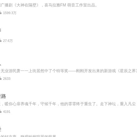
广播剧《大神在隔壁》，喜马拉雅FM 萌音工作室出品。
1599.3万
养
27.6万
人
2633
妻路
4191
经
长的好文章，静观纷扰喧嚣的世界。