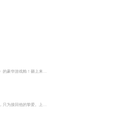
【内容简介】无业游民萧一一上街居然中了个特等奖——刚刚开发出来的新游戏《星辰之界》的豪华游戏舱！砸上来的好东西不要白不要！ 岂知一进游戏，居然选到了特殊种族修罗族，从此陷入了一个古怪的任务之中，更因为修罗族的特殊体质，居然变成了一位华丽丽...
又名天降星辰，暖你心扉养魂千年，守候千年，他的霏霏终于重生了。走下神坛，重入凡尘，只为接回他的挚爱。上辈子，霏霏追逐了他一辈子。这一世，就换他宠她护她，陪她走她想走的路。他会一直一直陪着她，直到永远一夕之间，她穿越了，还被绑了个系统。系统无良，老是发布一些不可能完成的任务。还好她气运不错，开局就得到了一个秘境空间，里面还住了一个美美的大神。自此，她功法不用愁，丹药永不缺，没事还能看看大神养养眼。可惜大神再好也不是她的菜，她真正喜欢的是那个陪她出生入死的冷公子。直到某一天...