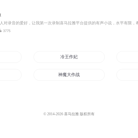
掉
3775
冷王作妃
神魔大作战
穿越
小学生作文
统
重生之大神作家
© 2014-
2026
喜马拉雅 版权所有
作家
超能作者