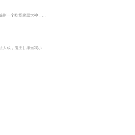
沈月雪英勇救人穿越了，居然来到一个修仙的世界，更可恨的是，废柴资质，可没想到，拐骗到一个吃货腹黑大神，喂着，喂着，大神就不走了......
出生时因为天资太高，为上天所不容；三岁时开天目，鬼差见了我要喊一声林少；四岁时道法大成，鬼王甘愿当我小弟；如今我十八岁，已经强到天下无敌，当然这些不重要，我只想问一下，有个千年冷艳女僵尸，她要非要当我老婆，收还是不收？在线等，急！