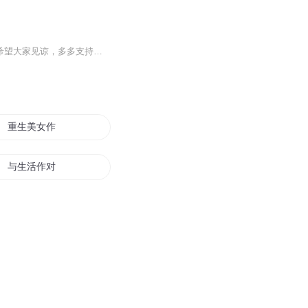
由于本人对录音的爱好，让我第一次录制喜马拉雅平台提供的有声小说，水平有限，希望大家见谅，多多支持，大家的支持是我能继续坚持下去的动力！ 同时感谢喜马拉雅平台给我一次展现自己爱好的机会，同时也感谢作者两颗虎牙提供的书籍。 您的点赞和关注是我唯一不竭的动力，谢谢！...
重生美女作家
与生活作对的小人
我家王妃又作妖
我家皇后又作妖
回到青春当作家