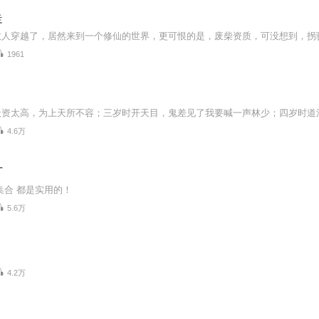
走
1961
4.6万
T
 集合 都是实用的！
5.6万
4.2万