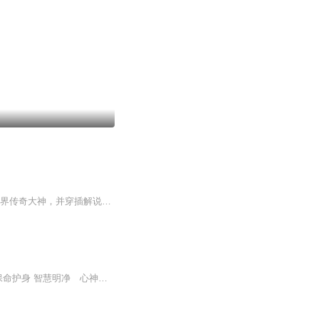
医学大神”系列以十四册、九十万字的体量，忠实再现四百年现代医学史，精细描摹十四位业界传奇大神，并穿插解说医学科普知识，是一套集传记、历史、科普于一身的大众读物...
道教经典，八大神咒，道教八大神咒。 一、净心神咒： 太上台星 应变无停 驱邪缚魅 保命护身 智慧明净 心神安宁 三魂永久 魄无丧倾 二、净口神咒： 丹朱口神 吐秽除氛 舌神正伦 通命养神 罗千齿神 却邪卫真 喉神虎贲 气神引津 心神丹元 ...