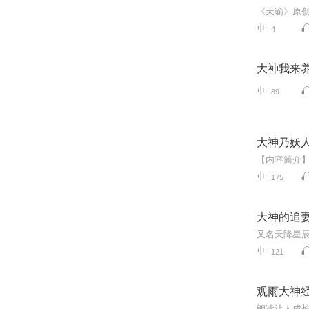
《天谕》原创
4
大神我来
89
大神乃妖
175
大神的追
121
观雨大神
朗读让人成