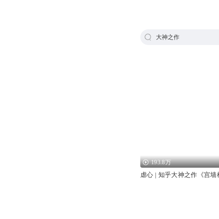
大神之作
193.8万
虐心 | 知乎大神之作《宫墙