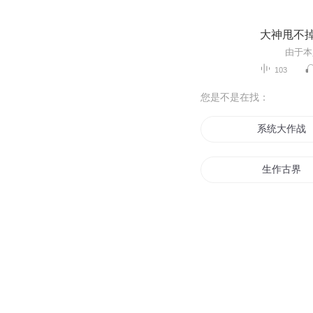
大神甩不
103
您是不是在找：
系统大作战
生作古界
作者游记之
强行作妖系
回到过去当