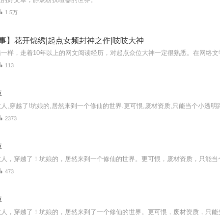
1.5万
事】花开锦绣|起点女频封神之作|吱吱大神
113
掉
2373
掉
473
掉