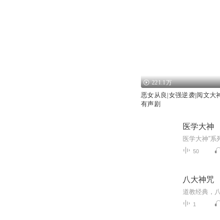
221.1万
恶女从良|女强逆袭|阅文大
有声剧
医学大神
50
八大神咒
1