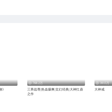
768.2万
3915万
柳》
三界战尊|热血爆爽|玄幻经典|大神扛鼎
大神戒
之作