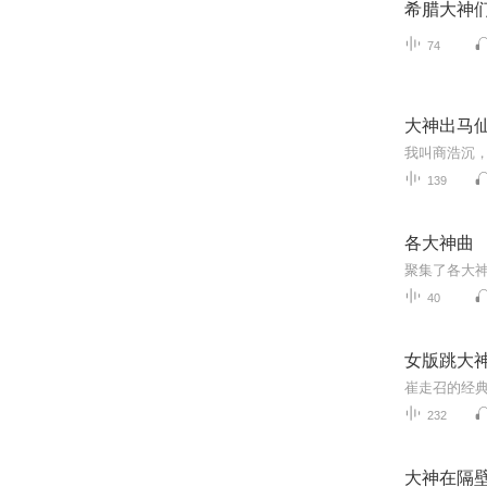
希腊大神
74
大神出马
139
各大神曲
聚集了各大
40
女版跳大
崔走召的经
232
大神在隔