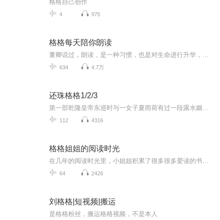
格格自己创作
4
975
格格每天陪你朗读
董卿说过，朗读，是一种习惯，也是对生命进行升华，以文学的汁液浸透生命的深度。 朗读是对爱人、孩子、朋友最长情的陪伴。
634
4.7万
还珠格格1/2/3
第一部乾隆皇帝东巡时与一女子夏雨荷有过一段露水姻缘，后雨荷生下一女夏紫薇而乾隆并不知情。多年后，雨荷病逝。紫薇携丫环金锁带着当年乾隆留下的信物，从济南千里迢迢到北京欲与父亲相认。主仆二人到京城后根本无法进宫面圣，趁朝廷官员梁廷桂儿子的婚...
112
4316
格格姐姐的阅读时光
在几年的阅读时光里，小姐姐积累了很多很多爱读的书籍，她想自己分享给大家听
64
2426
刘格格|短视频|搬运
是格格粉丝，搬运格格视频，不是本人