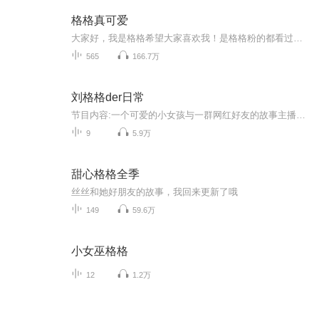
格格真可爱
大家好，我是格格希望大家喜欢我！是格格粉的都看过来吖！！！
565
166.7万
刘格格der日常
节目内容:一个可爱的小女孩与一群网红好友的故事主播介绍:刘格格适合人群:娱乐你将收获:欢乐与道理知识
9
5.9万
甜心格格全季
丝丝和她好朋友的故事，我回来更新了哦
149
59.6万
小女巫格格
12
1.2万