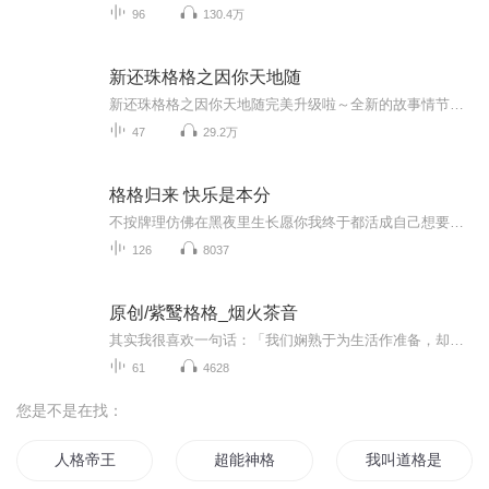
96
130.4万
新还珠格格之因你天地随
新还珠格格之因你天地随完美升级啦～全新的故事情节，全新的演播方式，满足你对还珠故事的所有期待(新还珠之天地随1)每周六都会更新一集哦～
47
29.2万
格格归来 快乐是本分
不按牌理仿佛在黑夜里生长愿你我终于都活成自己想要的模样
126
8037
原创/紫鹥格格_烟火茶音
其实我很喜欢一句话：「我们娴熟于为生活作准备，却并不擅长于生活。」细细想来真的是这样，我们每个人都是第一次来到这世间，从懵懂无知到有自己的梦想和追求，为了过上自己想要的日子不断准备着、努力着。可是越长大越发现，现实总是充斥着各种无奈，得...
61
4628
您是不是在找：
人格帝王
超能神格
我叫道格是只猫