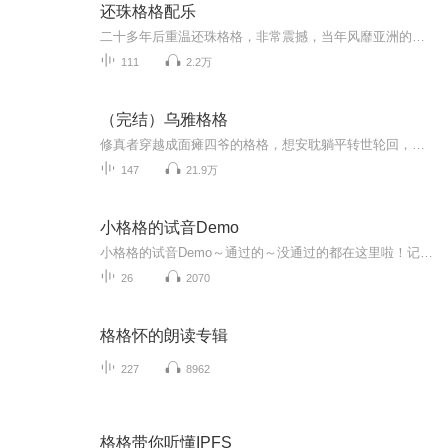
还珠格格配乐
二十多年后重温还珠格格，非常震撼，当年风靡亚洲的电视剧拍的真好，音乐真好。尤其是《当》《自从有了你》这种充满“精气神”的大气魄歌曲，非常符合千禧年时候人们的那种精神状态，对爱情，对生活都充满了热情，对未来都充满了向往。年轻人就应该有年轻...
111
2.2万
（完结）乌雅格格
修真者穿越成面瘫四爷的格格，想安耽躺平转世轮回，没想一路成为帝王宠妃～～欢迎订阅收听《乌雅格格》，聆听从格格逆袭到皇贵妃的宫斗之路～～
147
21.9万
小格格的试音Demo
小格格的试音Demo～通过的～没通过的都在这里啦！记录一下格格我在有声世界的一点点的进步～定期不定期的更新哟�主播寄语：想你的时候有些幸福，幸福的有些难过……
26
2070
格格怀的朗读专辑
227
8962
格格带你听懂IPFS