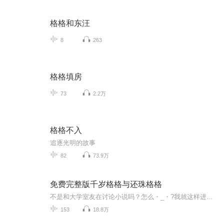
格格和东汪
8
263
格格填房
73
2.2万
格格不入
追逐光明的故事
82
73.9万
免费完整版千岁格格与还珠格格
不是和大学室友在讨论小说吗？怎么・_・?我就这样进去了，穿越去了那个书里？
153
18.8万