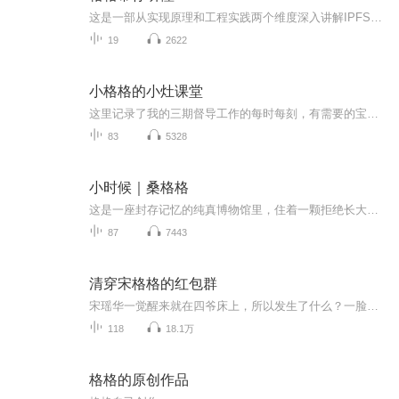
这是一部从实现原理和工程实践两个维度深入讲解IPFS和Filecoin的著作。作者是中文社区内非常由影响力的3位IPFS/Filecoin布道者，本书得到了IPFS&Filecoin创始人以及IPFS官方（协议实验室）的高度认可和强烈推荐。
19
2622
小格格的小灶课堂
这里记录了我的三期督导工作的每时每刻，有需要的宝贝们尽情的拿走吧～小打卡～作业分析～pia戏～还有辅导课延伸应有尽有哦～加油吧！
83
5328
小时候｜桑格格
这是一座封存记忆的纯真博物馆里，住着一颗拒绝长大的童心。小时候永远消失了，但关于小时候的记忆，却始终在治愈我们。 本书是桑格格的半自传体长篇小说。全书用混合着四川方言的口语写成，讲述了一个女娃子从蹒跚学步到二十多岁闯荡大城市的成长经历。...
87
7443
清穿宋格格的红包群
宋瑶华一觉醒来就在四爷床上，所以发生了什么？一脸懵的她终于看见了缩在角落的自己的金手指，一个微信红包群，呵呵，非酋本酋的她，简直好惨一清穿格格。
118
18.1万
格格的原创作品