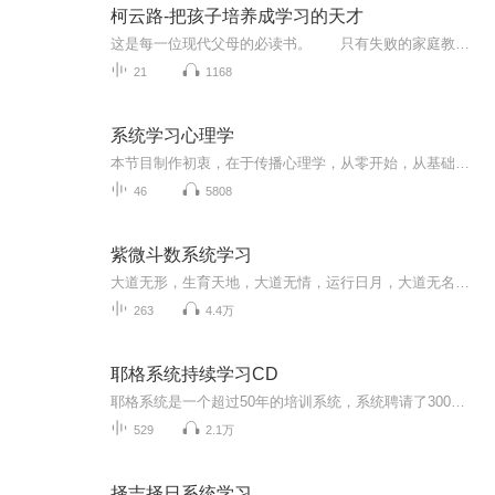
柯云路-把孩子培养成学习的天才
这是每一位现代父母的必读书。 只有失败的家庭教育，没有无法成功的孩子。 每个孩子都是天才，天才是教育的结果。 孩子的学习能力是种综合的构成。本书对这一综合的构成进行了具体分析，并提出了切实可行的高效解决方案。 要把孩子培养成学习...
21
1168
系统学习心理学
本节目制作初衷，在于传播心理学，从零开始，从基础开始，讲解心理学的各种经典书籍，与大家共勉
46
5808
紫微斗数系统学习
大道无形，生育天地，大道无情，运行日月，大道无名，长养万物，大道自然，天长地久；大道至上，修德为先，正己化人，诸恶莫作，众善奉行，敬老怀幼，扶危济物，积功累德。无私无欲，知足长乐，恬淡虚无，清净无为，忏过诚志，常清常净，穷通阴阳，造化玄...
263
4.4万
耶格系统持续学习CD
耶格系统是一个超过50年的培训系统，系统聘请了300多名专业人士组成的专家团队，为成千上万个独立生意人提供支持。致力于在个人和专业发展领域保持其作为领军人物的地位。你准备好开始了吗？......15657032225
529
2.1万
择吉择日系统学习