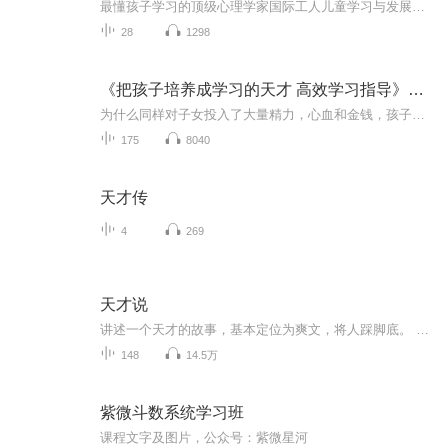
最懂孩子学习的顶级心理学家国际工人儿童学习与发展的研究领袖艾莉森·高普尼克所著三本书 《园丁与木匠》《孩子如何学习》《孩子如何思考》
28
1298
《把孩子培养成学习的天才 高效学习指导》柯云路著
为什么同样对子女投入了大量精力，心血和金钱，孩子的发展却千差万别，成功者的经验表明，当好一个家长并不难，只需在观念和方法上做一点改变。
175
8040
天才传
4
269
天才说
讲述一个天才的故事，基本定位为爽文，将人踩脚底。 本来想听人家说的发现更新太慢忍不住就自己来说了，喜欢的就听听，这本是男生为主脚的小说，有我来说可能大家不会喜欢，不过没关系，希望还是会有一两个朋友喜欢哦，我会尽量完成它的！
148
14.5万
紫微斗数系统学习班
课程文字及图片，公众号：紫微星河