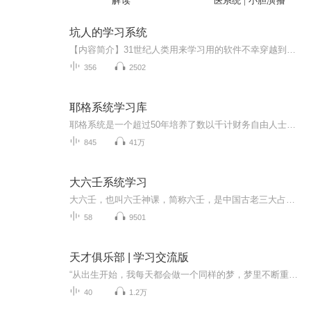
解读
医系统 | 小胆演播
坑人的学习系统
【内容简介】31世纪人类用来学习用的软件不幸穿越到了21世纪。女主：“小说里出现的空间，系统都能让主角称霸世界，富可敌国。怎么我就遇到个系统是专门坑人的呢？”系统：“你刚刚说我什么？信不信我秒秒钟发射导弹让XXX国山峰变盆地？”跟随着学习系统一...
356
2502
耶格系统学习库
耶格系统是一个超过50年培养了数以千计财务自由人士的专业化，系统化的教育机构，有着经过时间和实践验证的成熟的理念和价值观，我们分享的内容是经过系统筛选出来的，更利于书友系统化的学习和成长！ 现在人不缺乏信息，缺乏导航系统引导学习真正对目标，...
845
41万
大六壬系统学习
大六壬，也叫六壬神课，简称六壬，是中国古老三大占卜术之一，与太乙神数、奇门遁甲并称古三式。三式从功能上来讲，在古代太乙占国事，奇门占军事，六壬占人事。传承上来说，太乙神数古籍寥寥，近乎失传。奇门遁甲虽有传承，但亦有断代，且派别林立，又各...
58
9501
天才俱乐部 | 学习交流版
“从出生开始，我每天都会做一个同样的梦，梦里不断重复着同样的一天。”“你在梦里都做了什么？”“抢银行、炸大楼、泡妹子、侠盗飞车……反正是梦里，自然做了很多无法无天的事。”“说说你昨晚做了什么吧。”“昨天就比较有意思了。我做梦这么久，还是...
40
1.2万