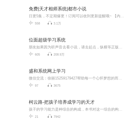
免费|天才相师系统|都市小说
日更5集，不定期爆更！订阅可以收到更新提醒哦~ 【内容简介】 穿梭于古风世界的相师少年——苏白，偶获神秘相师系统，携五项神技：相术、命理卜算。一次意外，他被卷入白山观的风水阵法危机，道长明光的邀请与归明剑的赠予，令他面临抉择。在此过程中，他...
558
3.1万
位面超级学习系统
朋友如果因为听声音去看小说，请去起点，纵横等正版小说网站观看，写作不易，请支持一下作者，谢谢！平凡青年陈嘉，偶得超级系统，位面随意穿梭，能力肆意索取。 金刚狼世界，他对狼叔笑了笑：这个世界不止一头金刚狼 僵尸先生世界，获得修炼之法，踏上修行之途！魁拔世界......斗罗大陆......环太平洋......瓦罗兰大陆！
605
208.9万
盛和系统网上学习
微信交流：徐丽15259179427帮助每一个心怀梦想的而且肯努力付出的朋友们实现安利梦想。安利移动模式020新运作，没有开支，不用东奔西跑，创业是为了梦想！今天的生活是因为三年前的选择，而今天的选择决定三年后的生活！紧跟时代潮流，把握互联网安利这个...
97
3675
柯云路-把孩子培养成学习的天才
孩子的学习能力是种综合的构成，本书对这一综合的构成进行了具体分析，并提出了切实可行的高效解决方案。
21
7942