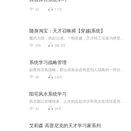
22
7.7万
随身淘宝：天才召唤师【穿越|系统】
魔武大陆，风起云涌。一朝穿越，天才特工沦落为绝世废柴。恶奴欺辱，姐妹残害！父母失踪，夫家退婚。她就是这个世界的笑柄。她要以牙还牙！欠她的，终有一日，她会全部取回来，她要将白痴、废物、傻子这三个头衔摘掉，让他们见识到什么叫做真正的绝世天才...
975
341.3万
系统学习战略管理
如果你没有战略，那么你就会必然是别人战略的一部分。对于一个企业来说，最朴素和最核心的问题就是“方向性问题” ，这也是企业战略的逻辑起点。如需此课件，请前往此地址下载：https://www.docin.com/p-4631314485.html&d=e80526d6706f7e64d6b715e5239062cb
28
2.8万
阳宅风水系统学习
风水能让你懂很多，人生的起起伏伏和风水轮流转是何其相似，人生失意时不要自暴自弃、破罐子破摔，这时需要加倍努力。人生得意时也不要盛世凌人、目空一切，此时也要学会克制。物极必反、否极泰来。你只要懂得这个道理，利用这个规律你就能立于不败之地。
47
14万
艾莉森·高普尼克的天才学习家系列