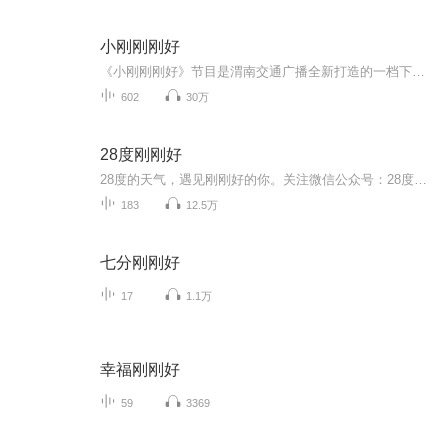
小刚刚刚好
《小刚刚刚好》节目是渭南交通广播全新打造的一档下班高峰期娱乐脱口秀节目。节目口号是“有事别往心里搁，大事小事找刚哥。信刚哥，不挂科，每天晚上有酒喝”。 《小刚刚刚好》以都市有车一族、都市白领、机关工作人员、学生朋友等为主要收听对象。节目时段是下班出行高峰，广播的超黄金时段。道路拥堵严重，听众最需要进行情绪调整的时段，为大家打造—个放松身心的平台。
602
30万
28度刚刚好
28度的天气，遇见刚刚好的你。关注微信公众号：28度刚刚好 收听原版节目，获取文稿更方便噢~咨询互动转载授权请@新浪微博：刚好的方方 （这里有我的日常喔~狠狠戳进来吧！）
183
12.5万
七分刚刚好
17
1.1万
幸福刚刚好
59
3369