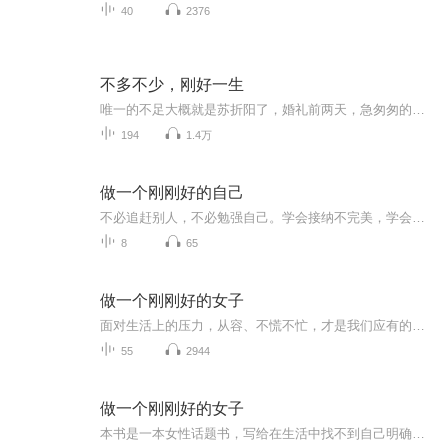
40
2376
不多不少，刚好一生
唯一的不足大概就是苏折阳了，婚礼前两天，急匆匆的约我见了一面，然后再也没有见到了，就像之前的那几年一样，就这样悄无声息的离开了，但是我相信，在不久之后，他也会带着对他而言，正确的那个人，幸福的站在一起，一看就是情侣……
194
1.4万
做一个刚刚好的自己
不必追赶别人，不必勉强自己。学会接纳不完美，学会与生活和解。在喧嚣世界里，安静地做一个刚刚好的自己，不慌不忙，自在从容。
8
65
做一个刚刚好的女子
面对生活上的压力，从容、不慌不忙，才是我们应有的态度
55
2944
做一个刚刚好的女子
本书是一本女性话题书，写给在生活中找不到自己明确定位的女孩。书中涵盖了成长、修养、爱情、婚姻、家庭、事业等诸多方面，用小故事讲述大道理，故事取材真实，贴近生活。