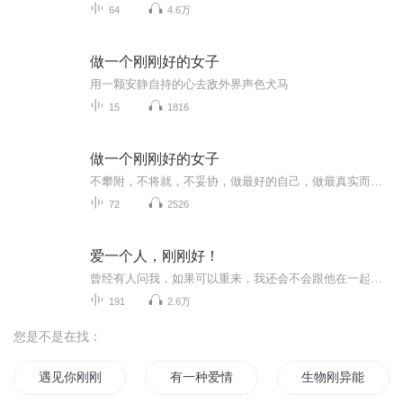
64
4.6万
做一个刚刚好的女子
用一颗安静自持的心去敌外界声色犬马
15
1816
做一个刚刚好的女子
不攀附，不将就，不妥协，做最好的自己，做最真实而珍贵的自己，就是最幸福的女人。
72
2526
爱一个人，刚刚好！
曾经有人问我，如果可以重来，我还会不会跟他在一起，我如果说，已经重新来过了呢，给我造梦让我追求幸福的那个人，我不知道你现在哪里？但我还是要在这里。感谢你！正是因为你的鼓励，才让我意识到，幸福不存在犹豫，有机会就要勇敢做选择。毕竟生命只有...
191
2.6万
您是不是在找：
遇见你刚刚好
有一种爱情刚刚好
生物刚异能的女主