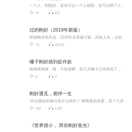
一个人，刚刚好，是你可以一个人精彩，也可以两个人辉煌，是你既能做好和对方一直走下去的打算，也做好对方随时要走的准备。本书是今日头条情感励志领域人气作者梁知夏君首部治愈作品，帮助新一代元气青年摆脱依赖，保持独立，不因失去而低落，不因未来而彷徨。当你找到一个人刚刚好的状态，你就能万事绰绰有余，余生神采奕奕！
47
8万
过的刚好（2019年新版）
郭德纲亲笔作品，2019年全新修订版，回首人生，过的刚好。（目前查过平台里没有人读过）
73
42.8万
嗓子刚好就到处作妖
咪咪咪咪咪，喵，不知道啊，前几天嗓子已经疼死了，最近好了，要开始作妖了��
0
0
刚好遇见，相伴一生
“你说最好的缘分是什么样的？”林晚星的答案，是十七岁那年撞进顾知行怀里时，他递过来的那杯温奶茶；是二十三岁加班到深夜，楼下路灯下等她的身影；是三十岁厨房台面上，他刚切好的半个柚子。没有轰轰烈烈的告白，没有跌宕起伏的波折，他们的故事就像巷...
442
1.4万
《世界很小， 而你刚好发光》