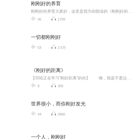
刚刚好的养育
刚刚好的养育大家好，这里是我为你朗读的《刚刚好的养育》。我们一起学习：如何放下焦虑，用爱和孩子沟通；如何不吼不叫，养出内心有力量的孩子。希望我的声音，能陪你一起，做刚刚好的父母。
36
1709
一切都刚刚好
53
2.5万
《刚好的距离》
【写给正在学习“刚好距离”的你】 嗨，我是不爱运动的白桃。欢迎来到《刚好的距离》。这是一档关于“离家之后”的声音陪伴节目。我们聊独居的狼狈、第一份工资的忐忑、深夜急诊室的灯光、电话两端的沉默，以及那些走着走着就散了的友谊。 ...
9
305
世界很小，而你刚好发光
44
2660
一个人，刚刚好