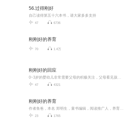
56.过得刚好
自己读得第五十六本书，请大家多多支持
47
6736
刚刚好的养育
70
1.4万
刚刚好的回应
0~3岁的婴幼儿非常需要父母的积极关注，父母看见孩子的需求并及时回应孩子，有利于孩子的安全感建立。作者从神经科学和心理学角度出发，揭示婴幼儿的心理秘密，告诉家长和幼儿教育工作者如何有效回应孩子。网络爆火的“摆烂带娃专治不服”“90后敷衍式育儿...
47
4321
刚刚好的养育
作者鱼爸，本名 郑明生，童书编辑，阅读推广人，养育男孩公众号创始人，家庭育儿分享文章原创作者。这是一本接中国地气的育儿书，在陪伴孩子成长的同时也会让家长成长！孩子如同一面镜子，照出我们自身的问题，就看我们愿不愿意改变。有幸做父母 必须好好...
23
1765