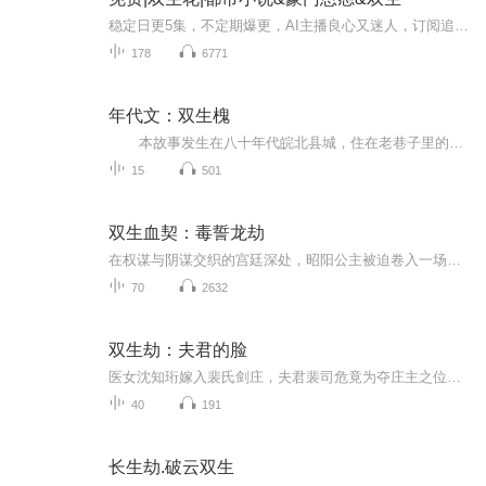
稳定日更5集，不定期爆更，AI主播良心又迷人，订阅追更不迷路！ 【内容简介】 我和妹妹是老胡同里出了名的双生花。妈妈好赌，爸爸不知所踪，我们从小吃百家饭长大。我是个妹控，为了供她上学，我混进社会的大染缸里。受尽折磨后，莫名其妙顶替了富家女...
178
6771
年代文：双生槐
本故事发生在八十年代皖北县城，住在老巷子里的老杨家有一对双胞胎女儿，这两个女娃一起考入了县里重点高中，县一中，老两口非常高兴，逢人便说两个娃娃争气、懂事。只是这一对双生姐妹花，虽有着一样的绝世容颜，但由于两人不同的生活态度，不...
15
501
双生血契：毒誓龙劫
在权谋与阴谋交织的宫廷深处，昭阳公主被迫卷入一场生死局。皇帝以母妃性命相逼，要她毒杀摄政王谢危。然而，她却意外发现，自己与谢危之间竟有着神秘的同命契——她的血能解他的毒，而他的命却与她紧紧相连......
70
2632
双生劫：夫君的脸
医女沈知珩嫁入裴氏剑庄，夫君裴司危竟为夺庄主之位诈死，顶替双生兄长裴司宴的身份，与大嫂苏绮罗纠缠，还将沈知珩视作眼中钉百般构陷。沈知珩撞破秘密后屡遭迫害，被逼迫改嫁傻世子之际，她假死脱身回归渡厄谷，重逢权倾朝野的霍惊鸿。二人相知相爱，沈...
40
191
长生劫.破云双生