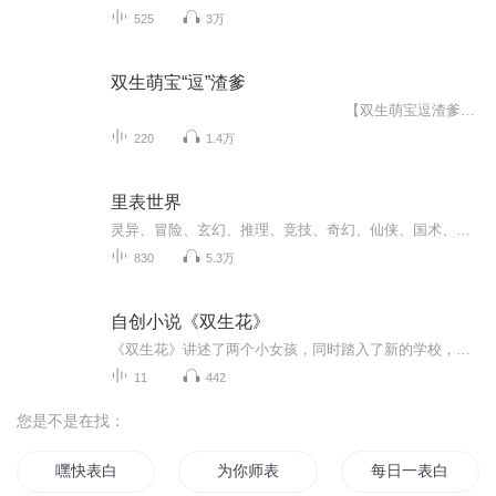
525
3万
双生萌宝“逗”渣爹
【双生萌宝逗渣爹】五年前，因各种误会逼得女主带球远赴边塞，含辛茹苦独自带娃，五年后，男主意外得知竟有一对龙凤胎萌宝喊他“爹爹”，天才哥哥和戏精妹妹要为娘亲讨...
220
1.4万
里表世界
灵异、冒险、玄幻、推理、竞技、奇幻、仙侠、国术、魔幻、历史、都市、科幻、战争、神话……无限的世界，无限的精彩
830
5.3万
自创小说《双生花》
《双生花》讲述了两个小女孩，同时踏入了新的学校，进入同一个班级。她们从原来的不相识，到相识，到朋友，到闺蜜。她们一起经历了无数的困难，获得了许多的友谊。她们一起进入一样的初中，一样的高中，一样的大学，她们找到了一样的工作。她们的友谊没有断过。
11
442
您是不是在找：
嘿快表白
为你师表
每日一表白