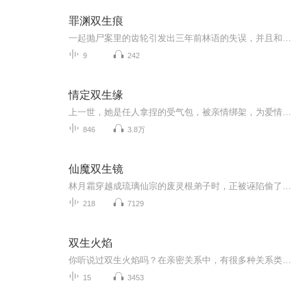
罪渊双生痕
一起抛尸案里的齿轮引发出三年前林语的失误，并且和三十年前的某些非人实验相关，林语和苏野最终要如何抉择。
9
242
情定双生缘
上一世，她是任人拿捏的受气包，被亲情绑架，为爱情牺牲，最终在遗憾中离世。一朝重生，她看透人心虚伪，果断斩断烂关系。这一世，她不再委曲求全，凭智慧夺回属于自己的一切，更意外寻得与印记羁绊深厚的灵魂伴侣，携手书写双向奔赴的圆满人生。
846
3.8万
仙魔双生镜
林月霜穿越成琉璃仙宗的废灵根弟子时，正被诬陷偷了宗门秘宝，即将被废去修为。更糟的是，原主曾痴缠大师兄凌霄遭全宗耻笑，如今她一举一动都被嘲讽包围。濒死之际，她觉醒了“双生镜”，镜中竟困着曾一统仙魔的骨尊西门渊的残魂。靠着现代古生物研究员的...
218
7129
双生火焰
你听说过双生火焰吗？在亲密关系中，有很多种关系类型，其中两人缘分最深最奇妙的，就是双生火焰。如果你正困惑于一段扑朔迷离的亲密关系，又或者你正处于双生火焰关系中，欢迎收听来自心灵作家星河赤子心的亲身经历分享。
15
3453