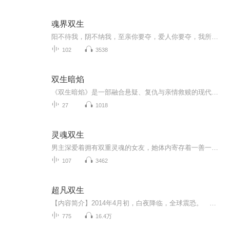
魂界双生
阳不待我，阴不纳我，至亲你要夺，爱人你要夺，我所有的一切你都要夺，你要我负罪而活，我偏要破了你狗屁规则。
102
3538
双生暗焰
《双生暗焰》是一部融合悬疑、复仇与亲情救赎的现代黑帮言情小说。暴雨夜的产房，双胞胎兄弟陈墨与陈砚初降人世，却在襁褓中被人为拆散——哥哥留在崩溃的母亲身边，弟弟被拐卖至西南深山。二十年后，黑帮帝王陈墨意外得知自己还有个双胞胎弟弟，毅然踏上...
27
1018
灵魂双生
男主深爱着拥有双重灵魂的女友，她体内寄存着一善一恶两种截然不同的意识。善良的她温柔纯粹，可邪恶人格苏醒时，便会性情大变深陷挣扎。 看着女友长久被两股灵魂撕扯煎熬，男主满心焦灼下定决心要救赎她。前路满是未知磨难与重重考验，他一次次直面危险...
107
3462
超凡双生
【内容简介】2014年4月初，白夜降临，全球震恐。 当然，这些对杨奇来说不算个事，因为还有更让他震惊的事等着他—— 自己能穿越了？自己能修炼了？ 但最荒唐的是，当了二十六年纯爷们真汉子的自己，在某日清晨惊见：自己竟然还有另一个躯体，一个...
775
16.4万