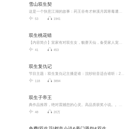
雪山双生契
这是一个快意江湖的故事：药王谷奇才林溪月因寒毒遭逐，携神秘碎玉踏上复仇之路，偶遇身负血魂教血脉的少年萧烬。二人因双生契约羁绊，共探寒毒真相，揭露血魂教操控江湖的阴谋，携手破解涅槃火秘辛，誓以生死逆转宿命……我是主播来日方长4914，欢迎和我...
53
1941
双生桃花错
【内容简介】宣家有对双生女，貌赛天仙，备受家人宠爱。世人只叹宣家二老享尽齐人之福，幸得两女共侍膝下。却不知，双生花命运坎坷，一方怒放，必有一方颓败。双生花，一株二艳，竞相绽放。命格不同，一株妖艳，必有一株凋谢。她宣婷晚，在爱恨情仇中，一...
41
453
双生复仇记
节目主题：双生复仇记主播是谁：浣纱轻音适合谁听：25——50主播的话：主播以专业的态度，用心演播，希望各位小耳朵们都能听见，大家动动小手指，多多点赞，评论，转发！
118
3894
双生子帝王
典作品推荐，绝对震撼您的心灵。高品质获奖小说。。大家多支持，小说情节进口时间脉搏，内容精彩生动。人物刻画细腻到位。给您一种身临其境的感觉，也欢迎多提建议和意见。我们将不断改进学习，争取带给大家优秀的作品。您的每一次聆听都是对我们最大的支持和厚爱。谢谢！
48
20万
免费|双生花|都市小说&豪门恩怨&双生