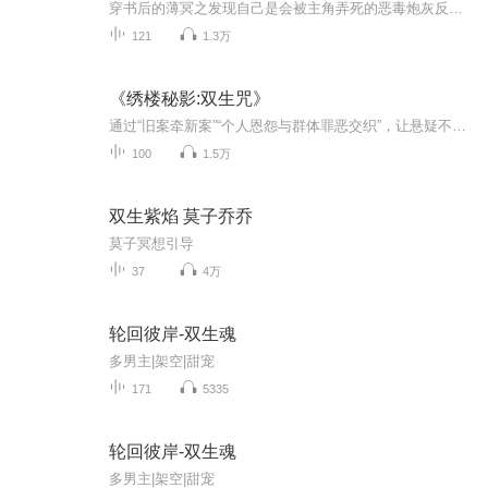
穿书后的薄冥之发现自己是会被主角弄死的恶毒炮灰反派，为保命放弃作死、转而抱紧主角大腿刷好感，却发现主角表面对他充满敌意，实则总脸红偷看、眼神忠犬，最后他被主角壁咚才醒悟，这根本不是反派求生文，而是一场追妻火葬场的故事。
121
1.3万
《绣楼秘影:双生咒》
通过“旧案牵新案”“个人恩怨与群体罪恶交织”，让悬疑不仅停留在“谁是凶手”，更深入“为何复仇”“真相背后的代价”，保持故事的张力与深度。起一个响亮名字
100
1.5万
双生紫焰 莫子乔乔
莫子冥想引导
37
4万
轮回彼岸-双生魂
多男主|架空|甜宠
171
5335
轮回彼岸-双生魂
多男主|架空|甜宠