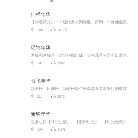
夏
仙样年华
【内容简介】一个现代女来到异世，穿到一个修仙世家女的身上，没想到的是这位世家女却是个“二”货，借助“二”货的身份装傻充愣，私下里翻手为云，覆手为雨。【作者/主播简介】作者：鹰飞倦客，网络小说作家。主播：烨烨升辉书院【购买须知】1、本作品为...
208
26.7万
瑶锦年华
梦瑶和梦瑾是一对双胞胎姐妹，长相几乎分辨不出谁是姐姐或妹妹。梦家集团的梦瑶梦瑾从小与夏家集团董事长夏启的大公子夏风有过婚约，这三人组合从小便一起玩耍，但随着年龄的增长，感情也慢慢的发生了变化……
74
2992
音飞年华
欧美榜、日韩榜、华语榜每个榜单选五首新发行的歌按照可听性排序；介绍影视配乐、推荐优秀的影视原声带；放自己喜欢的歌曲，分享音乐心情；介绍世界各地音乐专题节目；请校园里的音乐达人来录歌，并作采访；播放经典老歌及现场版歌曲。
21
2578
素锦年华
包含栏目【聆听生活】、【旧城时光】、【时光走廊】、【相机日记】、【行在路上】、【碎月如歌】、【暮色之光】、【荼蘼之音】用好听的声音、好看的文字，纪念我们曾经走过的匆匆岁月，展望我们未来的生活，在这里，你可以深深感听到，青春的声音。
124
8.3万