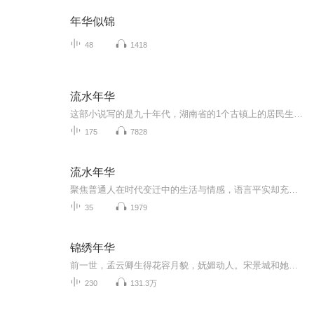
年华似锦
48
1418
流水年华
这部小说写的是九十年代，湖南省的1个古镇上的居民生活中的一些柴米油盐，人情世故的点滴事。
175
7828
流水年华
聚焦普通人在时代变迁中的生活与情感，语言平实却充湛力量，讲述了农村人真实写照，五六七八零后经过文化大革命后改革开放到现在，从农村走向城市生活时代变迁与情感，实实在在体现了当年的生活到现在改革开放的新生活，新思想，引发读者联想起当年历历在...
35
1979
锦绣年华
前一世，孟云卿生得花容月貌，妩媚动人。宋景城和她成亲六载，最后却为了所谓的大好前程，将她拱手相送于人。 她不哭不闹，缓缓将那枚定情玉簪，一寸寸刺入胸口。 …… 重生十年前，她处处韬光养晦，行事谨慎内敛，要为自己谋一世锦绣年华。 **** 至于相貌，她搁下铜镜，痛定思痛…… “小姐，咱悠着些，再胖真就嫁不出去了！” “唔，等嫁出去就不吃了。” 某只：“……胖些好，有容，“乃”大。” **** 重生后的锦年，有外祖母疼爱，有舅舅舅母庇护，有一大群表兄弟和表姐妹，还有可爱的外甥和外甥女……她从此生活在蜜罐子里，觉得人生非常圆满。但她又得时时小心，事事谨慎。 一不小心麻烦上身，她身陷在波谲云诡的政事风云的巨大阴谋中…… 幸好有一个不知从哪里冒出来的宣平侯，救她于危难水火之中，更于患难中结下 了深厚的情意…… 幸福来得突然，幸福又来得那么的顺理成章。 欢迎收听、点赞、评论哦！ 敬请享用！！
230
131.3万