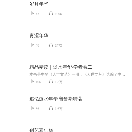
岁月年华
47
1906
青涩年华
48
2472
精品精读｜逝水年华-学者卷二
本书是中的《人世文丛》一册，《人世文丛》选编了中国现当代学者、作家和艺术家漫谈人生的美文佳作，《人世文丛》依据出版计划，酌情收入了蔡元培，梁启超，鲁迅，马寅初，李大钊，陶行知，梁漱溟，叶圣陶，冯友兰，茅盾，朱光潜，宗白华，朱自清，俞平伯...
106
1.3万
追忆逝水年华 普鲁斯特著
36
1.6万
创艺嘉年华