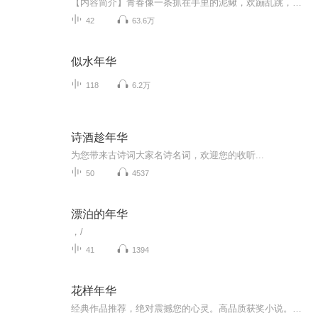
【内容简介】青春像一条抓在手里的泥鳅，欢蹦乱跳，不经意间便会从指缝悄悄溜走，当发现的时候，只剩下一个尾巴，越想抓住它，越用力去抓，它跑得越快。在学校里，他们都是所谓不务正业的“坏”学生，无心学习，整天琢磨着逃避考试、偷窥女生宿舍、谈恋爱...
42
63.6万
似水年华
118
6.2万
诗酒趁年华
为您带来古诗词大家名诗名词，欢迎您的收听...
50
4537
漂泊的年华
，/
41
1394
花样年华
经典作品推荐，绝对震撼您的心灵。高品质获奖小说。。大家多支持，小说情节进口时间脉搏，内容精彩生动。人物刻画细腻到位。给您一种身临其境的感觉，也欢迎多提建议和意见。我们将不断改进学习，争取带给大家优秀的作品。您的每一次聆听都是对我们最大的支持和厚爱。谢谢！