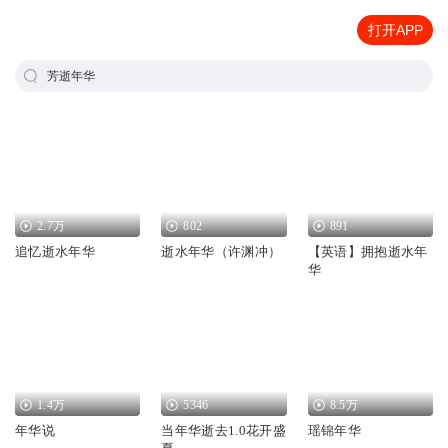
打开APP
芳逝年华
2.7万
802
891
追忆逝水年华
逝水年华（许渊冲）
【英语】拥抱逝水年
华
1.4万
5346
8.5万
年华说
当年华逝去1.0花开盛
瑶锦年华