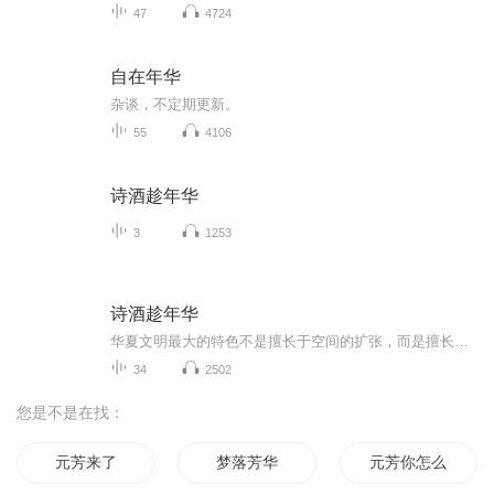
47
4724
自在年华
杂谈，不定期更新。
55
4106
诗酒趁年华
3
1253
诗酒趁年华
华夏文明最大的特色不是擅长于空间的扩张，而是擅长于时间的延续……本专辑的文本内容来自郦波老师的同名书籍，对此，我深表感谢！感谢能遇见郦老师的书和音频作品！读书的路上会遇到很多困难，会犯很多错误，我发现了的会尽量改正，沒发现的期待尽早出现...
34
2502
您是不是在找：
元芳来了
梦落芳华
元芳你怎么看