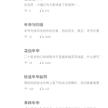
在这里，小编们为大家准备了惊喜哟！...
9
473
年华与印痕
本书为张宗信创作的文集，包括诗文、散文。本书主要内容是：一个平凡的人在20到40岁之间所经历的悲欢离合，并以不同体裁将感悟记录成文。分为三部分，分别是第一部分的4篇情书、第二部的30篇诗文和第三部分的9篇散文。特点是以一个平凡人的视角，再现一个...
47
1648
花信年华
二十多岁的心智成熟并不是越来越宽容涵盖，什么都可以接受，相反，那应该是一个逐渐剔除的过程，知道自己最重要的是什么，知道不重要的东西是什么，而后，做一个纯简的人。 个人微信：1725011899 公众号：yiranvoice 微博：Zoey依然
24
1644
轻送年华如羽
我轻轻的抹去长椅上落下的灰尘和枫叶，但仍犹豫着要不要坐过去。眯起眼睛，我仰望天空。这个飘飞着青黄色树叶的秋天和记忆中那年是如此的相似。湛蓝的天空里煞有介事的游弋着那么几只风筝，风筝的那头想必也会是一对青涩的男女吧，我自嘲的笑了笑，那个时...
102
113
草样年华