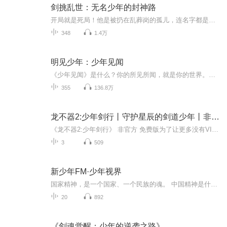
剑挑乱世：无名少年的封神路
开局就是死局！他是被扔在乱葬岗的孤儿，连名字都是偷来的，握剑的手还在发颤时，就被名门弟子指着鼻子骂“贱种”。可谁能料到——那柄被他捡来的断剑里，藏着让江湖疯魔的上古剑经！第一次拔剑，震碎三大派的嚣张气焰；再出剑时，已让武林盟主彻夜难眠！...
348
1.4万
明见少年：少年见闻
《少年见闻》是什么？你的所见所闻，就是你的世界。专为少年打造，用你听得懂的方式，讲新鲜有趣的话题。让全球发生与你有关，让你走进全世界。为什么你一定要听《少年见闻》？因为你要学习的，正在走出课本。因为你要考试的，正在走进生活。因为你生活在...
355
136.8万
龙不器2:少年剑行丨守护星辰的剑道少年丨非官方免费
《龙不器2:少年剑行》 非官方 免费版为了让更多没有VIP的鱼航员听上VIP内容
3
509
新少年FM·少年视界
国家精神，是一个国家、一个民族的魂。 中国精神是什么？中国精神，是科学家们在实验台上佝偻的身影；中国精神，是几代女排姑娘不放弃创造奇迹的顽强拼搏；中国精神，是三代人塞罕坝人，用55年创造世界奇迹；中国精神，是5000年文化长河中的一针一线、一榫一卯……新时代的少年，要有中国灵魂、中国精神。新少年FM-少年视界特策划中国精神系列，以父子对话的形式，演绎中国精神之核，向中国的脊梁致敬！...
20
892
《剑魂觉醒：少年的逆袭之路》