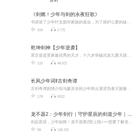
悟剑
《剑燃！少年与剑的永夜狂歌》
书讲述了少年叶玄面对家族的逼迫，为了保护心爱的妹妹，机缘巧合下获得失传剑法，从此开启慢慢修仙路，看少年叶玄如何逆天改运，成为一代剑仙，走上人生巅峰的故事。《一剑独尊》的情节跌宕起伏，充满了激烈的战斗和复杂的人际关系。小说中的世界观设定独...
318
2.7万
乾坤剑神【少年逆袭】
景言曾是景家最优秀的天才，十六岁突破武道九重天踏入先天之境，整个东临城无人能比，却莫名其妙在进入神风学院后境界跌落，成为笑柄。解开乾坤戒封印，重新崛起，最终制霸天元大陆，成为无数武者仰望的存在。 新主播，大家多多关注订阅哦！小礼物也可以走一下哦！
110
48.6万
长风少年词‖古剑奇谭
古剑奇谭剧情介绍乌蒙灵谷的少年韩云溪背负着灭族惨祸，以及一把与他相生相伴的上古凶剑“焚寂”，后被天墉城执剑长老紫胤真人所救并收养，失去记忆后的韩云溪以“屠绝鬼气，苏醒人魂”之意以改名为百里屠苏。多年后，屠苏因一场莫名而来的冤屈被迫离开师...
178
6522
龙不器2：少年剑行｜守护星辰的剑道少年｜奇喵宇宙
剑起星辰，少年如锋！龙不器第2部上线>>>想要了解龙不器更多故事，点击收听《源力少年龙不器》<<<关注喜马拉雅&微信公众号【奇喵君故事】，获得更多故事秘密【点击这里】收听奇喵君故事更多精彩内容【点击这里】加入奇喵君圈子，和小伙伴们一起互动吧！
99
135.4万