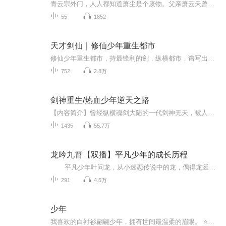
青云宗外门，人人都知道萧尘是个废物。父亲萧云天曾是宗门第一天才，却突然失踪，留下他一个无法修炼的废物儿子。外门大师兄欺辱他，同门弟子嘲笑他，连一把像样的剑都没有，手里只攥着一把破铜烂铁。所有人都以为，他这辈子也就这样了。没人知道，那把残...
55
1852
天才剑仙｜修仙少年重生都市
修仙少年重生都市，持最锋利的剑，纵横都市，谱写出一段霸气的传奇旅程，众生膜拜，神鬼颤栗！
752
2.8万
剑神重生/热血少年逆天之路
【内容简介】曾经纵横魂剑大陆的一代剑神无天，被人追杀之下无奈自爆，竟奇迹般的重生到了一个少年的体内。从此以后，魂剑大陆上少了一个剑神无天，却又多了一个绝世高手——海天！【作者/主播简介】作者：天雷猪，网络小说作家，代表作《天下第一》《剑神...
1435
55.7万
龙吟九霄【双播】平凡少年的成长历程
平凡少年叶问龙，从小迷恋传说中的龙，偶得龙涎金水基因变异，获金龙臂，进龙武学府，从此踏上修龙途。 一条弱者奋起路，一曲热血少年歌。 龙啸九天，震撼苍穹！ 最初武力（善力）等级：息灾、调伏、增益、敬爱、钩召，每一阶一到十级。主播：...
291
4.5万
少年
我喜欢的白衬衫翩翩少年，拥有世间最温柔的眉眼。 ⭐️古风少女年文案 1、谁执笔但记情成卷，只空忆此去经年。2、挥袖抚琴，七弦玲珑，芦苇客舟，雨朦胧。3、两斤桃花酿，万杯不及你温柔。4、 一半布衣，二两清酒，三生有季，四季有你。5、我与春风皆过客...