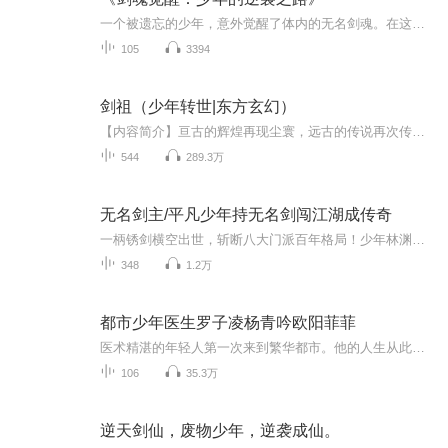
一个被遗忘的少年，意外觉醒了体内的无名剑魂。在这个以剑为尊的世界，他没有显赫的家世，也没有华丽的招式，仅凭一把来历不明的断剑，在血与火的试炼中踏出一条属于自己的路。他的剑，不为名利，只为守护；他的名，无人知晓，却终将响彻云霄。这是一个关...
105
3394
剑祖（少年转世|东方玄幻）
【内容简介】亘古的辉煌再现尘寰，远古的传说再次传唱。当轩辕剑踏尽无尽虚空寻找到黄帝转世寒星，当寻道的征途再次响起。一把轩辕剑，一本噬灵诀，会造就何等的辉煌！一个不灭魂，一段不了情，会掀起怎样的风暴！【作者简介】灵小玄，仙侠、玄幻类型资深...
544
289.3万
无名剑主/平凡少年持无名剑闯江湖成传奇
一柄锈剑横空出世，斩断八大门派百年格局！少年林渊在古墓中捡回断剑，却发现剑身上刻着自己的生辰八字。当他用指尖血滴落剑格，沉睡的剑灵轰然苏醒：“等了你三百年，终于能再杀个痛快！”江湖悬赏令高悬，各派高手疯抢的 “天下第一剑谱”，竟藏在他的影...
348
1.2万
都市少年医生罗子凌杨青吟欧阳菲菲
医术精湛的年轻人第一次来到繁华都市。他的人生从此开始多姿多彩...... 主角言：匠心永注，弘扬和传承传统医学精华，创造辉煌人生! 【收听须知】 1.，《都市少年医生》，主角：罗子凌欧阳菲菲。 2，专辑更新制作需要时间，文字版小说已更新完成。若想阅读后续小说全部内容，请在微/信/中/搜/索/公/众/号〖起点必读〗，关注后，回复101即可快速阅读小说文字版全集。 （注意：须在/公/众/号/内回复才可以哦）
106
35.3万
逆天剑仙，废物少年，逆袭成仙。