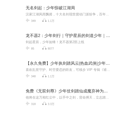
无名剑起：少年惊破江湖局
汉家江湖风雨飘摇，十大名剑现世搅动门派纷争，百年前昊天神帝夺惊天剑遭叛陨落的传说，仍在江湖流传。平凡少年手持寄宿刺客英魂的斑驳古剑，身负无名心法，于门派受辱、黑暗笼罩之际奋起。他闯秘境、破阴谋，在血雨腥风中揭秘身世，于正邪交锋中坚守侠义...
349
1.1万
龙不器2：少年剑行｜守护星辰的剑道少年｜奇喵宇宙非
剑起星辰，少年如锋！龙不器第2部上线
85
8077
【永久免费】少年执剑踏风云|热血武侠|少年逆袭|
喜欢乱世守护、时空爱恋的听友，可移步 VIP 专辑《谁懂啊，摸金校尉混成女帝王》江湖风云变幻，少年一剑破尽万难！平凡少年刘辰身负宿命秘任，踏上逆天武道征途，闯荡乱世江湖，险象环生却总能绝境逢生！一路奇遇迭起：与仙女并肩勇闯秘境，和结义兄弟热血...
348
1.1万
免费《无双剑尊》少年仗剑踏仙成魔弃神为尊剑破苍穹
他将在这万相红尘中，以手中之剑，背命搏天，立志踏仙成魔，弃神为尊。梦飘遥是异魔门第三十二代掌门，师傅异魔天在他十八岁时给了他银子、掌门信物玉和配剑“青玉”，他便离开孤岛踏上人生之路。上岸后在酒楼听闻南宫、司马、公孙、东方四大世家在江城比...
318
3.3万