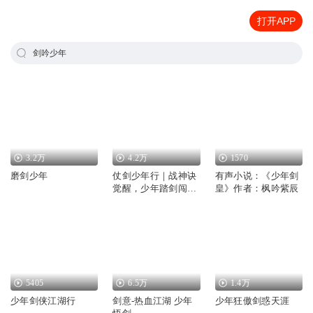
打开APP
剑吟少年
3.2万
4.2万
1570
磨剑少年
仗剑少年行｜战神诀
有声小说：《少年剑
觉醒，少年踏剑闯九
皇》作者：枫吟紫辰
州
5405
6.5万
1.4万
少年剑侠江湖行
剑意-热血江湖 少年
少年狂傲剑惑天涯