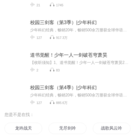
21
1745
校园三剑客（第3季）|少年科幻
少年科幻经典，畅销20年，畅销500余万册获全球华语科幻星云奖金奖、中国图书奖、中国畅销童书奖、全国优秀科普作品奖、大白鲸原创幻想儿童文学优秀作品等多项大奖美国著名科幻杂志《轨迹》、人民日报、中国教育报重点推荐叶永烈、刘慈欣、郑渊洁、沈石溪、...
127
917.3万
道书觉醒！少年一人一剑破苍穹萧昊
【收听须知】1、道书觉醒！少年一人一剑破苍穹萧昊2、由于音频节目更新的比较慢，如想快速阅读小说文字版的全部章节，请在微信中搜索公/众/号【毛毛虫文学】，关注后，并在公/众/号中回复：【1104】，便可快速阅读小说文字版全集。（注意：需要在公/众/号...
2
83
校园三剑客（第4季）|少年科幻
少年科幻经典，畅销20年，畅销500余万册获全球华语科幻星云奖金奖、中国图书奖、中国畅销童书奖、全国优秀科普作品奖、大白鲸原创幻想儿童文学优秀作品等多项大奖。美国著名科幻杂志《轨迹》、人民日报、中国教育报重点推荐，叶永烈、刘慈欣、郑渊洁、沈石...
127
885.6万
您是不是在找：
龙吟战天
无尽剑吟
战歌风云吟