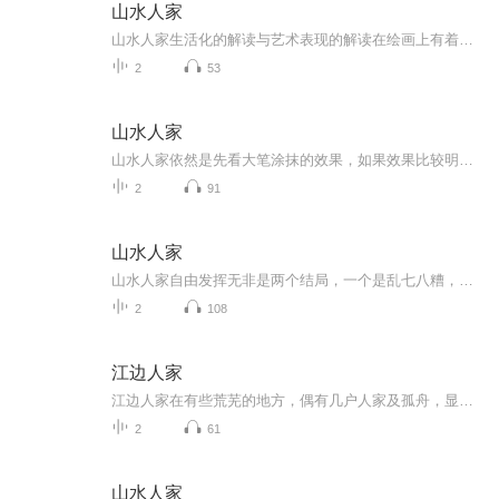
山水人家
山水人家生活化的解读与艺术表现的解读在绘画上有着本质上的区别，虽然生活是艺术表现的源泉，但是，如果我们只是就事论事就无法上升不了一个高度，那艺术表现力就会大打折扣，而且用艺术表现形式表现出具体的生活化的景象，没有作者的意识强调一种主导性...
2
53
山水人家
山水人家依然是先看大笔涂抹的效果，如果效果比较明确，那就稍加一些点缀画面就可以完成了，不用做添油加醋的零碎功夫，甚至没完没了的收不了笔。而且几笔抹出来的画面，感觉会很自然，如果觉得效果不够，又在上面修修补补，反而越改越觉得不是那么回事了...
2
91
山水人家
山水人家自由发挥无非是两个结局，一个是乱七八糟，越画越心浮气躁，一个是心情舒畅了，一切笔触都往好的表达效果而去了，自然、随意之中视觉的形式美感呈现出它的生动而感人至深的一面，要的就是这种感觉。而这样的无意中得到的效果不是把把都有的，也正...
2
108
江边人家
江边人家在有些荒芜的地方，偶有几户人家及孤舟，显得有些凄凉、孤独、僻静。仿佛与之现代化的社会形成极大的反差，似乎就不是一个时代的现象而存在。没有时代感，一切随着自然而然的状态所呈现，顺理成章的成为一个点缀、一个因素、一个表现、一个焦点。...
2
61
山水人家