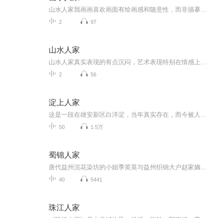
山水人家我画画喜欢画面有绘画感和随意性，而非描摹那样拘谨的画画。画就要洒脱的画，同时享受一把畅快的感觉，也好修身养性，年年益寿。不同的状态作画，结果也有所不同，我不能用我的一个审美标准来衡量它，需要隔个三秋再看才能看的比较正确，这也是突...
2
97
山水人家
山水人家真实表现的有点沉闷，艺术表现特别在情感上极具夸张，仿佛就是让人摆脱掉现实思维的束缚，升腾到精神空间，去享受那灵魂惬意而自在的游离与遨游，体验那美妙浪漫的没有笃定的世界。虽然我们的世界五花八门，但是呈现出来的就是两个景象、两个意识...
2
56
淀上人家
这是一段在雄安新区白洋淀，当年真实存在，而今被人们已经忘却了的历史。 完成了一部，为民脱贫致富的先驱们，在共产党还没诞生的那个时代必然发生的一场历史悲剧。小说一反近些年一些文学作品，把主人公的出身都安排成地主富商，世家贵族，官僚勋旧子弟的...
50
1.5万
蜀锦人家
唐代益州浣花染坊的小姐季英英与益州织锦大户赵家嫡子赵修缘青梅竹马，然而赵修缘迫于家族压力只能迎娶官家牛氏之女牛五娘为妻。季英英悲痛万分，几天后在庙里与锦王杨家的三子杨静渊巧遇，杨静渊对她一见倾心，而季英英却对杨静渊十分不满。季英英与杨静...
40
5441
珠江人家