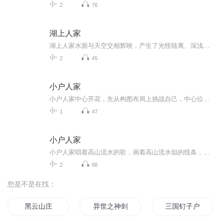
2
76
湖上人家
湖上人家水面与天空交相辉映，产生了光怪陆离、深浅不一的水墨画色彩出来，似乎有那点点滴滴的精彩如繁星点点闪耀在墨韵天地之中。以湖水为伴赖以生存的渔家人，浅浅的生活在这飘荡难以笃定的水面上。靠山吃山靠水吃水，维系好水里的资源，是渔家人的自觉...
2
45
小户人家
小户人家中心开花，先从构图布局上挑战自己，中心位置容易突显，也容易暴露无遗的败笔现出，适应驾驭难度比较高。是尝试，就应该全面到位的尝试，而非只在舒服区里打转转不想出来，自己对自己有要求才是进步的硬道理。一幅画，要有画的东西可看，而手画的...
1
47
小户人家
小户人家唱着高山流水的歌，画着高山流水似的线条，而山是那座山，水可不是那个水，而是似水的线条形成山的纹理表现。紧接着，赶紧上洗笔水渲染，让那线条如同魔术般显现出，或是更准确地说是绽放出朵朵花瓣，凸显出水墨画独有的视觉美感。不过，光有这独...
2
86
您是不是在找：
黑云山庄
异世之神剑山庄
三国钉子户