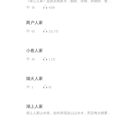
《珠江人家》是由吴斌执导，杨烁、张翰、郭晓婷、曹骏、于震、李乃文领衔主演，潘雨辰、赵恒煊、梁爱琪、欧凯明、陈奕丞、陈锐、孟阿赛、胡子程、范诗然、张浩天主演的年代剧 。1927年广州“四·一五“反革命政变后，中共地下党员韩氏夫妇英勇牺牲，他们失...
35
4339
两户人家
63
211.7万
小巷人家
40
1.1万
烟火人家
2
81
湖上人家
湖上人家山水画，如何表现这山山水水，而且每次都要有所不同确实挺让人费一番脑筋的。画几条弯弯曲曲的线条，留白处等，这是中国画表现水的常用画法，画的灵巧会产生绝妙至极的效果，使得整个画面生动而鲜活，灵气跃然纸上。同样是线条表现水的效果，画的...