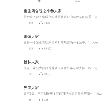
家
（完）
重生四合院之小巷人家
最后映入徐长卿眼帘的就是爹娘被山贼砍杀的场景。自己不是被为了避免被山贼玷污一头碰死了吗？这是哪儿？我怎么在这儿？她刚想挣扎着起来，突然发现了不对劲的地方，自己的手莫名其妙的变小了不少，赶紧低头看看，她整个人都缩水了一圈，完全就是十来岁的...
148
1.6万
青镇人家
这是一个发生在明末清初时期乌镇的一个故事。“小人物”沈秋生和身边亲友日常而不寻常的点点滴滴。沈秋生为何从一个富二代、纨绔子弟，变成淡泊名利、反哺社会的开明士绅？沈秋生与他的妻子桂玉和以及陈老板之女秀梅又发生了怎样的故事？
125
84.8万
桃林人家
何老三家的大姑娘香秀被迫要嫁给年老鳏夫陈二狗，无奈之下抱了村里的破落户贾志春，要求他娶了自己。 贾二奶奶花了一亩好水田给贾志春换回的媳妇。 桃林深处的两间茅草屋，是贾志春跟香秀的新房。 能干黑大妞跟年轻破落户的奋斗爱情故事。
82
38.5万
界岸人家
日更5集，不定期爆更！订阅可以收到更新提醒哦~ 【内容简介】 农村的变迁正行远未停止。古老的农耕文明受到无数赞扬和怀念，终将一去不回，同时消失的还有乡村文化、乡村社会和文人骚客的梦。现代农业、新型农民、新的乡村正在兴起，人们知之不多，未...
58
245