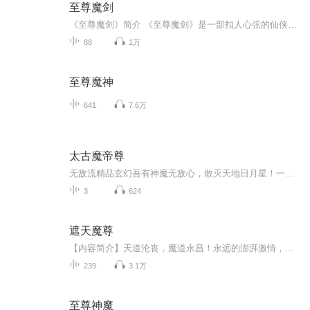
至尊魔剑
《至尊魔剑》简介 《至尊魔剑》是一部扣人心弦的仙侠类网络小说，在采薇书院火热连载，作者是第柒幕 。 故事的舞台设定在一个仙侠世界，上古四大神器之首的至尊魔剑，有着毁天灭地的力量，它洞穿月魔界、天荒世界、地球世界三界壁垒，将三个世界拖入了无尽...
88
1万
至尊魔神
641
7.6万
太古魔帝尊
无敌流精品玄幻吾有神魔无敌心，敢灭天地日月星！一代人族千古魔帝莫凌轩以仙神为奴，以妖冥为仆，掌御诸天万界。一眼，天地颤一剑，诸神覆！九千年后，千古魔帝意外陨落重生于粒子世界中。而这一世，他神魔同修，觉醒太古圣体，修无上帝诀，战八方仙神，势必重为魔神帝尊...
3
624
遮天魔尊
【内容简介】天道沦丧，魔道永昌！永远的澎湃激情，不朽的魔王传说！且看草根一样的卑微生灵，走出一条摧枯拉朽的魔门大道！李小刀，这个资质不高，一直埋头努力的小家伙，在偶然的小奇遇后，绽放出了让人刺疼的光芒。当举世寰宇都在惊呼天才时，他却不以...
239
3.1万
至尊神魔