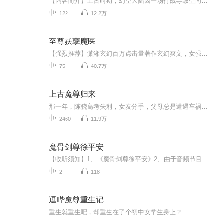
【内容简介】上古时期，幻空大陆因一场打战导致空间混乱能量分流。大陆被分为十个界面，以神迹通天塔相连接。而千万年的发展，各族都在自己的界面上建立了自己的文明繁衍了自己的种族。炼药；炼器；修神；修魔……绚丽多彩也残酷无情。【作者简介】魈凌【...
122
12.2万
至尊妖孽魔医
【强烈推荐】潇湘玄幻百万点击量著作玄幻爽文，女强男强，甜蜜宠文【内容简介】恶名远扬，嗜杀成性的魔修落夭，重生到一个丑陋怯弱的豪门弃女之上。怯弱不再，浴血重生，这个世界将会因为她而掀起怎么样的血雨腥风？以魔入道，神兽凶兽收为麾下，顺我者昌...
75
40.7万
上古魔尊归来
那一年，陈骁高考失利，女友分手，父母总是遭遇车祸，双双身亡。绝望之中，他跃下山崖，试图了结一生，不想却穿越到了一个神奇宏大的武道世界。3000年后，陈骁已是镇压当世，横扫无敌的绝世大帝，但他却依然舍弃万劫不灭的原始之躯，带着3000年记忆重回少...
2460
11.9万
魔骨剑尊徐平安
【收听须知】1、《魔骨剑尊徐平安》2、由于音频节目更新的比较慢，如想快速阅读小说文字版的全部章节，请在微信中搜索公/众/号【毛毛虫文学】，关注后，并在公/众/号中回复：【631】，便可快速阅读小说文字版全集。（注意：需要在公/众/号中回复才有效哦）
2
118
逗哔魔尊重生记
重生就重生吧，却重生在了个初中女学生身上？