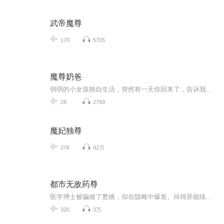
武帝魔尊
170
5705
魔尊奶爸
弱弱的小女孩独自生活，突然有一天你回来了，告诉我，你是我的爸爸。我等着这样一个奶爸来照顾小小自己
28
2769
魔妃独尊
278
42万
都市无敌药尊
医学博士被骗做了赘婿，却在隐晦中爆发。待得异能练成，更是无敌。
320
3万