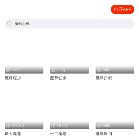
打开APP
魔药为尊
9106
1.7万
2082
魔尊狂少
魔尊狂少
魔尊归都
488.3万
18.6万
8688
诛天魔尊
一世魔尊
魔尊嫁到