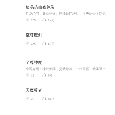
极品药仙修尊录
往复轮回，天道始终。药仙轮回转世，逆天改命！洒热血于苍穹之上，度危难于生死之间。仅仅，只是为了你。【购买须知】1、本作品为付费有声书，前16集为免费试听，购买成功后，即可收听，可下载重复收听。2、版权归原作者所有，严禁翻录成任何形式，严禁在...
265
1.4万
至尊魔剑
176
3.7万
至尊神魔
小说介绍：神武大陆，扬武敬神。一代天骄，武圣重生。太一真水，炼体入道。拳撼天地，脚踏天骄.【收听须知】1、至尊神魔2、由于音频节目更新的比较慢，如想快速阅读小说文字版的全部章节，请在微信中搜索公/众/号【毛毛虫文学】，关注后，并在公/众/号中回...
15
793
天魔尊者
29
1002