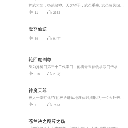
神武大陆，扬武敬神。天之骄子，武圣重生. 武圣凌风因偷喝了圣殿中封印的古酒，导致自己 瞬间被焚烧殆尽. 本以为就此剧终了，岂料他竟然转世重生，并因 祸得福，丹田里蓄满了海洋般广阔的太一真水! 凌风:转世成病弱少年又如何?成圣，就是要从 娃娃抓起!自...
11
2353
魔尊仙逆
89
9.4万
轮回魔剑尊
身为异魔门第三十二代掌门，他携青玉信物承宗门传承，怀轮回三世的赤诚之心逆势而行。天道不公便背命搏天，神弃我便踏仙成魔，以手中长剑划破红尘桎梏。江城比武夺机遇，孤身迎击四大世家，在正邪交锋中挣脱命运枷锁。这是一部热血沸腾的古风玄幻史诗，多...
318
2.5万
神魔天尊
被人一掌打死!在他被送进墓地埋葬时,却因为一位天外来客的到来,起死回生,从棺材里面爬出!命运从此改变 一日花不开终身不成仙 成仙往过 一滴神水,显化一个万族世界;魔剑一挥,斩破三千繁华宇宙。待到神魔通天时,立...
7
7473
苍兰诀之魔尊之殇