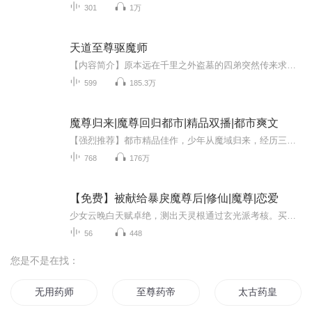
301
1万
天道至尊驱魔师
【内容简介】原本远在千里之外盗墓的四弟突然传来求救传音，她赶去救援却不料那古墓中居然封印着一只上古神话里才存在的青丘九尾白狐。在跟九尾白狐相斗的过程中，白狐引来天罚之雷，她一时善意相救，却异变突起，被九尾白狐带入了时空漩涡而掉落在异世......
599
185.3万
魔尊归来|魔尊回归都市|精品双播|都市爽文
【强烈推荐】都市精品佳作，少年从魔域归来，经历三千年生死劫难，再历红尘都市！【内容简介】魔域三千年，凡尘一载间。为了打开回家的路，一介魔尊耗尽修为，失去所有，回到都市！身负三千年记忆的莫辰，又怎么会想到，从他回来的那一刻起，麻烦会接踵而...
768
176万
【免费】被献给暴戾魔尊后|修仙|魔尊|恋爱
少女云晚白天赋卓绝，测出天灵根通过玄光派考核。买小黑兔时撞了浑身冰冷的黑衣人，却不知对方竟是暴戾魔尊，因接触后魔尊情绪能好转，她被魔尊手下寻找。后在客栈遭城主府之人袭击。
56
448
您是不是在找：
无用药师
至尊药帝
太古药皇