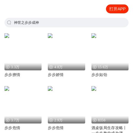
打开APP
神世之步步成神
3.3万
4.8万
15.6万
步步撩情
步步娇情
步步如饴
3.7万
2.9万
8356
步步危情
步步危情
酒桌饭局生存攻略丨