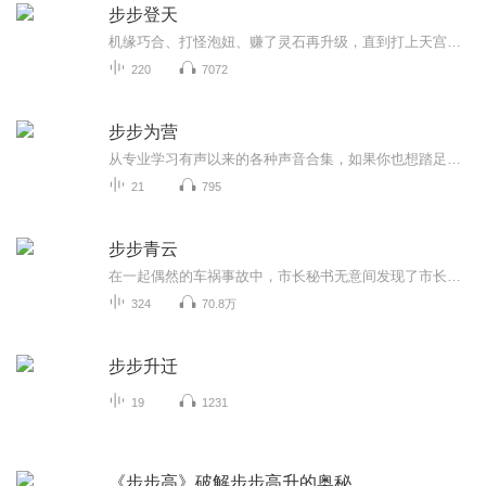
步步登天
机缘巧合、打怪泡妞、赚了灵石再升级，直到打上天宫成为仙界大佬······
220
7072
步步为营
从专业学习有声以来的各种声音合集，如果你也想踏足有声行业，不妨来取取经吧！
21
795
步步青云
在一起偶然的车祸事故中，市长秘书无意间发现了市长的一个惊天大秘密，并借此成功上位，成为市长最信任的人。且看他是怎样在官场中穿凿游走、精心谋划、异军突起、步步青云。
324
70.8万
步步升迁
19
1231
《步步高》破解步步高升的奥秘