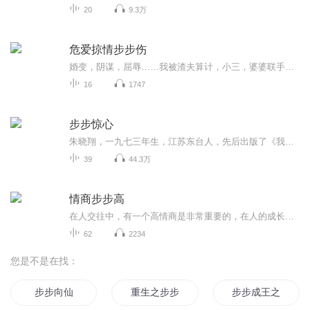
20
9.3万
危爱掠情步步伤
婚变，阴谋，屈辱……我被渣夫算计，小三，婆婆联手上阵……他出身豪门世家，商业巨头，腹黑凌厉，却执我之手，开启了一段荡气回肠的爱恨情仇……
16
1747
步步惊心
朱晓翔，一九七三年生，江苏东台人，先后出版了《我爱空姐》、《谁是敌人》两部长篇小说，另有多篇中篇小说在《中华传奇》上发表。《我爱空姐》在新浪网连载好评如潮，突破千万点击率，现已改编成电视剧本，近期将投入拍摄。朱晓翔创作风格独特，叙事别具蹊跷，常让读者有眼睛一亮的感觉。 主播：郭胜 夜莺娱乐城突暴非法持枪案，副局长费铁峰竞全力压制调查，并强行让主动追查此事的警察林诚退役。无奈之下林诚从火车上飞身逃亡，试图以个人力量彻底调查真相。一夜之间，所有涉案线索被神秘掐断，林诚沦为通缉要犯。他潜入Z市。在初恋情人的协助下从天宏集团外围展开调查。抢夺证据、潜伏跟踪。一双无形之手始终纠缠着林诚不放。但谁都没料到一个优秀警察发挥最大潜能时的力量!当跨国公司利用中资机构走私、洗钱的巨大黑幕逐渐明朗化时。躲在幕后的任老断然丢卒保车，设计一个个连环阴谋，抛出一个个替死鬼竭力掩盖真相。与此同时。公安局长老吴正和他的战友将计就计布下了天罗地网。
39
44.3万
情商步步高
在人交往中，有一个高情商是非常重要的，在人的成长过程中情商是可以后天培养的，一个高的情商对我们日常生活中与人交往非常重要，它可以帮助我们帮助我们在言语和行为方面做到妥善与他人交往，它还可以帮助我们泰然面对生活中的挫折和困难。 情商的能力可...
62
2234
您是不是在找：
步步向仙
重生之步步为尊
步步成王之美女如