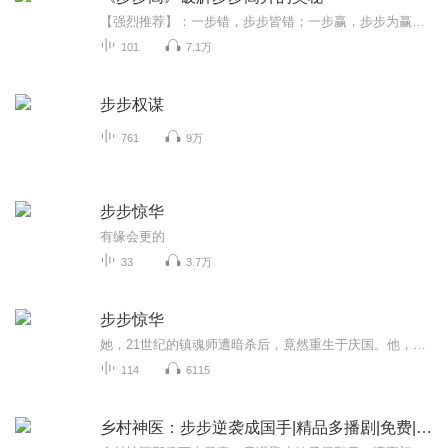
【强烈推荐】：一步错，步步皆错；一步赢，步步为赢。《步步高》由金城出版社出版，经作者房建辉正式授权。 【内容简介】：邵定法在三十三岁的时候，获得了一步步走高。他悉心经营，短短十年间从一名教师走上了领导岗位，又从教育口走向官场——官至市长。 【主播】：秦岭，陕西人，电台专业播音员（已退休）。曾在企事业单位从事多年的文教播音主持工作。代表作：广播剧《白鹿原》。 【作者】：房建辉。退休公务员，现为专业作家。出版有长篇小说《步步高》《步步高2：坦途》《龙焱》等。 【购买须知】：1、本作品为付费有声书，0.2元/集，预计每天更新2集。购买成功后，即可收听全本，可下载重复收听。 2、版权归原作者所有，严禁翻录成任何形式，严禁在任何第三方平台传播，违者将追究其法律责任。 3、如在充值/购买环节遇到问题，可以通过页面右上方按钮，分享至微信内使用微信支付完成购买。 4、在购买过程中，如果你有任何问题，可以在微信搜索公众号【bestxmly】或搜索【喜马拉雅付费精品】来随时咨询问题，也可以拨打客服电话：400-838-5616
101
7.1万
步步权谋
761
9万
步步惊华
有缘会更的
33
3.7万
步步惊华
她，21世纪的镇魂师遭暗杀后，竟然重生于庆国。他，庆国七皇子天生阴体，招邪祟，久病羸弱。如此的两个人注定要纠葛羁绊无休……
114
6115
乡村神医：步步逆袭成国手|精品多播剧|免费|言情