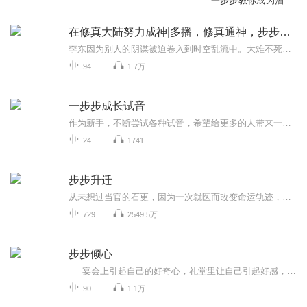
一步步教你成为酒局
大神
在修真大陆努力成神|多播，修真通神，步步惊心
李东因为别人的阴谋被迫卷入到时空乱流中。大难不死掉到了修真大陆，开始了他跌跌撞撞的成神之旅。
94
1.7万
一步步成长试音
作为新手，不断尝试各种试音，希望给更多的人带来一点参考，也愿意跟更多的大咖学习！
24
1741
步步升迁
从未想过当官的石更，因为一次就医而改变命运轨迹，踏入了官场。他的政治生涯始于女人，最终身居高位也得力于女人，在他升迁的背后，有一串女人的影子。可是在波诡云谲，尔虞我诈的官场，想往上爬只走夫人路线，而没有过人的胆识与谋略是绝对不行的。 且看...
729
2549.5万
步步倾心
宴会上引起自己的好奇心，礼堂里让自己引起好感，于是步步为营，终于成功俘获她的心，没有想到她竟然是固执的人，爱上他全凭自己的心！互相爱恋的人能够经过重重磨砺，达到幸福的彼岸吗？前男友解开分手的误会，两人难道会复合吗？多次被袭，两个...
90
1.1万