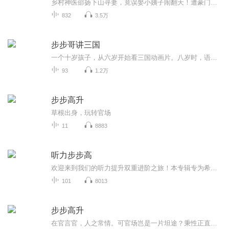
乡村神医邵扬下山寻妻，竟误娶小姨子闹翻天！遭豪门鄙夷、被百万分手费羞辱，他却凭阴阳神针救死扶伤，打脸医学泰斗。冷艳未婚妻追杀、小姨子甜蜜纠缠，还要硬刚财团阴谋，邵扬以医术为刃、赤诚为盾，在都市乱局中逆袭封神。搞笑乌龙 + 热血医斗 + 豪门权...
832
3.5万
步步哥讲三国
一个十岁孩子，从六岁开始看三国动画片。八岁时，语文老师知道他喜欢历史了他一套文言文版三国演义，从此他更加爱上了历史爱上了三国，走路也在看，吃饭也在看……至少看了10遍以上，以至于他了解了三国里的故事细节和情节，上下故事发生的因果联系，每个...
93
1.2万
步步高升
草根出身，玩转官场
11
8883
听力步步高
欢迎来到我们的听力提升双重进阶之旅！本专辑专为希望通过美剧学习英语的听众设计，采用独特的“两步走”策略，帮助您逐步突破听力障碍，最终达到母语水平的听力理解能力。第一步：AI合成语音 + 同步字幕在第一步中，我们使用人工智能技术合成了美剧的语音...
101
8013
步步高升
在官言官，人之常情。可官场岂是一片坦途？秉性正直少年郎，月老也来帮忙，剩女总裁，少妇邻芳，单亲主播，令他忽入桃花阵……就在这阴谋诡计、尔虞我诈、乱花迷人的声色犬马中，方志诚以星星之火燎原… 饭要一口一口的吃，路要一步步的走，如何踏上巅峰...