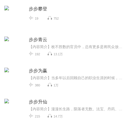
步步攀登
19
752
步步青云
【内容简介】枚不胜数的官员中，总有更多是将民众放在心中。【作者/主播】作者：半月书生主播：不太老的老季头【购买须知】1、本作品为付费有声书，前40集为免费试听，购买成功后，即可收听，可下载重复收听。2、版权归原作者所有，严禁翻录成任何形式，严...
192
13.1万
步步为赢
【内容简介】当多年以后回顾自己的职业生涯的时候，高顺耀无比庆幸自己在18岁时候做出的选择。一个迷茫的少年在那时遇到了一种伟大的运动，从而缔造出了他的华彩人生。【作者/主播简介】作者：dleer，网络小说作家。主播：维京播客。【购买须知】1、部分集...
380
1万
步步升仙
【内容简介】漫漫长生路，陨落者无数。法宝、丹药、功法……世人为求速成，渐失本心，旁门成正途，正道变歧路。不为利动，不被色迷，不随大流，我自坚定本心，纵走歧路又何妨？文字版权方：阅文听书【作者简介】微云疏影【购买须知】1、本作品为付费有声书...
215
14.7万