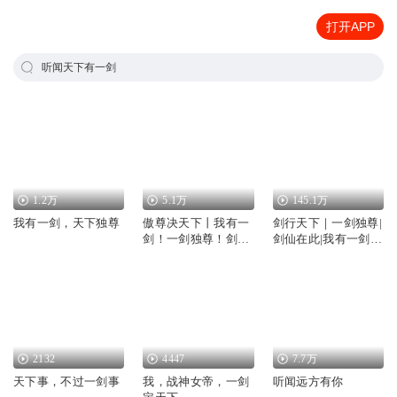
打开APP
听闻天下有一剑
1.2万
5.1万
145.1万
我有一剑，天下独尊
傲尊决天下丨我有一
剑行天下｜一剑独尊|
剑！一剑独尊！剑
剑仙在此|我有一剑|
来！必成一代狂枭
永久免费
2132
4447
7.7万
天下事，不过一剑事
我，战神女帝，一剑
听闻远方有你