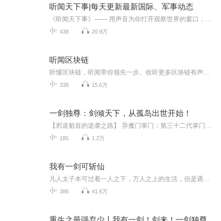
听闻天下事|每天更新最新国际、军事动态
《听闻天下事》—— 用声音为你打开观察世界的窗口，在纷繁时局中锚定认知坐标。聚焦核心议题：从博弈到冲突本专辑深耕国际事务核心场域，以大国博弈为主线，辐射全球时政热点。从美中关系的战略试探与竞合平衡，到俄乌冲突的战场态势与能源格局影响；从巴...
438
20.9万
听闻区块链
听懂区块链，听闻带你领先一步。收听更多区块链有声资讯
338
15.6万
一剑独尊：剑倾天下，从孤岛出世开始！
【邪道魁首的逆袭之路】 异魔门掌门：第三十二代掌门梦飘遥，身负师傅异魔天"雄霸天下"的重托，携青玉剑踏浪而出！ 孤岛十八年：十年磨一剑，精通百家杂学，学全师傅所有绝技，出世即巅峰！异魔门玉佩+北寒玄钢青玉剑，传承与实力的双重象征！师傅异魔天...
185
1.2万
我有一剑可斩仙
凡人太子本可过着一人之下，万人之上的生活，但是遇到了视凡人为蝼蚁的仙人，家破人亡，看他如何凭着一剑步步为营，斩杀昔日仇人，登上成仙大道！
386
41.6万
重生之最强弃少丨我有一剑！剑来！一剑独尊