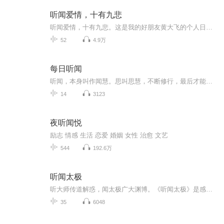
听闻爱情，十有九悲
听闻爱情，十有九悲。这是我的好朋友黄大飞的个人日记哦，大家喜欢可以订阅关注哦想听原版的可以搜索黄大飞同名专辑听闻爱情，十有九悲进行收听哦。对了还有一件事主播这里可以投稿的,不管是评论,还是私信。不管是小故事,还是一些有哲理的句子。都是可以的...
52
4.9万
每日听闻
听闻，本身叫作闻慧。思叫思慧，不断修行，最后才能开智慧。所以，佛门里说 “听闻随转修心要，少力即脱生死城” 。
14
3123
夜听闻悦
励志 情感 生活 恋爱 婚姻 女性 治愈 文艺
544
192.6万
听闻太极
听大师传道解惑，闻太极广大渊博。《听闻太极》是感恩太极大学堂2022年推出的一档全新栏目，通过朗读太极拳名家、研究学者们的经典论述，以音频和文字的形式为大家提供一场听闻盛宴。通过听他人的朗读，而有所思，有所悟，进而闻其道也。自太极拳著名文化...
35
6048