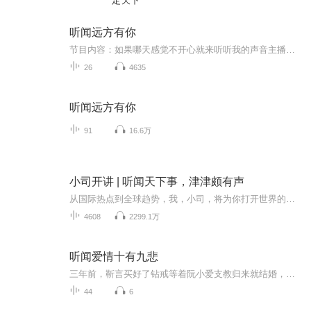
定天下
听闻远方有你
节目内容：如果哪天感觉不开心就来听听我的声音主播介绍：我是一个人逛公园，希望我的声音可以让你感觉到温暖，从而喜欢我
26
4635
听闻远方有你
91
16.6万
小司开讲 | 听闻天下事，津津颇有声
从国际热点到全球趋势，我，小司，将为你打开世界的大门，深入解析世界各地正在发生的重要事件，让你真正听懂大势，掌握未来的发展脉搏。每一期节目，都将呈现独到的视角和深刻的解读，让你不仅了解事实，更能洞悉背后的逻辑，从而把握机遇，迎接挑战。赶...
4608
2299.1万
听闻爱情十有九悲
三年前，靳言买好了钻戒等着阮小爱支教归来就结婚，没想到等来的是一纸流产手术同意书。她打掉了他的孩子，转身嫁给了别人。三年后，商界出现了一名令人瑟瑟发抖的冷血总裁。一张谈判桌上，她问他究竟想要做什么？很简单，成为靳太太。别忘记了，你有女朋...
44
6