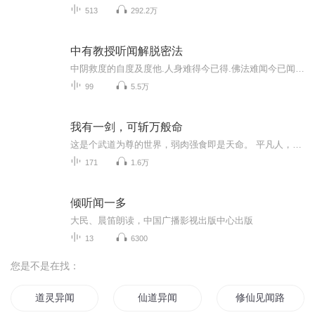
513
292.2万
中有教授听闻解脱密法
中阴救度的自度及度他.人身难得今已得.佛法难闻今已闻.此身不向今生渡.更向何生渡此身!
99
5.5万
我有一剑，可斩万般命
这是个武道为尊的世界，弱肉强食即是天命。 平凡人，忍气吞声；武道者，争强好胜。 这似乎就是每个人与生俱来的“命”。但他偏不信命！ 我有一剑，不斩恩仇，不斩情爱，不斩苍生…… 只斩那缠身的因果，只斩那逼人的枷锁，只斩那万般不公的宿命！“你说这...
171
1.6万
倾听闻一多
大民、晨笛朗读，中国广播影视出版中心出版
13
6300
您是不是在找：
道灵异闻
仙道异闻
修仙见闻路