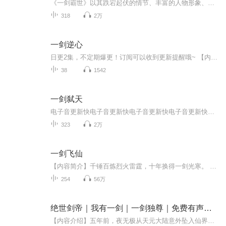
《一剑霸世》以其跌宕起伏的情节、丰富的人物形象、独特的世界观设定和精彩的战斗场面，吸引了大量读者的喜爱。同时，该作品也传递了勇往直前、不断超越自我的精神，深受读者好评。
318
2万
一剑逆心
日更2集，不定期爆更！订阅可以收到更新提醒哦~ 【内容简介】 你有没有过这种感觉——全世界都想利用你，连你手里的剑，都在骗你去死？他们说：守心剑主，必须无情。可那个冰刃仙子偏偏夜夜翻我屋顶，留下香囊，还笑：“图你心纯，好骗啊～”我本想装傻到...
38
1542
一剑弑天
电子音更新快电子音更新快电子音更新快电子音更新快电子音更新快电子音更新快电子音更新快电子音更新快电子音更新快电子音更新快电子音更新快电子音更新快电子音更新快电子音更新快电子音更新快电子音更新快电子音更新快电子音更新快电子音更新快电子音更新快电子音更新快电子音更新快电子音更新快电子音更新快电子音更新快电子音更新快电子音更新快电子音更新快电子音更新快电子音更新快电子音更新快电子音更新快电子音更新快电子音更新快电子音更新快电子音更新快电子音更新快电子音更新快电子音更新快电子音更新快...
323
2万
一剑飞仙
【内容简介】千锤百炼烈火雷霆，十年换得一剑光寒。 潜牙伏爪百般忍受，只为今朝一飞冲霄！【作者/主播简介】作者：流浪的蛤蟆，阅文集团大神作家，网络文学知名作家，文笔汪洋恣肆，行文天马行空，极富创造力。主播： 摩崖时刻-文枫
254
56万
绝世剑帝｜我有一剑｜一剑独尊｜免费有声小说
【内容介绍】五年前，夜无极从天元大陆意外坠入仙界。五百年后，他成为仙界一代绝世剑帝，然而却遭到挚友神风仙帝背叛，惨遭八位仙帝联手偷袭，重伤坠入死亡长河，阴错阳差回到了天元大陆。“待本帝重回巅峰，必将横扫诸天万界！”【作者介绍】万年一书生...