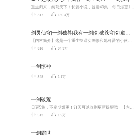
重生归来，桀骜天下！长篇小说，首发40集，每日爆更10集！免费订阅有提示哦！关注主播，更有超多福利等着你！！！
317
139.4万
剑灵仙穹|一剑独尊|我有一剑|剑破苍穹|剑道独尊
【内容简介】这是一个重生抠逼女剑修和她可爱的小伙伴们一起拯救世界的故事。重生的拂衣终于变成了老天爷的亲闺女，遇名师，交挚友，杀恶妖，闯险地，修炼顶级功法，从一个自私自利的女剑修，一步步成长为心心念念拯救三千域众生的绝世剑仙。这世间一切都...
816
34.3万
一剑惊神
348
1.1万
一剑破荒
日更5集，不定期爆更！订阅可以收到更新提醒哦~ 【内容简介】 在遥远的古战场，战神阳梵因罪被封，沉睡千年。重生之际，他握着神秘神剑鸣鸿，怀揣《梵天诀》，在神秘女侠引领下，踏上寻师之路。途中，他邂逅被拐少女琉洛，共赴险境。阳梵的每一次战斗，皆...
512
1.9万
一剑霸世